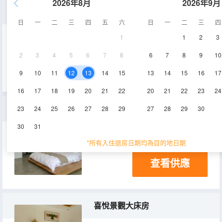
2026年8月
2026年9月
吉祥雙床房
日
一
二
三
四
五
六
日
一
二
三
四
1
1
2
3
30㎡
1層
空調
2
3
4
5
6
7
8
6
7
8
9
10
查看供應
9
10
11
12
13
14
15
13
14
15
16
17
16
17
18
19
20
21
22
20
21
22
23
24
如意大床房
23
24
25
26
27
28
29
27
28
29
30
30
31
30㎡
1層
空調
*所有入住退房日期均為目的地日期
查看供應
喜悅景觀大床房