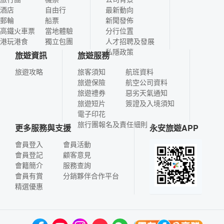
酒店
自由行
最新動向
郵輪
船票
新聞發佈
高鐵火車票
當地體驗
分行位置
港玩港食
獨立包團
人才招聘及發展
私隱政策
旅遊資訊
旅遊服務
旅遊攻略
旅客須知
航班資料
旅遊保險
航空公司資料
旅遊禮券
惡劣天氣通知
旅遊短片
簽證及入境須知
電子印花
旅行團報名及責任細則
更多服務與支援
永安旅遊APP
會員登入
會員活動
會員登記
顧客意見
會籍簡介
服務查詢
會員有賞
分銷夥伴合作平台
精選優惠