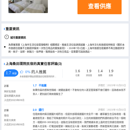
查看供應
重要資訊
城市重要資訊
為貫徹落實《上海市生活垃圾管理條例》相關規定，推進生活垃圾源頭減量，上海市文化和旅遊局特制定《關於本
市旅遊住宿業不主動提供客房一次性日用品的實施意見》，2019年7月1日起，上海市旅遊住宿業將不再主動提供牙
刷、梳子、浴擦、剃鬚刀、指甲銼、鞋擦這些一次性日用品。若需要可諮詢酒店。
上海桑田璞院民宿的真實住客評論(3)
1.6
1.9
1.4
1.9
0%
的人推薦
1.7
/5分
位置
清潔度
服務
設施
永安旅遊評價由真實酒店住客提供的評價。
1.7
不推薦
評價於：2023年10月03日
訪客
如果你真的想與世隔絕，就選這裏吧！不會有任何人甚至管家都不會打擾你，因為根本找不
與好友旅遊
到人。更別説打掃房間衞生了
喜悅景觀大床房
入住於2023年09月
2.0
還行
評價於：2023年10月02日
訪客
住宿房間內情況跟圖片相符合，但是外部環境跟圖片完全不一樣，雜草叢生也沒有收拾，看
情侶
着就很荒涼，我拍了同角度的照片可以自行對比，入住的房間跟他們所謂的前台不在一個地
如意大床房
方，相距200-300米左右，這點也沒有提前告知，我們根據永安上面的定位到達住宿房間
入住於2023年09月
那邊人也沒有，打電話給管家一開始也沒人接、後來又聯繫老闆，然後管家再又過來，我們