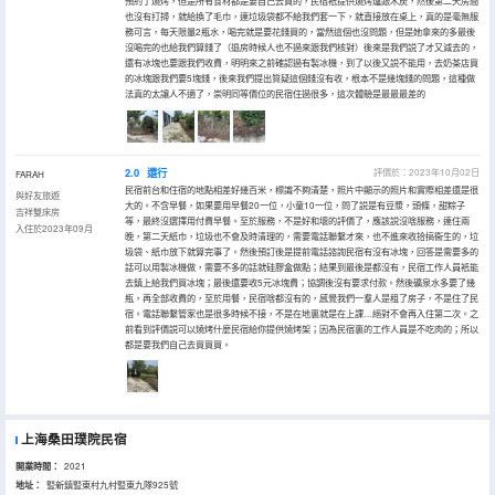
預約了燒烤，但是所有食材都是要自己去買的，民宿衹提供燒烤爐跟木炭，然後第二天房間
也沒有打掃，就給換了毛巾，連垃圾袋都不給我們套一下，就直接放在桌上，真的是毫無服
務可言，每天限量2瓶水，喝完就是要花錢買的，當然這個也沒問題，但是她拿來的多最後
沒喝完的也給我們算錢了（退房時候人也不過來跟我們核對）後來是我們説了才又減去的，
還有冰塊也要跟我們收費，明明來之前確認過有製冰機，到了以後又説不能用，去奶茶店買
的冰塊跟我們要5塊錢，後來我們提出質疑這個錢沒有收，根本不是幾塊錢的問題，這種做
法真的太讓人不適了，崇明同等價位的民宿住過很多，這次體驗是最最最差的
2.0
還行
評價於：2023年10月02日
FARAH
民宿前台和住宿的地點相差好幾百米，標識不夠清楚，照片中顯示的照片和實際相差還是很
與好友旅遊
大的。不含早餐，如果要用早餐20一位，小童10一位，問了説是有豆漿，頭條，甜粽子
吉祥雙床房
等，最終沒選擇用付費早餐。至於服務，不是好和壞的評價了，應該説沒啥服務，連住兩
入住於2023年09月
晚，第二天紙巾，垃圾也不會及時清理的，需要電話聯繫才來，也不進來收拾搞衞生的，垃
圾袋、紙巾放下就算完事了。然後預訂後是提前電話諮詢民宿有沒有冰塊，回答是需要多的
話可以用製冰機做，需要不多的話就硅膠盒做點；結果到最後是都沒有，民宿工作人員衹能
去鎮上給我們買冰塊；最後還要收5元冰塊費；協調後沒有要求付款。然後礦泉水多要了幾
瓶，再全部收費的，至於用餐，民宿啥都沒有的，感覺我們一羣人是租了房子，不是住了民
宿。電話聯繫管家也是很多時候不接，不是在地裏就是在上課…絕對不會再入住第二次。之
前看到評價説可以燒烤什麼民宿給你提供燒烤架；因為民宿裏的工作人員是不吃肉的；所以
都是要我們自己去買買買。
上海桑田璞院民宿
開業時間：
2021
地址：
豎新鎮豎東村九村豎東九隊925號