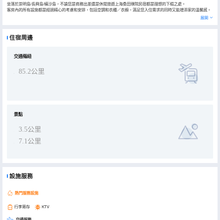
坐落於崇明島/長興島/橫沙島，不論您是商務出差還是休閒旅遊上海桑田璞院民宿都是理想的下榻之處。
客房內的所有設施都是經過精心的考慮和安排，包括空調和衣櫃／衣櫥，滿足您入住需求的同時又能增添家的温馨感。
服務人員會提前為您準備好電熱水壺和咖啡壺/茶壺，以滿足您的飲水需求。浴室內提供拖鞋、24小時熱水和吹風機，讓
展開
您感受到賓至如歸的享受。
酒店休閒區提供了各類設施，您可以在這裏舒緩身心壓力。酒店的會議廳提供優質服務，是眾多商旅客選擇入住這裏的
原因。24小時開放的前台服務可為您隨時提供信息，以幫助您探索這個魅力之都。
住宿周邊
交通樞紐
85.2公里
景點
3.5公里
7.1公里
設施服務
熱門服務設施
行李寄存
KTV
交通服務