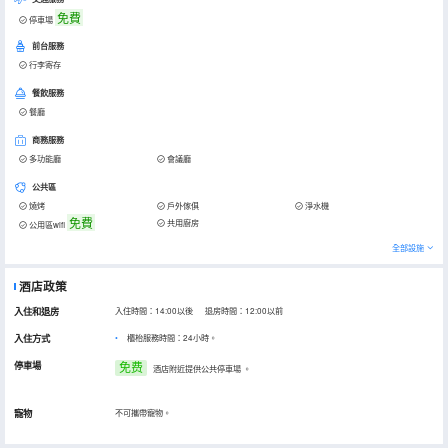
免費
停車場
前台服務
行李寄存
餐飲服務
餐廳
商務服務
多功能廳
會議廳
公共區
燒烤
戶外傢俱
淨水機
免費
共用廚房
公用區wifi
全部設施
酒店政策
入住和退房
入住時間：14:00以後 退房時間：12:00以前
入住方式
櫃枱服務時間：24小時。
停車場
免费
酒店附近提供公共停車場
。
寵物
不可攜帶寵物。