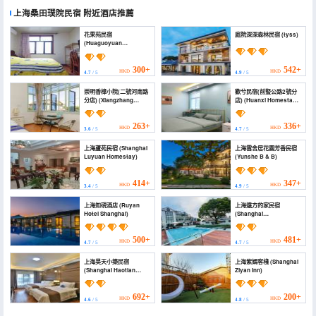
上海桑田璞院民宿
附近酒店推薦
花果苑民宿
庭院深深森林民宿 (tyss)
(Huaguoyuan
Homestay)
300+
542+
HKD
HKD
4.7
/ 5
4.9
/ 5
崇明香樟小院(二號河南路
歡兮民宿(前豎公路2號分
分店) (Xiangzhang
店) (Huanxi Homestay
Courtyard (Shanghai
(Qianshu Highway No.
Yuejin Village))
2))
263+
336+
HKD
HKD
3.6
/ 5
4.7
/ 5
上海蘆苑民宿 (Shanghai
上海雲舍居花園芳香民宿
Luyuan Homestay)
(Yunshe B & B)
414+
347+
HKD
HKD
3.4
/ 5
4.9
/ 5
上海如硯酒店 (Ruyan
上海遠方的家民宿
Hotel Shanghai)
(Shanghai
Yuanfangdejia
Homestay)
500+
481+
HKD
HKD
4.7
/ 5
4.7
/ 5
上海昊天小築民宿
上海紫嫣客棧 (Shanghai
(Shanghai Haotian
Ziyan Inn)
Homestay)
692+
200+
HKD
HKD
4.6
/ 5
4.8
/ 5