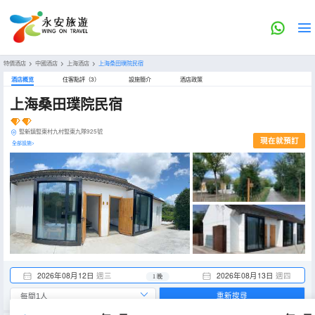
特價酒店
>
中國酒店
>
上海酒店
>
上海桑田璞院民宿
酒店概览
住客點評（3）
設施簡介
酒店政策
上海桑田璞院民宿
豎新鎮豎東村九村豎東九隊925號
現在就預訂
全部設施>
2026年08月12日
週三
2026年08月13日
週四
1 晚
重新搜尋