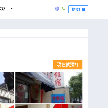
...
攻略
搜尋訂單
現在就預訂