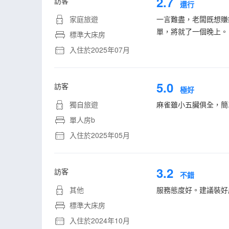
2.7
訪客
還行
家庭旅遊
一言難盡，老闆既想賺
單，將就了一個晚上。
標準大床房
入住於2025年07月
5.0
訪客
極好
獨自旅遊
麻雀雖小五臟俱全，簡
單人房b
入住於2025年05月
3.2
訪客
不錯
其他
服務態度好。建議裝好
標準大床房
入住於2024年10月