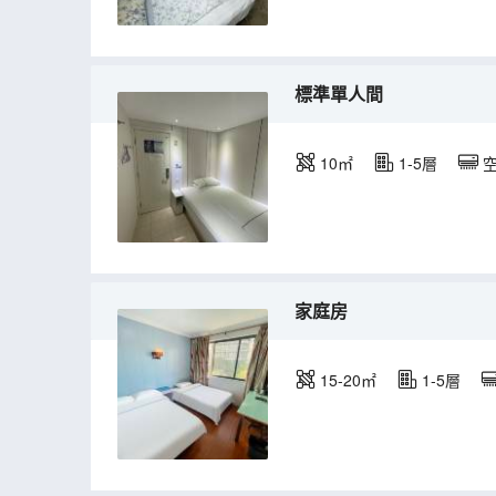
標準單人間
10㎡
1-5層
家庭房
15-20㎡
1-5層