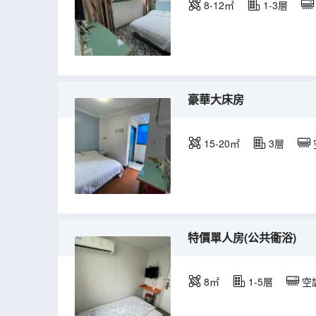
8-12㎡
1-3層
豪華大床房
15-20㎡
3層
特價單人房(公共衞浴)
8㎡
1-5層
空