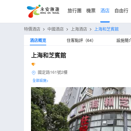
旅行團
機票
酒店
自由行
特價酒店
>
中國酒店
>
上海酒店
>
上海和芝賓館
酒店概览
住客點評（64）
設施簡
上海和芝賓館
國定路161號2樓
全部設施>