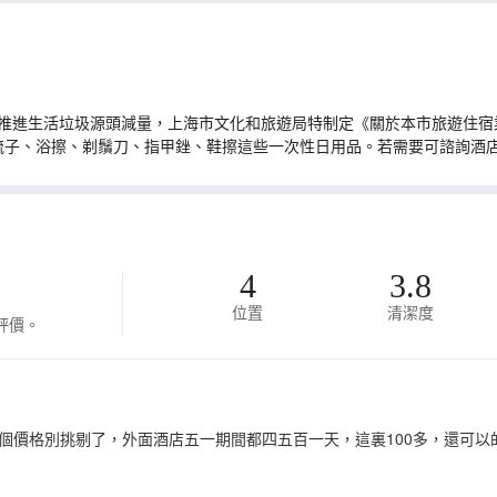
推進生活垃圾源頭減量，上海市文化和旅遊局特制定《關於本市旅遊住宿業
梳子、浴擦、剃鬚刀、指甲銼、鞋擦這些一次性日用品。若需要可諮詢酒
4
3.8
位置
清潔度
評價。
個價格別挑剔了，外面酒店五一期間都四五百一天，這裏100多，還可以