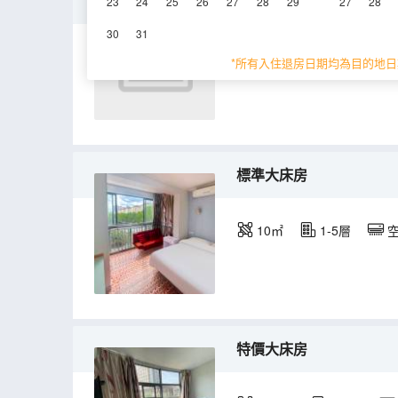
單人房b
23
24
25
26
27
28
29
27
28
30
31
10㎡
1-5層
*所有入住退房日期均為目的地日
標準大床房
10㎡
1-5層
特價大床房