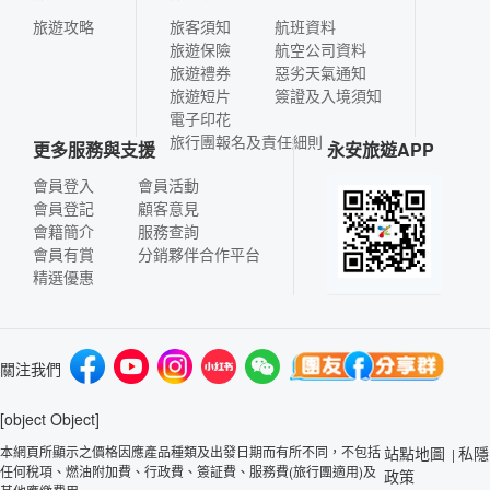
旅遊攻略
旅客須知
航班資料
旅遊保險
航空公司資料
旅遊禮券
惡劣天氣通知
旅遊短片
簽證及入境須知
電子印花
旅行團報名及責任細則
更多服務與支援
永安旅遊APP
會員登入
會員活動
會員登記
顧客意見
會籍簡介
服務查詢
會員有賞
分銷夥伴合作平台
精選優惠
關注我們
[object Object]
本網頁所顯示之價格因應產品種類及出發日期而有所不同，不包括
站點地圖
私隱
|
任何稅項、燃油附加費、行政費、簽証費、服務費(旅行團適用)及
政策