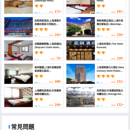
(Shanyaju Hotel)
Hotel)
171+
191+
HKD
HKD
4.2
/ 5
4.4
/ 5
如家商旅酒店(上海浦東外
麥新格精品酒店(上海外高
高橋自貿區大同路店)
橋自貿區店) (Maixinge
(Homeinn Selected
Boutique Hotel
Hotel (Shanghai
(Shanghai Waigaoqiao
Pudong Waigaoqiao
Free Trade Zone))
242+
210+
HKD
HKD
4.7
/ 5
4.6
/ 5
Free Trade Zone
Datong Road))
佰圓連鎖賓館(上海高橋店)
上海佳尚酒店 (The Hotel
(Baiyuan Chain Hotel
Karsum)
(Shanghai Gaoqiao))
74+
210+
HKD
HKD
3
/ 5
4.4
/ 5
格林聯盟(上海外高橋保税
上海浦東開元大酒店 (New
區張楊北路店)
Century Hotel Pudong
(Greentree Alliance
Shanghai)
Hotel (Shanghai
Waigaoqiao Free Trade
188+
332+
HKD
HKD
4.4
/ 5
4.5
/ 5
Zone North Zhangyang
Road))
上海驛尚居旅店(外高橋港
尚季酒店(外高橋保税區北
城路地鐵站店)
地鐵站店) (Shangji Hotel
(Yishangju Hostel
(Waigaoqiao Bonded
(Shanghai Huashan
Area North Metro
Road))
Station Branch))
244+
152+
HKD
HKD
4.5
/ 5
3.7
/ 5
常見問題