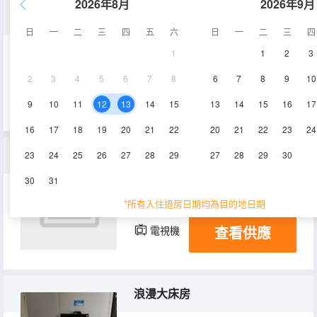
2026年8月
2026年9月
豪華大床房
日
一
二
三
四
五
六
日
一
二
三
四
1
1
2
3
12㎡
2-3層
空調
2
3
4
5
6
7
8
6
7
8
9
10
查看供應
電視機
9
10
11
12
13
14
15
13
14
15
16
17
16
17
18
19
20
21
22
20
21
22
23
24
商務大床房
23
24
25
26
27
28
29
27
28
29
30
30
31
12㎡
1層
空調
*所有入住退房日期均為目的地日期
查看供應
電視機
浪漫大床房