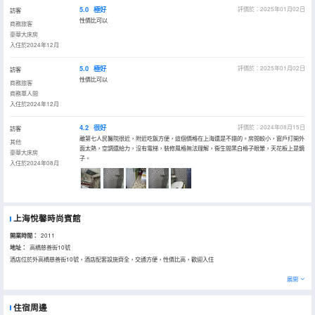
5.0
極好
評價於：2025年01月02日
訪客
性價比可以
商務旅客
豪華大床房
入住於2024年12月
5.0
極好
評價於：2025年01月02日
訪客
性價比可以
商務旅客
商務單人間
入住於2024年12月
4.2
很好
評價於：2024年08月15日
訪客
離第七人民醫院很近，附近吃飯方便，這個價格在上海還是不錯的。房間較小，窗戶打開外
其他
面太熱，空調還給力，沒有電梯，裝修風格無法理解，衞生間黑白格子眼暈，天花板上是鏡
豪華大床房
子。
入住於2024年08月
上海悅馨時尚賓館
開業時間：
2011
地址：
高橋慈善街10號
酒店位於外高橋慈善街10號，酒店配套設施齊全，交通方便，性價比高，歡迎入住
展開
住宿周邊