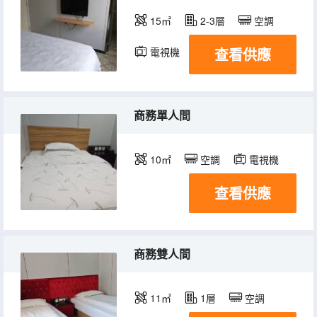
15㎡
2-3層
空調
查看供應
電視機
商務單人間
10㎡
空調
電視機
查看供應
商務雙人間
11㎡
1層
空調