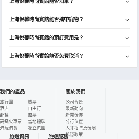
上海悅馨時尚賓館能否泊車？
上海悅馨時尚賓館能否攜帶寵物？
上海悅馨時尚賓館的預訂費用是？
上海悅馨時尚賓館能否免費取消？
我們的產品
關於我們
旅行團
機票
公司背景
酒店
自由行
最新動向
郵輪
船票
新聞發佈
高鐵火車票
當地體驗
分行位置
港玩港食
獨立包團
人才招聘及發展
私隱政策
旅遊資訊
旅遊服務