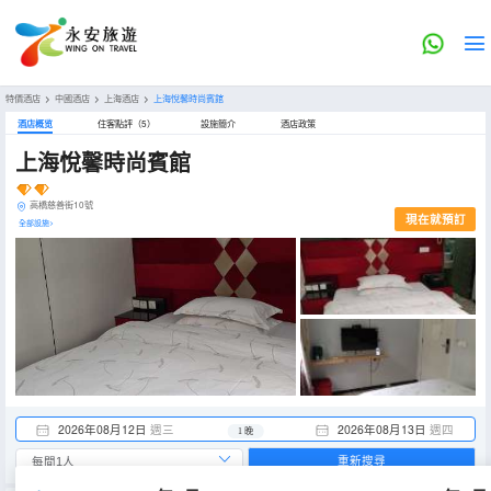
特價酒店
>
中國酒店
>
上海酒店
>
上海悅馨時尚賓館
酒店概览
住客點評（5）
設施簡介
酒店政策
上海悅馨時尚賓館
高橋慈善街10號
現在就預訂
全部設施>
2026年08月12日
週三
2026年08月13日
週四
1 晚
重新搜尋