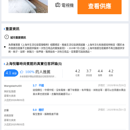
查看供應
電視機
重要資訊
城市重要資訊
為貫徹落實《上海市生活垃圾管理條例》相關規定，推進生活垃圾源頭減量，上海市文化和旅遊局特制定《關於本
市旅遊住宿業不主動提供客房一次性日用品的實施意見》，2019年7月1日起，上海市旅遊住宿業將不再主動提供牙
刷、梳子、浴擦、剃鬚刀、指甲銼、鞋擦這些一次性日用品。若需要可諮詢酒店。
上海悅馨時尚賓館的真實住客評論(5)
4.2
3.7
4.4
4.2
100%
的人推薦
4.1
/5分
位置
清潔度
服務
設施
永安旅遊評價由真實酒店住客提供的評價。
3.7
不錯
評價於：2026年06月28日
Wangxiaohui00
這個價位，中規中矩，沒有電梯，樓下有餐飲，有早餐店，米粉店等，還可以去旁邊水果店
與好友旅遊
買水果也很划算。去醫院距離還可以。
豪華大床房
入住於2026年05月
5.0
極好
評價於：2025年06月01日
訪客
衞生整潔，服務態度不錯
商務旅客
豪華大床房
入住於2025年05月