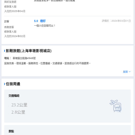
房間整潔乾淨，前台服務好，強烈推薦
與好友旅遊
標準單人間
入住於2025年04月
5.0
極好
評價於：2024年03月01日
訪客
一個人住空間可以！
商務旅客
標準單人間
入住於2024年02月
彭剛旅館(上海車墩影視城店)
地址：
車墩鎮北鬆路4948號
設施完善，環境温馨，服務熱忱，位置優越，交通便捷，是旅遊出行的不錯選擇。
展開
住宿周邊
交通樞紐
23.2公里
2.8公里
景點