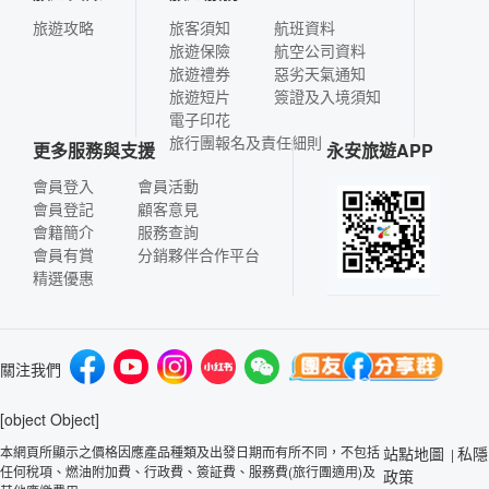
旅遊攻略
旅客須知
航班資料
旅遊保險
航空公司資料
旅遊禮券
惡劣天氣通知
旅遊短片
簽證及入境須知
電子印花
旅行團報名及責任細則
更多服務與支援
永安旅遊APP
會員登入
會員活動
會員登記
顧客意見
會籍簡介
服務查詢
會員有賞
分銷夥伴合作平台
精選優惠
關注我們
[object Object]
本網頁所顯示之價格因應產品種類及出發日期而有所不同，不包括
站點地圖
私隱
|
任何稅項、燃油附加費、行政費、簽証費、服務費(旅行團適用)及
政策