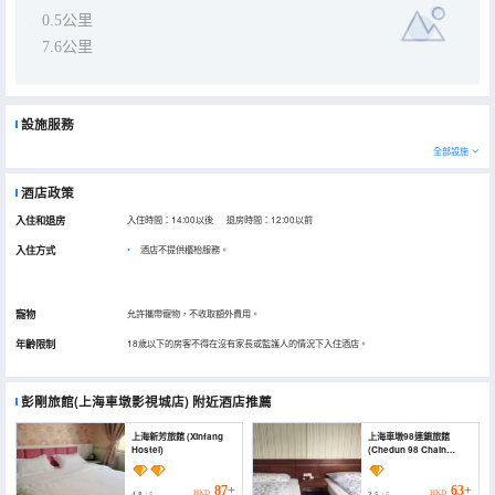
0.5公里
7.6公里
設施服務
全部設施
酒店政策
入住和退房
入住時間：14:00以後 退房時間：12:00以前
入住方式
酒店不提供櫃枱服務。
寵物
允許攜帶寵物，不收取額外費用。
年齡限制
18歲以下的房客不得在沒有家長或監護人的情況下入住酒店。
彭剛旅館(上海車墩影視城店)
附近酒店推薦
上海新芳旅館 (Xinfang
上海車墩98連鎖旅館
Hostel)
(Chedun 98 Chain
Hostel)
87+
63+
HKD
HKD