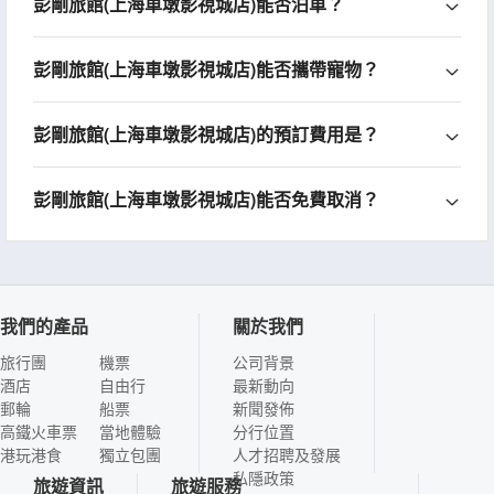
彭剛旅館(上海車墩影視城店)能否泊車？
彭剛旅館(上海車墩影視城店)能否攜帶寵物？
彭剛旅館(上海車墩影視城店)的預訂費用是？
彭剛旅館(上海車墩影視城店)能否免費取消？
我們的產品
關於我們
旅行團
機票
公司背景
酒店
自由行
最新動向
郵輪
船票
新聞發佈
高鐵火車票
當地體驗
分行位置
港玩港食
獨立包團
人才招聘及發展
私隱政策
旅遊資訊
旅遊服務