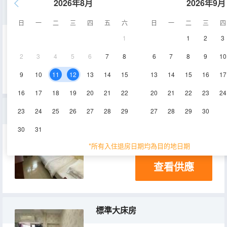
2026年8月
2026年9月
標準雙床房
日
一
二
三
四
五
六
日
一
二
三
四
1
1
2
3
12㎡
2-3層
電視機
2
3
4
5
6
7
8
6
7
8
9
10
查看供應
9
10
11
12
13
14
15
13
14
15
16
17
16
17
18
19
20
21
22
20
21
22
23
24
標準單人間
23
24
25
26
27
28
29
27
28
29
30
30
31
8㎡
2-3層
電視機
*所有入住退房日期均為目的地日期
查看供應
標準大床房