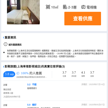
10㎡
2-3層
電視機
查看供應
重要資訊
城市重要資訊
為貫徹落實《上海市生活垃圾管理條例》相關規定，推進生活垃圾源頭減量，上海市文化和旅遊局特制定《關於本
市旅遊住宿業不主動提供客房一次性日用品的實施意見》，2019年7月1日起，上海市旅遊住宿業將不再主動提供牙
刷、梳子、浴擦、剃鬚刀、指甲銼、鞋擦這些一次性日用品。若需要可諮詢酒店。
彭剛旅館(上海車墩影視城店)的真實住客評論(3)
3.7
3.7
4.1
3.7
100%
的人推薦
3.8
/5分
位置
清潔度
服務
設施
永安旅遊評價由真實酒店住客提供的評價。
3.2
不錯
評價於：2025年07月14日
訪客
能睡覺就行
獨自旅遊
標準單人間
入住於2025年07月
5.0
極好
評價於：2025年05月07日
訪客