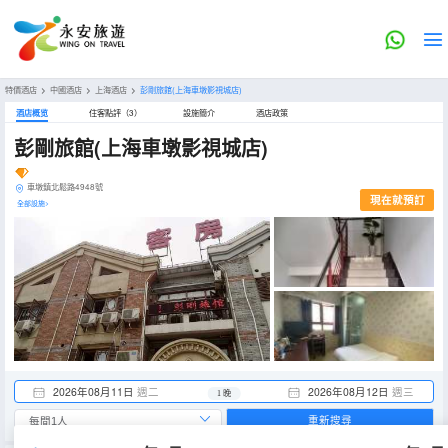
特價酒店
>
中國酒店
>
上海酒店
>
彭剛旅館(上海車墩影視城店)
酒店概览
住客點評（3）
設施簡介
酒店政策
彭剛旅館(上海車墩影視城店)
車墩鎮北鬆路4948號
現在就預訂
全部設施>
2026年08月11日
週二
2026年08月12日
週三
1 晚
重新搜尋