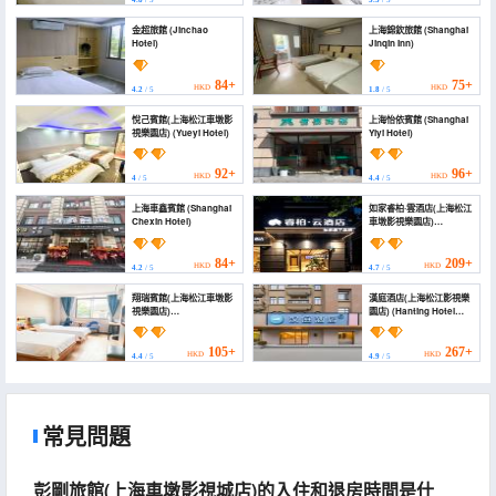
4.8
/ 5
3.5
/ 5
金超旅館 (Jinchao
上海錦欽旅館 (Shanghai
Hotel)
Jinqin Inn)
84+
75+
HKD
HKD
4.2
/ 5
1.8
/ 5
悅己賓館(上海松江車墩影
上海怡依賓館 (Shanghai
視樂園店) (Yueyi Hotel)
Yiyi Hotel)
92+
96+
HKD
HKD
4
/ 5
4.4
/ 5
上海車鑫賓館 (Shanghai
如家睿柏·雲酒店(上海松江
Chexin Hotel)
車墩影視樂園店)
(Homeinn Ripple Yun
Hotel (Shanghai
Songjiang Chedun Film
84+
209+
HKD
HKD
4.2
/ 5
4.7
/ 5
and Television Park))
翔瑞賓館(上海松江車墩影
漢庭酒店(上海松江影視樂
視樂園店)
園店) (Hanting Hotel
(Shanghaixiangrui
(Shanghai Songjiang
Hotel)
Film Park Hotel))
105+
267+
HKD
HKD
4.4
/ 5
4.9
/ 5
常見問題
彭剛旅館(上海車墩影視城店)的入住和退房時間是什