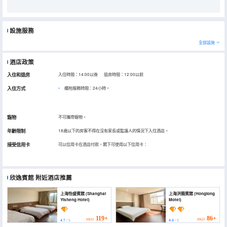
設施服務
全部設施
酒店政策
入住和退房
入住時間：14:00以後 退房時間：12:00以前
入住方式
櫃枱服務時間：24小時。
寵物
不可攜帶寵物。
年齡限制
18歲以下的房客不得在沒有家長或監護人的情況下入住酒店。
接受信用卡
可以信用卡在酒店付款，閣下可使用以下信用卡：
欣逸賓館
附近酒店推薦
上海怡盛賓館 (Shanghai
上海洪龍賓館 (Honglong
Yisheng Hotel)
Motel)
119+
86+
HKD
HKD
4.7
/ 5
4.4
/ 5