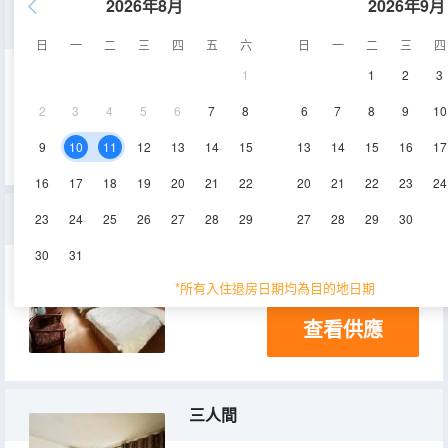
2026年8月
2026年9月
大床房
日
一
二
三
四
五
六
日
一
二
三
四
1
1
2
3
18㎡
1-2層
2
3
4
5
6
7
8
6
7
8
9
10
查看供應
9
10
11
12
13
14
15
13
14
15
16
17
16
17
18
19
20
21
22
20
21
22
23
24
雙床房
23
24
25
26
27
28
29
27
28
29
30
30
31
20㎡
1-2層
*所有入住退房日期均為目的地日期
查看供應
三人間