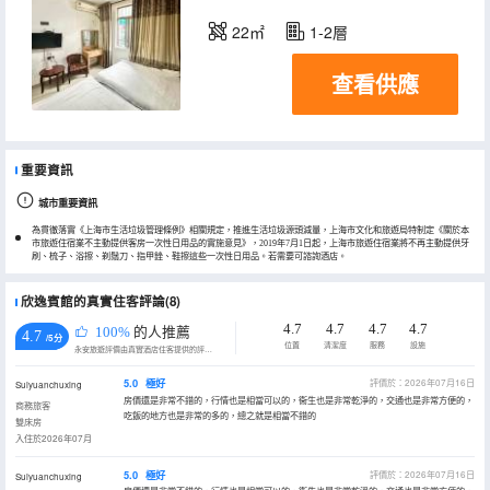
22㎡
1-2層
查看供應
重要資訊
城市重要資訊
為貫徹落實《上海市生活垃圾管理條例》相關規定，推進生活垃圾源頭減量，上海市文化和旅遊局特制定《關於本
市旅遊住宿業不主動提供客房一次性日用品的實施意見》，2019年7月1日起，上海市旅遊住宿業將不再主動提供牙
刷、梳子、浴擦、剃鬚刀、指甲銼、鞋擦這些一次性日用品。若需要可諮詢酒店。
欣逸賓館的真實住客評論(8)
4.7
4.7
4.7
4.7
100%
的人推薦
4.7
/5分
位置
清潔度
服務
設施
永安旅遊評價由真實酒店住客提供的評價。
5.0
極好
評價於：2026年07月16日
Suiyuanchuxing
房價還是非常不錯的，行情也是相當可以的，衞生也是非常乾淨的，交通也是非常方便的，
商務旅客
吃飯的地方也是非常的多的，總之就是相當不錯的
雙床房
入住於2026年07月
5.0
極好
評價於：2026年07月16日
Suiyuanchuxing