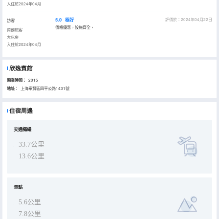
入住於2024年04月
5.0
極好
評價於：2024年04月22日
訪客
價格優惠，設施齊全，
商務旅客
大床房
入住於2024年04月
欣逸賓館
開業時間：
2015
地址：
上海奉賢區四平公路1431號
住宿周邊
交通樞紐
33.7公里
13.6公里
景點
5.6公里
7.8公里