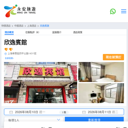
特價酒店
>
中國酒店
>
上海酒店
>
欣逸賓館
酒店概览
住客點評（8）
設施簡介
酒店政策
欣逸賓館
上海奉賢區四平公路1431號
現在就預訂
全部設施>
2026年08月10日
週一
2026年08月11日
週二
1 晚
重新搜尋