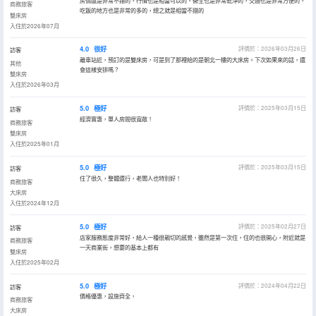
房價還是非常不錯的，行情也是相當可以的，衞生也是非常乾淨的，交通也是非常方便的，
商務旅客
吃飯的地方也是非常的多的，總之就是相當不錯的
雙床房
入住於2026年07月
4.0
很好
評價於：2026年03月26日
訪客
離車站近，預訂的是雙床房，可是到了那裡給的是朝北一樓的大床房。下次如果來的話，還
其他
會這樣安排嗎？
雙床房
入住於2026年03月
5.0
極好
評價於：2025年03月15日
訪客
經濟實惠，單人房間很寬敞！
商務旅客
雙床房
入住於2025年01月
5.0
極好
評價於：2025年03月15日
訪客
住了很久，整體還行，老闆人也特別好！
商務旅客
大床房
入住於2024年12月
5.0
極好
評價於：2025年02月27日
訪客
店家服務態度非常好，給人一種很親切的感覺，雖然是第一次住，住的也很開心，附近就是
商務旅客
一天商業街，想要的基本上都有
雙床房
入住於2025年02月
5.0
極好
評價於：2024年04月22日
訪客
價格優惠，設施齊全，
商務旅客
大床房