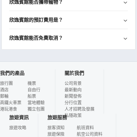
欣逸賓館能否攜帶寵物？
欣逸賓館的預訂費用是？
欣逸賓館能否免費取消？
我們的產品
關於我們
旅行團
機票
公司背景
酒店
自由行
最新動向
郵輪
船票
新聞發佈
高鐵火車票
當地體驗
分行位置
港玩港食
獨立包團
人才招聘及發展
私隱政策
旅遊資訊
旅遊服務
旅遊攻略
旅客須知
航班資料
旅遊保險
航空公司資料