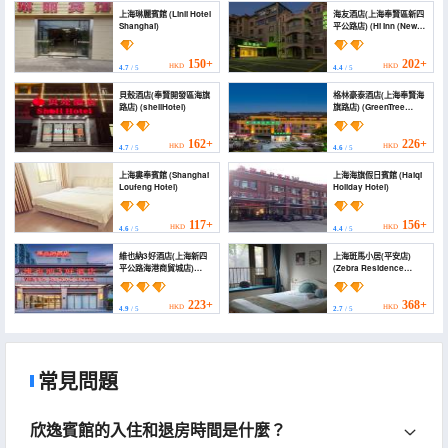
上海琳麗賓館 (Linli Hotel
海友酒店(上海奉賢區新四
Shanghai)
平公路店) (Hi Inn (New
Siping Road, Fengxian
District, Shanghai))
150+
202+
HKD
HKD
4.7
/ 5
4.4
/ 5
貝殼酒店(奉賢開發區海旗
格林豪泰酒店(上海奉賢海
路店) (shellHotel)
旗路店) (GreenTree
Hotel (Shanghai
Fengxian Haiqi Road))
162+
226+
HKD
HKD
4.7
/ 5
4.6
/ 5
上海婁奉賓館 (Shanghai
上海海旗假日賓館 (Haiqi
Loufeng Hotel)
Holiday Hotel)
117+
156+
HKD
HKD
4.6
/ 5
4.4
/ 5
維也納3好酒店(上海新四
上海斑馬小居(平安店)
平公路海港商貿城店)
(Zebra Residence
(Vienna 3 Best Hotel
(Ping'an Branch),
(Shanghai Xinsiping
Shanghai)
Road Port Trade City
223+
368+
HKD
HKD
4.9
/ 5
2.7
/ 5
Branch))
常見問題
欣逸賓館的入住和退房時間是什麼？