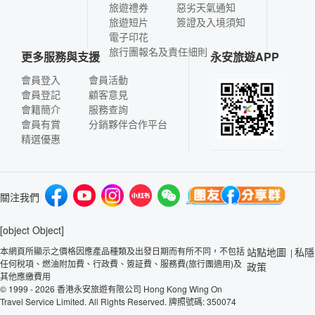
旅遊禮券
惡劣天氣通知
旅遊短片
簽證及入境須知
電子印花
旅行團報名及責任細則
更多服務與支援
永安旅遊APP
會員登入
會員活動
會員登記
顧客意見
會籍簡介
服務查詢
會員有賞
分銷夥伴合作平台
精選優惠
關注我們
[object Object]
本網頁所顯示之價格因應產品種類及出發日期而有所不同，不包括
站點地圖
私隱
|
任何稅項、燃油附加費、行政費、簽証費、服務費(旅行團適用)及
政策
其他應繳費用
© 1999 - 2026 香港永安旅遊有限公司 Hong Kong Wing On
Travel Service Limited. All Rights Reserved. 牌照號碼: 350074