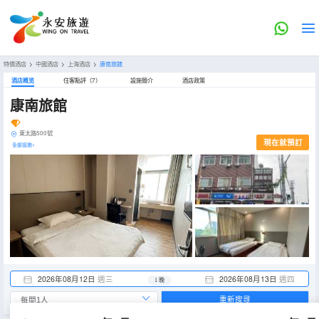
特價酒店
>
中國酒店
>
上海酒店
>
康南旅館
酒店概览
住客點評（7）
設施簡介
酒店政策
康南旅館
東太路500號
現在就預訂
全部設施>
2026年08月12日
週三
2026年08月13日
週四
1 晚
重新搜尋