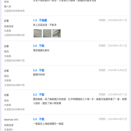
完全不會踩雷的一家店，大家放心大膽來，跟描述的基本沒差
其他
雙人房
入住於2025年08月
1.0
不推薦
評價於：2025年05月17日
訪客
床上全是血漬，不乾淨
商務旅客
大床房
入住於2025年05月
3.0
不錯
評價於：2025年01月17日
訪客
靠近路邊比較吵
情侶
大床房
入住於2025年01月
3.0
不錯
評價於：2024年10月02日
訪客
都適中的吧
情侶
大床房
入住於2024年07月
3.2
不錯
評價於：2024年09月17日
訪客
遇到颱風，為了躲颱風訂的房間，比平時價錢高几十塊一天，颱風天氣還停電了一會，老闆
其他
人挺好，還送了兩小時免費
大床房
入住於2024年09月
3.5
不錯
評價於：2024年03月31日
Xiaohao-001
一般般在上海這個屬於一般般
商務旅客
大床房A