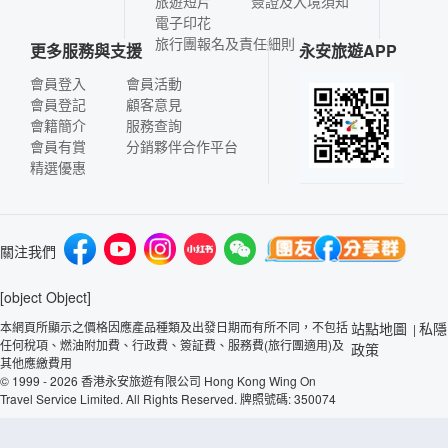
旅遊短片
簽證及入境須知
電子印花
旅行團報名及責任細則
更多服務與支援
永安旅遊APP
會員登入
會員活動
會員登記
顧客意見
會籍簡介
服務查詢
會員有賞
分銷夥伴合作平台
精選優惠
關注我們
[object Object]
本網頁所顯示之價格因應產品種類及出發日期而有所不同，不包括
站點地圖
私隱
|
任何稅項、燃油附加費、行政費、簽証費、服務費(旅行團適用)及
政策
其他應繳費用
© 1999 - 2026 香港永安旅遊有限公司 Hong Kong Wing On
Travel Service Limited. All Rights Reserved. 牌照號碼: 350074