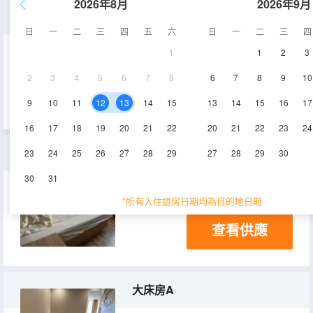
2026年8月
2026年9月
雙人房
日
一
二
三
四
五
六
日
一
二
三
四
1
1
2
3
10㎡
3層
2
3
4
5
6
7
8
6
7
8
9
10
查看供應
9
10
11
12
13
14
15
13
14
15
16
17
16
17
18
19
20
21
22
20
21
22
23
24
大床房
23
24
25
26
27
28
29
27
28
29
30
30
31
10㎡
2層
*所有入住退房日期均為目的地日期
查看供應
大床房A