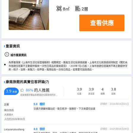
8㎡
2層
查看供應
重要資訊
城市重要資訊
為貫徹落實《上海市生活垃圾管理條例》相關規定，推進生活垃圾源頭減量，上海市文化和旅遊局特制定《關於本
市旅遊住宿業不主動提供客房一次性日用品的實施意見》，2019年7月1日起，上海市旅遊住宿業將不再主動提供牙
刷、梳子、浴擦、剃鬚刀、指甲銼、鞋擦這些一次性日用品。若需要可諮詢酒店。
康南旅館的真實住客評論(7)
3.9
3.9
4
3.8
86%
的人推薦
3.9
/5分
位置
清潔度
服務
設施
永安旅遊評價由真實酒店住客提供的評價。
5.0
極好
評價於：2026年08月03日
訪客
交通方便離地鐵站近，衞生乾淨，服務好，下次來還住這裏
獨自旅遊
大床房A
入住於2026年08月
4.0
很好
評價於：2025年08月28日
Leiyuanzousifang