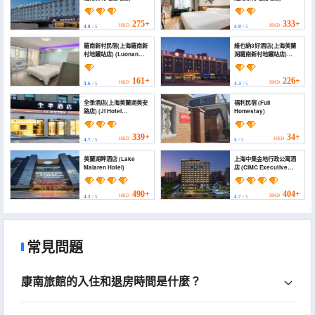
(Homeinn Plus Hotel
(WanYoo Esports Hotel
(Shanghai Meilan Lake
(Shanghai Meilan Lake
Luonan Xincun Subway
Luonan Xincun Subway
275+
333+
HKD
HKD
4.8
/ 5
4.9
/ 5
Station))
Station))
羅南新村民宿(上海羅南新
維也納3好酒店(上海美蘭
村地鐵站店) (Luonan
湖羅南新村地鐵站店)
Xincun Homestay
(Vienna 3 Best Hotel
(Shanghai Luonan
(Shanghai Meilan Lake
Xincun Subway
Luonan Xincun Subway
161+
226+
HKD
HKD
3.6
/ 5
4.3
/ 5
Station))
Station))
全季酒店(上海美蘭湖美安
福利民宿 (Fuli
路店) (JI Hotel
Homestay)
(Shanghai Meilan Lake
Meian Road))
339+
34+
HKD
HKD
4.7
/ 5
5
/ 5
美蘭湖畔酒店 (Lake
上海中集金地行政公寓酒
Malaren Hotel)
店 (CIMC Executive
Apartments Hotel
Shanghai)
490+
404+
HKD
HKD
4.2
/ 5
4.7
/ 5
常見問題
康南旅館的入住和退房時間是什麼？