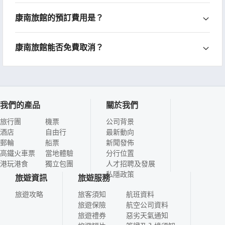
康南旅館的預訂費用是？
康南旅館能否免費取消？
我們的產品
關於我們
旅行團
機票
公司背景
酒店
自由行
最新動向
郵輪
船票
新聞發佈
高鐵火車票
當地體驗
分行位置
港玩港食
獨立包團
人才招聘及發展
私隱政策
旅遊資訊
旅遊服務
旅遊攻略
旅客須知
航班資料
旅遊保險
航空公司資料
旅遊禮券
惡劣天氣通知