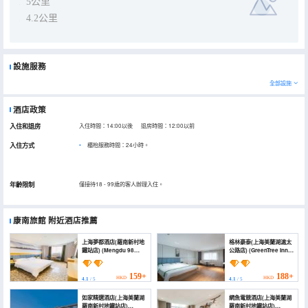
5公里
4.2公里
設施服務
全部設施
酒店政策
入住和退房
入住時間：14:00以後 退房時間：12:00以前
入住方式
櫃枱服務時間：24小時。
年齡限制
僅接待18 - 99歲的客人辦理入住。
康南旅館
附近酒店推薦
上海夢都酒店(羅南新村地
格林豪泰(上海美蘭湖滬太
鐵站店) (Mengdu 98
公路店) (GreenTree Inn
Chain hotel)
(Shanghai Meilan Lake
Hutai Road))
159+
188+
HKD
HKD
4.1
/ 5
4.1
/ 5
如家精選酒店(上海美蘭湖
網魚電競酒店(上海美蘭湖
羅南新村地鐵站店)
羅南新村地鐵站店)