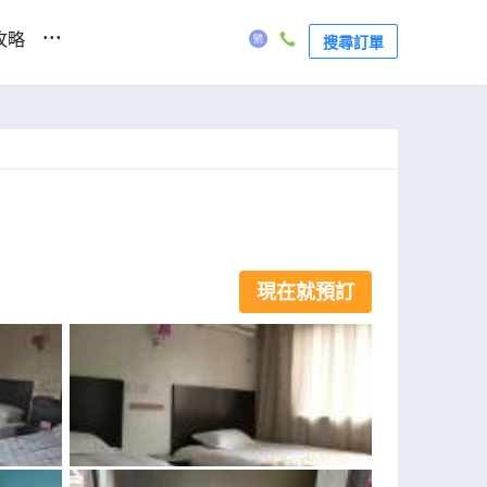
...
攻略
搜尋訂單
現在就預訂