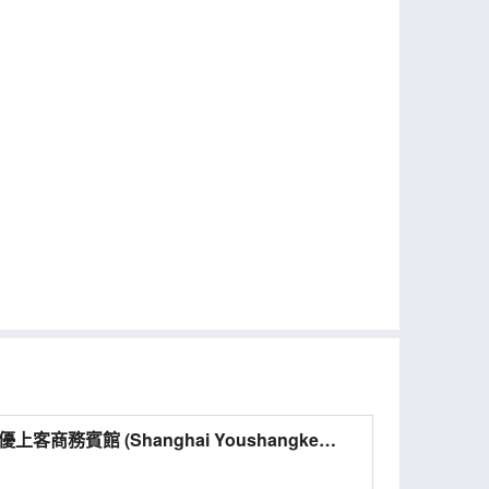
務賓館 (Shanghai Youshangke
ness Hotel)