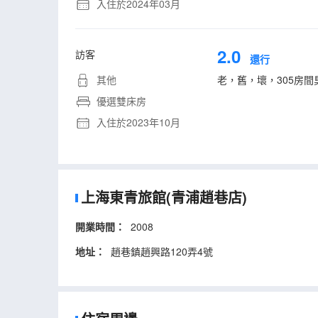
入住於2024年03月
2.0
訪客
還行
其他
老，舊，壞，305房
優選雙床房
入住於2023年10月
上海東青旅館(青浦趙巷店)
開業時間：
2008
地址：
趙巷鎮趙興路120弄4號