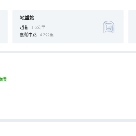
地鐵站
趙巷
1.6公里
嘉鬆中路
4.2公里
免費