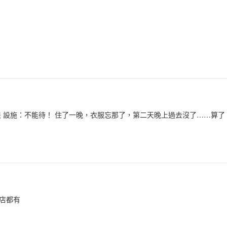
很 設施：不能待！ 住了一晚，衣服忘那了，第二天晚上過去沒了……算了
店都有