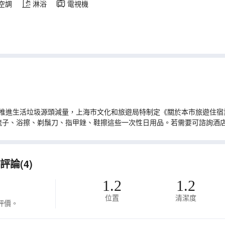
空調
淋浴
電視機
推進生活垃圾源頭減量，上海市文化和旅遊局特制定《關於本市旅遊住宿業
梳子、浴擦、剃鬚刀、指甲銼、鞋擦這些一次性日用品。若需要可諮詢酒
論(4)
1.2
1.2
位置
清潔度
評價。