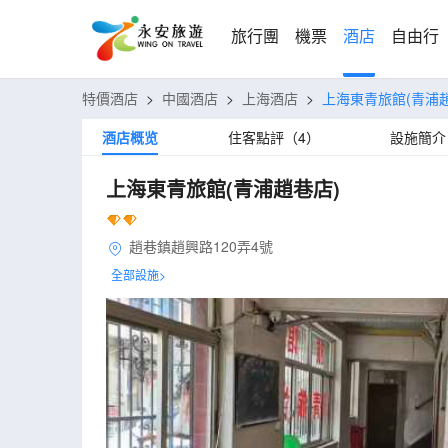
旅行團
機票
酒店
自由行
特價酒店
>
中國酒店
>
上海酒店
>
上海東青旅館(青浦
酒店概览
住客點評（4）
設施簡介
上海東青旅館(青浦趙巷店)
趙巷鎮趙興路120弄4號
全部設施>