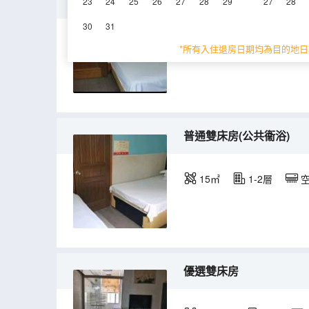
普通大床房(公共衞浴)
23
24
25
26
27
28
29
27
28
30
31
10-12㎡
1-2層
*所有入住退房日期均為目的地日
普通雙床房(公共衞浴)
15㎡
1-2層
優選雙床房