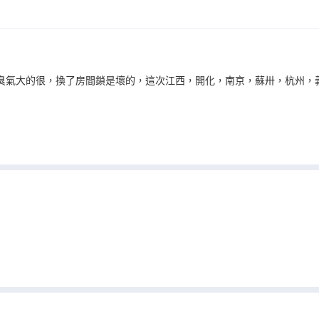
間臭氣大的很，換了房間鎖是壞的，這次江西，開化，南京，蘇卅，杭州，