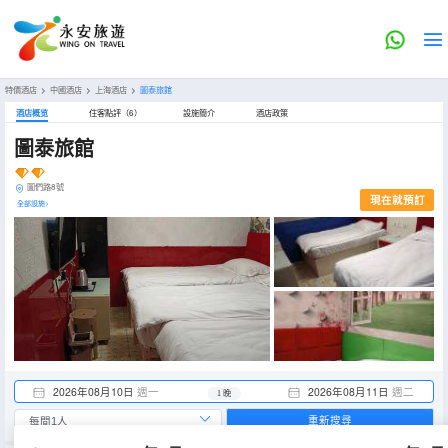
特價酒店
>
中國酒店
>
上海酒店
>
圖泰旅館
酒店概览
住客點評（6）
設施簡介
酒店政策
圖泰旅館
圖們路8號
現在就預訂
全部設施>
2026年08月10日
週一
2026年08月11日
週二
1 晚
重新搜尋