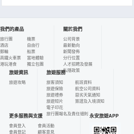
我們的產品
關於我們
旅行團
機票
公司背景
酒店
自由行
最新動向
郵輪
船票
新聞發佈
高鐵火車票
當地體驗
分行位置
港玩港食
獨立包團
人才招聘及發展
私隱政策
旅遊資訊
旅遊服務
旅遊攻略
旅客須知
航班資料
旅遊保險
航空公司資料
旅遊禮券
惡劣天氣通知
旅遊短片
簽證及入境須知
電子印花
旅行團報名及責任細則
更多服務與支援
永安旅遊APP
會員登入
會員活動
會員登記
顧客意見