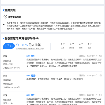
重要資訊
城市重要資訊
為貫徹落實《上海市生活垃圾管理條例》相關規定，推進生活垃圾源頭減量，上海市文化和旅遊局特制定《關於本
市旅遊住宿業不主動提供客房一次性日用品的實施意見》，2019年7月1日起，上海市旅遊住宿業將不再主動提供牙
刷、梳子、浴擦、剃鬚刀、指甲銼、鞋擦這些一次性日用品。若需要可諮詢酒店。
圖泰旅館的真實住客評論(6)
4.7
4.7
4.7
4.7
100%
的人推薦
4.7
/5分
位置
清潔度
服務
設施
永安旅遊評價由真實酒店住客提供的評價。
5.0
極好
評價於：2026年06月10日
訪客
能感受到前台非常專業細心，能夠快速辦理入住，服務態度超級好，從到酒店到辦理入住都
獨自旅遊
非常愉快。房間很清爽，衞生間，馬桶都打掃的非常乾淨，隔音效果也比較好，設施非常齊
特惠大床房
全，整體來説性價比很高。我很滿意，有入住需求我會再來的。
入住於2026年06月
5.0
極好
評價於：2026年05月17日
訪客
服務態度好，房間乾淨整潔，房間打掃及時，設備齊全，熱水出的快
商務旅客
特惠大床房
入住於2026年05月
5.0
極好
評價於：2026年04月10日
訪客
能感受到前台非常專業細心，能夠快速辦理入住，服務態度超級好，從到酒店到辦理入住都
獨自旅遊
非常愉快。房間很清爽，衞生間，馬桶都打掃的非常乾淨，隔音效果也比較好，設施非常齊
特惠大床房