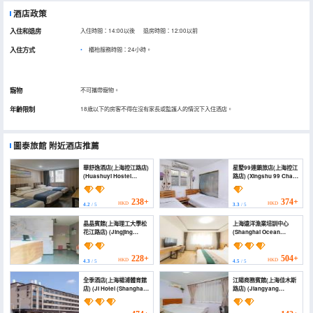
酒店政策
入住和退房
入住時間：14:00以後 退房時間：12:00以前
入住方式
櫃枱服務時間：24小時。
寵物
不可攜帶寵物。
年齡限制
18歲以下的房客不得在沒有家長或監護人的情況下入住酒店。
圖泰旅館
附近酒店推薦
華舒逸酒店(上海控江路店)
星墅99連鎖旅店(上海控江
(Huashuyi Hostel
路店) (Xingshu 99 Chain
(Shanghai Kongjiang
Hotel (Shanghai
Road))
Kongjiang Road Shop))
238+
374+
HKD
HKD
4.2
/ 5
3.3
/ 5
晶晶賓館(上海理工大學松
上海遠洋漁業培訓中心
花江路店) (Jingjing
(Shanghai Ocean
Hostel)
Fishery Training Center
Hote)
228+
504+
HKD
HKD
4.3
/ 5
4.5
/ 5
全季酒店(上海楊浦體育館
江陽商務賓館(上海佳木斯
店) (JI Hotel (Shanghai
路店) (Jiangyang
Yangpu Gymnasium))
Business Hotel
(Shanghai Jiamusi