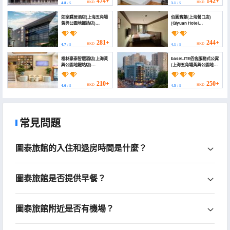
Road))
474+
142+
HKD
HKD
4.8
/ 5
3.1
/ 5
如家驛居酒店(上海五角場
佰圓賓館(上海營口店)
黃興公園地鐵站店)
(Qiyuan Hotel
(Home Inn Hotel
(Shanghai Yingkou
(Shanghai Huangxing
Branch))
Park Subway Station))
281+
244+
HKD
HKD
4.7
/ 5
4.1
/ 5
格林豪泰智選酒店(上海黃
baseLITE佰舍服務式公寓
興公園地鐵站店)
(上海五角場黃興公園地鐵
(GreenTree Inn
站店) (baseLITE
(Shanghai Huangxing
HUANGXING Serviced
Park Metro Station))
Apartment)
210+
250+
HKD
HKD
4.6
/ 5
4.5
/ 5
常見問題
圖泰旅館的入住和退房時間是什麼？
圖泰旅館是否提供早餐？
圖泰旅館附近是否有機場？