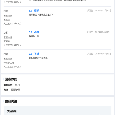
全，整體來説性價比很高。我很滿意，有入住需求我會再來的。
入住於2026年04月
5.0
極好
評價於：2024年07月10日
訪客
乾淨衞生，服務態度很好。
家庭旅遊
家庭房
入住於2024年05月
3.0
不錯
評價於：2024年06月13日
訪客
條件很一般
家庭旅遊
家庭房
入住於2024年06月
3.0
不錯
評價於：2024年06月13日
訪客
比較普通的一家賓館
家庭旅遊
特惠雙床房
入住於2024年06月
圖泰旅館
開業時間：
2023
地址：
圖們路8號
住宿周邊
交通樞紐