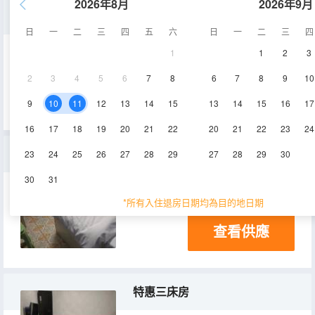
2026年8月
2026年9月
家庭房
日
一
二
三
四
五
六
日
一
二
三
四
1
1
2
3
15-20㎡
2層
2
3
4
5
6
7
8
6
7
8
9
10
查看供應
9
10
11
12
13
14
15
13
14
15
16
17
16
17
18
19
20
21
22
20
21
22
23
24
特惠雙床房
23
24
25
26
27
28
29
27
28
29
30
30
31
15-20㎡
3層
*所有入住退房日期均為目的地日期
查看供應
特惠三床房