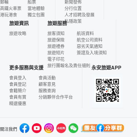
郵輪
船票
新聞發佈
高鐵火車票
當地體驗
分行位置
港玩港食
獨立包團
人才招聘及發展
私隱政策
旅遊資訊
旅遊服務
旅遊攻略
旅客須知
航班資料
旅遊保險
航空公司資料
旅遊禮券
惡劣天氣通知
旅遊短片
簽證及入境須知
電子印花
旅行團報名及責任細則
更多服務與支援
永安旅遊APP
會員登入
會員活動
會員登記
顧客意見
會籍簡介
服務查詢
會員有賞
分銷夥伴合作平台
精選優惠
關注我們