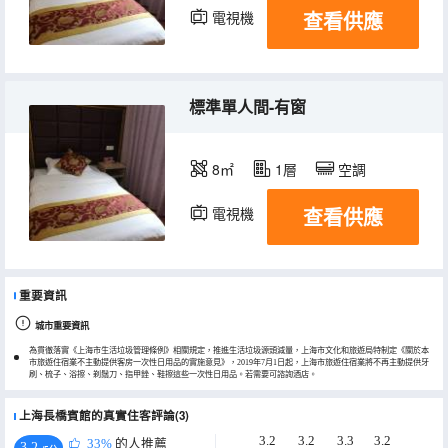
查看供應
電視機
標準單人間-有窗
8㎡
1層
空調
查看供應
電視機
重要資訊
城市重要資訊
為貫徹落實《上海市生活垃圾管理條例》相關規定，推進生活垃圾源頭減量，上海市文化和旅遊局特制定《關於本
市旅遊住宿業不主動提供客房一次性日用品的實施意見》，2019年7月1日起，上海市旅遊住宿業將不再主動提供牙
刷、梳子、浴擦、剃鬚刀、指甲銼、鞋擦這些一次性日用品。若需要可諮詢酒店。
上海長橋賓館的真實住客評論(3)
3.2
3.2
3.3
3.2
33%
的人推薦
3.2