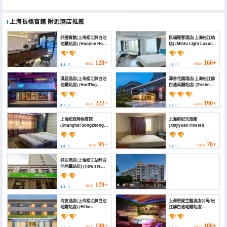
上海長橋賓館
附近酒店推薦
好運賓館(上海松江醉白池
民福輕奢酒店(上海松江站
地鐵站店) (Haoyun Hotel
店) (Minfu Light Luxury
(Shanghai Songjiang
Hotel (Shanghai
Zuibaichi Subway
Songjiang Station))
Station))
128+
166+
HKD
HKD
4.4
/ 5
4.6
/ 5
漢庭酒店(上海松江醉白池
澤舍花園酒店(上海松江醉
地鐵站店) (HanTing
白池高鐵站店) (Zeshe
Hotel (Shanghai
Garden Hotel (Shanghai
Songjiang Zuibaichi
Songjiang Zuibaichi
Subway Station))
Metro Station Branch))
222+
190+
HKD
HKD
4.7
/ 5
4.6
/ 5
上海松政時尚賓館
上海新紀元旅館
(Shanghai Songzheng
(Xinjiyuan Hostel)
Fashion Hotel)
95+
78+
HKD
HKD
3.8
/ 5
4.1
/ 5
好友酒店(上海松江站醉白
池地鐵站店) (How are
you Inn)
179+
HKD
4.3
/ 5
上海松江站希爾頓歡朋酒店
海友酒店(上海松江醉白池
上海密愛主題酒店公寓(松
(Hampton Shanghai Songjiang by Hilton)
地鐵站店) (Hi Inn
江醉白池地鐵站店)
(Shanghai Songjiang
(Shanghai Miai Theme
Zuibaichi Subway
Hotel Apartment
461+
HKD
Station))
(Songjiang Zuibaichi
4.8
/ 5
198+
108+
HKD
HKD