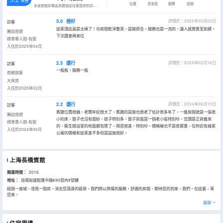
/5分
位置
清潔度
服務
設施
永安旅遊評價由真實酒店住客提供的評價。
5.0
極好
評價於：2025年05月02日
訪客
這家酒店真是太棒了！😍房間乾淨整潔，設施齊全。服務也是一流的，讓人感覺賓至如歸。
獨自旅遊
下次還會再來住
標準單人間-有窗
入住於2025年04月
2.5
還行
評價於：2025年02月16日
訪客
一般般，服務一般
商務旅客
大床房
入住於2025年02月
2.2
還行
評價於：2024年06月10日
訪客
賓館位置很偏，老闆年紀很大了，賓館的設施也很老了估計很多年了，一進房間就是一張很
獨自旅遊
小的床，窗子也沒有窗紗，蚊子特別多，窗子對面是一個老小區特別吵。空調是正對着床
標準單人間-有窗
的，衞生間浴室的地面都包漿了。隔音很差，特別吵。價格嘛也不是很實惠，在附近有幾家
入住於2024年06月
公寓的價格和這家差不多但是設施很好。
上海長橋賓館
開業時間：
2016
地址：
岳陽街道鬆匯中路690號內9號樓
經過一座城，尋覓一間房，消去您滿身的疲勞，我們將以熱情的服務，舒適的房間，期待您的到來。我們，在這裏，等
您來。
展開