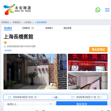
特價酒店
>
中國酒店
>
上海酒店
>
上海長橋賓館
酒店概览
住客點評（3）
設施簡介
酒店政策
上海長橋賓館
岳陽街道鬆匯中路690號內9號樓
現在就預訂
全部設施>
2026年08月10日
週一
2026年08月11日
週二
1 晚
重新搜尋