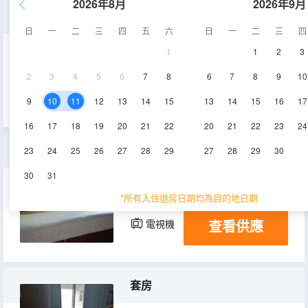
2026年8月
2026年9月
標準單人間
日
一
二
三
四
五
六
日
一
二
三
四
1
1
2
3
8㎡
1層
空調
2
3
4
5
6
7
8
6
7
8
9
10
查看供應
電視機
9
10
11
12
13
14
15
13
14
15
16
17
16
17
18
19
20
21
22
20
21
22
23
24
大床房
23
24
25
26
27
28
29
27
28
29
30
30
31
12㎡
2層
空調
*所有入住退房日期均為目的地日期
查看供應
電視機
套房