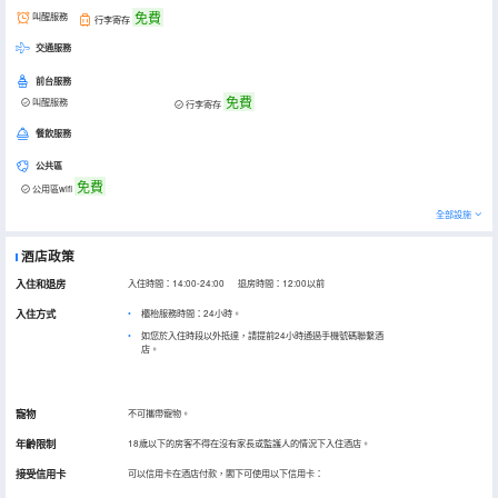
免費
叫醒服務
行李寄存
交通服務
前台服務
免費
叫醒服務
行李寄存
餐飲服務
公共區
免費
公用區wifi
全部設施
酒店政策
入住和退房
入住時間：14:00-24:00 退房時間：12:00以前
入住方式
櫃枱服務時間：24小時。
如您於入住時段以外抵達，請提前24小時通過手機號碼聯繫酒
店。
寵物
不可攜帶寵物。
年齡限制
18歲以下的房客不得在沒有家長或監護人的情況下入住酒店。
接受信用卡
可以信用卡在酒店付款，閣下可使用以下信用卡：