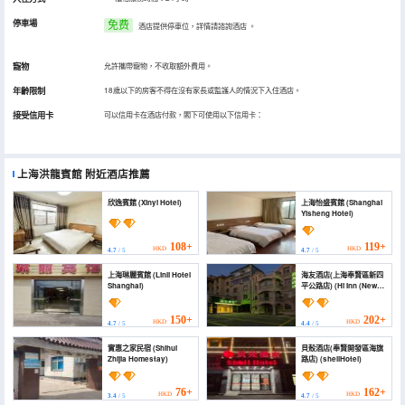
停車場
免费
酒店提供停車位，詳情請諮詢酒店
。
寵物
允許攜帶寵物，不收取額外費用。
年齡限制
18歲以下的房客不得在沒有家長或監護人的情況下入住酒店。
接受信用卡
可以信用卡在酒店付款，閣下可使用以下信用卡：
上海洪龍賓館
附近酒店推薦
欣逸賓館 (Xinyi Hotel)
上海怡盛賓館 (Shanghai
Yisheng Hotel)
108+
119+
HKD
HKD
4.7
/ 5
4.7
/ 5
上海琳麗賓館 (Linli Hotel
海友酒店(上海奉賢區新四
Shanghai)
平公路店) (Hi Inn (New
Siping Road, Fengxian
District, Shanghai))
150+
202+
HKD
HKD
4.7
/ 5
4.4
/ 5
實惠之家民宿 (Shihui
貝殼酒店(奉賢開發區海旗
Zhijia Homestay)
路店) (shellHotel)
76+
162+
HKD
HKD
3.4
/ 5
4.7
/ 5