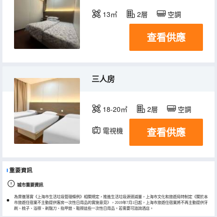
13㎡
2層
空調
查看供應
三人房
18-20㎡
2層
空調
查看供應
電視機
重要資訊
城市重要資訊
為貫徹落實《上海市生活垃圾管理條例》相關規定，推進生活垃圾源頭減量，上海市文化和旅遊局特制定《關於本
市旅遊住宿業不主動提供客房一次性日用品的實施意見》，2019年7月1日起，上海市旅遊住宿業將不再主動提供牙
刷、梳子、浴擦、剃鬚刀、指甲銼、鞋擦這些一次性日用品。若需要可諮詢酒店。