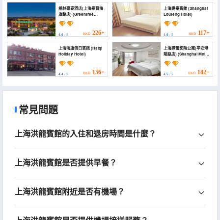
格林豪泰酒店(上海奉賢海
上海婁奉賓館 (Shanghai
旗路店) (GreenTree
Loufeng Hotel)
Hotel (Shanghai
Fengxian Haiqi Road))
226+
117+
HKD
HKD
4.6
/ 5
4.6
/ 5
上海海旗假日賓館 (Haiqi
上海覓爾影院公寓(平安港
Holiday Hotel)
陽路店) (Shanghai Meier
Cinema Apartment
(Ping'an Gangyang
Road Branch))
156+
182+
HKD
HKD
4.4
/ 5
4.5
/ 5
常見問題
上海洪龍賓館的入住和退房時間是什麼？
上海洪龍賓館是否提供早餐？
上海洪龍賓館附近是否有機場？