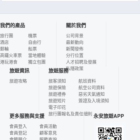
我們的產品
關於我們
旅行團
機票
公司背景
酒店
自由行
最新動向
郵輪
船票
新聞發佈
高鐵火車票
當地體驗
分行位置
港玩港食
獨立包團
人才招聘及發展
私隱政策
旅遊資訊
旅遊服務
旅遊攻略
旅客須知
航班資料
旅遊保險
航空公司資料
旅遊禮券
惡劣天氣通知
旅遊短片
簽證及入境須知
電子印花
旅行團報名及責任細則
更多服務與支援
永安旅遊APP
會員登入
會員活動
會員登記
顧客意見
會籍簡介
服務查詢