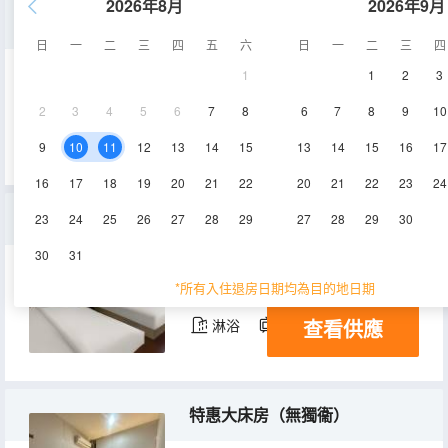
2026年8月
2026年9月
大床房
日
一
二
三
四
五
六
日
一
二
三
四
1
1
2
3
10-20㎡
2層
空調
2
3
4
5
6
7
8
6
7
8
9
10
查看供應
淋浴
電視機
9
10
11
12
13
14
15
13
14
15
16
17
16
17
18
19
20
21
22
20
21
22
23
24
標準間
23
24
25
26
27
28
29
27
28
29
30
30
31
10㎡
2層
空調
*所有入住退房日期均為目的地日期
查看供應
淋浴
電視機
特惠大床房（無獨衞）