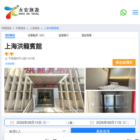
特價酒店
>
中國酒店
>
上海酒店
>
上海洪龍賓館
酒店概览
住客點評（22）
設施簡介
酒店政策
上海洪龍賓館
平安鎮四平公路1353號
現在就預訂
全部設施>
2026年08月10日
週一
2026年08月11日
週二
1 晚
重新搜尋