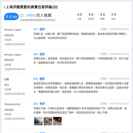
上海洪龍賓館的真實住客評論(22)
4.6
4.6
4.6
3.9
100%
的人推薦
4.4
/5分
位置
清潔度
服務
設施
永安旅遊評價由真實酒店住客提供的評價。
4.7
很好
評價於：2026年06月05日
Amuson.Logan
性價比高，吃飯方便，樓下就是熱鬧的街道，服務態度很好，基本每天都有阿姨打掃衞生，
商務旅客
可以開發票，好評好評好評好評
大床房
入住於2026年05月
4.0
很好
評價於：2026年05月10日
Amuson.Logan
性價比很高，經濟實惠，附近蠻多吃的，樓下就有個燒烤店，不過旁邊有條小河，蚊子比較
商務旅客
多，服務態度也很好，好評好評好評好評
大床房
入住於2026年04月
5.0
極好
評價於：2026年03月13日
訪客
能感受到前台非常專業細心，能夠快速辦理入住，服務態度超級好，從到酒店到辦理入住都
情侶
非常愉快。房間很清爽，衞生間，馬桶都打掃的非常乾淨，隔音效果也比較好，設施非常齊
大床房
全，整體來説性價比很高。我很滿意，有入住需求我會再來的。
入住於2026年03月
4.5
很好
評價於：2025年10月14日
Taoyuanyinshi
性價比不錯，打掃的比較乾淨，國慶期間居住 每天回來都收拾好了的。老闆比較友善，很
商務旅客
好溝通，同行的要換房間也滿足了條件。酒店附近吃的也多，晚上方便。
大床房
入住於2025年09月