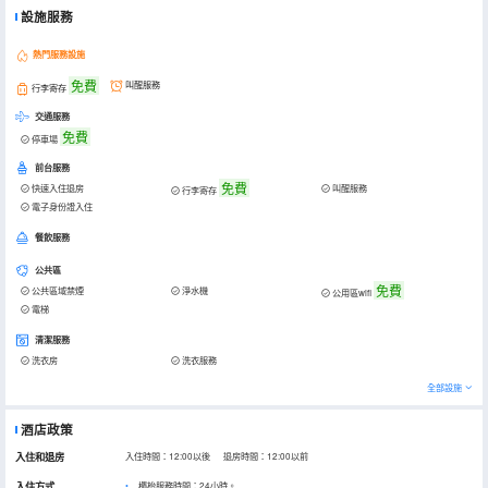
設施服務
熱門服務設施
免費
叫醒服務
行李寄存
交通服務
免費
停車場
前台服務
免費
快速入住退房
叫醒服務
行李寄存
電子身份證入住
餐飲服務
公共區
免費
公共區域禁煙
淨水機
公用區wifi
電梯
清潔服務
洗衣房
洗衣服務
全部設施
酒店政策
入住和退房
入住時間：12:00以後 退房時間：12:00以前
入住方式
櫃枱服務時間：24小時。