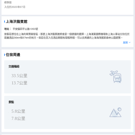
標準間
入住於2023年07月
上海洪龍賓館
地址：
平安鎮四平公路1353號
旅客若想住在上海的奉賢開發區，那麼上海洪龍賓館將會是一個便捷的選擇。上海浦東國際機場和上海火車站分別位於
距離酒店36km和57km的地方。倘若在您入住酒店期間有閒暇時間，可以去周邊的上海海灣國家森林公園遊覽。
浴室內提供24小時熱水，讓您感受到賓至如歸的享受。
展開
酒店提供的休閒設施，旨在為旅客營造多姿多彩、奢華完美的住宿體驗。酒店客人可以額外使用免費停車場
住宿周邊
交通樞紐
33.5公里
13.7公里
景點
5.8公里
7.8公里