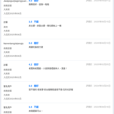
4.0
很好
評價於：2025年09月01日
Jiasipoguojiagongyuanruanji
服務挺好，設施一般般
商務旅客
大床房
入住於2025年08月
3.5
不錯
評價於：2025年08月15日
訪客
床太硬，床墊太硬，睡在鋼絲上一樣
其他
大床房
入住於2025年08月
5.0
極好
評價於：2025年08月10日
Nanerdangziqiangly
周邊吃飯很方便
商務旅客
大床房
入住於2025年08月
4.2
很好
評價於：2025年02月25日
訪客
老闆與老闆娘，人很熱情禮貌待人，滿意！
商務旅客
大床房
入住於2025年02月
5.0
極好
評價於：2024年03月24日
匿名用戶
挺不錯的 很安靜 前台服務態度很不錯 住的也舒服
商務旅客
大床房
入住於2024年03月
3.5
不錯
評價於：2023年08月18日
匿名用戶
房間還算可以。
商務旅客