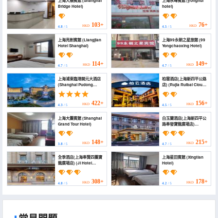
上海大橋賓館 (Shanghai
上海永暉賓館 (yonghui
Bridge Hotel)
hotel)
103+
76+
HKD
HKD
4.8
/ 5
4.5
/ 5
上海亮劍賓館 (Liangjian
上海99永朝之星旅館 (99
Hotel Shanghai)
Yongchaoxing Hotel)
114+
149+
HKD
HKD
4.7
/ 5
4.7
/ 5
上海浦東臨港開元大酒店
柏雲酒店(上海新四平公路
(Shanghai Pudong
店) (Rujia Ruibai Cloud
Lingang Kaiyuan Hotel)
Hotel (Shanghai Nanlu
Road New Siping Road
Branch))
422+
156+
HKD
HKD
4.3
/ 5
4.5
/ 5
上海大團賓館 (Shanghai
白玉蘭酒店(上海新四平公
Grand Tour Hotel)
路奉發寶龍廣場店)
(Magnotel Hotel
(Shanghai Xin Siping
Highway Fengfa
148+
215+
HKD
HKD
3.8
/ 5
4.7
/ 5
Baolong Plaza))
全季酒店(上海奉賢四團寶
上海星田賓館 (Xingtian
龍廣場店) (JI Hotel
Hotel)
(Shanghai Fengxian
Situan Baolong
Guangchang))
308+
178+
HKD
HKD
4.8
/ 5
4.2
/ 5