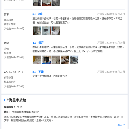
5.0
極好
評價於：2024年10月26日
訪客
酒店房間床品乾淨，老闆人也很和善，在這個價位簡直是意外之喜，還有停車位，非常方
商務旅客
便，在附近出差，可以長住這裏了👍
標準大床房
入住於2024年10月
4.7
很好
評價於：2024年10月20日
訪客
在附近考點考試，本來衹是隨便住一下的，沒想到這裏這麼乾淨，床單都是老闆自己洗的，
其他
很有家的味道，唯一不足就是旁邊KTV，晚上太HIGH了。沒有吹風機
標準房
入住於2024年10月
3.0
不錯
評價於：2024年08月23日
ACmilan5211314
交通方便目標明確，周圍吃飯方便
商務旅客
標準大床房
入住於2024年08月
上海星宇旅館
開業時間：
2018
地址：
大團鎮鎮南村大楊1168號
賓館位於浦東新區大團鎮鎮南村大楊1168號，這裏的客房潔淨舒適，房間乾淨完善，室內提供24小時熱水、電視、空
調等，為您提供最貼心的服務！全樓wifi無死角。
展開