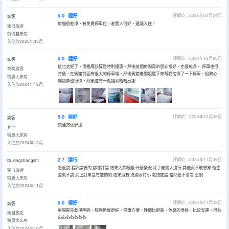
5.0
極好
評價於：2025年03月24日
訪客
房間很乾凈，有免費停車位，老闆人很好，建議入住！
獨自旅遊
特價雙床房
入住於2025年03月
5.0
極好
評價於：2024年12月28日
訪客
這也太好了，價格應該算是特別優惠，然後這個房間真的是非常好，也很乾凈。 停車也很
商務旅客
方便，在賓館前面有很大的停車場，然後賓館老闆娘還下來幫我指導了一下停車。很熱心
特惠大床房
開發票也很快，然後還有一點福利哈哈感謝
入住於2024年12月
5.0
極好
評價於：2024年12月08日
訪客
交通方便舒適
其他
特惠大床房
入住於2024年12月
2.7
還行
評價於：2024年11月06日
Duxingchangshi
怎麼説 看評論去的 都瞎評論 結果大跌眼鏡 什麼情況 除了老闆人還行 其他真不敢想象 衞生
獨自旅遊
差就不説 網上訂單是有空調的 結果沒有 洗澡水特小 電視擺設 當然也不會看 沒網
特惠大床房
入住於2024年11月
5.0
極好
評價於：2024年11月02日
訪客
房間衞生乾淨明亮，服務態度很好，停車方便，性價比很高，休息的很好，比較安靜，很👍
獨自旅遊
👍👍👍👍👍👍👍
特惠大床房
入住於2024年10月