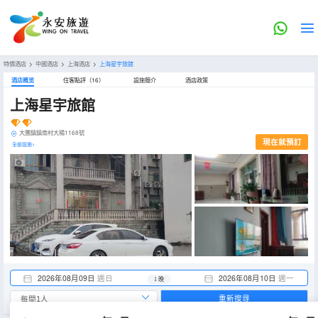
特價酒店
>
中國酒店
>
上海酒店
>
上海星宇旅館
酒店概览
住客點評（16）
設施簡介
酒店政策
上海星宇旅館
大團鎮鎮南村大楊1168號
現在就預訂
全部設施>
2026年08月09日
週日
2026年08月10日
週一
1 晚
重新搜尋