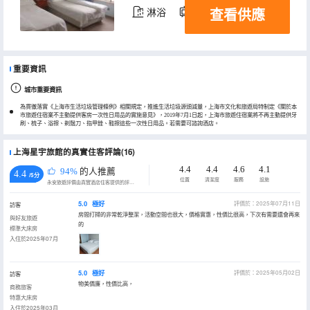
查看供應
淋浴
電視機
重要資訊
城市重要資訊
為貫徹落實《上海市生活垃圾管理條例》相關規定，推進生活垃圾源頭減量，上海市文化和旅遊局特制定《關於本
市旅遊住宿業不主動提供客房一次性日用品的實施意見》，2019年7月1日起，上海市旅遊住宿業將不再主動提供牙
刷、梳子、浴擦、剃鬚刀、指甲銼、鞋擦這些一次性日用品。若需要可諮詢酒店。
上海星宇旅館的真實住客評論(16)
4.4
4.4
4.6
4.1
94%
的人推薦
4.4
/5分
位置
清潔度
服務
設施
永安旅遊評價由真實酒店住客提供的評價。
5.0
極好
評價於：2025年07月11日
訪客
房間打掃的非常乾淨整潔，活動空間也很大，價格實惠，性價比很高，下次有需要還會再來
與好友旅遊
的
標準大床房
入住於2025年07月
5.0
極好
評價於：2025年05月02日
訪客
物美價廉，性價比高，
商務旅客
特惠大床房
入住於2025年03月