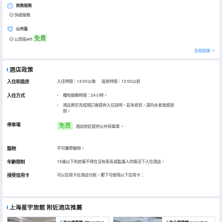
商務服務
快遞服務
公共區
免費
公用區wifi
全部設施
酒店政策
入住和退房
入住時間：14:00以後 退房時間：12:00以前
入住方式
櫃枱服務時間：24小時。
酒店將於完成預訂後提供入住說明，若未收到，請向永安旅遊詢
問。
停車場
免费
酒店附近提供公共停車場
。
寵物
不可攜帶寵物。
年齡限制
18歲以下的房客不得在沒有家長或監護人的情況下入住酒店。
接受信用卡
可以信用卡在酒店付款，閣下可使用以下信用卡：
上海星宇旅館
附近酒店推薦