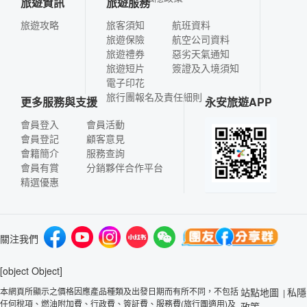
旅遊資訊
旅遊服務
旅遊攻略
旅客須知
航班資料
旅遊保險
航空公司資料
旅遊禮券
惡劣天氣通知
旅遊短片
簽證及入境須知
電子印花
旅行團報名及責任細則
更多服務與支援
永安旅遊APP
會員登入
會員活動
會員登記
顧客意見
會籍簡介
服務查詢
會員有賞
分銷夥伴合作平台
精選優惠
關注我們
[object Object]
本網頁所顯示之價格因應產品種類及出發日期而有所不同，不包括
站點地圖
私隱
|
任何稅項、燃油附加費、行政費、簽証費、服務費(旅行團適用)及
政策