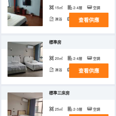
15㎡
2-4層
空調
查看供應
淋浴
電視機
標準房
20㎡
2-4層
空調
查看供應
淋浴
電視機
標準三床房
25㎡
2-3層
空調