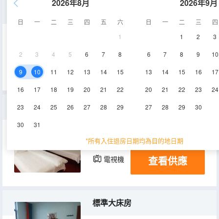
2026年8月
2026年9月
特惠大床房
日
一
二
三
四
五
六
日
一
二
三
四
1
1
2
3
15㎡
4層
淋浴
2
3
4
5
6
7
8
6
7
8
9
10
查看供應
電視機
9
10
11
12
13
14
15
13
14
15
16
17
16
17
18
19
20
21
22
20
21
22
23
24
特價雙床房
23
24
25
26
27
28
29
27
28
29
30
30
31
15㎡
4層
淋浴
*所有入住退房日期均為目的地日期
查看供應
電視機
標準大床房