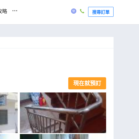
...
攻略
搜尋訂單
現在就預訂