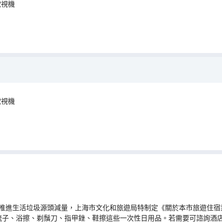
電視機
電視機
推進生活垃圾源頭減量，上海市文化和旅遊局特制定《關於本市旅遊住宿業
梳子、浴擦、剃鬚刀、指甲銼、鞋擦這些一次性日用品。若需要可諮詢酒