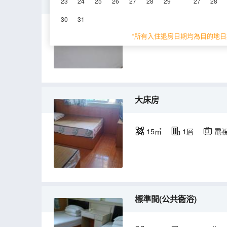
特惠單間
23
24
25
26
27
28
29
27
28
30
31
7-8㎡
電視機
*所有入住退房日期均為目的地日
大床房
15㎡
1層
電
標準間(公共衞浴)