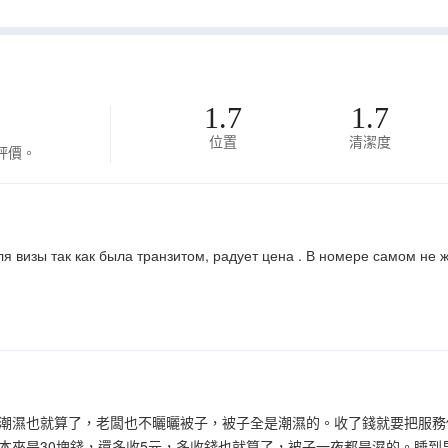
1.7
1.7
位置
清潔度
評價。
 визы так как была транзитом, радует цена . В номере самом не ж
潮濕也就算了，老闆也不曬曬被子，被子全是潮濕的。收了錢就要把服務
本來是30塊錢，還多收5元，多收錢也就算了，被子一夜都是濕的。睡到