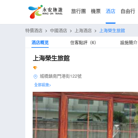
旅行團
機票
酒店
自由行
特價酒店
>
中國酒店
>
上海酒店
>
上海榮生旅館
酒店概览
住客點評（6）
設施簡介
上海榮生旅館
城橋鎮南門港街122號
全部設施>