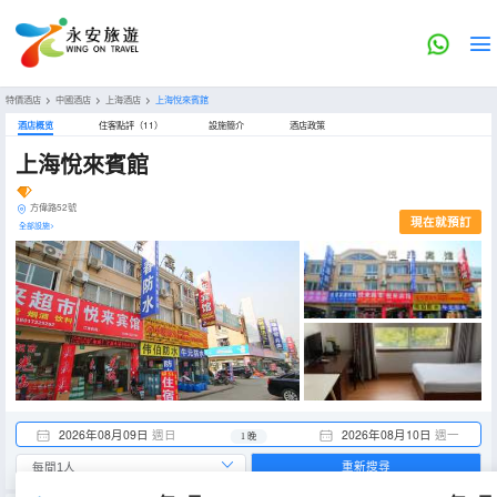
特價酒店
>
中國酒店
>
上海酒店
>
上海悅來賓館
酒店概览
住客點評（11）
設施簡介
酒店政策
上海悅來賓館
方偉路52號
現在就預訂
全部設施>
2026年08月09日
週日
2026年08月10日
週一
1 晚
重新搜尋