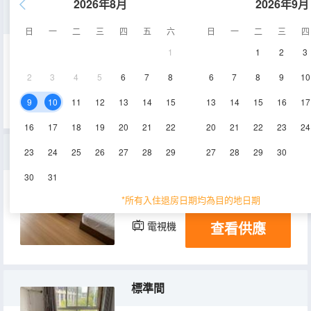
2026年8月
2026年9月
大床房
日
一
二
三
四
五
六
日
一
二
三
四
1
1
2
3
25㎡
2層
空調
2
3
4
5
6
7
8
6
7
8
9
10
查看供應
電視機
9
10
11
12
13
14
15
13
14
15
16
17
16
17
18
19
20
21
22
20
21
22
23
24
三人間
23
24
25
26
27
28
29
27
28
29
30
30
31
25㎡
3層
空調
*所有入住退房日期均為目的地日期
查看供應
電視機
標準間