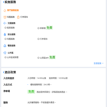
設施服務
熱門服務設施
叫醒服務
行李寄存
交通服務
免費
租車服務
停車場
前台服務
叫醒服務
行李寄存
餐飲服務
公共區
免費
公共區域禁煙
公用區wifi
全部設施
酒店政策
入住和退房
入住時間：14:00以後 退房時間：12:00以前
入住方式
櫃枱服務時間：24小時。
停車場
免费
酒店提供停車位，詳情請諮詢酒店
。
寵物
允許攜帶寵物，不收取額外費用。