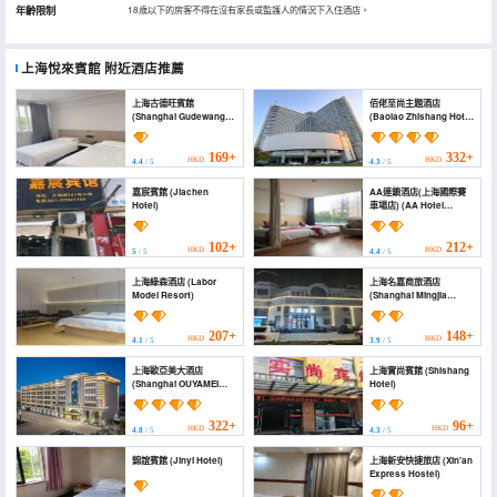
年齡限制
18歲以下的房客不得在沒有家長或監護人的情況下入住酒店。
上海悅來賓館
附近酒店推薦
上海古德旺賓館
佰佬至尚主題酒店
(Shanghai Gudewang
(Baolao Zhishang Hotel
Hotel)
(Shanghai Jiading
International Circuit
Branch))
169+
332+
HKD
HKD
4.4
/ 5
4.3
/ 5
嘉宸賓館 (Jiachen
AA連鎖酒店(上海國際賽
Hotel)
車場店) (AA Hotel
(Shanghai International
Circuit))
102+
212+
HKD
HKD
5
/ 5
4.4
/ 5
上海綠森酒店 (Labor
上海名嘉商旅酒店
Model Resort)
(Shanghai Mingjia
Business Travel Hotel)
207+
148+
HKD
HKD
4.1
/ 5
3.9
/ 5
上海歐亞美大酒店
上海實尚賓館 (Shishang
(Shanghai OUYAMEI
Hotel)
Hotel)
322+
96+
HKD
HKD
4.8
/ 5
4.3
/ 5
錦誼賓館 (Jinyi Hotel)
上海新安快捷旅店 (Xin'an
Express Hostel)