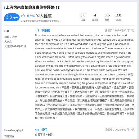
上海悅來賓館的真實住客評論(11)
3.8
4
3.5
3.8
82%
的人推薦
3.8
/5分
位置
清潔度
服務
設施
永安旅遊評價由真實酒店住客提供的評價。
1.7
不推薦
評價於：2026年05月04日
訪客
Do not recommend. When we arrived that evening, the doors were locked and
與好友旅遊
chained. There was a nainai (older lady) sleeping inside. We knocked several times,
大床房
then she finally woke up. She just stared at us. Eventually she yelled for someone
入住於2026年03月
else to come downstairs to unlock the door and check us in. The room was sparce
but functional. You had to enter in complete darkness as the light switch was on the
other wall inside the room. Unfortunately the second night is where it gets horrible.
When we arrived back at the hotel late the next day, my friend unlocks his door, goes
across in the dark to find the light switch, turns it on, and see 4 rats sleeping on his
bed. We didn't bother with trying to wake up the front desk to complain. We just
booked another hotel immediately, left the keys on the bed, and then contacted 永安
reps. They tried to communicate with the hotel. The hotel hung up on them several
time and eventually stopped answering the phone all together. 永安 gave us a refund
for our remaining stay. 不推薦。那天晚上我們到達時，房門被鎖上了，還上了鏈子。裏面
睡着一個奶奶。我們敲了好幾下門，她才醒過來。她只是盯着我們看。最後，她喊着讓別人
下樓來開門，幫我們辦理入住。房間很簡陋，但還算實用。因為燈的開關在房間另一側的牆
上，所以你必須摸黑進去。不幸的是，第二天晚上情況變得更糟了。第二天晚上我們很晚才
回到酒店，我的朋友打開房門，摸黑走到另一邊找到燈的開關，打開後發現四隻老鼠睡在他
的床上。我們懶得去叫醒前台投訴。我們立刻訂了另一家酒店，把鑰匙留在床上，然後聯繫
了永安的客服。他們試圖和酒店溝通。酒店多次掛斷他們的電話，最後乾脆不接了。永安退
還了我們剩餘房費。
4.0
很好
評價於：2025年06月17日
Huerdengqingji
位置不錯，安靜
商務旅客