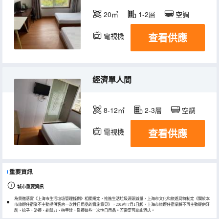
20㎡
1-2層
空調
查看供應
電視機
經濟單人間
8-12㎡
2-3層
空調
查看供應
電視機
重要資訊
城市重要資訊
為貫徹落實《上海市生活垃圾管理條例》相關規定，推進生活垃圾源頭減量，上海市文化和旅遊局特制定《關於本
市旅遊住宿業不主動提供客房一次性日用品的實施意見》，2019年7月1日起，上海市旅遊住宿業將不再主動提供牙
刷、梳子、浴擦、剃鬚刀、指甲銼、鞋擦這些一次性日用品。若需要可諮詢酒店。