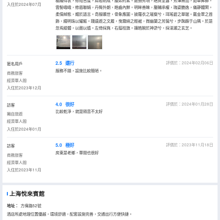
穠纖得衷，修短合度，肩若削成，腰如約素。延頸秀項，皓質呈露，芳澤無加，鉛華弗御。
入住於2024年07月
雲髻峨峨，修眉聯娟，丹脣外朗，皓齒內鮮。明眸善睞，靨輔承權，瑰姿艷逸，儀靜體閑。
柔情綽態，媚於語言。奇服曠世，骨象應圖。披羅衣之璀粲兮，珥瑤碧之華琚。戴金翠之首
飾，綴明珠以耀軀。踐遠遊之文履，曳霧綃之輕裾，微幽蘭之芳藹兮，步踟躕于山隅。於是
忽焉縱體，以遨以嬉。左倚採旄，右蔭桂旗。攘皓腕於神滸兮，採湍瀨之玄芝。
2.5
還行
評價於：2024年02月06日
匿名用戶
服務不錯，設施比較簡陋。
商務旅客
經濟單人間
入住於2023年12月
4.0
很好
評價於：2024年01月28日
訪客
比較乾淨，就是隔音不太好
獨自旅遊
經濟單人間
入住於2024年01月
5.0
極好
評價於：2023年11月18日
訪客
房東是老鄉，單間也很好
商務旅客
經濟單人間
入住於2023年11月
上海悅來賓館
地址：
方偉路52號
酒店所處地理位置優越，環境舒適，配套設施完善，交通出行方便快捷。