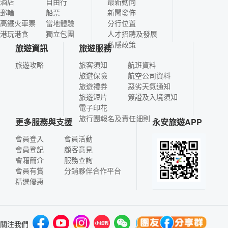
酒店
自由行
最新動向
郵輪
船票
新聞發佈
高鐵火車票
當地體驗
分行位置
港玩港食
獨立包團
人才招聘及發展
私隱政策
旅遊資訊
旅遊服務
旅遊攻略
旅客須知
航班資料
旅遊保險
航空公司資料
旅遊禮券
惡劣天氣通知
旅遊短片
簽證及入境須知
電子印花
旅行團報名及責任細則
更多服務與支援
永安旅遊APP
會員登入
會員活動
會員登記
顧客意見
會籍簡介
服務查詢
會員有賞
分銷夥伴合作平台
精選優惠
關注我們