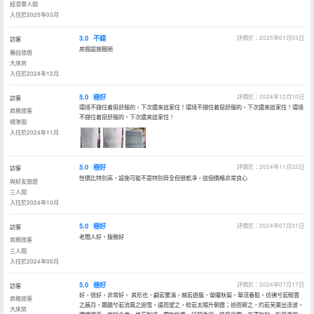
經濟單人間
入住於2025年03月
3.0
不錯
評價於：2025年01月03日
訪客
房間設施簡陋
獨自旅遊
大床房
入住於2024年12月
5.0
極好
評價於：2024年12月10日
訪客
環境不錯住着挺舒服的，下次還來這家住！環境不錯住着挺舒服的，下次還來這家住！環境
商務旅客
不錯住着挺舒服的，下次還來這家住！
標準間
入住於2024年11月
5.0
極好
評價於：2024年11月22日
訪客
性價比特別高，設施可能不是特別齊全但很乾凈，這個價格非常良心
與好友旅遊
三人間
入住於2024年10月
5.0
極好
評價於：2024年07月31日
訪客
老闆人好，服務好
商務旅客
三人間
入住於2024年05月
5.0
極好
評價於：2024年07月17日
訪客
好，很好，非常好。 其形也，翩若驚鴻，婉若遊龍，榮曜秋菊，華茂春鬆。彷彿兮若輕雲
商務旅客
之蔽月，飄颻兮若流風之迴雪。遠而望之，皎若太陽升朝霞；迫而察之，灼若芙蕖出淥波。
大床房