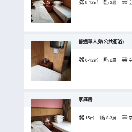
8-12㎡
2層
普通單人房(公共衞浴)
8-12㎡
2層
家庭房
15㎡
2-3層