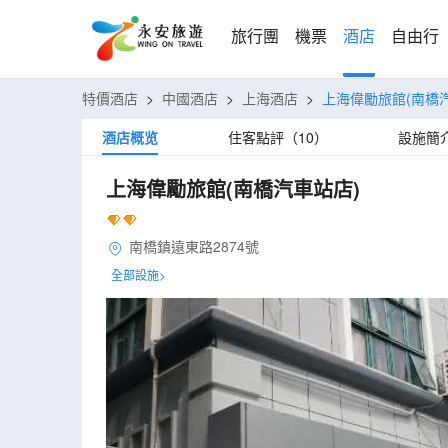
旅行團
機票
酒店
自由行
特價酒店
>
中國酒店
>
上海酒店
>
上海偉勵旅館(南橋
酒店概览
住客點評（10）
設施簡
上海偉勵旅館(南橋汽車站店)
南橋鎮遠東路2874號
全部設施>