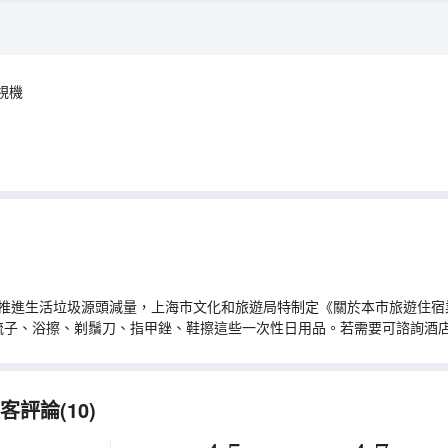
視機
推進生活垃圾源頭減量，上海市文化和旅遊局特制定《關於本市旅遊住宿業
梳子、浴擦、剃鬚刀、指甲銼、鞋擦這些一次性日用品。若需要可諮詢酒
評論(10)