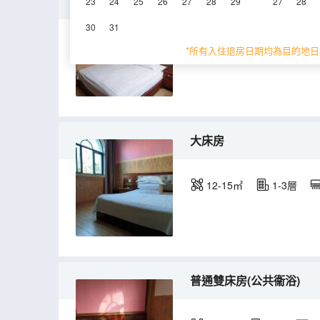
特惠房
23
24
25
26
27
28
29
27
28
30
31
10-12㎡
1-3層
*所有入住退房日期均為目的地日
大床房
12-15㎡
1-3層
普通雙床房(公共衞浴)