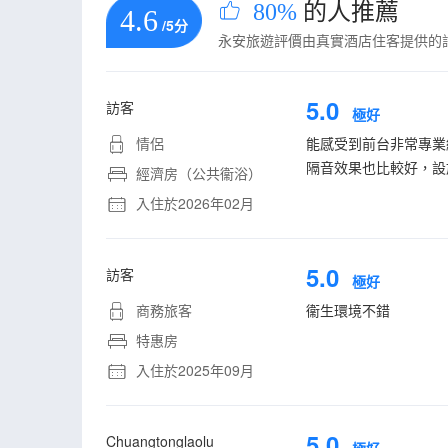
80%
的人推薦
4.6
/5分
永安旅遊評價由真實酒店住客提供的
5.0
訪客
極好
情侶
能感受到前台非常專業
隔音效果也比較好，設
經濟房（公共衞浴）
入住於2026年02月
5.0
訪客
極好
商務旅客
衞生環境不錯
特惠房
入住於2025年09月
5.0
Chuangtonglaolu