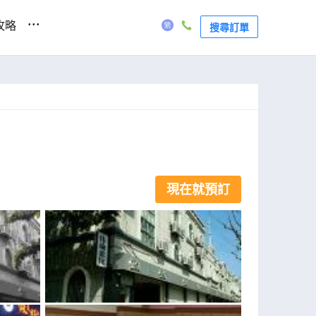
...
攻略
搜尋訂單
現在就預訂