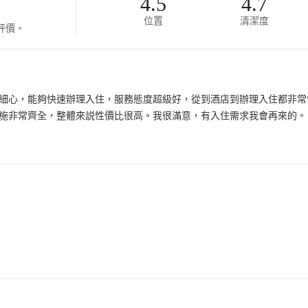
4.5
4.7
位置
清潔度
評價。
細心，能夠快速辦理入住，服務態度超級好，從到酒店到辦理入住都非常
施非常齊全，整體來説性價比很高。我很滿意，有入住需求我會再來的。