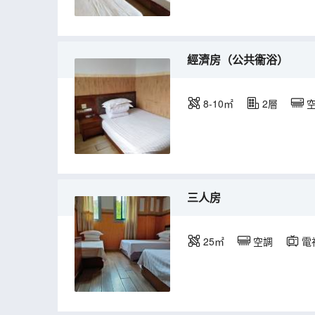
經濟房（公共衞浴）
8-10㎡
2層
三人房
25㎡
空調
電