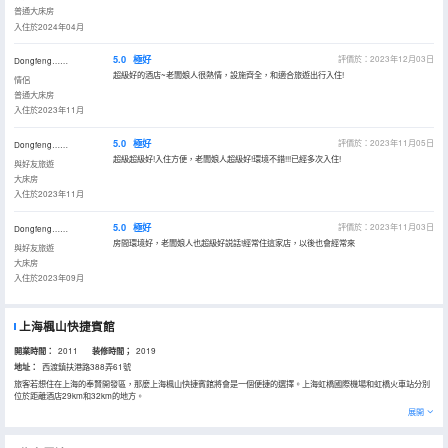
普通大床房
入住於2024年04月
5.0
極好
評價於：2023年12月03日
Dongfeng……
超級好的酒店~老闆娘人很熱情，設施齊全，和適合旅遊出行入住!
情侶
普通大床房
入住於2023年11月
5.0
極好
評價於：2023年11月05日
Dongfeng……
超級超級好!入住方便，老闆娘人超級好!環境不錯!!!已經多次入住!
與好友旅遊
大床房
入住於2023年11月
5.0
極好
評價於：2023年11月03日
Dongfeng……
房間環境好，老闆娘人也超級好説話!經常住這家店，以後也會經常來
與好友旅遊
大床房
入住於2023年09月
上海楓山快捷賓館
開業時間：
2011
装修時間；
2019
地址：
西渡鎮扶港路388弄61號
旅客若想住在上海的奉賢開發區，那麼上海楓山快捷賓館將會是一個便捷的選擇。上海虹橋國際機場和虹橋火車站分別
位於距離酒店29km和32km的地方。
酒店提供的休閒設施，旨在為旅客營造多姿多彩、奢華完美的住宿體驗。
展開