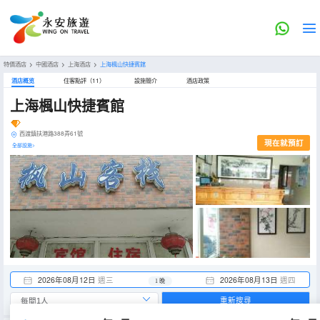
特價酒店
>
中國酒店
>
上海酒店
>
上海楓山快捷賓館
酒店概览
住客點評（11）
設施簡介
酒店政策
上海楓山快捷賓館
西渡鎮扶港路388弄61號
現在就預訂
全部設施>
2026年08月12日
週三
2026年08月13日
週四
1 晚
重新搜尋