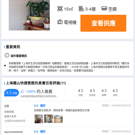
15㎡
3-4層
空調
查看供應
電視機
重要資訊
城市重要資訊
為貫徹落實《上海市生活垃圾管理條例》相關規定，推進生活垃圾源頭減量，上海市文化和旅遊局特制定《關於本
市旅遊住宿業不主動提供客房一次性日用品的實施意見》，2019年7月1日起，上海市旅遊住宿業將不再主動提供牙
刷、梳子、浴擦、剃鬚刀、指甲銼、鞋擦這些一次性日用品。若需要可諮詢酒店。
上海楓山快捷賓館的真實住客評論(11)
4.5
4.5
4.5
4.5
100%
的人推薦
4.5
/5分
位置
清潔度
服務
設施
永安旅遊評價由真實酒店住客提供的評價。
5.0
極好
評價於：2026年05月03日
訪客
房間衞生很乾凈，環境安靜，周圍吃飯買東西也方便
商務旅客
普通大床房
入住於2026年05月
5.0
極好
評價於：2026年04月26日
Sophia8888888