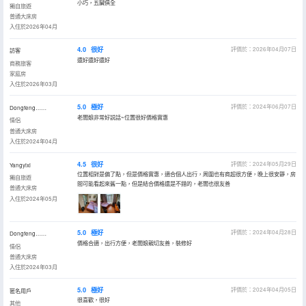
小巧，五臟俱全
獨自旅遊
普通大床房
入住於2026年04月
4.0
很好
評價於：2026年04月07日
訪客
還好還好還好
商務旅客
家庭房
入住於2026年03月
5.0
極好
評價於：2024年06月07日
Dongfeng……
老闆娘非常好説話~位置很好價格實惠
情侶
普通大床房
入住於2024年04月
4.5
很好
評價於：2024年05月29日
Yangyixi
位置相對是偏了點，但是價格實惠，適合個人出行，周圍也有商超很方便，晚上很安靜，房
獨自旅遊
間可能看起來舊一點，但是結合價格還是不錯的，老闆也很友善
普通大床房
入住於2024年05月
5.0
極好
評價於：2024年04月28日
Dongfeng……
價格合適，出行方便，老闆娘親切友善，裝修好
情侶
普通大床房
入住於2024年03月
5.0
極好
評價於：2024年04月05日
匿名用戶
很喜歡，很好
其他