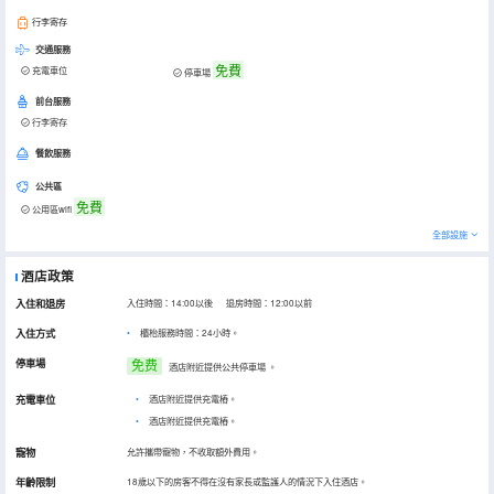
行李寄存
交通服務
免費
充電車位
停車場
前台服務
行李寄存
餐飲服務
公共區
免費
公用區wifi
全部設施
酒店政策
入住和退房
入住時間：14:00以後 退房時間：12:00以前
入住方式
櫃枱服務時間：24小時。
停車場
免费
酒店附近提供公共停車場
。
充電車位
•
酒店附近提供充電樁。
•
酒店附近提供充電樁。
寵物
允許攜帶寵物，不收取額外費用。
年齡限制
18歲以下的房客不得在沒有家長或監護人的情況下入住酒店。