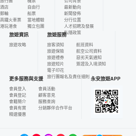
旅行團
機票
公司背景
酒店
自由行
最新動向
郵輪
船票
新聞發佈
高鐵火車票
當地體驗
分行位置
港玩港食
獨立包團
人才招聘及發展
私隱政策
旅遊資訊
旅遊服務
旅遊攻略
旅客須知
航班資料
旅遊保險
航空公司資料
旅遊禮券
惡劣天氣通知
旅遊短片
簽證及入境須知
電子印花
旅行團報名及責任細則
更多服務與支援
永安旅遊APP
會員登入
會員活動
會員登記
顧客意見
會籍簡介
服務查詢
會員有賞
分銷夥伴合作平台
精選優惠