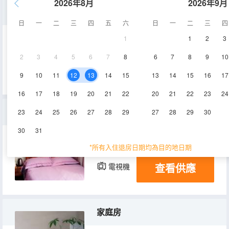
2026年8月
2026年9月
大床房
日
一
二
三
四
五
六
日
一
二
三
四
1
1
2
3
13㎡
1層
空調
2
3
4
5
6
7
8
6
7
8
9
10
查看供應
電視機
9
10
11
12
13
14
15
13
14
15
16
17
16
17
18
19
20
21
22
20
21
22
23
24
普通大床房
23
24
25
26
27
28
29
27
28
29
30
30
31
15㎡
2-4層
空調
*所有入住退房日期均為目的地日期
查看供應
電視機
家庭房