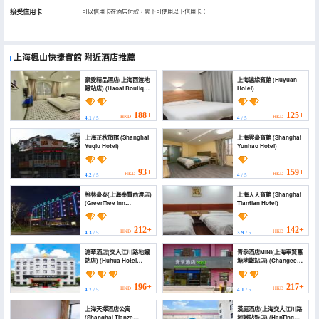
接受信用卡
可以信用卡在酒店付款，閣下可使用以下信用卡：
上海楓山快捷賓館
附近酒店推薦
豪愛精品酒店(上海西渡地
上海滬緣賓館 (Huyuan
鐵站店) (Haoai Boutique
Hotel)
Hotel (Shanghai Xidu
Subway Station))
188+
125+
HKD
HKD
4.1
/ 5
4
/ 5
上海芷秋旅館 (Shanghai
上海雲豪賓館 (Shanghai
Yuqiu Hotel)
Yunhao Hotel)
93+
159+
HKD
HKD
4.2
/ 5
4
/ 5
格林豪泰(上海奉賢西渡店)
上海天天賓館 (Shanghai
(GreenTree Inn
Tiantian Hotel)
(Shanghai Fengxian
Xidu))
212+
142+
HKD
HKD
4.3
/ 5
3.9
/ 5
滬華酒店(交大江川路地鐵
青季酒店MINI(上海奉賢蕭
站店) (Huhua Hotel
塘地鐵站店) (Changee
(Jiaotong University
Hotel MINI (Shanghai
Jiangchuan Road
Fengxian Xiaotang
Metro Station))
Subway Station))
196+
217+
HKD
HKD
4.7
/ 5
4.1
/ 5
上海天擇酒店公寓
漢庭酒店(上海交大江川路
(Shanghai Tianze
地鐵站新店) (HanTing