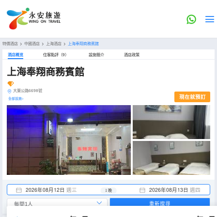
特價酒店
>
中國酒店
>
上海酒店
>
上海奉翔商務賓館
酒店概览
住客點評（9）
設施簡介
酒店政策
上海奉翔商務賓館
大葉公路6698號
現在就預訂
全部設施>
2026年08月12日
週三
2026年08月13日
週四
1 晚
重新搜尋