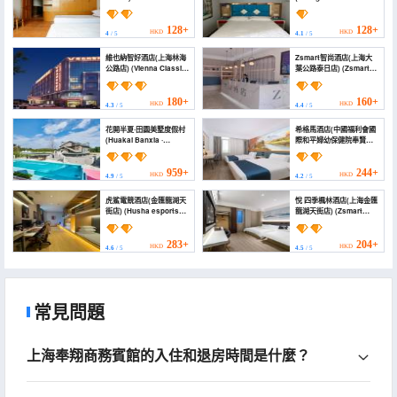
Business Hotel)
128+
128+
HKD
HKD
4
/ 5
4.1
/ 5
維也納智好酒店(上海林海
Zsmart智尚酒店(上海大
公路店) (Vienna Classic
葉公路泰日店) (Zsmart
Hotel (Shanghai Linhai
Hotel (Shanghai Daye
Road))
Gong Road Tairi))
180+
160+
HKD
HKD
4.3
/ 5
4.4
/ 5
花開半夏·田園美墅度假村
希格馬酒店(中國福利會國
(Huakai Banxia ·
際和平婦幼保健院奉賢店)
Tianyuan Meishu
(Xigema Hotel)
Resort)
959+
244+
HKD
HKD
4.9
/ 5
4.2
/ 5
虎鯊電競酒店(金匯龍湖天
悅 四季楓林酒店(上海金匯
街店) (Husha esports
龍湖天街店) (Zsmart
hotel (Jinhui Longhu
Smart Hotel (Shanghai
Tianjie branch))
Jinhui Longhu Tianjie
Branch))
283+
204+
HKD
HKD
4.6
/ 5
4.5
/ 5
常見問題
上海奉翔商務賓館的入住和退房時間是什麼？