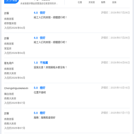
/5分
位置
清潔度
服務
設施
永安旅遊評價由真實酒店住客提供的評價。
4.0
很好
評價於：2026年07月28日
訪客
給工人訂的房間，總體還行吧！
商務旅客
標準雙床間
入住於2026年04月
4.0
很好
評價於：2026年07月28日
訪客
給工人訂的房間，總體還行吧！
商務旅客
家庭房
入住於2026年04月
1.0
不推薦
評價於：2026年04月06日
匿名用戶
設施太差！房間連瓶水都沒有！
商務旅客
商務大床房
入住於2026年04月
5.0
極好
評價於：2025年10月16日
Chengshiguokekevin
位置不錯吧
獨自旅遊
商務大床房
入住於2025年07月
5.0
極好
評價於：2025年07月17日
訪客
服務：服務態度很好
商務旅客
商務大床房
入住於2025年07月