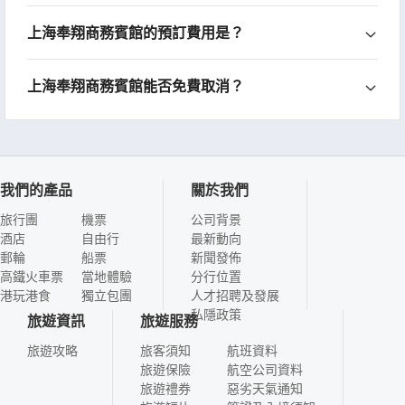
上海奉翔商務賓館的預訂費用是？
上海奉翔商務賓館能否免費取消？
我們的產品
關於我們
旅行團
機票
公司背景
酒店
自由行
最新動向
郵輪
船票
新聞發佈
高鐵火車票
當地體驗
分行位置
港玩港食
獨立包團
人才招聘及發展
私隱政策
旅遊資訊
旅遊服務
旅遊攻略
旅客須知
航班資料
旅遊保險
航空公司資料
旅遊禮券
惡劣天氣通知