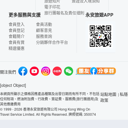
旅遊短片
簽證及入境須知
電子印花
旅行團報名及責任細則
更多服務與支援
永安旅遊APP
會員登入
會員活動
會員登記
顧客意見
會籍簡介
服務查詢
會員有賞
分銷夥伴合作平台
精選優惠
關注我們
[object Object]
本網頁所顯示之價格因應產品種類及出發日期而有所不同，不包括
站點地圖
私隱
|
任何稅項、燃油附加費、行政費、簽証費、服務費(旅行團適用)及
政策
其他應繳費用
© 1999 - 2026 香港永安旅遊有限公司 Hong Kong Wing On
Travel Service Limited. All Rights Reserved. 牌照號碼: 350074