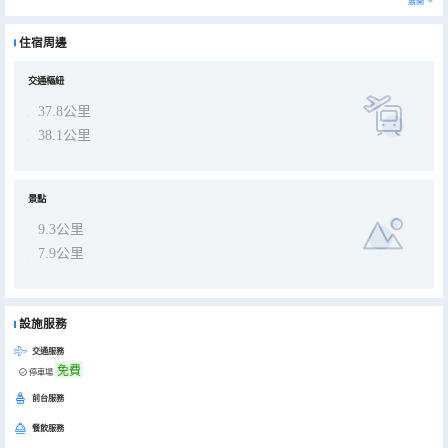
展開
酒店提供的休閒設施，旨在為旅客營造多姿多彩、奢華完美的住宿體驗。酒店客人可以額外使用免費停車場。
住宿周邊
交通樞紐
37.8公里
38.1公里
景點
9.3公里
7.9公里
設施服務
交通服務
免費
停車場
前台服務
餐飲服務