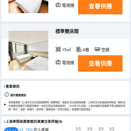
查看供應
電視機
標準雙床間
15㎡
4層
空調
查看供應
電視機
重要資訊
城市重要資訊
為貫徹落實《上海市生活垃圾管理條例》相關規定，推進生活垃圾源頭減量，上海市文化和旅遊局特制定《關於本
市旅遊住宿業不主動提供客房一次性日用品的實施意見》，2019年7月1日起，上海市旅遊住宿業將不再主動提供牙
刷、梳子、浴擦、剃鬚刀、指甲銼、鞋擦這些一次性日用品。若需要可諮詢酒店。
上海奉翔商務賓館的真實住客評論(9)
3.5
3.5
3.5
3.5
78%
的人推薦
3.5