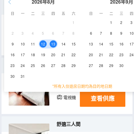
2026年8月
2026年9月
單人房
日
一
二
三
四
五
六
日
一
二
三
四
1
1
2
3
8㎡
4層
空調
2
3
4
5
6
7
8
6
7
8
9
10
查看供應
電視機
9
10
11
12
13
14
15
13
14
15
16
17
16
17
18
19
20
21
22
20
21
22
23
24
家庭房
23
24
25
26
27
28
29
27
28
29
30
30
31
25㎡
4層
空調
*所有入住退房日期均為目的地日期
查看供應
電視機
舒適三人間