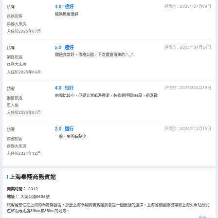
4.0
很好
評價於：2025年07月09日
訪客
服務態度很好
商務旅客
商務大床房
入住於2025年07月
5.0
極好
評價於：2025年04月24日
訪客
體驗非常好，價格公道，下次還會再來的.^◡^.
獨自旅遊
商務大床房
入住於2025年04月
4.0
很好
評價於：2025年04月19日
訪客
房間比較小，但是非常乾淨整潔，裝修是極簡ins風，很喜歡
獨自旅遊
單人房
入住於2025年04月
2.0
還行
評價於：2024年12月15日
訪客
一般，房間有點小
商務旅客
商務大床房
入住於2024年12月
上海奉翔商務賓館
開業時間：
2012
地址：
大葉公路6698號
旅客若想住在上海的奉賢開發區，那麼上海奉翔商務賓館將會是一個便捷的選擇。上海虹橋國際機場和上海火車站分別
位於距離酒店39km和35km的地方。
倘若您在忙碌的一天後想在自己的客房內放鬆，提供24小時熱水的客房浴室是不錯的選擇。