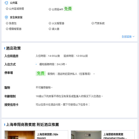
公共區
免費
公共區域禁煙
公用區wifi
安全與安保
急救包
火災報警器
門禁系統
煙霧報警器
滅火器
全部設施
酒店政策
入住和退房
入住時間：14:00以後 退房時間：12:00以前
入住方式
櫃枱服務時間：24小時。
停車場
免费
需預約：酒店附近提供私人（住客專用）
。
寵物
不可攜帶寵物。
年齡限制
18歲以下的房客不得在沒有家長或監護人的情況下入住酒店。
接受信用卡
可以信用卡在酒店付款，閣下可使用以下信用卡：
上海奉翔商務賓館
附近酒店推薦
上海思稼旅館 (Sijia
上海楚都商務賓館
Hostel)
(Shanghai Chudu