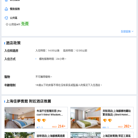
餐飲服務
公共區
免費
公用區wifi
全部設施
酒店政策
入住和退房
入住時間：14:00以後 退房時間：12:00以前
入住方式
櫃枱服務時間：24小時。
寵物
不可攜帶寵物。
年齡限制
18歲以下的房客不得在沒有家長或監護人的情況下入住酒店。
上海佳夢賓館
附近酒店推薦
布渴不住智慧民宿 (Bu
貝殼酒店(上海顓橋地鐵站
can't thirst Wisdom
繁安路店) (Shell Hotel
Hotel)
(Shanghai Zhuanqiao
Subway Station Fanan
Road))
214+
202+
HKD
HKD
4.7
/ 5
4.6
/ 5
喆啡酒店(上海顓橋萬達廣
上海莊新賓館(莘莊工業區