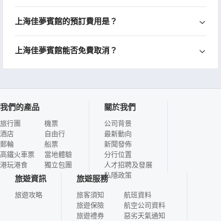
上海佳夢賓館的預訂費用是？
上海佳夢賓館能否免費取消？
我們的產品
關於我們
旅行團
機票
公司背景
酒店
自由行
最新動向
郵輪
船票
新聞發佈
高鐵火車票
當地體驗
分行位置
港玩港食
獨立包團
人才招聘及發展
私隱政策
旅遊資訊
旅遊服務
旅遊攻略
旅客須知
航班資料
旅遊保險
航空公司資料
旅遊禮券
惡劣天氣通知