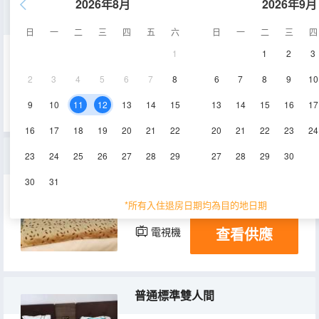
2026年8月
2026年9月
普通大床房
日
一
二
三
四
五
六
日
一
二
三
四
1
1
2
3
18-20㎡
2層
空調
2
3
4
5
6
7
8
6
7
8
9
10
查看供應
電視機
9
10
11
12
13
14
15
13
14
15
16
17
16
17
18
19
20
21
22
20
21
22
23
24
豪華大床房
23
24
25
26
27
28
29
27
28
29
30
30
31
20-25㎡
2層
空調
*所有入住退房日期均為目的地日期
查看供應
電視機
普通標準雙人間