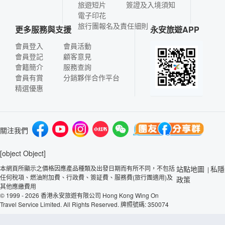
旅遊短片
簽證及入境須知
電子印花
旅行團報名及責任細則
更多服務與支援
永安旅遊APP
會員登入
會員活動
會員登記
顧客意見
會籍簡介
服務查詢
會員有賞
分銷夥伴合作平台
精選優惠
關注我們
[object Object]
本網頁所顯示之價格因應產品種類及出發日期而有所不同，不包括
站點地圖
私隱
|
任何稅項、燃油附加費、行政費、簽証費、服務費(旅行團適用)及
政策
其他應繳費用
© 1999 - 2026 香港永安旅遊有限公司 Hong Kong Wing On
Travel Service Limited. All Rights Reserved. 牌照號碼: 350074