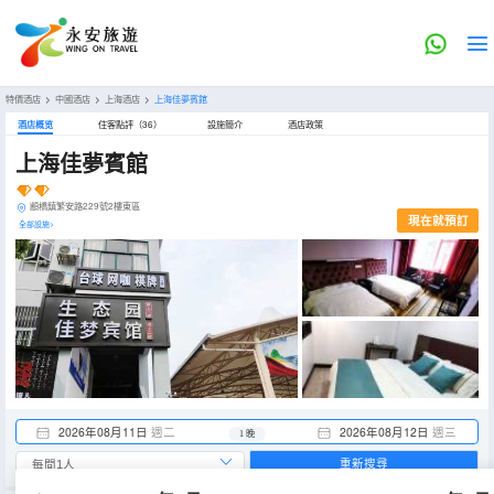
特價酒店
>
中國酒店
>
上海酒店
>
上海佳夢賓館
酒店概览
住客點評（36）
設施簡介
酒店政策
上海佳夢賓館
顓橋鎮繁安路229號2樓東區
現在就預訂
全部設施>
2026年08月11日
週二
2026年08月12日
週三
1 晚
重新搜尋