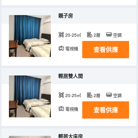
親子房
20-25㎡
2層
空調
查看供應
電視機
輕居雙人間
20-25㎡
2層
空調
查看供應
電視機
輕居大床房