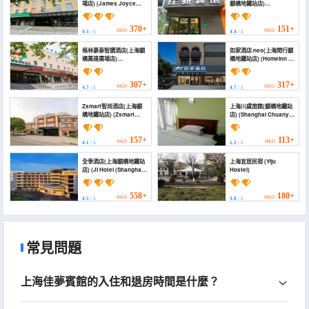
場店) (James Joyce
顓橋地鐵站店)
Coffetel (Shanghai
(Zhuangxin Holiday
Zhuanqiao Wanda
Hostel)
Plaza))
370+
151+
HKD
HKD
4.5
/ 5
4.4
/ 5
格林豪泰智選酒店(上海顓
如家酒店·neo(上海閔行顓
橋萬達廣場店)
橋地鐵站店) (Homeinn ·
(GreenTree Inn Express
neo (Shanghai Minhang
(Shanghai Zhuanqiao
Zhuanqiao Subway
Wanda Plaza))
Station))
307+
317+
HKD
HKD
4.7
/ 5
4.7
/ 5
Zsmart智尚酒店(上海顓
上海川虞旅館(顓橋地鐵站
橋地鐵站店) (Zsmart
店) (Shanghai Chuanyu
Hotel (Zhuanqiao Metro
Inn (Zhuanqiao Subway
Station))
Station))
157+
113+
HKD
HKD
4.1
/ 5
1.2
/ 5
全季酒店(上海顓橋地鐵站
上海宜居民宿 (Yiju
店) (JI Hotel (Shanghai
Hostel)
Zhuanqiao Subway
Station))
558+
180+
HKD
HKD
4.5
/ 5
3.8
/ 5
常見問題
上海佳夢賓館的入住和退房時間是什麼？