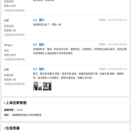
商務旅客
標準大床房
入住於2025年08月
2.5
還行
評價於：2025年05月21日
訪客
房間隔音太差了，環境一般
家庭旅遊
輕居雙人間
入住於2025年05月
5.0
極好
評價於：2025年05月19日
Yanguo
房間很乾凈，整潔，附近吃的也多，實施齊全，交通便利，非常適合出來玩居住，最為主要
其他
的是價格在上海這個地方非常有性價比
普通大床房
入住於2025年05月
5.0
極好
評價於：2025年03月12日
訪客
衞生：衞生乾淨整潔 環境：環境不錯 設施：周邊設施配套方便，吃飯方便 服務：服務周
商務旅客
到，每天都有人打掃衞生，更換洗漱用品，有獨立洗手間。
輕居雙人間
入住於2025年03月
上海佳夢賓館
開業時間：
2022
地址：
顓橋鎮繁安路229號2樓東區
住宿周邊