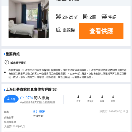
20-25㎡
2層
空調
查看供應
電視機
重要資訊
城市重要資訊
為貫徹落實《上海市生活垃圾管理條例》相關規定，推進生活垃圾源頭減量，上海市文化和旅遊局特制定《關於本
市旅遊住宿業不主動提供客房一次性日用品的實施意見》，2019年7月1日起，上海市旅遊住宿業將不再主動提供牙
刷、梳子、浴擦、剃鬚刀、指甲銼、鞋擦這些一次性日用品。若需要可諮詢酒店。
上海佳夢賓館的真實住客評論(36)
4
4
4
4
97%
的人推薦
4
/5分
位置
清潔度
服務
設施
永安旅遊評價由真實酒店住客提供的評價。
5.0
極好
評價於：2026年05月18日
訪客
乾淨整潔！
商務旅客
輕居大床房
入住於2026年05月