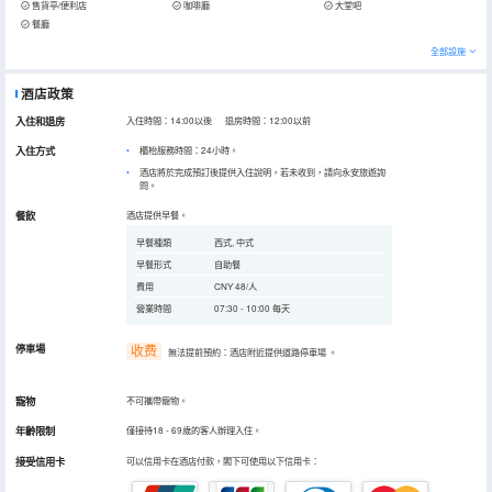
售貨亭/便利店
咖啡廳
大堂吧
餐廳
全部設施
酒店政策
入住和退房
入住時間：14:00以後 退房時間：12:00以前
入住方式
櫃枱服務時間：24小時。
酒店將於完成預訂後提供入住說明，若未收到，請向永安旅遊詢
問。
餐飲
酒店提供早餐。
早餐種類
西式, 中式
早餐形式
自助餐
費用
CNY 48/人
營業時間
07:30 - 10:00 每天
停車場
收费
無法提前預約：酒店附近提供道路停車場
。
寵物
不可攜帶寵物。
年齡限制
僅接待18 - 69歲的客人辦理入住。
接受信用卡
可以信用卡在酒店付款，閣下可使用以下信用卡：