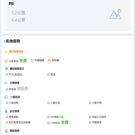
景點
5.2公里
6.4公里
設施服務
熱門服務設施
免費
叫醒服務
咖啡廳
行李寄存
櫃枱服務語言
中文(普通話)
英語
交通服務
附加费
停車場
小童設施
小童拖鞋
小童玩具
小童牙刷
前台服務
禮賓服務
VIP通道入住
快速入住退房
免費
前台貴重物品保險櫃
叫醒服務
行李寄存
餐飲服務