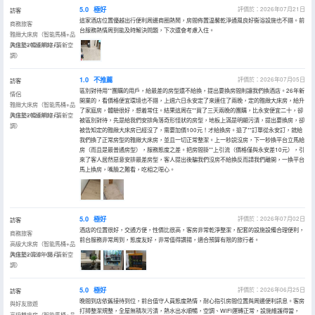
5.0
極好
評價於：2026年07月21日
訪客
這家酒店位置優越出行便利周邊商圈熱鬧，房間佈置温馨乾淨通風良好衞浴設施也不錯。前
商務旅客
台服務熱情周到能及時解決問題，下次還會考慮入住。
雅緻大床房（智能馬桶+品
牌床墊+暢速網絡+清新空
入住於2026年07月
調）
1.0
不推薦
評價於：2026年07月05日
訪客
區別對待用**團購的用戶，給最差的房型還不給換，提出要換房間則讓我們換酒店。26年新
情侶
開業的，看價格便宜環境也不錯，上週六日永安定了來連住了兩晚，定的雅緻大床房，給升
雅緻大床房（智能馬桶+品
了家庭房，體驗很好，想着常住。結果這周在**買了三天兩晚的團購，比永安便宜二十，卻
牌床墊+暢速網絡+清新空
入住於2026年07月
被區別對待，先是給我們安排角落奇形怪狀的房型，地板上滿是明顯污漬，提出要換房，卻
調）
被告知定的雅緻大床房已經沒了，需要加價100元！才給換房。退了**訂單從永安訂，就給
我們換了正常房型的雅緻大床房，並且一切正常整潔。上一秒説沒房，下一秒換平台立馬給
房（而且是最普通房型），服務態度之差。把房間掛**上引流（價格僅與永安差10元），引
來了客人居然惡意安排最差房型，客人提出後騙我們沒房不給換反而請我們離開，一換平台
馬上換房，嘴臉之難看，吃相之噁心。
5.0
極好
評價於：2026年07月02日
訪客
酒店的位置很好，交通方便，性價比很高，客房非常乾淨整潔，配套的設施設備合理便利，
商務旅客
前台服務非常周到，態度友好，非常值得讚揚，適合預算有限的旅行者。
高級大床房（智能馬桶+品
牌床墊+清涼一夏+清新空
入住於2026年06月
調）
5.0
極好
評價於：2026年06月25日
訪客
晚間到店依舊接待到位，前台值守人員態度熱情，耐心指引房間位置與周邊便利訊息。客房
與好友旅遊
打掃整潔規整，全屋無積灰污漬，熱水出水順暢，空調、WiFi運轉正常，設施維護得當，
高級雙床房（智能馬桶+品