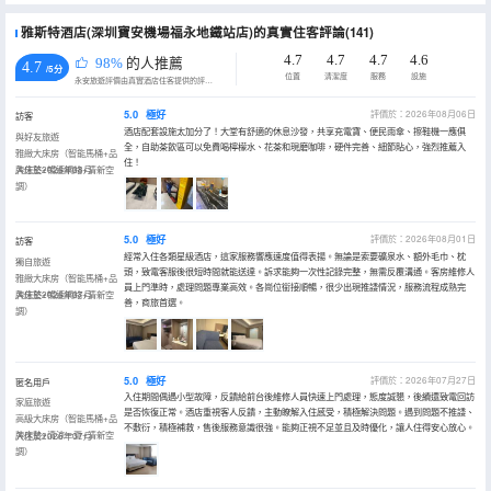
雅斯特酒店(深圳寶安機場福永地鐵站店)的真實住客評論(141)
4.7
4.7
4.7
4.6
98%
的人推薦
4.7
/5分
位置
清潔度
服務
設施
永安旅遊評價由真實酒店住客提供的評價。
5.0
極好
評價於：2026年08月06日
訪客
酒店配套設施太加分了！大堂有舒適的休息沙發，共享充電寶、便民雨傘、擦鞋機一應俱
與好友旅遊
全，自助茶飲區可以免費喝檸檬水、花茶和現磨咖啡，硬件完善、細節貼心，強烈推薦入
雅緻大床房（智能馬桶+品
住！
牌床墊+暢速網絡+清新空
入住於2026年08月
調）
5.0
極好
評價於：2026年08月01日
訪客
經常入住各類星級酒店，這家服務響應速度值得表揚。無論是索要礦泉水、額外毛巾、枕
獨自旅遊
頭，致電客服後很短時間就能送達。訴求能夠一次性記錄完整，無需反覆溝通。客房維修人
雅緻大床房（智能馬桶+品
員上門準時，處理問題專業高效。各崗位銜接順暢，很少出現推諉情況，服務流程成熟完
牌床墊+暢速網絡+清新空
入住於2026年07月
善，商旅首選。
調）
5.0
極好
評價於：2026年07月27日
匿名用戶
入住期間偶遇小型故障，反饋給前台後維修人員快速上門處理，態度誠懇，後續還致電回訪
家庭旅遊
是否恢復正常。酒店重視客人反饋，主動瞭解入住感受，積極解決問題。遇到問題不推諉、
高級大床房（智能馬桶+品
不敷衍，積極補救，售後服務意識很強。能夠正視不足並且及時優化，讓人住得安心放心。
牌床墊+清涼一夏+清新空
入住於2026年07月
調）