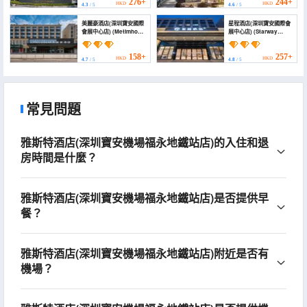
Convention and
276+
244+
HKD
HKD
4.3
/ 5
4.6
/ 5
Exhibition Center,
Bao'an Airport))
美麗豪酒店(深圳寶安國際
星程酒店(深圳寶安國際會
會展中心店) (Metimhod
展中心店) (Starway
Hotel (Shenzhen
Hotel (Shenzhen
Bao'an International
Bao'an International
Convention ))
Convention and
158+
257+
HKD
HKD
4.7
/ 5
4.8
/ 5
Exhibition Center))
常見問題
雅斯特酒店(深圳寶安機場福永地鐵站店)的入住和退
房時間是什麼？
雅斯特酒店(深圳寶安機場福永地鐵站店)是否提供早
餐？
雅斯特酒店(深圳寶安機場福永地鐵站店)附近是否有
機場？