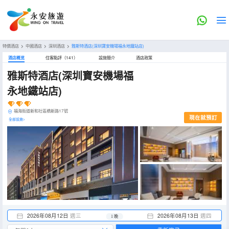
特價酒店
>
中國酒店
>
深圳酒店
>
雅斯特酒店(深圳寶安機場福永地鐵站店)
酒店概览
住客點評（141）
設施簡介
酒店政策
雅斯特酒店(深圳寶安機場福
永地鐵站店)
福海街道新和社區橋新路17號
現在就預訂
全部設施>
2026年08月12日
週三
2026年08月13日
週四
1 晚