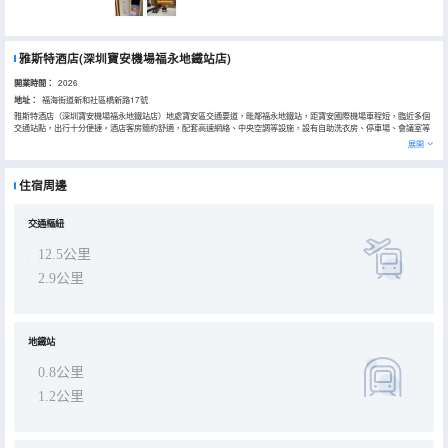
雅斯特酒店(深圳寶安機場福永地鐵站店)
開業時間：
2026
地址：
福海街道新和社區橋新路17號
雅斯特酒店（深圳寶安機場福永地鐵站店）地處寶安區交通要道，毗鄰福永地鐵站，距寶安國際機場車程短，臨近多個
交通站點，出行十分便捷。酒店客房簡約舒適，配套高速網絡、中央空調等設施，設有自助洗衣房、停車場、會議室等
公共區域。酒店提供 24 小時前台、行李寄存、智能送物等貼心服務，性價比出眾，是機場中轉、商務出行及短途旅居
展開
的理想之選。
住宿周邊
交通樞紐
12.5公里
2.9公里
地鐵站
0.8公里
1.2公里