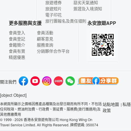
旅遊禮券
惡劣天氣通知
旅遊短片
簽證及入境須知
電子印花
旅行團報名及責任細則
更多服務與支援
永安旅遊APP
會員登入
會員活動
會員登記
顧客意見
會籍簡介
服務查詢
會員有賞
分銷夥伴合作平台
精選優惠
關注我們
[object Object]
本網頁所顯示之價格因應產品種類及出發日期而有所不同，不包括
站點地圖
私隱
|
任何稅項、燃油附加費、行政費、簽証費、服務費(旅行團適用)及
政策
其他應繳費用
© 1999 - 2026 香港永安旅遊有限公司 Hong Kong Wing On
Travel Service Limited. All Rights Reserved. 牌照號碼: 350074