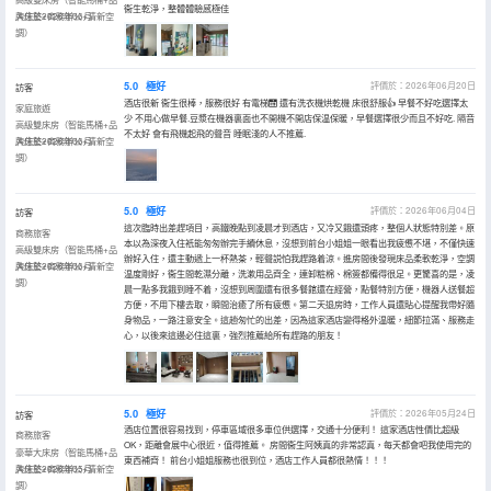
衞生乾淨，整體體驗感極佳
牌床墊+商務辦公+清新空
入住於2026年06月
調）
5.0
極好
評價於：2026年06月20日
訪客
酒店很新 衞生很棒，服務很好 有電梯🛗 還有洗衣機烘乾機 床很舒服👍 早餐不好吃選擇太
家庭旅遊
少 不用心做早餐.豆漿在機器裏面也不開機不開店保温保暖，早餐選擇很少而且不好吃. 隔音
高級雙床房（智能馬桶+品
不太好 會有飛機起飛的聲音 睡眠淺的人不推薦.
牌床墊+商務辦公+清新空
入住於2026年06月
調）
5.0
極好
評價於：2026年06月04日
訪客
這次臨時出差趕項目，高鐵晚點到凌晨才到酒店，又冷又餓還頭疼，整個人狀態特別差。原
商務旅客
本以為深夜入住衹能匆匆辦完手續休息，沒想到前台小姐姐一眼看出我疲憊不堪，不僅快速
高級雙床房（智能馬桶+品
辦好入住，還主動遞上一杯熱茶，輕聲説怕我趕路着涼。進房間後發現床品柔軟乾淨，空調
牌床墊+商務辦公+清新空
入住於2026年06月
温度剛好，衞生間乾濕分離，洗漱用品齊全，連卸粧棉、棉簽都備得很足。更驚喜的是，凌
調）
晨一點多我餓到睡不着，沒想到周圍還有很多餐館還在經營，點餐特別方便，機器人送餐超
方便，不用下樓去取，瞬間治癒了所有疲憊。第二天退房時，工作人員還貼心提醒我帶好隨
身物品，一路注意安全。這趟匆忙的出差，因為這家酒店變得格外温暖，細節拉滿、服務走
心，以後來這邊必住這裏，強烈推薦給所有趕路的朋友！
5.0
極好
評價於：2026年05月24日
訪客
酒店位置很容易找到，停車區域很多車位供選擇，交通十分便利！ 這家酒店性價比超級
商務旅客
OK，距離會展中心很近，值得推薦。 房間衞生阿姨真的非常認真，每天都會吧我使用完的
豪華大床房（智能馬桶+品
東西補齊！ 前台小姐姐服務也很到位，酒店工作人員都很熱情！！！
牌床墊+商務辦公+清新空
入住於2026年05月
調）