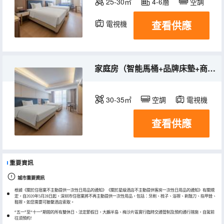
25-30㎡
4-6層
空調
查看供應
電視機
家庭房（智能馬桶+品牌床墊+商務辦公區+清新空調）
30-35㎡
空調
電視機
查看供應
重要資訊
城市重要資訊
根據《關於住宿業不主動提供一次性日用品的通知》《關於星級酒店不主動提供客房一次性日用品的通知》有關規
定，自2020年5月28日起，深圳市住宿業將不再主動提供一次性用品，包括：牙刷、梳子、浴擦、剃鬚刀、指甲銼、
鞋擦。如您需要可聯繫酒店索取。
“五一”至“十一”期間的所有雙休日、法定節假日，大鵬半島、梅沙片區實行臨時交通管制及預約通行措施，自駕前
往須預約!