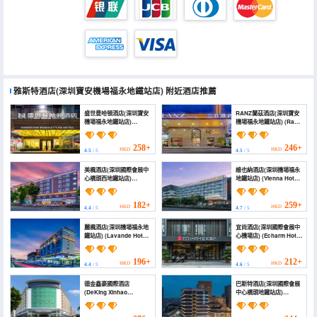
雅斯特酒店(深圳寶安機場福永地鐵站店)
附近酒店推薦
盛世曼哈頓酒店(深圳寶安
RANZ蘭茲酒店(深圳寶安
機場福永地鐵站店)
機場福永地鐵站店) (Ranz
(Shengshi Manhattan
Hotel Shenzhen Airport
Hotel)
Fuyong Metro Station)
258+
246+
HKD
HKD
4.5
/ 5
4.5
/ 5
美楓酒店(深圳國際會展中
維也納酒店(深圳機場福永
心橋頭西地鐵站店)
地鐵站店) (Vienna Hotel
(Meifeng Hotel
(Shenzhen Fuyong
(Shenzhen International
Metro Station))
Convention and
182+
259+
HKD
HKD
4.4
/ 5
4.7
/ 5
Exhibition Center
Qiaotou West Subway
麗楓酒店(深圳機場福永地
宜尚酒店(深圳國際會展中
Station))
鐵站店) (Lavande Hotel
心機場店) (Echarm Hotel
(Shenzhen Airport
(Shenzhen International
Fuyong Metro Station))
Convention and
Exhibition Center,
196+
212+
HKD
HKD
4.4
/ 5
4.6
/ 5
Airport))
德金鑫豪國際酒店
巴斯特酒店(深圳國際會展
(DeKing Xinhao
中心橋頭地鐵站店)
International Hotel)
(Beste Hotel (Shenzhen
International