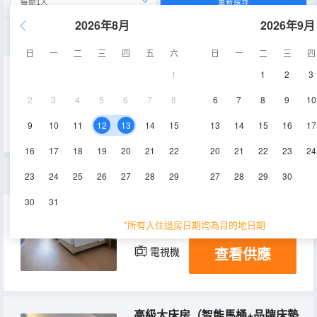
重新搜尋
2026年8月
2026年9月
雅緻大床房（智能馬桶+品牌床墊+暢速網絡+清新空調）
日
一
二
三
四
五
六
日
一
二
三
四
1
1
2
3
25-30㎡
4-6層
空調
2
3
4
5
6
7
8
6
7
8
9
10
查看供應
電視機
9
10
11
12
13
14
15
13
14
15
16
17
16
17
18
19
20
21
22
20
21
22
23
24
豪華雙床房（智能馬桶+品牌床墊+商務辦公+清新空調）
23
24
25
26
27
28
29
27
28
29
30
30
31
30-35㎡
4-6層
空調
*所有入住退房日期均為目的地日期
查看供應
電視機
高級大床房（智能馬桶+品牌床墊+清涼一夏+清新空調）