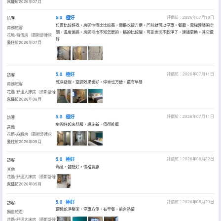
床墊）
入住於2026年07月
5.0
極好
評價於：2026年07月18日
訪客
位置比較好找，房間性價比比較高，周邊吃飯方便。門前就可以停車。餐廳、電梯建議開空
商務旅客
調，温度偏高。房間毛巾不知怎麼的，搞的比較臟，可能也洗不乾淨了，建議更換。其它還
花塢-特價房（慕斯舒睡床
好
墊）
入住於2026年07月
5.0
極好
評價於：2026年07月11日
訪客
乾淨舒服，空調效果也好，停車也方便，還有早餐
商務旅客
花遇-舒適大床房（慕斯舒睡
床墊）
入住於2026年06月
5.0
極好
評價於：2026年07月11日
訪客
房間住起來舒服，設施新，值得推薦
其他
花遇-麻將房（慕斯舒睡床
墊）
入住於2026年05月
5.0
極好
評價於：2026年06月22日
訪客
滿意，體驗好，價格實惠
其他
花遇-舒適大床房（慕斯舒睡
床墊）
入住於2026年05月
5.0
極好
評價於：2026年06月20日
訪客
環境乾淨整潔，停車方便，有早餐，前台熱情
獨自旅遊
花遇-舒適大床房（慕斯舒睡