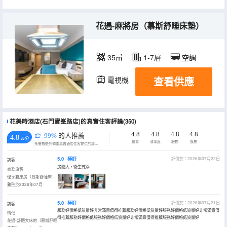
花遇-麻將房（慕斯舒睡床墊）
35㎡
1-7層
空調
查看供應
電視機
花美時酒店(石門寶峯路店)的真實住客評論(350)
4.8
4.8
4.8
4.8
99%
的人推薦
4.8
/5分
位置
清潔度
服務
設施
永安旅遊評價由真實酒店住客提供的評價。
5.0
極好
評價於：2026年07月22日
訪客
房間大，衞生乾淨
商務旅客
優享雙床房（慕斯舒睡床
墊）
入住於2026年07月
5.0
極好
評價於：2026年07月21日
訪客
服務好價格低質量好非常滿意值得推薦服務好價格低質量好服務好價格低質量好非常滿意值
情侶
得推薦服務好價格低服務好價格低質量好非常滿意值得推薦服務好價格低質量好
花遇-舒適大床房（慕斯舒睡