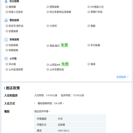
前台服務
儲物櫃
禮賓服務
VIP通道入住
快速入住退房
前台貴重物品保險櫃
專職行李員
餐飲服務
售貨亭/便利店
大堂吧
餐廳
送餐服務
商務服務
免費
快遞服務
多功能廳
傳真/複印
商務服務
公共區
免費
淨水機
電梯
公用區wifi
公共區域禁煙
公共音響系統
全部設施
酒店政策
入住和退房
入住時間：14:00以後 退房時間：12:00以前
入住方式
櫃枱服務時間：24小時。
餐飲
酒店提供早餐。
早餐種類
中式
早餐形式
自助餐
費用
CNY 28/人