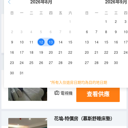
2026年8月
2026年9月
花遇-豪華大床房（慕斯舒睡床墊）
日
一
二
三
四
五
六
日
一
二
三
四
1
1
2
3
35㎡
2-6層
空調
2
3
4
5
6
7
8
6
7
8
9
10
查看供應
電視機
9
10
11
12
13
14
15
13
14
15
16
17
16
17
18
19
20
21
22
20
21
22
23
24
優享雙床房（慕斯舒睡床墊）
23
24
25
26
27
28
29
27
28
29
30
30
31
23-25㎡
5層
空調
*所有入住退房日期均為目的地日期
查看供應
電視機
花塢-特價房（慕斯舒睡床墊）