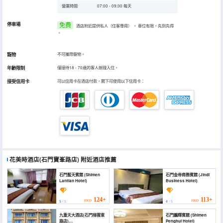
營業時間
07:00 - 09:30 每天
停車場
免费
酒店附近提供私人（住客專用）
。
車位有限，先到先得
。
寵物
不可攜帶寵物。
年齡限制
僅接待18 - 70歲的客人辦理入住。
接受信用卡
可以信用卡在酒店付款，閣下可使用以下信用卡：
花美時酒店(石門寶峯路店)
附近酒店推薦
石門藍天賓館 (Shimen
石門金帝商務賓館 (Jindi
Lantian Hotel)
Business Hotel)
124+
113+
HKD
HKD
5
/ 5
4
/ 5
九重天大酒店(石門梯雲東
石門鵬輝賓館 (Shimen
路店)
Penghui Hotel)