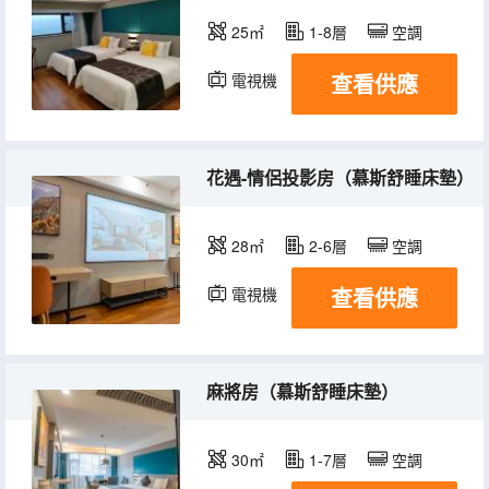
25㎡
1-8層
空調
查看供應
電視機
花遇-情侶投影房（慕斯舒睡床墊）
28㎡
2-6層
空調
查看供應
電視機
麻將房（慕斯舒睡床墊）
30㎡
1-7層
空調