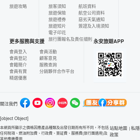
旅遊攻略
旅客須知
航班資料
旅遊保險
航空公司資料
旅遊禮券
惡劣天氣通知
旅遊短片
簽證及入境須知
電子印花
旅行團報名及責任細則
更多服務與支援
永安旅遊APP
會員登入
會員活動
會員登記
顧客意見
會籍簡介
服務查詢
會員有賞
分銷夥伴合作平台
精選優惠
關注我們
[object Object]
本網頁所顯示之價格因應產品種類及出發日期而有所不同，不包括
站點地圖
私隱
|
任何稅項、燃油附加費、行政費、簽証費、服務費(旅行團適用)及
政策
其他應繳費用