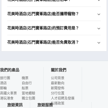
花美時酒店(石門寶峯路店)能否攜帶寵物？
花美時酒店(石門寶峯路店)的預訂費用是？
花美時酒店(石門寶峯路店)能否免費取消？
我們的產品
關於我們
旅行團
機票
公司背景
酒店
自由行
最新動向
郵輪
船票
新聞發佈
高鐵火車票
當地體驗
分行位置
港玩港食
獨立包團
人才招聘及發展
私隱政策
旅遊資訊
旅遊服務