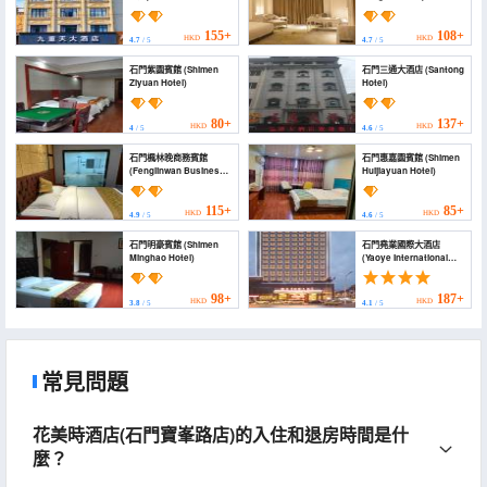
(jiuchongtian.hotel)
155+
108+
HKD
HKD
4.7
/ 5
4.7
/ 5
石門紫園賓館 (Shimen
石門三通大酒店 (Santong
Ziyuan Hotel)
Hotel)
80+
137+
HKD
HKD
4
/ 5
4.6
/ 5
石門楓林晚商務賓館
石門惠嘉園賓館 (Shimen
(Fenglinwan Business
Huijiayuan Hotel)
Hotel)
115+
85+
HKD
HKD
4.9
/ 5
4.6
/ 5
石門明豪賓館 (Shimen
石門堯業國際大酒店
Minghao Hotel)
(Yaoye International
Hotel)
98+
187+
HKD
HKD
3.8
/ 5
4.1
/ 5
常見問題
花美時酒店(石門寶峯路店)的入住和退房時間是什
麼？