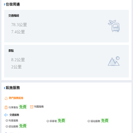
您營造一個舒適、安心的環境。 【交通便利】距公交站台站步行約1分鐘。地理位置優，是商務出差旅遊停靠的優佳選
住宿周邊
擇。 門店位於石門梯雲東路181號。 【吃喝玩樂】本店位於堯業廣場商圈。周邊餐飲、娛樂配套齊全，可以滿足您的一
切需求! 本店真誠歡迎您的光臨，期待給您一段難忘的入住回憶!
交通樞紐
78.3公里
7.4公里
景點
8.2公里
2公里
設施服務
熱門服務設施
免費
叫醒服務
行李寄存
交通服務
免費
免費
叫車服務
停車場
接站服務
免費
送站服務