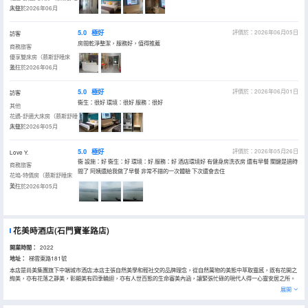
床墊）
入住於2026年06月
5.0
極好
評價於：2026年06月05日
訪客
房間乾淨整潔，服務好，值得推薦
商務旅客
優享雙床房（慕斯舒睡床
墊）
入住於2026年06月
5.0
極好
評價於：2026年06月01日
訪客
衞生：很好 環境：很好 服務：很好
其他
花遇-舒適大床房（慕斯舒睡
床墊）
入住於2026年05月
5.0
極好
評價於：2026年05月26日
Love Y.
衞 設施：好 衞生：好 環境：好 服務：好 酒店環境好 有健身房洗衣房 還有早餐 關鍵是過時
商務旅客
間了 阿姨還給我做了早餐 非常不錯的一次體驗 下次還會去住
花塢-特價房（慕斯舒睡床
墊）
入住於2026年05月
花美時酒店(石門寶峯路店)
開業時間：
2022
地址：
梯雲東路181號
本店是尚美集團旗下中端城市酒店;本店主張自然美學和輕社交的品牌理念，從自然萬物的美態中萃取靈感，既有花開之
絢美，亦有花落之靜美，彰顯美有四季輪迴，亦有人世百態的生命審美內涵，讓緊張忙碌的現代人得一心靈安居之所。
本店位於湖南常德石門縣梯雲東路181號，酒店風格簡約奢華秉承優質服務的經營理念。 【設備齊全】本店擁有各類客
展開
房，數碼影視房，舒適雙床房，豪華大床房，麻將房等，房內均配備了慕思床墊、空調、液晶數字電視、特質香氛洗護
用品、無線高速WIFI暢遊，為中途停靠的客人洗去塵埃，補充能量，恢復自然、自在的狀態，提供停車場等服務設施為