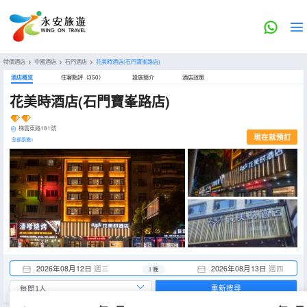
特價酒店
>
中國酒店
>
石門酒店
>
花美時酒店(石門寶峯路店)
酒店概览
住客點評（350）
設施簡介
酒店政策
花美時酒店(石門寶峯路店)
梯雲東路181號
現在就預訂
全部設施>
2026年08月12日
週三
2026年08月13日
週四
1 晚
重新搜尋