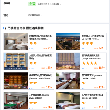
停車場
免费
酒店附近提供公共停車場
。
寵物
不可攜帶寵物。
石門棲間堂民宿
附近酒店推薦
凱麗酒店(石門堯業城市廣
莫林酒店(石門商業步行街
場店) (Kelly Hotel
店) (Molim Hotel
(Shimen Yaoye Urban
(Shimen Commercial
Plaza Branch))
Pedestrian Street
Branch))
94+
226+
HKD
HKD
4.8
/ 5
4.9
/ 5
九重天大酒店(石門梯雲東
石門堯業國際大酒店
路店)
(Yaoye International
(jiuchongtian.hotel)
Hotel)
155+
187+
HKD
HKD
4.7
/ 5
4.1
/ 5
花美時酒店(石門寶峯路店)
石門藍天賓館 (Shimen
(Feronia Hotel (Shimen
Lantian Hotel)
Baofeng Road))
143+
124+
HKD
HKD
4.8
/ 5
5
/ 5
石門紫園賓館 (Shimen
石門金帝商務賓館 (Jindi
Ziyuan Hotel)
Business Hotel)
80+
113+
HKD
HKD
4
/ 5
4
/ 5