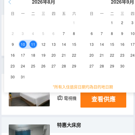
2026年8月
2026年9月
棲靜城景雙床房
日
一
二
三
四
五
六
日
一
二
三
四
1
1
2
3
25-30㎡
2-4層
空調
2
3
4
5
6
7
8
6
7
8
9
10
查看供應
電視機
9
10
11
12
13
14
15
13
14
15
16
17
16
17
18
19
20
21
22
20
21
22
23
24
棲雅温馨大床房
23
24
25
26
27
28
29
27
28
29
30
30
31
20-30㎡
2-4層
空調
*所有入住退房日期均為目的地日期
查看供應
電視機
特惠大床房