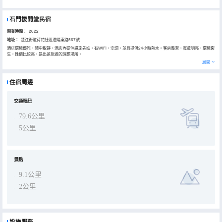
石門棲間堂民宿
開業時間：
2022
地址：
楚江街道荷花社區澧陽東路567號
酒店環境優雅，鬧中取靜，酒店內硬件設施先進，有WiFi，空調，並且提供24小時熱水。客房整潔，寬敞明亮，環境衞
生，性價比較高，是出差旅遊的理想場所。
展開
住宿周邊
交通樞紐
79.6公里
5公里
景點
9.1公里
2公里
設施服務