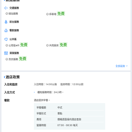
交通服務
免費
接站服務
停車場
前台服務
餐飲服務
公共區
免費
免費
公用區wifi
共用廚房
清潔服務
免費
洗衣服務
全部設施
酒店政策
入住和退房
入住時間：14:00以後 退房時間：12:00以前
入住方式
櫃枱服務時間：24小時。
餐飲
酒店提供早餐。
早餐種類
中式
早餐形式
單點
費用
價格請直接向酒店查詢
營業時間
07:00 - 08:30 每天