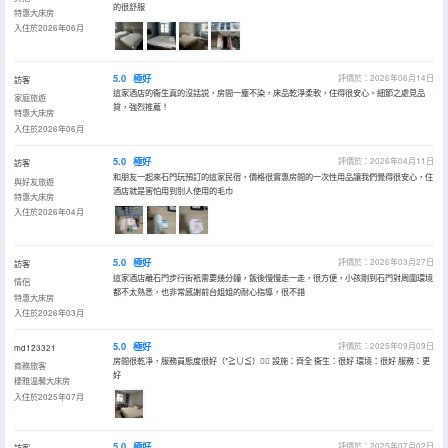
的很舒服
特惠大床房
入住於2026年06月
5.0
極好
評價於：2026年06月14日
訪客
這家酒店的衞生真的沒話説，房間一塵不染，床品乾淨柔軟，住得很安心。細節之處見品
家庭旅遊
質，強烈推薦！
特惠大床房
入住於2026年06月
5.0
極好
評價於：2026年04月11日
訪客
和朋友一起來石門玩預訂的這家民宿，價格很實惠房間的一次性用品讓我們覺得很安心，住
與好友旅遊
酒店就是害怕用到別人使用的毛巾
特惠大床房
入住於2026年04月
5.0
極好
評價於：2026年03月27日
訪客
這家酒店離石門步行街衹需要幾分鐘，飯後慢慢走一走，很方便，小孩剛到石門對周圍環境
情侶
都不太熟悉，也非常感謝前台姐姐的耐心指導，很不錯
特惠大床房
入住於2026年03月
5.0
極好
評價於：2025年09月09日
md123321
房間很乾凈，服務員態度很好（*≧∪≦）👍🏻 設施：齊全 衞生：很好 環境：很好 服務：更
商務旅客
好
棲雅温馨大床房
入住於2025年07月
5.0
極好
評價於：2025年07月02日
訪客