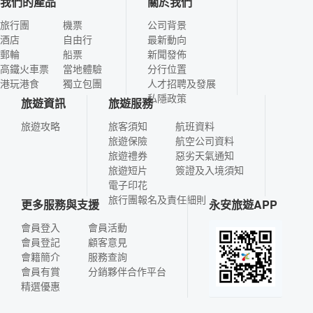
我們的產品
關於我們
旅行團
機票
公司背景
酒店
自由行
最新動向
郵輪
船票
新聞發佈
高鐵火車票
當地體驗
分行位置
港玩港食
獨立包團
人才招聘及發展
私隱政策
旅遊資訊
旅遊服務
旅遊攻略
旅客須知
航班資料
旅遊保險
航空公司資料
旅遊禮券
惡劣天氣通知
旅遊短片
簽證及入境須知
電子印花
旅行團報名及責任細則
更多服務與支援
永安旅遊APP
會員登入
會員活動
會員登記
顧客意見
會籍簡介
服務查詢
會員有賞
分銷夥伴合作平台
精選優惠