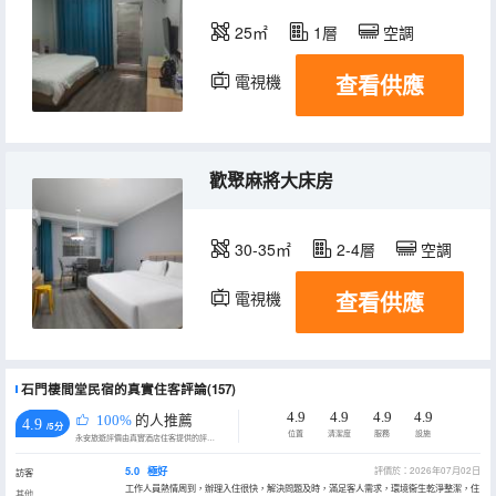
25㎡
1層
空調
查看供應
電視機
歡聚麻將大床房
30-35㎡
2-4層
空調
查看供應
電視機
石門棲間堂民宿的真實住客評論(157)
4.9
4.9
4.9
4.9
100%
的人推薦
4.9
/5分
位置
清潔度
服務
設施
永安旅遊評價由真實酒店住客提供的評價。
5.0
極好
評價於：2026年07月02日
訪客
工作人員熱情周到，辦理入住很快，解決問題及時，滿足客人需求，環境衞生乾淨整潔，住
其他