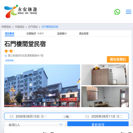
特價酒店
>
中國酒店
>
石門酒店
>
石門棲間堂民宿
酒店概览
住客點評（157）
設施簡介
酒店政策
石門棲間堂民宿
楚江街道荷花社區澧陽東路567號
現在就預訂
全部設施>
2026年08月10日
週一
2026年08月11日
週二
1 晚
重新搜尋