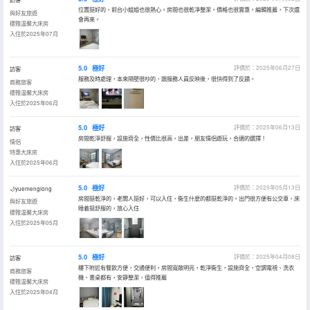
位置挺好的，前台小姐姐也很熱心。房間也很乾凈整潔。價格也很實惠。編輯推薦，下次還
與好友旅遊
會再來。
棲雅温馨大床房
入住於2025年07月
5.0
極好
評價於：2025年06月27日
訪客
服務及時處理，本來隔壁很吵的，跟服務人員反映後，很快得到了反饋。
商務旅客
棲雅温馨大床房
入住於2025年06月
5.0
極好
評價於：2025年06月13日
訪客
房間乾淨舒服，設施齊全，性價比很高，出差，朋友情侶遊玩，合適的選擇！
情侶
特惠大床房
入住於2025年06月
5.0
極好
評價於：2025年05月13日
🌙yuemenglong
房間挺乾淨的，老闆人挺好，可以入住，衞生什麼的都挺乾淨的。出門很方便有公交車，床
與好友旅遊
睡着挺舒服的，放心入住
棲雅温馨大床房
入住於2025年05月
5.0
極好
評價於：2025年04月08日
訪客
樓下附近有餐飲方便，交通便利。房間寬敞明亮，乾淨衞生，設施齊全，空調電視、洗衣
商務旅客
機、書桌都有，安靜整潔，值得推薦
棲雅温馨大床房
入住於2025年04月