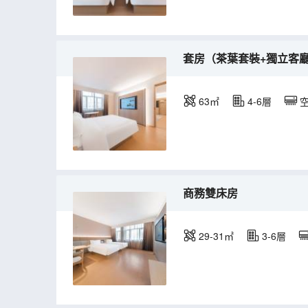
套房（茶葉套裝+獨立客
63㎡
4-6層
商務雙床房
29-31㎡
3-6層