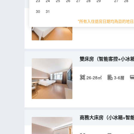
大床房（智能客控+小冰
23
24
25
26
27
28
29
27
28
30
31
24-25㎡
3-6層
*所有入住退房日期均為目的地日
雙床房（智能客控+小冰
26-28㎡
3-6層
商務大床房（小冰箱+智