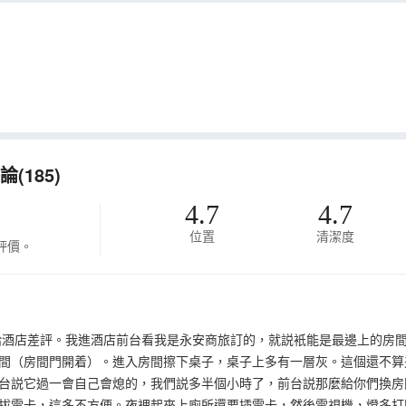
(185)
4.7
4.7
位置
清潔度
評價。
給酒店差評。我進酒店前台看我是永安商旅訂的，就説衹能是最邊上的房
間（房間門開着）。進入房間擦下桌子，桌子上多有一層灰。這個還不算
台説它過一會自己會熄的，我們説多半個小時了，前台説那麼給你們換房
拔電卡，這多不方便。夜裡起來上廁所還要插電卡，然後電視機，燈多打