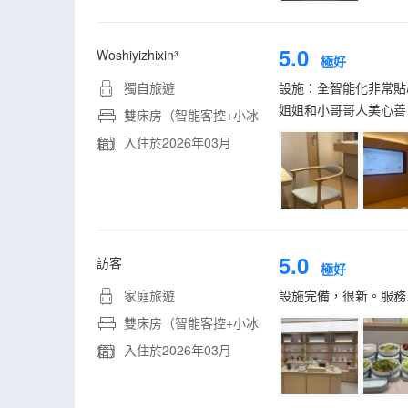
5.0
Woshiyizhixin³
極好
獨自旅遊
設施：全智能化非常貼
姐姐和小哥哥人美心善
雙床房（智能客控+小冰
入住於2026年03月
箱）
5.0
訪客
極好
家庭旅遊
設施完備，很新。服務
雙床房（智能客控+小冰
入住於2026年03月
箱）