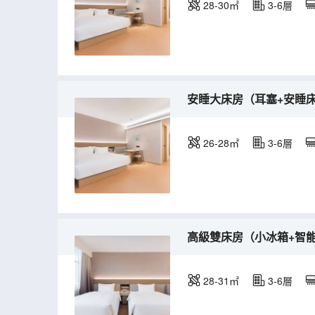
28-30㎡
3-6層
安睡大床房（耳塞+安睡
26-28㎡
3-6層
高級雙床房（小冰箱+智
28-31㎡
3-6層