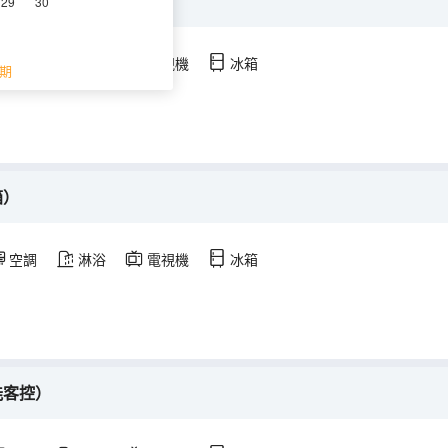
箱）
29
30
空調
淋浴
電視機
冰箱
期
箱）
空調
淋浴
電視機
冰箱
能客控）