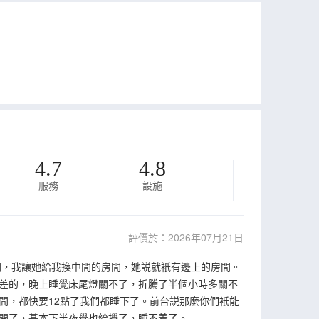
4.7
4.8
服務
設施
評價於：2026年07月21日
間，我讓她給我換中間的房間，她説就衹有邊上的房間。
差的，晚上睡覺床尾燈關不了，折騰了半個小時多關不
間，都快要12點了我們都睡下了。前台説那麼你們衹能
開了，基本下半夜覺也給攪了，睡不着了。