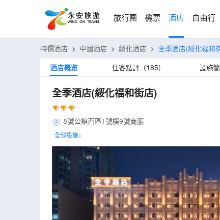
旅行團
機票
酒店
自由行
特價酒店
>
中國酒店
>
綏化酒店
>
全季酒店(綏化福和街
酒店概览
住客點評（185）
設施簡
全季酒店(綏化福和街店)
8號公館西區1號樓9號商服
全部設施>