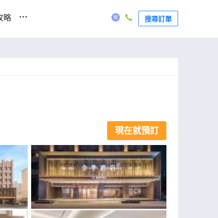
...
攻略
搜尋訂單
現在就預訂