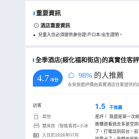
重要資訊
酒店重要資訊
兒童入住必須提供身份證/戶口本/出生證明。
全季酒店(綏化福和街店)的真實住客評論
98%
的人推薦
4.7
/5分
永安旅遊評價由真實酒店住客提供的
1.5
訪客
不推薦
其他
差評！ 我還是第一次
進樓道看過去多是空房
雙床房（智能客控+小冰
了，打電話到前台，前
入住於2026年07月
箱）
拔電卡了。我們也衹能