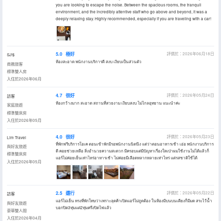
you are looking to escape the noise. Between the spacious rooms, the tranquil
environment, and the incredibly attentive staff who go above and beyond, it was a
deeply relaxing stay. Highly recommended, especially if you are traveling with a car!
5.0
極好
評價於：2026年06月18日
SJ!$
ห้องสะอาด พนักงานบริการดี สงบ เงียบเป็นส่วนตัว
商務旅客
標準雙人房
入住於2026年06月
4.7
很好
評價於：2026年05月24日
訪客
ห้องกว้างมาก สะอาด สถานที่สวยงาม เงียบสงบ ไม่ไกลอุทยาน แนะนำค่ะ
家庭旅遊
標準雙床房
入住於2026年05月
4.0
很好
評價於：2026年05月23日
Lim Travel
ที่พักฟรีบริการโอเค ตอนเข้าพักมีรอพนักงานนิดนึง แต่ว่าตอนอาหารเช้า เอ่อ พนักงานบริการ
與好友旅遊
ดี คอยช่วยเหลือ สิ่งอำนวยความสะดวก มีครอบแต่มีปัญหาเรื่องใดเป่าผมใช้งานไม่ได้แล้วก็
標準雙床房
แอร์ไม่ค่อยเย็นเท่าไหร่อาหารเช้า ไม่ค่อยมีเลือดหลากหลายเท่าไหร่ แต่รสชาติใช้ได้
入住於2026年05月
2.5
還行
評價於：2026年05月22日
訪客
แอร์ไม่เย็น ทรงที่พักโทษว่าเพราะลุดค้าเปิดแอร์ไม่ถูดต้อง ในห้องมีบนบนเตียงก็มีมด สระไว้น้ำ
與好友旅遊
บอกปิด3ทุ่มแต่2ทุ่มครึ่งปิดไฟแล้ว
豪華雙人間
入住於2026年04月