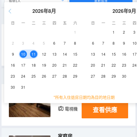
重新搜尋
2026年8月
2026年9月
標準雙人房
日
一
二
三
四
五
六
日
一
二
三
四
1
1
2
3
30㎡
空調
淋浴
2
3
4
5
6
7
8
6
7
8
9
10
查看供應
電視機
9
10
11
12
13
14
15
13
14
15
16
17
16
17
18
19
20
21
22
20
21
22
23
24
豪華雙床房
23
24
25
26
27
28
29
27
28
29
30
30
31
32㎡
空調
淋浴
*所有入住退房日期均為目的地日期
查看供應
電視機
家庭房