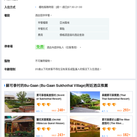
入住方式
櫃枱服務時間：[週一-週日]07:30-21:00
餐飲
酒店提供早餐。
早餐種類
亞洲風味
早餐形式
單點
費用
價格請直接向酒店查詢
停車場
免费
酒店內提供私人（住客專用）
。
寵物
不可攜帶寵物。
年齡限制
20歲以下的房客不得在沒有家長或監護人的情況下入住酒店。
蘇可泰村的Bu-Gaan
(Bu-Gaan Sukhothai Village)
附近酒店推薦
素可泰香氣度假村 (Scent
泰國素可泰賓館 (Thai
of Sukhothai Resort)
Thai Sukhothai Resort)
240+
293+
HKD
HKD
4.5
/ 5
4.7
/ 5
蘭花芙蓉賓館 (Orchid
素可泰歷史公園The Rise
Hibiscus Guest House)
度假村 (The Rise
Resort)
243+
182+
HKD
HKD
3.3
/ 5
4.1
/ 5