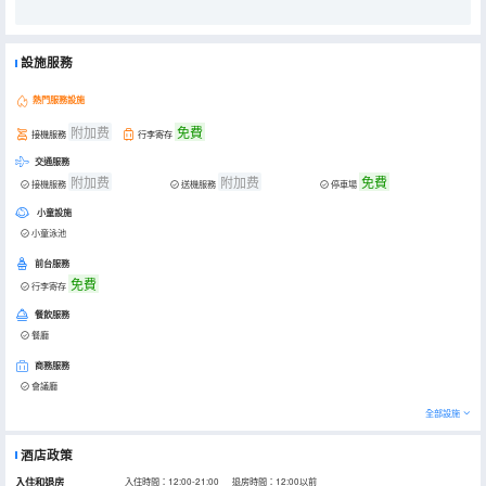
設施服務
熱門服務設施
附加费
免費
接機服務
行李寄存
交通服務
附加费
附加费
免費
接機服務
送機服務
停車場
小童設施
小童泳池
前台服務
免費
行李寄存
餐飲服務
餐廳
商務服務
會議廳
全部設施
酒店政策
入住和退房
入住時間：12:00-21:00 退房時間：12:00以前