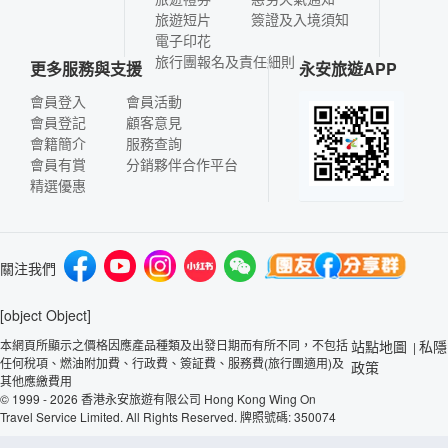
旅遊短片
簽證及入境須知
電子印花
旅行團報名及責任細則
更多服務與支援
永安旅遊APP
會員登入
會員活動
會員登記
顧客意見
會籍簡介
服務查詢
會員有賞
分銷夥伴合作平台
精選優惠
關注我們
[object Object]
本網頁所顯示之價格因應產品種類及出發日期而有所不同，不包括
站點地圖
私隱
|
任何稅項、燃油附加費、行政費、簽証費、服務費(旅行團適用)及
政策
其他應繳費用
© 1999 - 2026 香港永安旅遊有限公司 Hong Kong Wing On
Travel Service Limited. All Rights Reserved. 牌照號碼: 350074