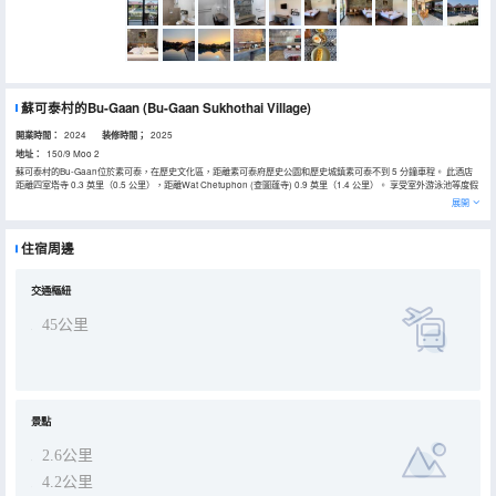
蘇可泰村的Bu-Gaan
(Bu-Gaan Sukhothai Village)
開業時間：
2024
装修時間；
2025
地址：
150/9 Moo 2
蘇可泰村的Bu-Gaan位於素可泰，在歷史文化區，距離素可泰府歷史公園和歷史城鎮素可泰不到 5 分鐘車程。 此酒店
距離四室塔寺 0.3 英里（0.5 公里），距離Wat Chetuphon (查圖蓬寺) 0.9 英里（1.4 公里）。 享受室外游泳池等度假
設施，或者到花園欣賞美景。 您可以到餐廳享用一頓美餐；也可去酒店的咖啡館吃些點心。每日 07:30 至 10:00 提供
展開
免費的自助早餐。 特色服務/設施包括乾洗/洗衣服務、多語言服務和行李寄存。酒店提供免費自助停車。 31 間空調客房
定能讓您在旅途中找到家的舒適。客房設有私人陽台。提供免費無線網絡，方便您與朋友保持聯繫。配備淋浴/盆浴組合
的私人浴室提供免費洗浴用品和吹風機。
住宿周邊
交通樞紐
45公里
景點
2.6公里
4.2公里