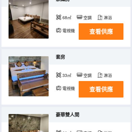
68㎡
空調
淋浴
查看供應
電視機
套房
33㎡
空調
淋浴
查看供應
電視機
豪華雙人間