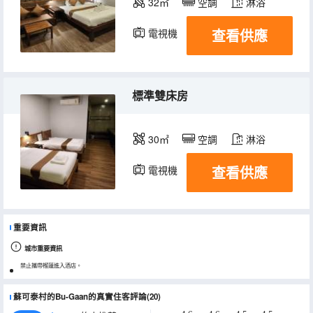
32㎡
空調
淋浴
查看供應
電視機
標準雙床房
30㎡
空調
淋浴
查看供應
電視機
重要資訊
城市重要資訊
禁止攜帶榴蓮進入酒店。
蘇可泰村的Bu-Gaan的真實住客評論(20)