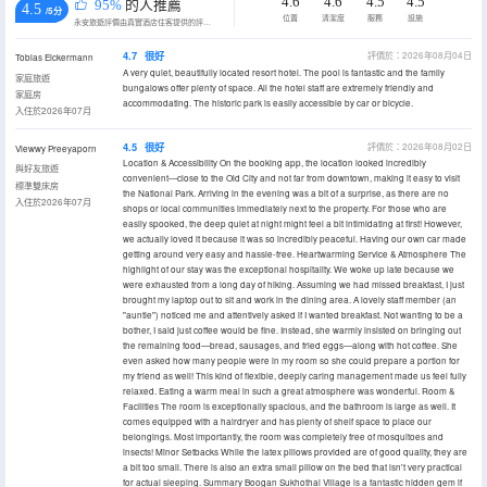
4.6
4.6
4.5
4.5
95%
的人推薦
4.5
/5分
位置
清潔度
服務
設施
永安旅遊評價由真實酒店住客提供的評價。
4.7
很好
評價於：2026年08月04日
Tobias Eickermann
A very quiet, beautifully located resort hotel. The pool is fantastic and the family
家庭旅遊
bungalows offer plenty of space. All the hotel staff are extremely friendly and
家庭房
accommodating. The historic park is easily accessible by car or bicycle.
入住於2026年07月
4.5
很好
評價於：2026年08月02日
Viewwy Preeyaporn
Location & Accessibility On the booking app, the location looked incredibly
與好友旅遊
convenient—close to the Old City and not far from downtown, making it easy to visit
標準雙床房
the National Park. Arriving in the evening was a bit of a surprise, as there are no
入住於2026年07月
shops or local communities immediately next to the property. For those who are
easily spooked, the deep quiet at night might feel a bit intimidating at first! However,
we actually loved it because it was so incredibly peaceful. Having our own car made
getting around very easy and hassle-free. Heartwarming Service & Atmosphere The
highlight of our stay was the exceptional hospitality. We woke up late because we
were exhausted from a long day of hiking. Assuming we had missed breakfast, I just
brought my laptop out to sit and work in the dining area. A lovely staff member (an
"auntie") noticed me and attentively asked if I wanted breakfast. Not wanting to be a
bother, I said just coffee would be fine. Instead, she warmly insisted on bringing out
the remaining food—bread, sausages, and fried eggs—along with hot coffee. She
even asked how many people were in my room so she could prepare a portion for
my friend as well! This kind of flexible, deeply caring management made us feel fully
relaxed. Eating a warm meal in such a great atmosphere was wonderful. Room &
Facilities The room is exceptionally spacious, and the bathroom is large as well. It
comes equipped with a hairdryer and has plenty of shelf space to place our
belongings. Most importantly, the room was completely free of mosquitoes and
insects! Minor Setbacks While the latex pillows provided are of good quality, they are
a bit too small. There is also an extra small pillow on the bed that isn't very practical
for actual sleeping. Summary Boogan Sukhothai Village is a fantastic hidden gem if