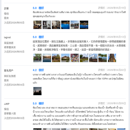
5.0
極好
評價於：2026年05月19日
訪客
ห้องพักสะอาดจัดเป็นสัดส่วนดีมากค่ะ ทุกห้องเห็นสระว่ายน้ำหมดคุณลุงเจ้าของน่ารักมากใจดี
情侶
สุดๆคุยสนุกเป็นกันเอง
套房
入住於2026年05月
5.0
極好
評價於：2026年05月13日
lxgnet
這家酒店位置好，就在主路邊上，非常適合自駕的客人，它的停車場還有一排帶遮陽棚的車
家庭旅遊
位，感覺很好。酒店離景區衹有兩、三公里。酒店環境不錯，有一個挺大的泳池，水質很乾
標準雙床房
凈，喜歡。房間乾淨衞生，早餐也挺好。總之，這是一家值得讚揚的好酒店。
入住於2026年05月
4.2
很好
評價於：2026年04月22日
匿名用戶
บรรยากาศดี แต่ช่วงกลางวันแอร์ไม่ค่อยเย็นไม่รู้ว่าเป็นเพราะโครงสร้างหรือป่าวเพราะโดน
與好友旅遊
แดดเต็มๆ โดนรวมก็ถือว่าดีอยู่ เเต่เคาน์เตอร์ต้องรับในป้ายบอกว่าปิด 10Pm แต่ 2ทุ่มไม่มีคน
套房
แล้ว
入住於2026年04月
5.0
極好
評價於：2026年03月09日
JJKP
ห้องใหม่ และ สะอาดมาก หมอนสุขภาพ ที่นอนนุ่ม นอนหลับสบาย ห้องน้ำ มีเครื่องทำน้ำอุ่น
情侶
น้ำแรง แบ่งโซนเปียก โซนแห้ง แอร์เย็นฉ่ำ มีโทรทัศน์ ไดร์เป่าผม ตู้เย็น กาน้ำร้อน ไม้แขวน
豪華雙人間
เสื้อ พนักงาน แม่บ้าน และแม่ครัว บริการดี สุภาพ แต่ไม่มี รปภ.ในตอนกลางคืน อาหารเช้า
入住於2026年03月
อร่อย เติมได้ไม่อั้น สั่งได้ทุกอย่าง สระว่ายน้ำสะอาด ตื้นไปลึก มีสระเด็ก บรรยากาศเงียบสงบ
ตอนเช้าอากาศดี แต่ไม่มีต้นไม้ให้ความร่มรื่น ที่จอดรถเยอะ มีทั้งหลังคาและไม่หลังคา