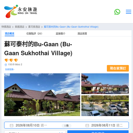
特價酒店
>
泰國酒店
>
素可泰酒店
>
蘇可泰村的Bu-Gaan
(Bu-Gaan Sukhothai Village)
酒店概览
住客點評（20）
設施簡介
酒店政策
蘇可泰村的Bu-Gaan
(Bu-
Gaan Sukhothai Village)
150/9 Moo 2
現在就預訂
全部設施>
2026年08月10日
週一
2026年08月11日
週二
1 晚