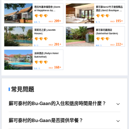
塔拉布裏幸福宿舍 (Dorm
素可泰Gen2竹子度假精品
of Happiness by
酒店 (Gen2 Boutique by
Tharaburi Resort)
Baanmoresort
Sukhothai)
209+
195+
HKD
HKD
4.5
/ 5
5
/ 5
茉莉花之家 (Jasmin
素可泰花園酒店
House)
(Sukhothai Garden)
201+
222+
HKD
HKD
5
/ 5
4.6
/ 5
派林酒店 (Pailyn Hotel
Sukhothai)
168+
HKD
3.1
/ 5
常見問題
蘇可泰村的Bu-Gaan的入住和退房時間是什麼？
蘇可泰村的Bu-Gaan是否提供早餐？