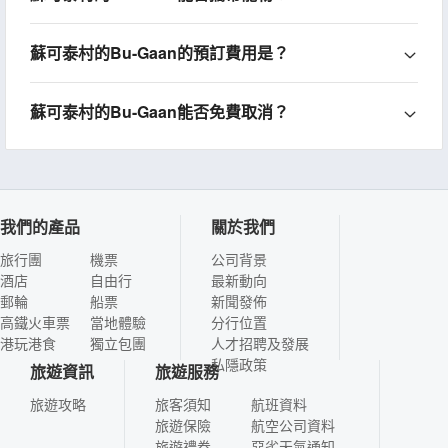
蘇可泰村的Bu-Gaan的預訂費用是？
蘇可泰村的Bu-Gaan能否免費取消？
我們的產品
關於我們
旅行團
機票
公司背景
酒店
自由行
最新動向
郵輪
船票
新聞發佈
高鐵火車票
當地體驗
分行位置
港玩港食
獨立包團
人才招聘及發展
私隱政策
旅遊資訊
旅遊服務
旅遊攻略
旅客須知
航班資料
旅遊保險
航空公司資料
旅遊禮券
惡劣天氣通知