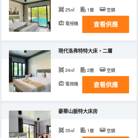
25㎡
1層
空調
查看供應
電視機
冰箱
現代洛弗特特大床，二層
24㎡
2層
空調
查看供應
電視機
豪華山脈特大床房
35㎡
1層
空調