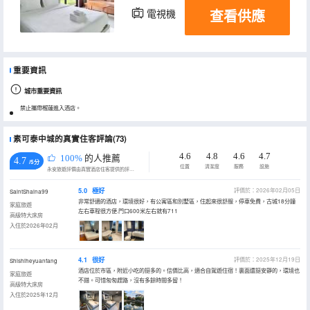
查看供應
電視機
重要資訊
城市重要資訊
禁止攜帶榴蓮進入酒店。
素可泰中城的真實住客評論(73)
4.6
4.8
4.6
4.7
100%
的人推薦
4.7
/5分
位置
清潔度
服務
設施
永安旅遊評價由真實酒店住客提供的評價。
5.0
極好
評價於：2026年02月05日
SaintShaina99
非常舒適的酒店，環境很好，有公寓區和別墅區，住起來很舒服，停車免費，古城18分鐘
家庭旅遊
左右車程很方便.門口600米左右就有711
高級特大床房
入住於2026年02月
4.1
很好
評價於：2025年12月19日
Shishiheyuanfang
酒店位於市區，附近小吃的挺多的。信價比高，適合自駕遊住宿！裏面還挺安靜的，環境也
家庭旅遊
不錯。可惜匆匆趕路，沒有多餘時間多留！
高級特大床房
入住於2025年12月