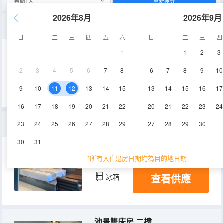
重新搜尋
2026年8月
2026年9月
現代洛弗特特大床1樓
日
一
二
三
四
五
六
日
一
二
三
四
1
1
2
3
24㎡
1層
空調
2
3
4
5
6
7
8
6
7
8
9
10
查看供應
電視機
9
10
11
12
13
14
15
13
14
15
16
17
16
17
18
19
20
21
22
20
21
22
23
24
高級特大床房
23
24
25
26
27
28
29
27
28
29
30
30
31
30㎡
空調
電視機
*所有入住退房日期均為目的地日期
查看供應
冰箱
池景雙床房 二樓