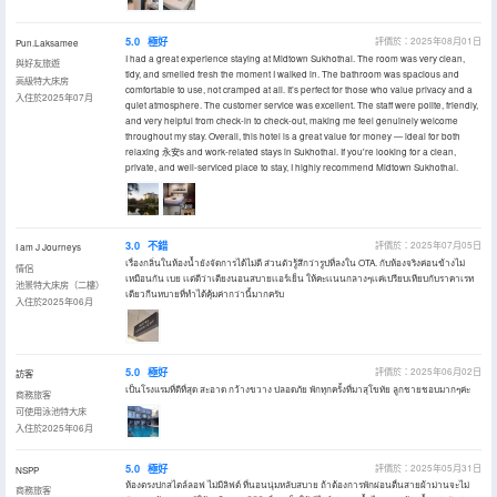
5.0
極好
評價於：2025年08月01日
Pun.Laksamee
I had a great experience staying at Midtown Sukhothai. The room was very clean,
與好友旅遊
tidy, and smelled fresh the moment I walked in. The bathroom was spacious and
高級特大床房
comfortable to use, not cramped at all. It’s perfect for those who value privacy and a
入住於2025年07月
quiet atmosphere. The customer service was excellent. The staff were polite, friendly,
and very helpful from check-in to check-out, making me feel genuinely welcome
throughout my stay. Overall, this hotel is a great value for money — ideal for both
relaxing 永安s and work-related stays in Sukhothai. If you're looking for a clean,
private, and well-serviced place to stay, I highly recommend Midtown Sukhothai.
3.0
不錯
評價於：2025年07月05日
I am J Journeys
เรื่องกลิ่นในห้องน้ำยังจัดการได้ไม่ดี ส่วนตัวรู้สึกว่ารูปที่ลงใน OTA. กับห้องจริงค่อนข้างไม่
情侶
เหมือนกัน เบย เเต่ดีว่าเตียงนอนสบายเเอร์เย็น ให้คะเเนนกลางๆเเค่เปรียบเทียบกับราคาเรท
池景特大床房（二樓）
เดียวกีนหบายที่ทำได้คุ้มค่ากว่านี้มากครับ
入住於2025年06月
5.0
極好
評價於：2025年06月02日
訪客
เป็นโรงแรมที่ดีที่สุด สะอาด กว้างขวาง ปลอดภัย พักทุกครั้งที่มาสุโขทัย ลูกชายชอบมากๆค่ะ
商務旅客
可使用泳池特大床
入住於2025年06月
5.0
極好
評價於：2025年05月31日
NSPP
ห้องตรงปกสไตล์ลอฟ ไม่มีลิฟต์ ที่นอนนุ่มหลับสบาย ถ้าต้องการพักผ่อนตื่นสายผ้าม่านจะไม่
商務旅客