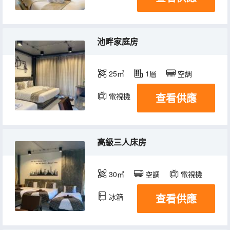
池畔家庭房
25㎡
1層
空調
查看供應
電視機
冰箱
高級三人床房
30㎡
空調
電視機
查看供應
冰箱