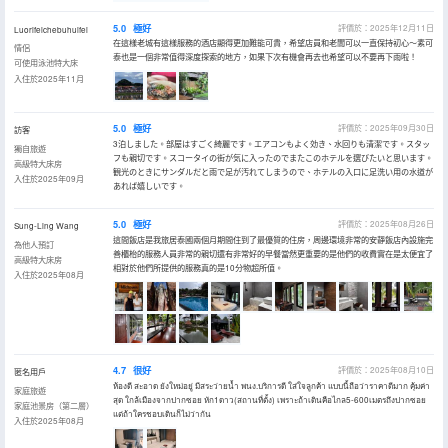
5.0
極好
評價於：2025年12月11日
Luorifeichebuhuifei
在這樣老城有這樣服務的酒店顯得更加難能可貴，希望店員和老闆可以一直保持初心～素可
情侶
泰也是一個非常值得深度探索的地方，如果下次有機會再去也希望可以不要再下雨啦！
可使用泳池特大床
入住於2025年11月
5.0
極好
評價於：2025年09月30日
訪客
3泊しました。部屋はすごく綺麗です。エアコンもよく効き、水回りも清潔です。スタッ
獨自旅遊
フも親切です。スコータイの街が気に入ったのでまたこのホテルを選びたいと思います。
高級特大床房
観光のときにサンダルだと雨で足が汚れてしまうので、ホテルの入口に足洗い用の水道が
入住於2025年09月
あれば嬉しいです。
5.0
極好
評價於：2025年08月26日
Sung-Ling Wang
這間飯店是我旅居泰國兩個月期間住到了最優質的住房，周邊環境非常的安靜飯店內設施完
為他人預訂
善櫃枱的服務人員非常的親切還有非常好的早餐當然更重要的是他們的收費實在是太便宜了
高級特大床房
相對於他們所提供的服務真的是10分物超所值。
入住於2025年08月
4.7
很好
評價於：2025年08月10日
匿名用戶
ห้องดี สะอาด ยังใหม่อยู่ มีสระว่ายน้ำ พนง.บริการดี ใส่ใจลูกค้า แบบนี้ถือว่าราคาดีมาก คุ้มค่า
家庭旅遊
สุด ใกล้เมืองจากปากซอย หัก1ดาว(สถานที่ตั้ง) เพราะถ้าเดินคือไกล5-600เมตรถึงปากซอย
家庭池景房（第二層）
แต่ถ้าใครชอบเดินก็ไม่ว่ากัน
入住於2025年08月