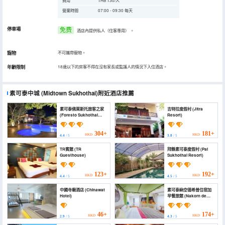
費用
THB 130/人
營業時間
07:00 - 09:30 每天
停車場
免费
酒店內提供私人（住客專用）
。
寵物
不可攜帶寵物。
年齡限制
18歲以下的房客不得在沒有家長或監護人的情況下入住酒店。
素可泰中城
(Midtown Sukhothai)
附近酒店推薦
素可泰佛萊斯托旅客之家
吉特拉度假村 (Jitra
(Foresto Sukhothai
Resort)
Guesthome)
304+
181+
HKD
HKD
4.4
/ 5
3.8
/ 5
TR賓館 (TR
拜縣素可泰度假村 (Pai
Guesthouse)
Sukhothai Resort)
123+
192+
HKD
HKD
4.4
/ 5
4.5
/ 5
中國寺廟酒店 (Chinawat
素可泰納空德希普住宿加
Hotel)
早餐旅館 (Nakorn de
Sukhothai Hip Hotel)
46+
174+
HKD
HKD
2.9
/ 5
4.3
/ 5