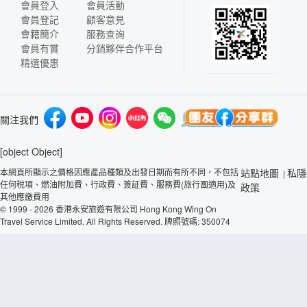
會員登入
會員活動
會員登記
顧客意見
會籍簡介
服務查詢
會員有賞
分銷夥伴合作平台
精選優惠
關注我們
[object Object]
本網頁所顯示之價格因應產品種類及出發日期而有所不同，不包括
站點地圖
私隱
|
任何稅項、燃油附加費、行政費、簽証費、服務費(旅行團適用)及
政策
其他應繳費用
© 1999 - 2026 香港永安旅遊有限公司 Hong Kong Wing On
Travel Service Limited. All Rights Reserved. 牌照號碼: 350074