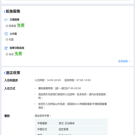
設施服務
交通服務
免費
停車場
公共區
花園
娛樂活動設施
免費
泳池
全部設施
酒店政策
入住和退房
入住時間：14:00-22:00 退房時間：07:00-12:00
入住方式
櫃枱服務時間：[週一-週日]07:00-22:00
酒店將於完成預訂後提供入住說明，若未收到，請向永安旅遊詢
問。
如您於入住時段以外抵達，請提前24小時通過電郵/手機號碼聯繫
酒店。
餐飲
酒店提供早餐。
早餐種類
西式, 亞洲風味
早餐形式
固定套餐