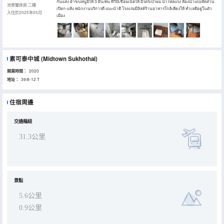
กันแสง ผ้าขนหนูมีให้ 3 ผืน/คน ทีวีมีเชื่อมเน็ตให้ มีไดร์เป่าผม น้ำไหลแรง ห้องน้ำแบ่งสัดส่วน
池景雙床房 二樓
เปียก-แห้ง พนักงานบริการดี แนะนำดี โรงแรมมีลิสต์ร้านอาหารใกล้เคียงให้ ทำเลดีอยู่ในตัว
入住於2025年05月
เมือง
素可泰中城
(Midtown Sukhothai)
開業時間：
2020
地址：
39/8-12 T
住宿周邊
交通樞紐
31.3公里
景點
5.6公里
0.9公里