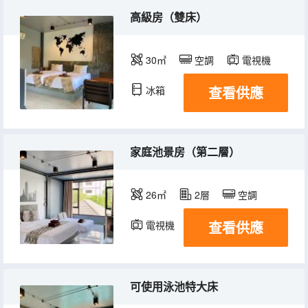
高級房（雙床）
30㎡
空調
電視機
查看供應
冰箱
家庭池景房（第二層）
26㎡
2層
空調
查看供應
電視機
冰箱
可使用泳池特大床