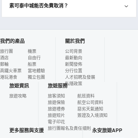
素可泰中城能否免費取消？
我們的產品
關於我們
旅行團
機票
公司背景
酒店
自由行
最新動向
郵輪
船票
新聞發佈
高鐵火車票
當地體驗
分行位置
港玩港食
獨立包團
人才招聘及發展
私隱政策
旅遊資訊
旅遊服務
旅遊攻略
旅客須知
航班資料
旅遊保險
航空公司資料
旅遊禮券
惡劣天氣通知
旅遊短片
簽證及入境須知
電子印花
旅行團報名及責任細則
更多服務與支援
永安旅遊APP