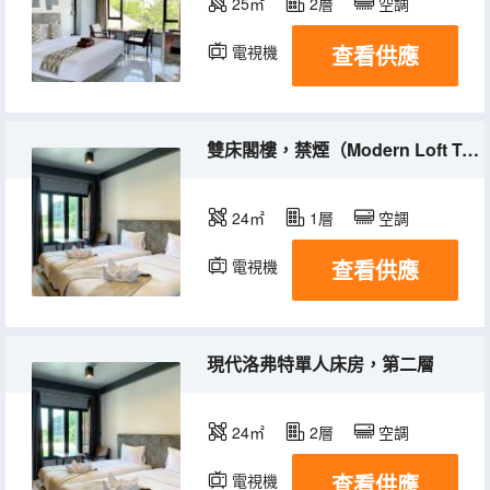
25㎡
2層
空調
查看供應
電視機
冰箱
雙床閣樓，禁煙（Modern Loft Twin Bed Flr.1）
24㎡
1層
空調
查看供應
電視機
現代洛弗特單人床房，第二層
24㎡
2層
空調
查看供應
電視機