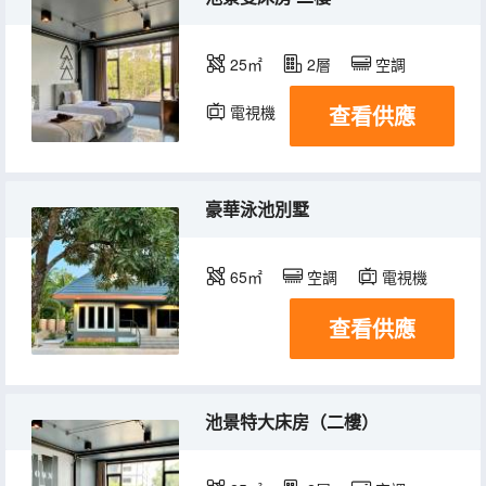
25㎡
2層
空調
查看供應
電視機
冰箱
豪華泳池別墅
65㎡
空調
電視機
查看供應
池景特大床房（二樓）