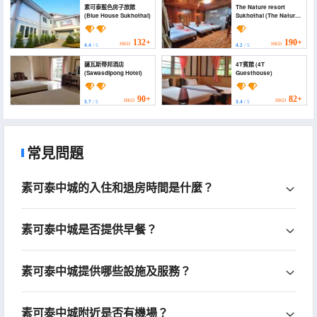
素可泰藍色房子旅館
The Nature resort
(Blue House Sukhothai)
Sukhothai (The Nature
resort Sukhothai)
132+
190+
HKD
HKD
4.4
/ 5
4.2
/ 5
薩瓦斯蒂邦酒店
4T賓館 (4T
(Sawasdipong Hotel)
Guesthouse)
90+
82+
HKD
HKD
3.7
/ 5
3.4
/ 5
常見問題
素可泰中城的入住和退房時間是什麼？
素可泰中城是否提供早餐？
素可泰中城提供哪些設施及服務？
素可泰中城附近是否有機場？