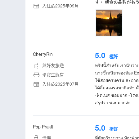
す。 朝食の品數がも
入住於2025年09月
5.0
CherryRin
極好
與好友旅遊
ทริปนี้สำหรับเรานับว่
นางขี้เหนียวจองห้อง Ec
珍寶生態房
ใช้สอยครบครัน สะอาด ไม
入住於2025年07月
ได้ลิ้มลองรสชาติแท้ๆ ดั
-ฟิตเนส ชอบมาก -โรงแรม
สรุปว่า ชอบมากค่ะ
5.0
Pop Prakit
極好
情侶
ที่พักกว้างขวาง ห้องพั