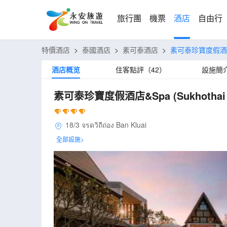
旅行團
機票
酒店
自由行
特價酒店
>
泰國酒店
>
素可泰酒店
>
素可泰珍寶度假酒
酒店概览
住客點評（42）
設施簡
素可泰珍寶度假酒店&Spa
(Sukhothai
18/3 จรดวิถีถ่อง Ban Kluai
全部設施>