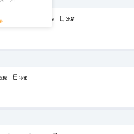
29
30
空調
淋浴
電視機
冰箱
期
視機
冰箱