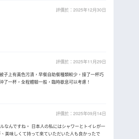
評價於：2025年12月30日
評價於：2025年11月29日
被子上有黃色污漬，早餐自助餐種類較少，接了一杯巧
沖了一杯，全程體驗一般，臨時歇息可以考慮！
評價於：2025年09月14日
ルなんですね。 日本人の私にはシャワーとトイレが一
が、美味しくて持って來ていただいた人も良かったで