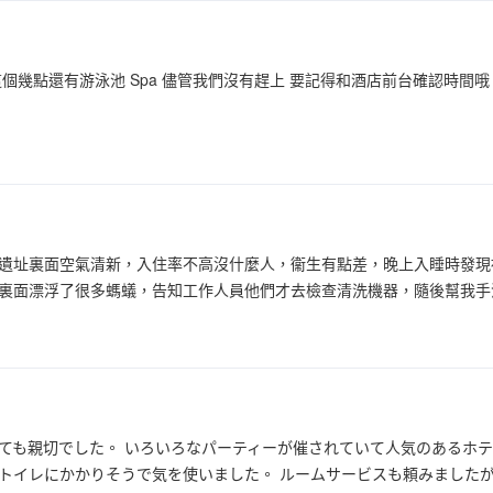
個幾點還有游泳池 Spa 儘管我們沒有趕上 要記得和酒店前台確認時間哦
遺址裏面空氣清新，入住率不高沒什麼人，衞生有點差，晚上入睡時發現
裏面漂浮了很多螞蟻，告知工作人員他們才去檢查清洗機器，隨後幫我手
ても親切でした。 いろいろなパーティーが催されていて人気のあるホテ
トイレにかかりそうで気を使いました。 ルームサービスも頼みました