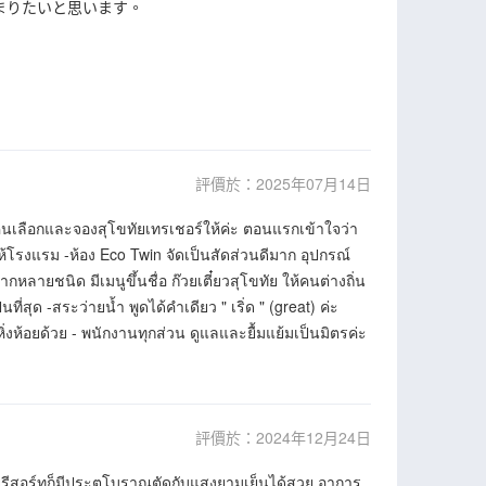
まりたいと思います。
評價於：2025年07月14日
นคนเลือกและจองสุโขทัยเทรเชอร์ให้ค่ะ ตอนแรกเข้าใจว่า
ห้โรงแรม -ห้อง Eco Twin จัดเป็นสัดส่วนดีมาก อุปกรณ์
ลายชนิด มีเมนูขึ้นชื่อ ก๊วยเตี๋ยวสุโขทัย ให้คนต่างถิ่น
สุด -สระว่ายน้ำ พูดได้คำเดียว " เริ่ด " (great) ค่ะ
ิ่งห้อยด้วย - พนักงานทุกส่วน ดูแลและยื้มแย้มเป็นมิตรค่ะ
評價於：2024年12月24日
ท้ายรีสอร์ทก็มีประตูโบราณตัดกับแสงยามเย็นได้สวย อาการ