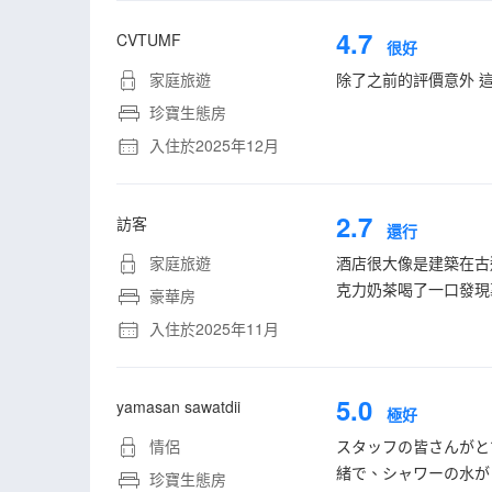
4.7
CVTUMF
很好
家庭旅遊
除了之前的評價意外 這
珍寶生態房
入住於2025年12月
2.7
訪客
還行
家庭旅遊
酒店很大像是建築在古
克力奶茶喝了一口發現
豪華房
入住於2025年11月
5.0
yamasan sawatdii
極好
情侶
スタッフの皆さんがと
緒で、シャワーの水が
珍寶生態房