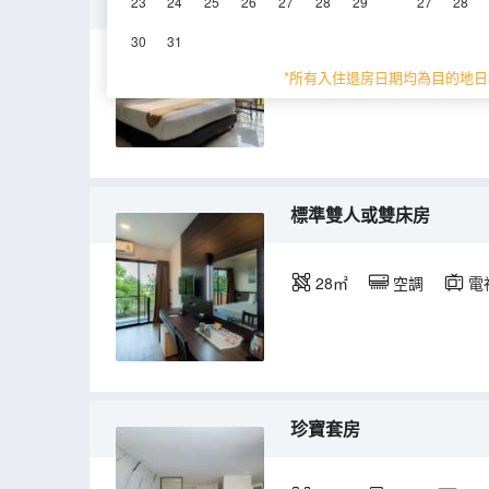
高級房
23
24
25
26
27
28
29
27
28
30
31
36.5㎡
1-2層
*所有入住退房日期均為目的地日
標準雙人或雙床房
28㎡
空調
電
珍寶套房