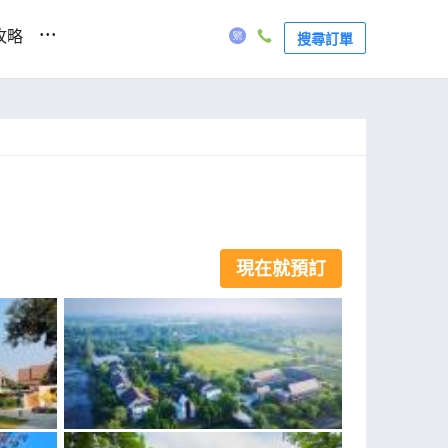
...
攻略
搜尋訂單
現在就預訂