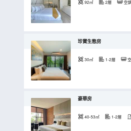
92㎡
2層
空
珍寶生態房
30㎡
1-2層
豪華房
40-53㎡
1-2層