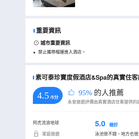
重要資訊
城市重要資訊
禁止攜帶榴蓮進入酒店。
素可泰珍寶度假酒店&Spa的真實住客評
95%
的人推薦
4.5
/5分
永安旅遊評價由真實酒店住客提供的
5.0
阿虎流浪地球
極好
家庭旅遊
泳池很不錯，地方也很