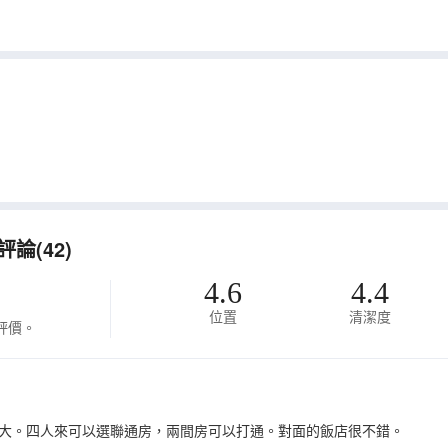
論(42)
4.6
4.4
位置
清潔度
評價。
大。四人來可以選聯通房，兩間房可以打通。對面的飯店很不錯。