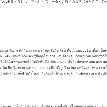
う少しあるとうれしいですね。 スコータイに行くのならばまたここに泊
าเปฌนทริปกระทันหัน เพราะมาร่วมทริปกับเพื่อน ที่ชวนแบบปุบปับ เพื่อนเป็
o Twin แต่พอมาถึงแล้ว รู้สึกถูกใจมากค่ะ จนต้องขอ Login ของนางมารีวิวใ
่มีกลิ่นท่อระบายน้ำ ไม่มีกลิ่นอับ -ห้องอาหารเช้า ไลน์อาหารเยอะมาก หลากห
้งเดิม มีเครื่องชงกาแฟ หลากหลายชนิด ซึ่งถูกใจสายคาเฟอีนอย่างพวกเราเป็นที่
ทันสมัยแต่ก็ปรับตัวให้เข้ากับท้องถิ่นได้อย่างลงตัว มีแปลงนา ,สระบัว ,มีห
กกว้าง ห้องน้ำก็กว้าง มีอ่างอาบน้ำ มีสระว่ายน้ำที่เปิดไฟตอนกลางคืนสวย 