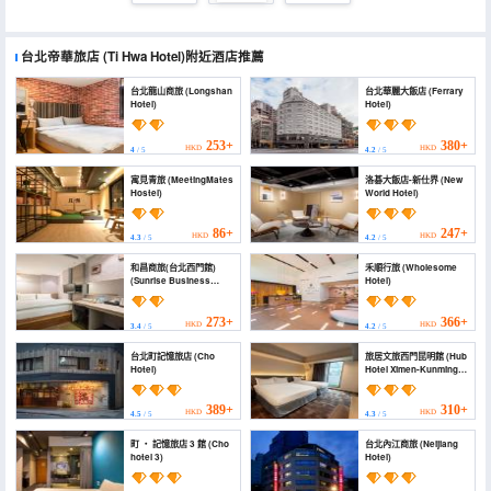
台北帝華旅店
(Ti Hwa Hotel)
附近酒店推薦
台北龍山商旅 (Longshan
台北華麗大飯店 (Ferrary
Hotel)
Hotel)
253+
380+
HKD
HKD
4
/ 5
4.2
/ 5
寓見青旅 (MeetingMates
洛碁大飯店-新仕界 (New
Hostel)
World Hotel)
86+
247+
HKD
HKD
4.3
/ 5
4.2
/ 5
和昌商旅(台北西門館)
禾順行旅 (Wholesome
(Sunrise Business
Hotel)
Hotel Ximen)
273+
366+
HKD
HKD
3.4
/ 5
4.2
/ 5
台北町記憶旅店 (Cho
旅居文旅西門昆明館 (Hub
Hotel)
Hotel Ximen-Kunming
Branch)
389+
310+
HKD
HKD
4.5
/ 5
4.3
/ 5
町 ‧ 記憶旅店 3 館 (Cho
台北內江商旅 (Neijiang
hotel 3)
Hotel)