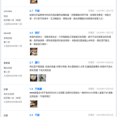
3.7
不錯
評價於：2025年11月07日
JJCuties
這間位於艋舺夜市附近的酒店雖然設備較舊，但整體維持得不錯，房間乾淨整潔。地點方
情侶
便，步行即可到夜市，生活機能佳，價格合理，適合想體驗在地風情的旅客入住。
經濟雙人房（無窗）
入住於2025年11月
4.0
很好
評價於：2025年11月07日
GodJM
房間內部很大，活動空間充足，行李箱都能正常展開沒有問題。美中不足的是衞浴的吹風
商務旅客
機，竟然會過熱，想吹乾頭髮得花較長時間。 地點就在藍線龍山寺附近，鄰近西門跟北
雙人房
車，算是挺方便的。
入住於2025年11月
2.7
還行
評價於：2025年10月26日
桑桑黃
明白是平價旅館, 但真的很舊 非繁忙時間, 熱水要開很久才熱 花灑插是破爛的 房間內不設水
獨自旅遊
煲和雪櫃 下雨天隔音差
雙人房
入住於2025年10月
1.0
不推薦
評價於：2025年10月22日
訪客
❌❌❌避雷店‼️你不會收到任何入住提醒 沒順利住宿旅社一樣收你2500把客人當盤子👿 服務
與好友旅遊
品質超差！不值得預訂
經濟雙人房（無窗）
入住於2025年09月
3.5
不錯
評價於：2025年08月24日
訪客