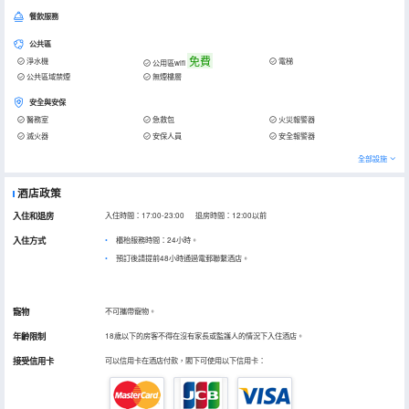
餐飲服務
公共區
免費
淨水機
電梯
公用區wifi
公共區域禁煙
無煙樓層
安全與安保
醫務室
急救包
火災報警器
滅火器
安保人員
安全報警器
全部設施
酒店政策
入住和退房
入住時間：17:00-23:00 退房時間：12:00以前
入住方式
櫃枱服務時間：24小時。
預訂後請提前48小時通過電郵聯繫酒店。
寵物
不可攜帶寵物。
年齡限制
18歲以下的房客不得在沒有家長或監護人的情況下入住酒店。
接受信用卡
可以信用卡在酒店付款，閣下可使用以下信用卡：