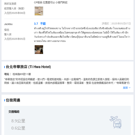
CP很高 位置還可以 小南門附近
與好友旅遊
經濟雙人房（無窗）
入住於2025年08月
3.7
不錯
評價於：2025年05月07日
Jacktsu
ทำเลดี อยู่ใกล้วัดหลงซาน ไม่ไกลจากป้ายรถบัสซึ่งนั่งแปปเดียวถึงซีเหมินติง โรงแรมค่อนข้าง
情侶
เก่า ห้องที่ได้ไฟในห้องเหมือนไม่ครบทุกจุด ทำให้ดูหลอนๆนิดหน่อย ไม่มีน้ำให้ในห้อง เช้าอีก
雙人房
วันจังหวะกำลังเดินออกเพื่อไปเที่ยว มีคนญี่ปุ่นมายืนรอไม่มีพนักงานอยู่ที่เค้าเตอร์ ไม่แน่ใจว่า
入住於2025年05月
มาตอนไหน เพราะออกมาก่อน
台北帝華旅店
(Ti Hwa Hotel)
地址：
桂林路89號11樓
"帝華旅店"的市招設在明顯處，使人們一看就知道地點，內部一出電梯門，温和的色調立即使人放鬆，接待人員親切的
問候，讓人有回家的感覺，倍感温馨，房間內部擺設簡單、整齊，環境清新、整潔 在這物價飆漲的年代，"帝華賓館"仍
維持一貫的中低價位 非常適合洽公、自助旅遊者前來居住。
展開
住宿周邊
交通樞紐
8.9公里
0.6公里