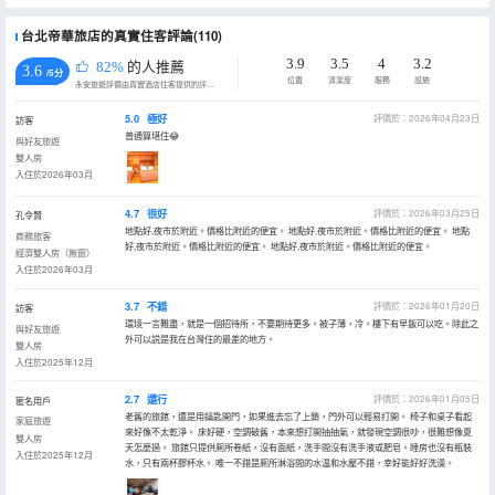
台北帝華旅店的真實住客評論(110)
3.9
3.5
4
3.2
82%
的人推薦
3.6
/5分
位置
清潔度
服務
設施
永安旅遊評價由真實酒店住客提供的評價。
5.0
極好
評價於：2026年04月23日
訪客
普通算堪住😂
與好友旅遊
雙人房
入住於2026年03月
4.7
很好
評價於：2026年03月25日
孔令賢
地點好,夜市於附近。價格比附近的便宜。 地點好,夜市於附近。價格比附近的便宜。 地點
商務旅客
好,夜市於附近。價格比附近的便宜。 地點好,夜市於附近。價格比附近的便宜。
經濟雙人房（無窗）
入住於2026年03月
3.7
不錯
評價於：2026年01月20日
訪客
環境一言難盡，就是一個招待所，不要期待更多。被子薄，冷。樓下有早飯可以吃。除此之
與好友旅遊
外可以説是我在台灣住的最差的地方。
雙人房
入住於2025年12月
2.7
還行
評價於：2026年01月05日
匿名用戶
老舊的旅館，還是用鑰匙開門，如果進去忘了上鎖，門外可以輕易打開。 椅子和桌子看起
家庭旅遊
來好像不太乾淨。 床好硬，空調破舊，本來想打開抽抽氣，就發現空調很吵，很難想像夏
雙人房
天怎麼過。 旅館只提供厠所卷紙，沒有面紙，洗手間沒有洗手液或肥皂。睡房也沒有瓶裝
入住於2025年12月
水，只有兩杯膠杯水。 唯一不錯是厠所淋浴間的水温和水壓不錯，幸好能好好洗澡。