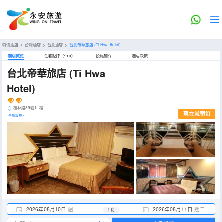
特價酒店
>
台灣酒店
>
台北酒店
>
台北帝華旅店
(Ti Hwa Hotel)
酒店概览
住客點評（110）
設施簡介
酒店政策
台北帝華旅店
(Ti Hwa
Hotel)
桂林路89號11樓
現在就預訂
全部設施>
2026年08月10日
週一
2026年08月11日
週二
1 晚