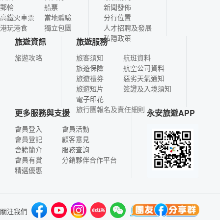
郵輪
船票
新聞發佈
高鐵火車票
當地體驗
分行位置
港玩港食
獨立包團
人才招聘及發展
私隱政策
旅遊資訊
旅遊服務
旅遊攻略
旅客須知
航班資料
旅遊保險
航空公司資料
旅遊禮券
惡劣天氣通知
旅遊短片
簽證及入境須知
電子印花
旅行團報名及責任細則
更多服務與支援
永安旅遊APP
會員登入
會員活動
會員登記
顧客意見
會籍簡介
服務查詢
會員有賞
分銷夥伴合作平台
精選優惠
關注我們