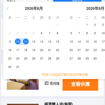
重新搜尋
2026年8月
2026年9月
三人房
日
一
二
三
四
五
六
日
一
二
三
四
1
1
2
3
29.8㎡
11-12層
空調
2
3
4
5
6
7
8
6
7
8
9
10
查看供應
電視機
9
10
11
12
13
14
15
13
14
15
16
17
16
17
18
19
20
21
22
20
21
22
23
24
四人房
23
24
25
26
27
28
29
27
28
29
30
30
31
36㎡
11-12層
空調
*所有入住退房日期均為目的地日期
查看供應
電視機
經濟雙人房(無窗)