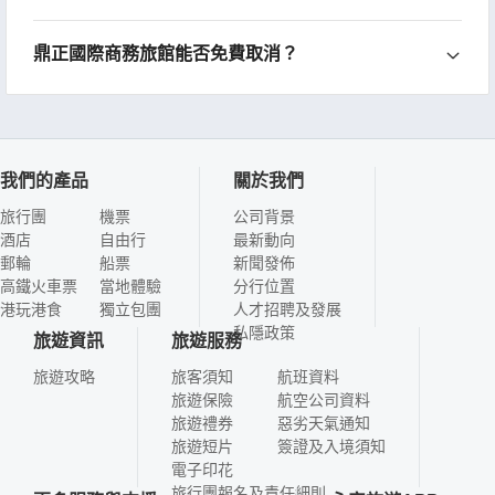
鼎正國際商務旅館能否免費取消？
我們的產品
關於我們
旅行團
機票
公司背景
酒店
自由行
最新動向
郵輪
船票
新聞發佈
高鐵火車票
當地體驗
分行位置
港玩港食
獨立包團
人才招聘及發展
私隱政策
旅遊資訊
旅遊服務
旅遊攻略
旅客須知
航班資料
旅遊保險
航空公司資料
旅遊禮券
惡劣天氣通知
旅遊短片
簽證及入境須知
電子印花
旅行團報名及責任細則