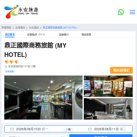
特價酒店
>
台灣酒店
>
台北酒店
>
鼎正國際商務旅館
(MY HOTEL)
酒店概览
住客點評（711）
設施簡介
酒店政策
鼎正國際商務旅館
(MY
HOTEL)
忠孝東路四段197號12樓
現在就預訂
全部設施>
2026年08月10日
週一
2026年08月11日
週二
1 晚