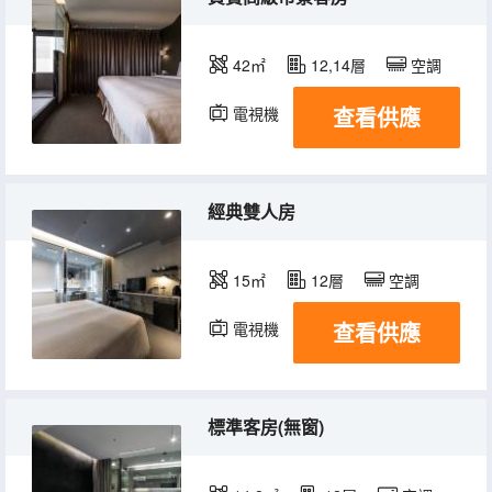
42㎡
12,14層
空調
查看供應
電視機
冰箱
經典雙人房
15㎡
12層
空調
查看供應
電視機
冰箱
標準客房(無窗)