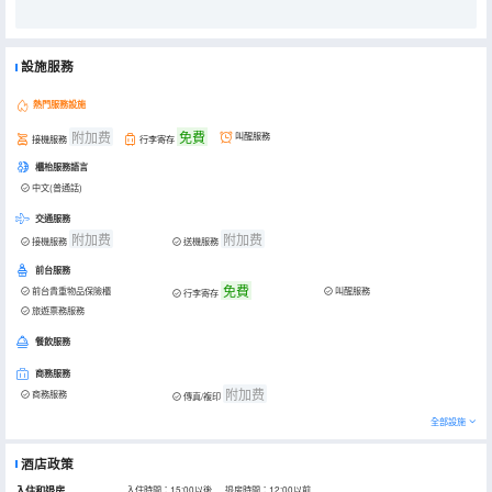
設施服務
熱門服務設施
附加费
免費
叫醒服務
接機服務
行李寄存
櫃枱服務語言
中文(普通話)
交通服務
附加费
附加费
接機服務
送機服務
前台服務
免費
前台貴重物品保險櫃
叫醒服務
行李寄存
旅遊票務服務
餐飲服務
商務服務
附加费
商務服務
傳真/複印
全部設施
酒店政策
入住和退房
入住時間：15:00以後 退房時間：12:00以前