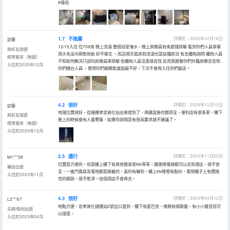
#情侶
1.7
不推薦
評價於：2025年12月16日
訪客
12/15入住 住708房 晚上洗澡 整個浴室淹水。晚上房務員有來處理排解 看到你們人員拿客
與好友旅遊
用大毛浴巾擦乾地板 好不衞生 。而且隔天退房前洗澡也是這種狀況 有去櫃枱詢問 櫃枱人員
標準客房（無窗）
不知如何解決只說叫房務員來排解 但櫃枱人員沒直接去找 反而我跟著你們外籍房務去告知
入住於2025年12月
你們機台人員 ，覺得你們服務態度超級不好。下次不會再入住你們飯店。
4.2
很好
評價於：2025年12月10日
訪客
地理位置很好，從捷運孝忠敦化站出來就到了，周邊設施也都齊全，便利店有很多家。樓下
與好友旅遊
晚上的時候會有人羣聚集，如果你對隔音有很高要求就不建議了。
標準客房（無窗）
入住於2025年12月
2.5
還行
評價於：2023年11月20日
M1***38
位置是方便的，但是樓上樓下有其他健身室Ktv等等，隨便按電梯都可以去到酒店，很不安
獨自出遊
全。一進門風扇及電視都是開着的，真的有嚇到，樓上ktv睡覺有點吵，電視櫃子上有煙燒
入住於2023年11月
完的痕跡，很不乾淨。這個酒店不會再去。
4.3
很好
評價於：2023年04月12日
L2***67
地點方便，忠孝敦化捷運站2號出口直到，樓下有星巴克，夜晚有唱歌聲，有小小聲音但可
夫婦/情侶出遊
以接受。
入住於2023年04月