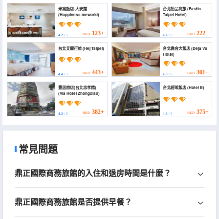
米窩飯店-大安館
台北怡品商旅 (Eastin
(Happiness meworld)
Taipei Hotel)
123+
222+
HKD
HKD
4.2
/ 5
4.6
/ 5
台北艾爾行旅 (Hej Taipei)
台北喬合大飯店 (Deja Vu
Hotel)
443+
301+
HKD
HKD
4.4
/ 5
4.3
/ 5
豐居旅店(台北忠孝館)
台北碧瑤飯店 (Hotel B)
(Via Hotel Zhongxiao)
382+
375+
HKD
HKD
4.2
/ 5
4.3
/ 5
常見問題
鼎正國際商務旅館的入住和退房時間是什麼？
鼎正國際商務旅館是否提供早餐？