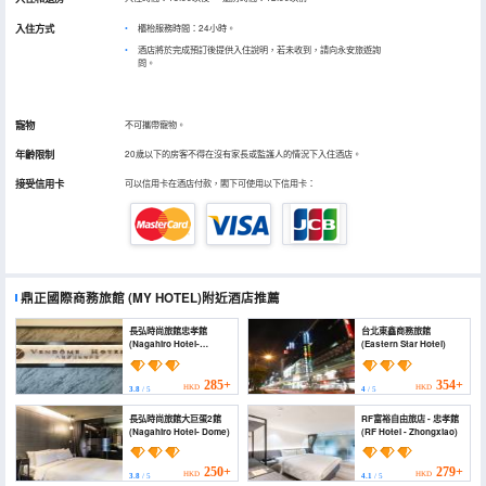
入住方式
櫃枱服務時間：24小時。
酒店將於完成預訂後提供入住說明，若未收到，請向永安旅遊詢
問。
寵物
不可攜帶寵物。
年齡限制
20歲以下的房客不得在沒有家長或監護人的情況下入住酒店。
接受信用卡
可以信用卡在酒店付款，閣下可使用以下信用卡：
鼎正國際商務旅館
(MY HOTEL)
附近酒店推薦
長弘時尚旅館忠孝館
台北東鑫商務旅館
(Nagahiro Hotel-
(Eastern Star Hotel)
Changhong)
285+
354+
HKD
HKD
3.8
/ 5
4
/ 5
長弘時尚旅館大巨蛋2館
RF富裕自由旅店 - 忠孝館
(Nagahiro Hotel- Dome)
(RF Hotel - Zhongxiao)
250+
279+
HKD
HKD
3.8
/ 5
4.1
/ 5