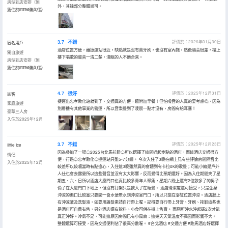
房型到店安排（無
外，其餘部分整體尚可。
窗-1800PM後入住）
入住於2026年02月
3.7
不錯
評價於：2026年01月30日
匿名用戶
酒店位置方便，離捷運站很近，缺點就是沒有賣牙刷，也沒有室內拖，然後隔音很差，樓上
獨自旅遊
樓下唱歌的聲音一清二楚，淺眠的人不適合來。
房型到店安排（無
窗-1800PM後入住）
入住於2026年01月
4.7
很好
評價於：2025年12月31日
訪客
捷運出忠孝敦化站就到了，交通真的方便，還附加早餐！但怕噪音的人真的要考慮🤔，因為
家庭旅遊
別層樓有其他事業的營運，所以音樂聲到了凌晨一點才沒有，房間有給耳塞！
豪華三人房
入住於2025年12月
3.7
不錯
評價於：2025年12月23日
Iittle Ice
因為參加了一場♤2025台北馬拉鬆♤所以選擇了這間近起步點的酒店，而這酒店交通很方
情侶
便，行過♤忠孝敦化♤捷運站只雖5-7分鐘。 今次入住了3晚在網上見有些評論房間隔音比
入住於2025年12月
較差所以較嘈當時有點擔心，入住這3晚雖然真的會聽到有卡拉ok的歌聲；可能小編是戶外
人仕也會去露營所以這些聲音並沒有太大影響，反而覺得比預期還好。因為入住期間夾了星
期五、六、日所以酒店大廈門口也真比較多青年人聚集，星期六晚上還有2位飲多了的男子
倘了在大廈門口下地上，但沒有打架只是飲大了在睡覺。 酒店清潔度還可接受，只是企身
沖涼的渠口比較塞只要開一會水便聚水到沖涼室門口，所以只能在浴缸位置沖涼。酒店牆上
有沖涼液及洗髮液，如要用護髮素請自行帶上喔。記得要自行帶上牙膏、牙刷、拖鞋這些也
是酒店可自費有售，另外酒店還有飲料、小食可供在機上售賣。 而厠所沖水沖起碼2次才能
真正沖好。冷氣不足，可能這原因房間已有小風扇：這幾天天氣温度不高因而影響不大。
整體還算可接受，因為交通便利佔了很高分數喔。 #台北酒店 #交通方便 #跑馬酒店好選擇