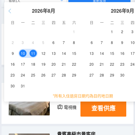
重新搜尋
2026年8月
2026年9月
房型到店安排(無窗-1800PM後入住)
日
一
二
三
四
五
六
日
一
二
三
四
1
1
2
3
15㎡
12層
空調
2
3
4
5
6
7
8
6
7
8
9
10
查看供應
電視機
冰箱
9
10
11
12
13
14
15
13
14
15
16
17
16
17
18
19
20
21
22
20
21
22
23
24
豪華三人房
23
24
25
26
27
28
29
27
28
29
30
30
31
21㎡
12層
空調
*所有入住退房日期均為目的地日期
查看供應
電視機
冰箱
貴賓高級市景客房