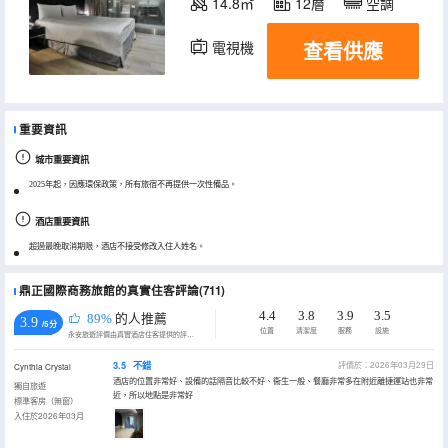
14.8㎡
12層
空調
查看供應
電視機
冰箱
重要資訊
城市重要資訊
2025年起，因應環保政策，所有旅宿不再提供一次性備品。
酒店重要資訊
超過最晚取消期限，酒店不接受修改入住人姓名。
鼎正國際商務旅館的真實住客評論(711)
4.4
3.8
3.9
3.5
89%
的人推薦
3.9
/5分
位置
清潔度
服務
設施
永安旅遊評價由真實酒店住客提供的評價。
3.5
不錯
評價於：2026年03月29日
Cynthia Crystal
酒店的位置非常好、設備的話隔音比較不好、衞生一般、餐廳非常多在附近離捷運站也非常
獨自旅遊
近，所以地點是非常好
標準客房（無窗）
入住於2026年03月