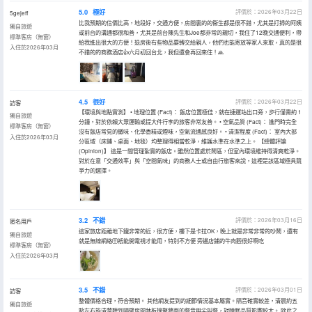
5.0
極好
評價於：2026年03月22日
5gejeff
比我預期的信價比高，地段好，交通方便，房間裏的的衞生都是很不錯，尤其是打掃的阿姨
獨自旅遊
或前台的溝通都很和善，尤其是前台陳先生和Joe都非常的親切，我住了12晚交通便利，帶
標準客房（無窗）
給我進出很大的方便！退房後有些物品要轉交給親人，他們也能寄放等家人來取，真的是很
入住於2026年03月
不錯的的商務酒店👍六月初回台北，我但還會再回來住！🙏
4.5
很好
評價於：2026年03月22日
訪客
【環境與地點實測】 • 地理位置 (Fact)： 飯店位置極佳，就在捷運站出口旁，步行僅需約 1
獨自旅遊
分鐘，對於依賴大眾運輸或提大件行李的旅客非常友善。 • 空氣品質 (Fact)： 進門時完全
標準客房（無窗）
沒有飯店常見的黴味、化學香精或煙味，空氣流通感良好。 • 清潔程度 (Fact)： 室內大部
入住於2026年03月
分區域（床鋪、桌面、地毯）均整理得相當乾淨，維護水準在水準之上。 【總體評論
(Opinion)】 這是一間管理紮實的飯店。雖然位置處於鬧區，但室內環境維持得清爽乾淨。
對於在意「交通效率」與「空間氣味」的商務人士或自由行旅客來說，這裡是該區域極具競
爭力的選擇。
3.2
不錯
評價於：2026年03月16日
匿名用戶
這家旅店距離地下鐵非常的近，很方便，樓下是卡拉OK，晚上就是非常非常的吵鬧，還有
獨自旅遊
就是無線網絡🛜衹能開電視才能用，特別不方便 旁邊店鋪的牛肉麪很好啊吃
標準客房（無窗）
入住於2026年03月
3.5
不錯
評價於：2026年03月01日
訪客
整體價格合理，符合預期。 其他網友提到的細節情況基本屬實。隔音確實較差，清晨約五
獨自旅遊
點左右能清楚聽到隔壁房間牀板撞擊牆面的聲音與尖叫聲，對睡眠品質影響較大。 除此之