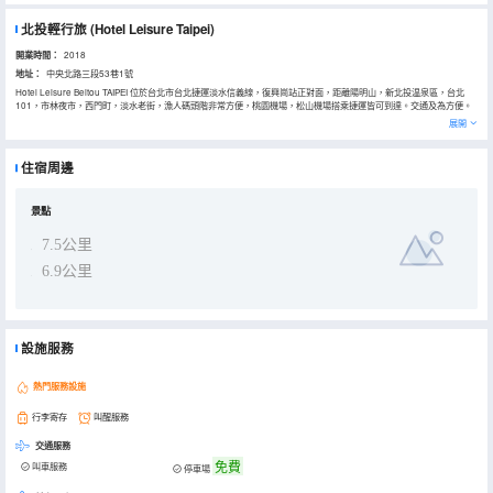
北投輕行旅
(Hotel Leisure Taipei)
開業時間：
2018
地址：
中央北路三段53巷1號
Hotel Leisure Beitou TAIPEI 位於台北市台北捷運淡水信義線，復興崗站正對面，距離陽明山，新北投温泉區，台北
101，市林夜市，西門町，淡水老街，漁人碼頭階非常方便，桃園機場，松山機場搭乘捷運皆可到達。交通及為方便。
飯店內備有私人停車場，自助早餐餐廳，會議室，多功能交誼廳，商務設備使用，免費WIFI無線上網，乾濕分離衞浴設
展開
備。住宿提供24小時服務的前台。 Hotel Leisure Beitou，酒店的所有客房均配有平板電視和免費洗浴用品。
酒店每天早晨供應歐陸式或亞洲式早餐。
住宿周邊
景點
7.5公里
6.9公里
設施服務
熱門服務設施
行李寄存
叫醒服務
交通服務
免費
叫車服務
停車場