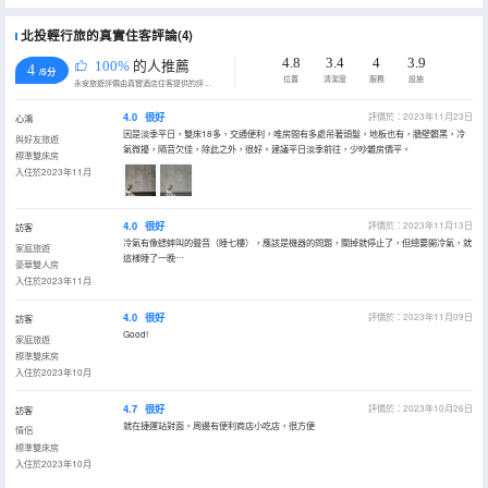
北投輕行旅的真實住客評論(4)
4.8
3.4
4
3.9
100%
的人推薦
4
/5分
位置
清潔度
服務
設施
永安旅遊評價由真實酒店住客提供的評價。
4.0
很好
評價於：2023年11月23日
心鴻
因是淡季平日，雙床18多，交通便利，唯房間有多處吊著頭髮，地板也有，牆壁髒黑，冷
與好友旅遊
氣微擾，隔音欠佳，除此之外，很好。建議平日淡季前往，少吵雜房價平。
標準雙床房
入住於2023年11月
4.0
很好
評價於：2023年11月13日
訪客
冷氣有像蟋蟀叫的聲音（睡七樓），應該是機器的問題，關掉就停止了，但總要開冷氣，就
家庭旅遊
這樣睡了一晚⋯
豪華雙人房
入住於2023年11月
4.0
很好
評價於：2023年11月09日
訪客
Good!
家庭旅遊
標準雙床房
入住於2023年10月
4.7
很好
評價於：2023年10月26日
訪客
就在捷運站對面，周邊有便利商店小吃店，很方便
情侶
標準雙床房
入住於2023年10月