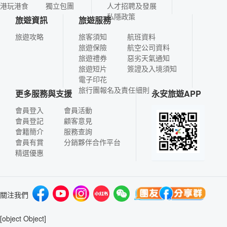
港玩港食
獨立包團
人才招聘及發展
私隱政策
旅遊資訊
旅遊服務
旅遊攻略
旅客須知
航班資料
旅遊保險
航空公司資料
旅遊禮券
惡劣天氣通知
旅遊短片
簽證及入境須知
電子印花
旅行團報名及責任細則
更多服務與支援
永安旅遊APP
會員登入
會員活動
會員登記
顧客意見
會籍簡介
服務查詢
會員有賞
分銷夥伴合作平台
精選優惠
關注我們
[object Object]