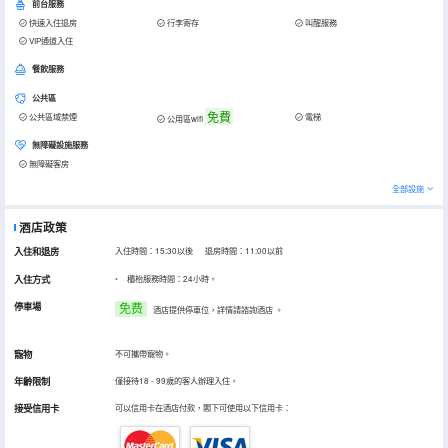
前台服務
快速入住退房
行李寄存
叫醒服務
VIP通道入住
餐飲服務
公共區
免費
公共區域禁煙
電梯
公用區wifi
無障礙設施服務
無障礙客房
全部設施
酒店政策
入住和退房
入住時間：15:30以後 退房時間：11:00以前
入住方式
櫃枱服務時間：24小時。
停車場
免费
酒店提供停車位，詳情請諮詢酒店
。
寵物
不可攜帶寵物。
年齡限制
僅接待18 - 99歲的客人辦理入住。
接受信用卡
可以信用卡在酒店付款，閣下可使用以下信用卡：