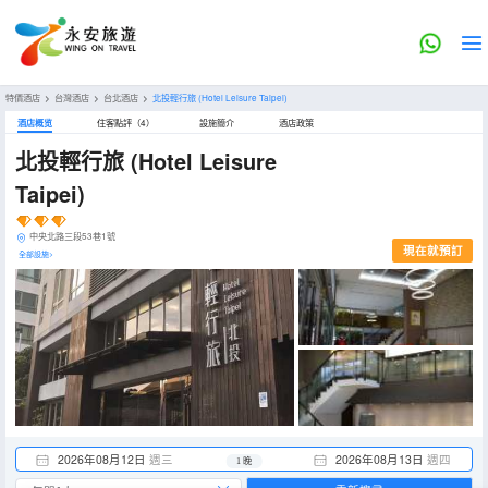
特價酒店
>
台灣酒店
>
台北酒店
>
北投輕行旅
(Hotel Leisure Taipei)
酒店概览
住客點評（4）
設施簡介
酒店政策
北投輕行旅
(Hotel Leisure
Taipei)
中央北路三段53巷1號
現在就預訂
全部設施>
2026年08月12日
週三
2026年08月13日
週四
1 晚