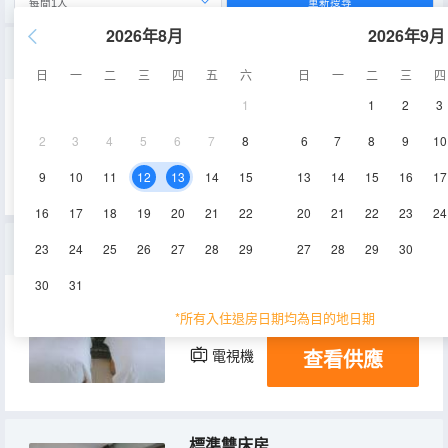
重新搜尋
2026年8月
2026年9月
豪華雙人房
日
一
二
三
四
五
六
日
一
二
三
四
1
1
2
3
17㎡
2-8層
空調
2
3
4
5
6
7
8
6
7
8
9
10
查看供應
電視機
冰箱
9
10
11
12
13
14
15
13
14
15
16
17
16
17
18
19
20
21
22
20
21
22
23
24
尊爵四人房
23
24
25
26
27
28
29
27
28
29
30
30
31
35㎡
2-8層
空調
*所有入住退房日期均為目的地日期
查看供應
電視機
冰箱
標準雙床房