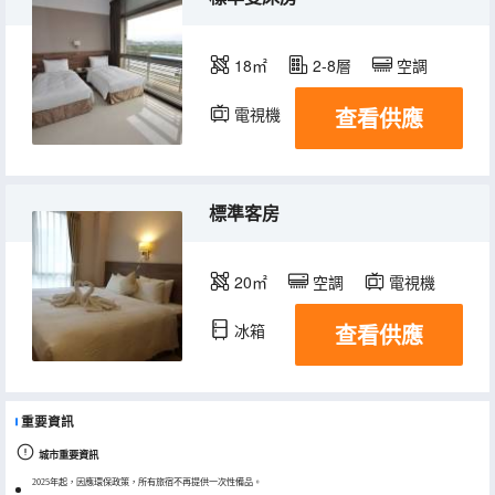
18㎡
2-8層
空調
查看供應
電視機
冰箱
標準客房
20㎡
空調
電視機
查看供應
冰箱
重要資訊
城市重要資訊
2025年起，因應環保政策，所有旅宿不再提供一次性備品。