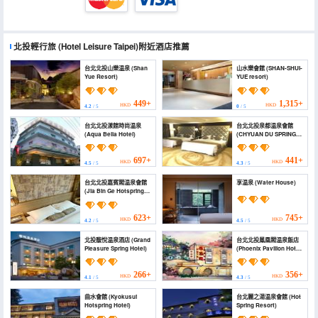
北投輕行旅
(Hotel Leisure Taipei)
附近酒店推薦
台北北投山樂温泉 (Shan
山水樂會館 (SHAN-SHUI-
Yue Resort)
YUE resort)
449+
1,315+
HKD
HKD
4.2
/ 5
0
/ 5
台北北投漾館時尚温泉
台北北投泉都温泉會館
(Aqua Bella Hotel)
(CHYUAN DU SPRING
RESORT)
697+
441+
HKD
HKD
4.5
/ 5
4.3
/ 5
台北北投嘉賓閣温泉會館
享温泉 (Water House)
(Jia Bin Ge Hotspring
Resort Hotel)
623+
745+
HKD
HKD
4.2
/ 5
4.5
/ 5
北投馥悅温泉酒店 (Grand
台北北投鳳凰閣温泉飯店
Pleasure Spring Hotel)
(Phoenix Pavilion Hot
Spring Hotel)
266+
356+
HKD
HKD
4.1
/ 5
4.3
/ 5
曲水會館 (Kyokusui
台北麗之湯温泉會館 (Hot
Hotspring Hotel)
Spring Resort)