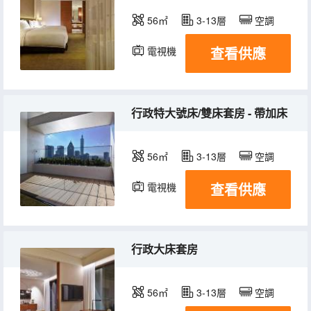
56㎡
3-13層
空調
查看供應
電視機
冰箱
行政特大號床/雙床套房 - 帶加床
56㎡
3-13層
空調
查看供應
電視機
冰箱
行政大床套房
56㎡
3-13層
空調