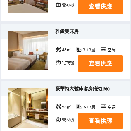
查看供應
電視機
冰箱
雅緻雙床房
43㎡
3-13層
空調
查看供應
電視機
冰箱
豪華特大號床客房(帶加床)
53㎡
3-13層
空調
查看供應
電視機
冰箱