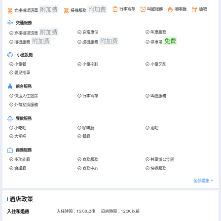
附加费
附加费
行李寄存
叫醒服務
咖啡廳
酒吧
穿梭機場班車
接機服務
交通服務
附加费
充電車位
叫車服務
穿梭機場班車
附加费
附加费
免費
接機服務
送機服務
停車場
小童設施
小童餐
小童拖鞋
小童牙刷
嬰兒推車
前台服務
快速入住退房
行李寄存
叫醒服務
外幣兌換服務
餐飲服務
小吃吧
咖啡廳
酒吧
大堂吧
餐廳
商務服務
多功能廳
商務服務
共享辦公空間
會議廳
商務中心
快遞服務
全部設施
酒店政策
入住和退房
入住時間：15:00以後 退房時間：12:00以前