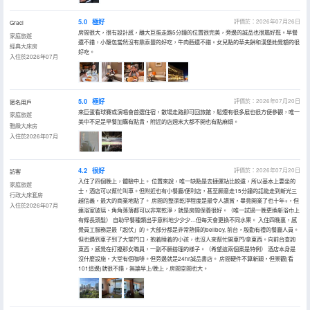
5.0
極好
評價於：2026年07月26日
Graci
房間很大，很有設計感，離大巨蛋走路5分鐘的位置很完美，旁邊的誠品也很尷好逛。早餐
家庭旅遊
還不錯，小籠包當然沒有鼎泰豐的好吃，牛肉麪還不錯。女兒點的華夫餅和漢堡她覺額的很
經典大床房
好吃。
入住於2026年07月
5.0
極好
評價於：2026年07月20日
匿名用戶
來巨蛋看球賽或演唱會首選住宿，散場走路即可回旅館，鬆煙有很多展也很方便參觀，唯一
家庭旅遊
美中不足是早餐加購有點貴，附近的店週末大都不開也有點麻煩。
雅緻大床房
入住於2026年07月
4.2
很好
評價於：2026年07月20日
訪客
入住了四個晚上，體驗中上。 位置來說，唯一缺點是去捷運站比較遠，所以基本上要坐的
家庭旅遊
士，酒店可以幫忙叫車。但附近也有小餐廳/便利店，甚至願意走15分鐘的話能走到新光三
行政大床套房
越信義，最大的商業地點了。 房間的整潔乾淨程度是最令人讚賞，畢竟開業了也十年+，但
入住於2026年07月
連浴室玻璃、角角落落都可以非常乾淨，就是房間保養很好。（唯一試過一晚更換新浴巾上
有條長頭髮） 自助早餐種類出乎意料地少少少…但每天會更換不同水果。 入住四晚裏，感
覺員工服務是最「起伏」的。大部分都是非常熱情的bellboy, 前台，殷勤有禮的餐廳人員。
但也遇到車子到了大堂門口，抱着睡着的小孩，也沒人來幫忙開車門/拿東西。向前台查詢
東西，感覺在打擾那女職員，一副不願搭理的樣子。（希望這兩個案是特例） 酒店本身是
沒什麼設施，大堂有個咖啡。但旁邊就是24hr誠品書店。 房間硬件不算新穎，但景觀(看
101這邊)就很不錯，無論早上/晚上，房間空間也大。