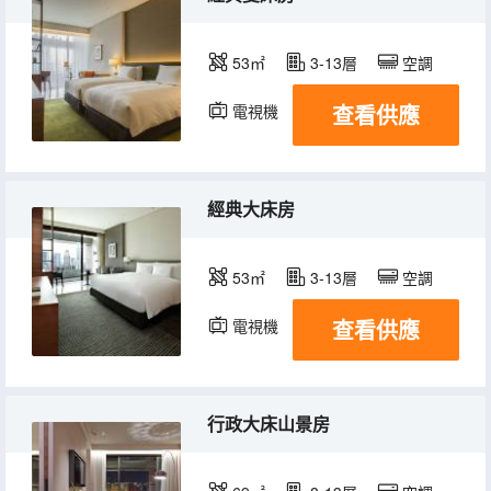
53㎡
3-13層
空調
查看供應
電視機
冰箱
經典大床房
53㎡
3-13層
空調
查看供應
電視機
冰箱
行政大床山景房