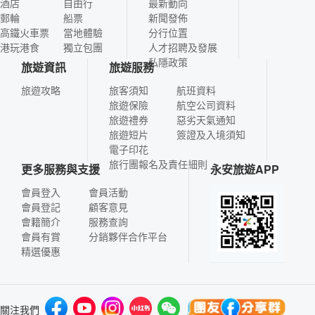
酒店
自由行
最新動向
郵輪
船票
新聞發佈
高鐵火車票
當地體驗
分行位置
港玩港食
獨立包團
人才招聘及發展
私隱政策
旅遊資訊
旅遊服務
旅遊攻略
旅客須知
航班資料
旅遊保險
航空公司資料
旅遊禮券
惡劣天氣通知
旅遊短片
簽證及入境須知
電子印花
旅行團報名及責任細則
更多服務與支援
永安旅遊APP
會員登入
會員活動
會員登記
顧客意見
會籍簡介
服務查詢
會員有賞
分銷夥伴合作平台
精選優惠
關注我們