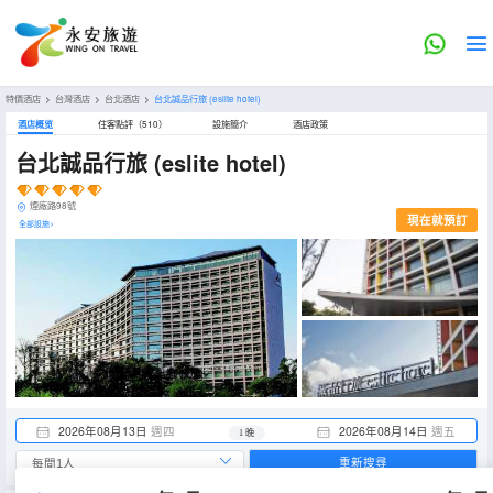
特價酒店
>
台灣酒店
>
台北酒店
>
台北誠品行旅
(eslite hotel)
酒店概览
住客點評（510）
設施簡介
酒店政策
台北誠品行旅
(eslite hotel)
煙廠路98號
現在就預訂
全部設施>
2026年08月13日
週四
2026年08月14日
週五
1 晚
重新搜尋