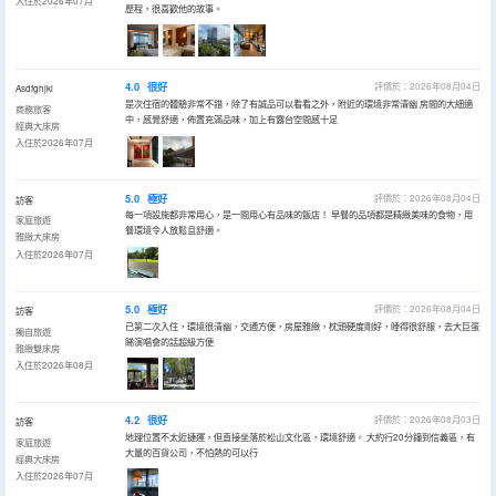
入住於2026年07月
歷程，很喜歡他的故事。
4.0
很好
評價於：2026年08月04日
Asdfghjkl
是次住宿的體驗非常不錯，除了有誠品可以看看之外，附近的環境非常清幽 房間的大細適
商務旅客
中，感覺舒適，佈置充滿品味，加上有露台空間感十足
經典大床房
入住於2026年07月
5.0
極好
評價於：2026年08月04日
訪客
每一項設施都非常用心，是一間用心有品味的飯店！ 早餐的品項都是精緻美味的食物，用
家庭旅遊
餐環境令人放鬆且舒適。
雅緻大床房
入住於2026年07月
5.0
極好
評價於：2026年08月04日
訪客
已第二次入住，環境很清幽，交通方便，房屋雅緻，枕頭硬度剛好，睡得很舒服，去大巨蛋
獨自旅遊
睇演唱會的話超級方便
雅緻雙床房
入住於2026年08月
4.2
很好
評價於：2026年08月03日
訪客
地理位置不太近捷運，但直接坐落於松山文化區，環境舒適。 大約行20分鐘到信義區，有
家庭旅遊
大量的百貨公司，不怕熱的可以行
經典大床房
入住於2026年07月