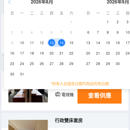
2026年8月
2026年9月
行政大床市景房
日
一
二
三
四
五
六
日
一
二
三
四
1
1
2
3
69㎡
8-13層
空調
2
3
4
5
6
7
8
6
7
8
9
10
查看供應
電視機
冰箱
9
10
11
12
13
14
15
13
14
15
16
17
16
17
18
19
20
21
22
20
21
22
23
24
行政家庭房
23
24
25
26
27
28
29
27
28
29
30
30
31
69.4㎡
3-8層
空調
*所有入住退房日期均為目的地日期
查看供應
電視機
冰箱
行政雙床套房