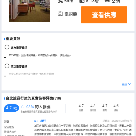
69㎡
8-13層
空調
查看供應
電視機
冰箱
重要資訊
城市重要資訊
2025年起，因應環保政策，所有旅宿不再提供一次性備品。
酒店重要資訊
兒童入住必須提供身份證/戶口本/出生證明。
超過最晚取消期限，酒店不接受修改入住人姓名。
展開
台北誠品行旅的真實住客評論(510)
4.7
4.8
4.7
4.6
98%
的人推薦
4.7
/5分
位置
清潔度
服務
設施
永安旅遊評價由真實酒店住客提供的評價。
5.0
極好
評價於：2026年08月05日
訪客
誠品自營酒店當然要來住一下的囉！地理位置優越，被鬆煙文創及大巨蛋包圍，連着二十四
家庭旅遊
小時的誠品書店真的讓人玩的好過癮。離開的時候順便購買了六公斤的書，太誇張了吧！酒
雅緻大床房
店房間都會放有一本誠品創辦人吳清友的自傳，有空的時候我就會讀一讀他創辦誠品的心路