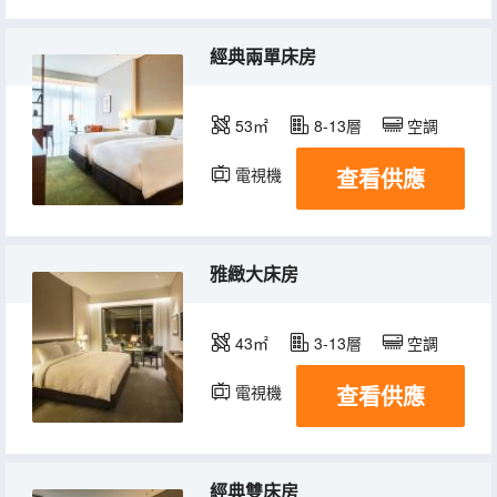
經典兩單床房
53㎡
8-13層
空調
查看供應
電視機
冰箱
雅緻大床房
43㎡
3-13層
空調
查看供應
電視機
冰箱
經典雙床房