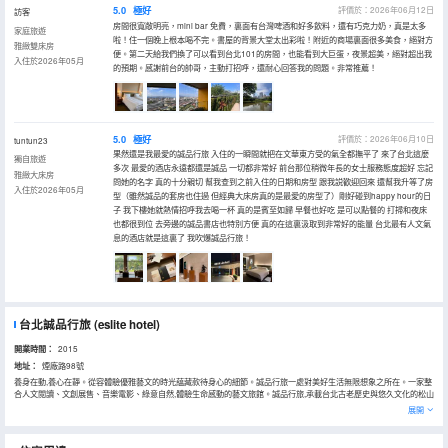
5.0
極好
評價於：2026年06月12日
訪客
房間很寬敞明亮，mini bar 免費，裏面有台灣啤酒和好多飲料，還有巧克力奶，真是太多
家庭旅遊
啦！住一個晚上根本喝不完。書屋的背景大堂太出彩啦！附近的商場裏面很多美食，絕對方
雅緻雙床房
便。第二天給我們換了可以看到台北101的房間，也能看到大巨蛋，夜景超美，絕對超出我
入住於2026年05月
的預期。感謝前台的帥哥，主動打招呼，還耐心回答我的問題。非常推薦！
5.0
極好
評價於：2026年06月10日
tuntun23
果然還是我最愛的誠品行旅 入住的一瞬間就把在文華東方受的氣全都撫平了 來了台北這麼
獨自旅遊
多次 最愛的酒店永遠都還是誠品 一切都非常好 前台那位稍微年長的女士服務態度超好 忘記
雅緻大床房
問她的名字 真的十分親切 幫我查到之前入住的日期和房型 跟我説歡迎回來 還幫我升等了房
入住於2026年05月
型（雖然誠品的套房也住過 但經典大床房真的是最愛的房型了）剛好碰到happy hour的日
子 我下樓她就熱情招呼我去喝一杯 真的是賓至如歸 早餐也好吃 是可以點餐的 打掃和夜床
也都很到位 去旁邊的誠品書店也特別方便 真的在這裏汲取到非常好的能量 台北最有人文氣
息的酒店就是這裏了 我吹爆誠品行旅！
台北誠品行旅
(eslite hotel)
開業時間：
2015
地址：
煙廠路98號
養身在動,養心在靜。從容體驗優雅藝文的時光藴藏款待身心的細節。誠品行旅一處對美好生活無限想象之所在。一家整
合人文閲讀、文創展售、音樂電影、綠意自然,體驗生命感動的藝文旅館。誠品行旅,承載台北古老歷史與悠久文化的松山
煙廠,迎向國際文創產業與人才培育的文化園區,體現台灣風土民情,連結國際文創風華。 在這裏,藍天透射的晨光,水珠四逸
展開
的噴泉,綠蔭襯托的荷花池。自然生態與歷史古蹟的氣期,在四記與天地之間環繞,工藝實演將傳統記憶的經典得以親近,坐
擁書堆,讓追求知識的渴求得以滿足。