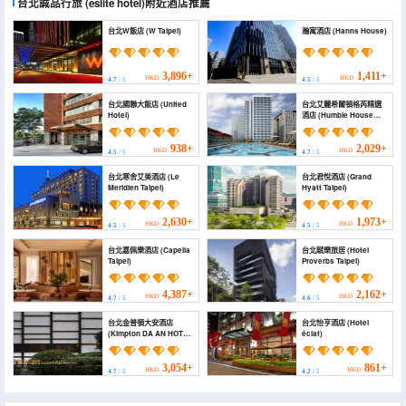
台北誠品行旅
(eslite hotel)
附近酒店推薦
台北W飯店 (W Taipei)
瀚寓酒店 (Hanns House)
3,896+
1,411+
HKD
HKD
4.7
/ 5
4.5
/ 5
台北國聯大飯店 (United
台北艾麗希爾頓格芮精選
Hotel)
酒店 (Humble House
Taipei, Curio Collection
by Hilton)
938+
2,029+
HKD
HKD
4.5
/ 5
4.7
/ 5
台北寒舍艾美酒店 (Le
台北君悅酒店 (Grand
Meridien Taipei)
Hyatt Taipei)
2,630+
1,973+
HKD
HKD
4.5
/ 5
4.5
/ 5
台北嘉佩樂酒店 (Capella
台北賦樂旅居 (Hotel
Taipei)
Proverbs Taipei)
4,387+
2,162+
HKD
HKD
4.7
/ 5
4.6
/ 5
台北金普頓大安酒店
台北怡亨酒店 (Hotel
(Kimpton DA AN HOTEL
éclat)
by IHG)
3,054+
861+
HKD
HKD
4.7
/ 5
4.2
/ 5