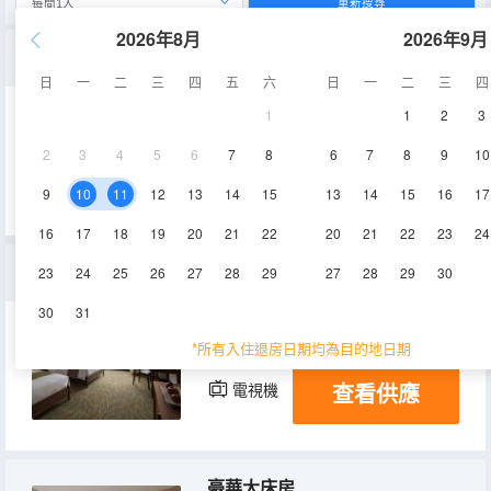
重新搜尋
2026年8月
2026年9月
精緻單人房
日
一
二
三
四
五
六
日
一
二
三
四
1
1
2
3
26.5㎡
5-10層
空調
2
3
4
5
6
7
8
6
7
8
9
10
查看供應
電視機
冰箱
9
10
11
12
13
14
15
13
14
15
16
17
16
17
18
19
20
21
22
20
21
22
23
24
豪華雙床房
23
24
25
26
27
28
29
27
28
29
30
30
31
33㎡
5-10層
空調
*所有入住退房日期均為目的地日期
查看供應
電視機
冰箱
豪華大床房