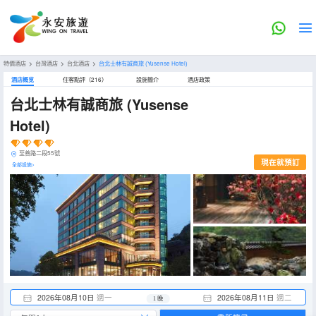
特價酒店
>
台灣酒店
>
台北酒店
>
台北士林有誠商旅
(Yusense Hotel)
酒店概览
住客點評（216）
設施簡介
酒店政策
台北士林有誠商旅
(Yusense
Hotel)
至善路二段55號
現在就預訂
全部設施>
2026年08月10日
週一
2026年08月11日
週二
1 晚