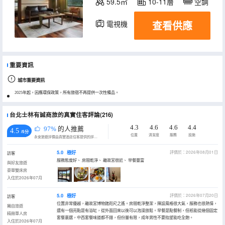
59.5㎡
10-11層
空調
查看供應
電視機
冰箱
重要資訊
城市重要資訊
2025年起，因應環保政策，所有旅宿不再提供一次性備品。
台北士林有誠商旅的真實住客評論(216)
4.3
4.6
4.6
4.4
97%
的人推薦
4.5
/5分
位置
清潔度
服務
設施
永安旅遊評價由真實酒店住客提供的評價。
5.0
極好
評價於：2026年08月01日
訪客
服務態度好、 房間乾淨、 離故宮很近、 早餐豐富
與好友旅遊
豪華雙床房
入住於2026年07月
5.0
極好
評價於：2026年07月20日
訪客
位置非常優越，離故宮博物館咫尺之遙。房間乾淨整潔，陳設風格很大氣，服務也很熱情，
獨自旅遊
還有一個亮點是有浴缸，從外面回來以後可以泡澡放鬆。早餐是點餐制，但衹能從幾個固定
精緻單人房
套餐裏選，中西套餐味道都不錯，但份量有限，成年男性不要指望能吃全飽。
入住於2026年07月