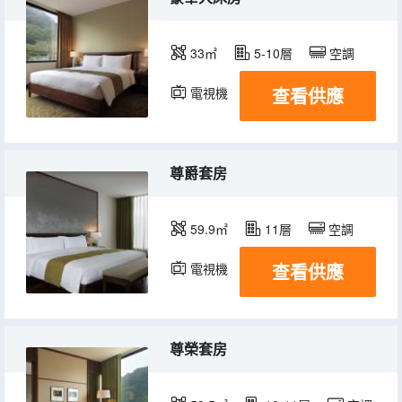
33㎡
5-10層
空調
查看供應
電視機
冰箱
尊爵套房
59.9㎡
11層
空調
查看供應
電視機
冰箱
尊榮套房