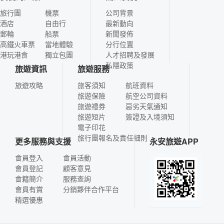
旅行團
機票
公司背景
酒店
自由行
最新動向
郵輪
船票
新聞發佈
高鐵火車票
當地體驗
分行位置
港玩港食
獨立包團
人才招聘及發展
私隱政策
旅遊資訊
旅遊服務
旅遊攻略
旅客須知
航班資料
旅遊保險
航空公司資料
旅遊禮券
惡劣天氣通知
旅遊短片
簽證及入境須知
電子印花
旅行團報名及責任細則
更多服務與支援
永安旅遊APP
會員登入
會員活動
會員登記
顧客意見
會籍簡介
服務查詢
會員有賞
分銷夥伴合作平台
精選優惠