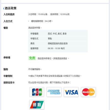
酒店政策
入住和退房
入住時間：15:00以後 退房時間：12:00以前
入住方式
櫃枱服務時間：24小時。
餐飲
酒店提供早餐。
早餐種類
西式, 中式, 美式, 素食
早餐形式
單點
費用
價格請直接向酒店查詢
營業時間
06:30 - 10:30 每天
停車場
免费
酒店提供停車位，詳情請諮詢酒店
。
寵物
不可攜帶寵物。
年齡限制
18歲以下的房客不得在沒有家長或監護人的情況下入住酒店。
接受信用卡
可以信用卡在酒店付款，閣下可使用以下信用卡：