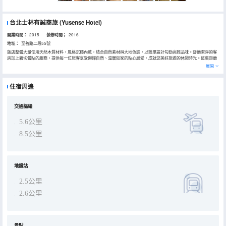
台北士林有誠商旅
(Yusense Hotel)
開業時間：
2015
装修時間；
2016
地址：
至善路二段55號
飯店整體大量使用天然木質材料，風格沉穩內斂，結合自然素材與大地色調，以簡單設計勾勒高雅品味。舒適潔淨的客
房加上親切體貼的服務，提供每一位旅客享受迴歸自然、温暖如家的貼心感受，成就您美好旅遊的休憩時光。這裏距離
松山機場也不過15分鐘的路程。 飯店位置優越讓遊人前往市區內的熱門景點變得方便快捷。 飯店內能享受到所有房型
展開
皆附免費WiFi, 24小時前台服務, 配有無障礙協助設備, 可寄放行李, 公共區域WiFi等一系列設施。 一流的設施與得天獨
厚的地理位置都讓有誠商旅成為台北市旅遊時的理想留宿飯店。
住宿周邊
交通樞紐
5.6公里
8.5公里
地鐵站
2.5公里
2.6公里
景點