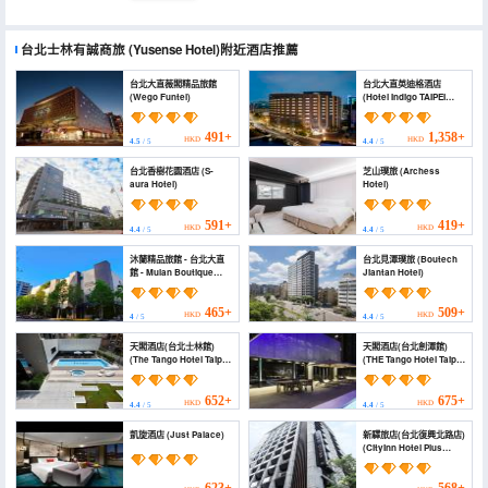
台北士林有誠商旅
(Yusense Hotel)
附近酒店推薦
台北大直薇閣精品旅館
台北大直英迪格酒店
(Wego Funtel)
(Hotel Indigo TAIPEI
NORTH by IHG)
491+
1,358+
HKD
HKD
4.5
/ 5
4.4
/ 5
台北香樹花園酒店 (S-
芝山璞旅 (Archess
aura Hotel)
Hotel)
591+
419+
HKD
HKD
4.4
/ 5
4.4
/ 5
沐蘭精品旅館 - 台北大直
台北見潭璞旅 (Boutech
館 - Mulan Boutique
Jiantan Hotel)
Hotel (Mulan Boutique
Hotel - Taipei Dazhi
Branch)
465+
509+
HKD
HKD
4
/ 5
4.4
/ 5
天閣酒店(台北士林館)
天閣酒店(台北劍潭館)
(The Tango Hotel Taipei
(THE Tango Hotel Taipei
Shilin)
Jiantan)
652+
675+
HKD
HKD
4.4
/ 5
4.4
/ 5
凱旋酒店 (Just Palace)
新驛旅店(台北復興北路店)
(CityInn Hotel Plus
Fuxing N. Rd. Branch)