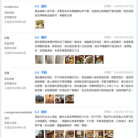
4.2
很好
評價於：2026年03月13日
hungshuhui
飯店服務人員不錯，早餐是另外有餐廳類似早午餐，吃起來比較精緻不會吃過飽，附近就是
家庭旅遊
故宮博物院走路即可，參觀很方便
豪華雙床房
入住於2026年03月
5.0
極好
評價於：2026年02月26日
訪客
過年期間很幸運的預定到了僅剩的一間空房，距離故宮非常近，接待人員很親切，房間是屬
家庭旅遊
於典雅的裝潢，隔音很好，床也很舒適 家人住的舒服，隔天早餐雖然不是自助式，是單點
豪華大床房
的，但相當美味，未來有機會想要在入住
入住於2026年02月
3.5
不錯
評價於：2026年02月04日
訪客
酒店離故宮很近，步行到故宮參觀也可以。酒店服務人員的態度有禮。房間空間大、面對馬
家庭旅遊
路很開陽，晚上睡覺也不覺得嘈雜，房間和浴室的設施足夠。早餐可選擇英式、美式或中式
豪華雙床房
的套餐，各式套餐的食物品種不多，但份量足夠。早餐時間至早上十時三十分，晚了起床也
入住於2025年12月
能用餐，這個要點讚！但酒店除了餐廳外，並沒有其他設施可提供給住客，設施明顯不足！
4.3
很好
評價於：2026年01月10日
Lvxingaihaozhe666666
酒店位於台北士林區，離台北故宮博物院約700米，步行可到。酒店門口有多路公交車可至
其他
士林捷運站（地鐵站），周邊缺乏商業和餐館，不方便。早餐為點餐定食，分為英式、美式
豪華大床房
和中餐。前台服務，餐廳服務很好，熱情、禮貌。
入住於2026年01月