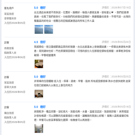
5.0
極好
評價於：2026年07月19日
匿名用戶
台北酒店本來就不用多說，位置好，服務好，每個人都很友善，很有愛心💗 ，我們從香港
家庭旅遊
過來，也幫了我們很多忙，分給我們的房間也是極好，周邊餐廳也很多，不得不說，台灣的
豪華雙床房
餐廳真的好吃😋，很難忘的回憶感謝酒店的所有工作人員
入住於2026年05月
4.5
很好
評價於：2026年06月26日
訪客
質感極佳，很注重細節跟品質的好旅館，台北出差基本上很會選這邊，一停車出來就有木頭
商務旅客
香，用到建材也好，門也厚實隔音極佳，可惜的部分入住那間空調有低頻聲，床單乾淨但有
精緻單人房
破損，早餐相當優秀
入住於2026年06月
5.0
極好
評價於：2026年05月25日
訪客
非常棒的住宿體驗 從入住、停車、過夜、早餐、退房 所有感受都很棒 熱水也很快就熱 這家
家庭旅遊
住宿已經被納入以後北上會住的地方
豪華大床房
入住於2026年05月
5.0
極好
評價於：2026年05月18日
訪客
房間乾淨，備品完整，浴缸很大、深度也夠，水量、温度沒話說，泡澡很舒服！ 床旁燈設
獨自旅遊
計很有格調，可以調整的亮度最接近小夜燈，讓獨旅的我放心好眠！ 服務人員態度親切有
精緻單人房
禮，早餐可以依菜單客製化選擇，有機會可以再旅宿。
入住於2026年05月