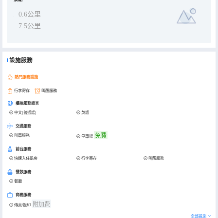
0.6公里
7.5公里
設施服務
熱門服務設施
行李寄存
叫醒服務
櫃枱服務語言
中文(普通話)
英語
交通服務
免費
叫車服務
停車場
前台服務
快速入住退房
行李寄存
叫醒服務
餐飲服務
餐廳
商務服務
附加费
傳真/複印
全部設施