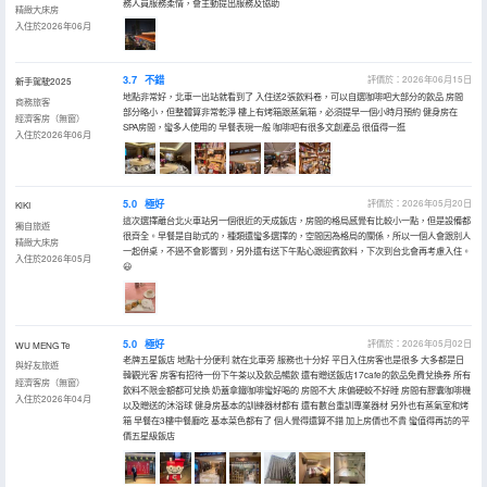
務人員服務柔情，會主動提出服務及協助
精緻大床房
入住於2026年06月
3.7
不錯
評價於：2026年06月15日
新手駕駛2025
地點非常好，北車一出站就看到了 入住送2張飲料卷，可以自選咖啡吧大部分的飲品 房間
商務旅客
部分略小，但整體算非常乾淨 樓上有烤箱跟蒸氣箱，必須提早一個小時月預約 健身房在
經濟客房（無窗）
SPA房間，蠻多人使用的 早餐表現一般 咖啡吧有很多文創產品 很值得一逛
入住於2026年06月
5.0
極好
評價於：2026年05月20日
KlKI
這次選擇離台北火車站另一個很近的天成飯店，房間的格局感覺有比較小一點，但是設備都
獨自旅遊
很齊全。早餐是自助式的，種類還蠻多選擇的，空間因為格局的關係，所以一個人會跟別人
精緻大床房
一起併桌，不過不會影響到，另外還有送下午點心跟迎賓飲料，下次到台北會再考慮入住。
入住於2026年05月
😃
5.0
極好
評價於：2026年05月02日
WU MENG Te
老牌五星飯店 地點十分便利 就在北車旁 服務也十分好 平日入住房客也是很多 大多都是日
與好友旅遊
韓觀光客 房客有招待一份下午茶以及飲品暢飲 還有贈送飯店17cafe的飲品免費兌換券 所有
經濟客房（無窗）
飲料不限金額都可兌換 奶蓋拿鐵咖啡蠻好喝的 房間不大 床偏硬較不好睡 房間有膠囊咖啡機
入住於2026年04月
以及贈送的沐浴球 健身房基本的訓練器材都有 還有數台重訓專業器材 另外也有蒸氣室和烤
箱 早餐在3樓中餐廳吃 基本菜色都有了 個人覺得還算不錯 加上房價也不貴 蠻值得再訪的平
價五星級飯店