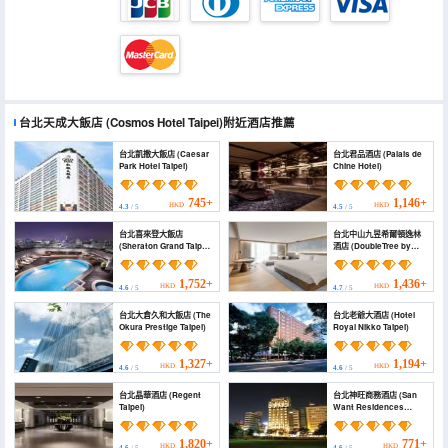
台北天成大飯店
(Cosmos Hotel Taipei)
附近酒店推薦
台北凱撒大飯店 (Caesar
台北君品酒店 (Palais de
Park Hotel Taipei)
Chine Hotel)
745+
1,146+
HKD
HKD
4.3
/ 5
4.5
/ 5
台北喜來登大飯店
台北中山九昱希爾頓逸林
(Sheraton Grand Taipei
酒店 (DoubleTree by
Hotel)
Hilton Taipei
Zhongshan)
1,752+
1,436+
HKD
HKD
4.6
/ 5
4.7
/ 5
台北大倉久和大飯店 (The
台北老爺大酒店 (Hotel
Okura Prestige Taipei)
Royal Nikko Taipei)
1,327+
1,194+
HKD
HKD
4.6
/ 5
4.6
/ 5
台北晶華酒店 (Regent
台北神旺商務酒店 (San
Taipei)
Want Residences
Taipei)
1,820+
771+
HKD
HKD