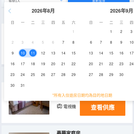
重新搜尋
2026年8月
2026年9月
精緻大床房
日
一
二
三
四
五
六
日
一
二
三
四
1
1
2
3
20㎡
5-16層
空調
2
3
4
5
6
7
8
6
7
8
9
10
查看供應
電視機
冰箱
9
10
11
12
13
14
15
13
14
15
16
17
16
17
18
19
20
21
22
20
21
22
23
24
經濟客房(無窗)
23
24
25
26
27
28
29
27
28
29
30
30
31
17㎡
5-16層
空調
*所有入住退房日期均為目的地日期
查看供應
電視機
冰箱
豪華家庭房