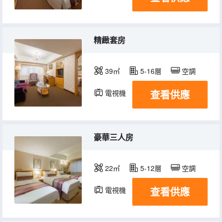
精緻套房
39㎡
5-16層
空調
查看供應
電視機
冰箱
豪華三人房
22㎡
5-12層
空調
查看供應
電視機
冰箱