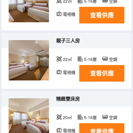
22㎡
5-16層
空調
查看供應
電視機
冰箱
親子三人房
22㎡
5-16層
空調
查看供應
電視機
冰箱
精緻雙床房
20㎡
5-16層
空調
查看供應
電視機
冰箱