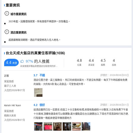
重要資訊
城市重要資訊
2025年起，因應環保政策，所有旅宿不再提供一次性備品。
酒店重要資訊
超過最晚取消期限，酒店不接受修改入住人姓名。
台北天成大飯店的真實住客評論(1036)
4.8
4.4
4.5
4
97%
的人推薦
4.4
/5分
位置
清潔度
服務
設施
永安旅遊評價由真實酒店住客提供的評價。
3.7
不錯
評價於：2026年08月03日
訪客
酒店位置方便，員工服務佳。 所訂的房間尚算大，不過沒有景觀。 每天下午時段都有免費
家庭旅遊
的茶點，大約有3款 點心及飲品，可堂食或外帶。
親子三人房
入住於2026年07月
4.2
很好
評價於：2026年08月01日
Kelvin HK Yuen
這酒店雖然已在一定歷史,但員工十分主動和有禮,房間有點細但十分整潔,入住有免費下午茶
家庭旅遊
十分美味,頂樓有健身房可以做運動,最大優點是在台北捷運出口,下雨也不用濕身和行街方便,
精緻大床房
行程最後一晚起床便是早機首選地方
入住於2026年07月