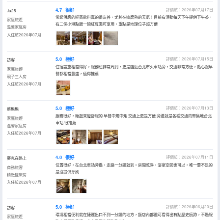
4.7
很好
評價於：2026年07月17日
Ju25
常態供應的迎賓飲料真的很友善，尤其在這麼熱的天氣！目前有活動每天下午提供下午茶，
家庭旅遊
有二個小港點跟一碗紅豆湯可享用，重點是地理位子超方便
温馨家庭房
入住於2026年07月
5.0
極好
評價於：2026年07月15日
訪客
住宿設施相當得好，服務也非常周到，更是臨近台北市火車站旁，交通非常方便，點心跟早
家庭旅遊
餐都相當豐盛，值得推薦
親子三人房
入住於2026年07月
5.0
極好
評價於：2026年07月13日
蔡熊熊
服務很好，睡起來蠻舒服的 早餐中規中矩 交通上更是方便 旁邊就是各種交通的聚集地台北
家庭旅遊
車站 很推薦
温馨家庭房
入住於2026年07月
4.0
很好
評價於：2026年07月11日
麥克在路上
位置很好，在台北車站旁邊，走路一分鐘就到。房間乾淨，浴室空間也可以，唯一要不足的
商務旅客
是沒提供牙刷
精緻雙床房
入住於2026年07月
5.0
極好
評價於：2026年06月20日
訪客
環境相當便利就在捷運出口不到一分鐘的地方，飯店內部雖可看得出有點歷史痕跡，不過服
家庭旅遊