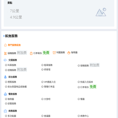
景點
7公里
4.9公里
設施服務
熱門服務設施
附加费
免費
叫醒服務
咖啡廳
接機服務
行李寄存
交通服務
附加费
叫車服務
租車服務
接機服務
附加费
停車場
送機服務
前台服務
禮賓服務
VIP通道入住
快速入住退房
免費
前台貴重物品保險櫃
專職行李員
行李寄存
餐飲服務
咖啡廳
大堂吧
餐廳
送餐服務
商務服務
多功能廳
會議廳
商務中心