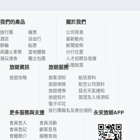
我們的產品
關於我們
旅行團
機票
公司背景
酒店
自由行
最新動向
郵輪
船票
新聞發佈
高鐵火車票
當地體驗
分行位置
港玩港食
獨立包團
人才招聘及發展
私隱政策
旅遊資訊
旅遊服務
旅遊攻略
旅客須知
航班資料
旅遊保險
航空公司資料
旅遊禮券
惡劣天氣通知
旅遊短片
簽證及入境須知
電子印花
旅行團報名及責任細則
更多服務與支援
永安旅遊APP
會員登入
會員活動
會員登記
顧客意見
會籍簡介
服務查詢