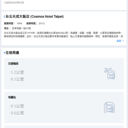
入住於2024年03月
台北天成大飯店
(Cosmos Hotel Taipei)
開業時間：
1980
装修時間；
2012
地址：
忠孝西路一段43號
台北天成大飯店成立於1979年，座落於捷運台北車站M3出口旁，為捷運、高鐵、台鐵、客運、公車等交通樞紐地帶，
擁有極佳的地理優勢；此外，台北天成大飯店數年來秉持着親切、貼心又專業的服務精神，穩定、紮實的餐飲品質，深
獲國際旅客、商務人士的青睞，更是許多機關團體指定的聚會場所。秉持着不斷提升品質及追求卓越的精神，台北天成
展開
大飯店於2011年斥資數千萬全面升級館內外硬體設備，以大器簡約之設計宣告嶄新的開始。在多元且完善的服務之外，
更期望每位賓客在倍感尊榮之餘，也能有如回家般的舒適感受。
住宿周邊
交通樞紐
5.2公里
0.1公里
地鐵站
0.1公里
0.6公里