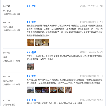
5.0
極好
評價於：2024年11月10日
L0***47
代人預訂
入住於2024年11月
4.8
很好
評價於：2024年10月17日
G0***38
因為這間酒店價錢浮動很大，最後決定只住兩天，今次行程住了三間酒店，這間算是整體上
和家人出遊
最好的，無論位置、清潔度、員工禮貌都很好，床也很好睡，設施上比較舊一點，但以一間
入住於2024年10月
歷史悠久的酒店來說，算保養得很好了，唯一缺點是廁所有臭渠味，但如果下次再去台北若
果價錢合理都會首選這間。
4.5
很好
評價於：2024年08月04日
L0***93
位置很好，近台北站，近地下街 清潔度也很乾淨整齊 服務感覺可以，有打招呼 設施有年代
其他
感，隔音不好，冷氣可以再多些
入住於2024年08月
4.5
很好
評價於：2024年03月31日
K0***49
22年前住過, 22年後再來住。 地點太好了, 我們之後去台中, 方便出行。 老酒店, 房間走廊都
和家人出遊
有一股味道。 早餐不錯,能吃飽吃好。 我們三人入住送了三張咖啡券, 咖啡很不錯, 有驚喜。
入住於2024年03月
3.8
不錯
評價於：2024年03月29日
K1***37
酒店的自助早餐非常豐富, 值得一讚。 它的位置亦很好, 就在地鐵站上。
夫婦/情侶出遊