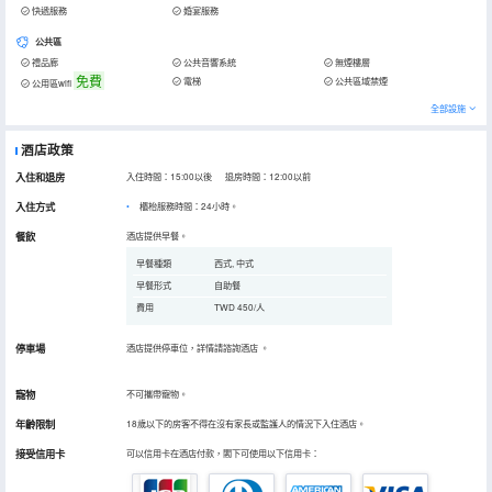
快遞服務
婚宴服務
公共區
禮品廊
公共音響系統
無煙樓層
免費
電梯
公共區域禁煙
公用區wifi
全部設施
酒店政策
入住和退房
入住時間：15:00以後 退房時間：12:00以前
入住方式
櫃枱服務時間：24小時。
餐飲
酒店提供早餐。
早餐種類
西式, 中式
早餐形式
自助餐
費用
TWD 450/人
停車場
酒店提供停車位，詳情請諮詢酒店
。
寵物
不可攜帶寵物。
年齡限制
18歲以下的房客不得在沒有家長或監護人的情況下入住酒店。
接受信用卡
可以信用卡在酒店付款，閣下可使用以下信用卡：