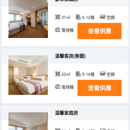
37㎡
5-12層
空調
查看供應
電視機
冰箱
温馨客房(無窗)
22㎡
5-16層
空調
查看供應
電視機
冰箱
温馨家庭房