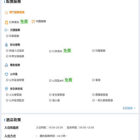
設施服務
熱門服務設施
免費
叫醒服務
行李寄存
交通服務
叫車服務
前台服務
免費
快速入住退房
叫醒服務
行李寄存
外幣兌換服務
餐飲服務
公共區
免費
公共區域禁煙
電梯
公用區wifi
安全與安保
火災報警器
安全報警器
煙霧報警器
公共區域監控
滅火器
一氧化碳報警器
全部設施
酒店政策
入住和退房
入住時間：15:00-23:30 退房時間：00:00-12:00
入住方式
櫃枱服務時間：24小時。