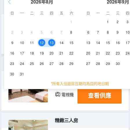
2026年8月
2026年9月
豪華雙床房
日
一
二
三
四
五
六
日
一
二
三
四
1
1
2
3
20㎡
空調
電視機
2
3
4
5
6
7
8
6
7
8
9
10
查看供應
冰箱
9
10
11
12
13
14
15
13
14
15
16
17
16
17
18
19
20
21
22
20
21
22
23
24
精緻四人房
23
24
25
26
27
28
29
27
28
29
30
30
31
34.7㎡
2-10層
空調
*所有入住退房日期均為目的地日期
查看供應
電視機
冰箱
精緻三人房