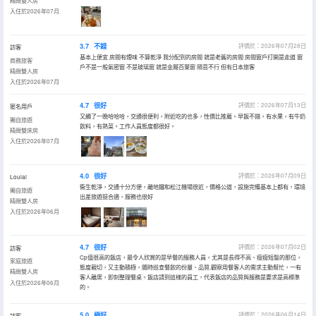
精緻雙人房
入住於2026年07月
3.7
不錯
評價於：2026年07月28日
訪客
基本上便宜 房間有煙味 不算乾淨 我分配到的房間 就是老舊的房間 房間窗戶打開是走道 窗
商務旅客
戶不是一般氣密窗 不是玻璃窗 就是金屬百葉窗 隔音不行 但有日本旅客
精緻雙人房
入住於2026年07月
4.7
很好
評價於：2026年07月13日
匿名用戶
又續了一晚哈哈哈，交通很便利，附近吃的也多，性價比推薦。早飯不錯，有水果，有牛奶
獨自旅遊
飲料，有熱菜。工作人員態度都很好。
精緻雙床房
入住於2026年07月
4.0
很好
評價於：2026年07月09日
Loulai
衞生乾淨，交通十分方便，離地鐵和松江機場很近，價格公道，設施完備基本上都有，環境
獨自旅遊
出差旅遊挺合適，服務也很好
精緻雙人房
入住於2026年06月
4.7
很好
評價於：2026年07月02日
訪客
Cp值很高的飯店，最令人欣賞的是早餐的服務人員，尤其是長得不高、瘦瘦短髮的那位，
家庭旅遊
態度親切，又主動積極，隨時巡查餐飲的份量、品質,觀察用餐客人的需求主動幫忙，一有
精緻雙人房
客人離席，即刻整理餐桌。飯店請到這樣的員工，代表飯店的品質與服務是要求是高標準
入住於2026年06月
的。
5.0
極好
評價於：2026年06月14日
訪客