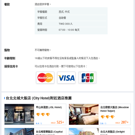
餐飲
酒店提供早餐。
早餐種類
西式, 中式
早餐形式
自助餐
費用
TWD 300/人
營業時間
07:00 - 10:00 每天
寵物
不可攜帶寵物。
年齡限制
18歲以下的房客不得在沒有家長或監護人的情況下入住酒店。
接受信用卡
可以信用卡在酒店付款，閣下可使用以下信用卡：
台北北城大飯店
(City Hotel)
附近酒店推薦
甲山林湯旅 (JSL Hotel)
台北密都大飯店 (Meadow
Hotel Taipei)
525+
207+
HKD
HKD
4.4
/ 5
3.6
/ 5
台北唯客樂飯店 (Capital
台北大來飯店 (Delight