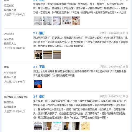
飯店翻修過，會找到這飯店有年代的痕跡！譬如鑰匙、房卡、房間門….但住宿乾淨沒異
家庭旅遊
味，床也不難睡！價格在台北市很便宜，還含早餐，早餐簡單好吃！房間雖然不大，但乾淨
精緻雙人房
舒適，空間足夠，對得起這個價格！CP值高，捷運站好找，近南京復興站走路5～10分鐘
入住於2026年06月
2.7
還行
評價於：2026年05月31日
JessieSo
酒店地理位置好，近捷運站，服務員的態度也好，可惜飯店比較舊，房間冷氣不停滴水，馬
家庭旅遊
桶沖水很差，要開蓋來沖水才安心！房內插頭很少，現今社會甚麼可能沒地方義電！最大問
精緻四人房
題，房門完來從來沒有鎖過，門咭只是用來取電！
入住於2026年05月
3.7
不錯
評價於：2026年05月25日
訪客
假日上台北看演唱會 提供乾淨的住宿 且價錢不貴還有早餐 CP值蠻高的 所以下次有機會會
與好友旅遊
再入住 離捷運約10分鐘的路程還算不錯
精緻四人房
入住於2026年05月
2.7
還行
評價於：2026年04月26日
HUANG, CHUNG-WEI
衞生程度：OK，以老飯店來說不錯了 位置：離南京復興站很近，走路不到3分鐘 設施：門
獨自旅遊
完全打不開，門鎖的感應裝置根本虛設，最後還要用踹的、靠窗的床往右傾斜，感覺要塌
精緻雙床房
了、提供的Wifi根本查無此名。 服務：因門打不開而需要換房，但後續上來一位陸籍服務
入住於2026年04月
員，沒辦法換房就算了，但後面還怪我回來太晚，我可就不爽了。是你們設施有問題在先
吧，居然還能臉皮厚成這樣。好的「老飯店」可不是隻有你們這一家齁。