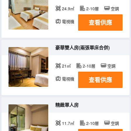
24.9㎡
2-10層
空調
查看供應
電視機
冰箱
豪華雙人房(兩張單床合併)
21㎡
2-10層
空調
查看供應
電視機
冰箱
精緻單人房
11.7㎡
2-10層
空調