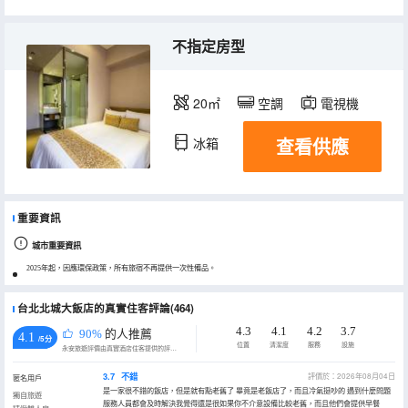
不指定房型
20㎡
空調
電視機
查看供應
冰箱
重要資訊
城市重要資訊
2025年起，因應環保政策，所有旅宿不再提供一次性備品。
台北北城大飯店的真實住客評論(464)
4.3
4.1
4.2
3.7
90%
的人推薦
4.1
/5分
位置
清潔度
服務
設施
永安旅遊評價由真實酒店住客提供的評價。
3.7
不錯
評價於：2026年08月04日
匿名用戶
是一家很不錯的飯店，但是就有點老舊了 畢竟是老飯店了，而且冷氣挺吵的 遇到什麼問題
獨自旅遊
服務人員都會及時解決我覺得還是很如果你不介意設備比較老舊，而且他們會提供早餐