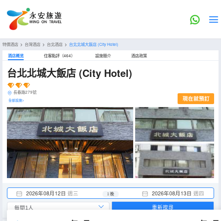
特價酒店
>
台灣酒店
>
台北酒店
>
台北北城大飯店
(City Hotel)
酒店概览
住客點評（464）
設施簡介
酒店政策
台北北城大飯店
(City Hotel)
長春路279號
現在就預訂
全部設施>
2026年08月12日
週三
2026年08月13日
週四
1 晚
重新搜尋