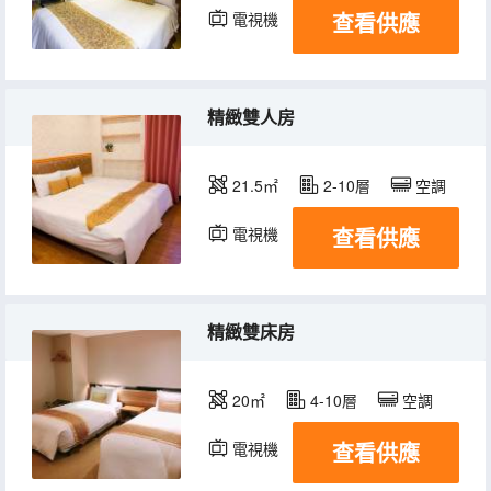
查看供應
電視機
冰箱
精緻雙人房
21.5㎡
2-10層
空調
查看供應
電視機
冰箱
精緻雙床房
20㎡
4-10層
空調
查看供應
電視機
冰箱