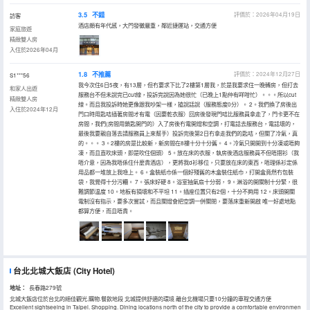
3.5
不錯
評價於：2026年04月19日
訪客
酒店頗有年代感，大門發黴嚴重，鄰近捷運站，交通方便
家庭旅遊
精緻雙人房
入住於2026年04月
1.8
不推薦
評價於：2024年12月27日
S1***56
我今次住6日5夜，有13層，但冇要求下比了2樓第1層我，於是我要求住一晚轉房，但打去
和家人出遊
服務台不但未說完已cut線，投訴完說因為她很忙（已晚上1點仲有咩咁忙）。。。所以cut
精緻雙人房
線。而且我投訴時她更像跟我吵架一樣，搶說話說（服務態度0分）。 2。我們換了房後出
入住於2024年12月
門口時用匙咭插著房間才有電（因要乾衣服）回房後發現門咭比服務員拿走了，門卡更不在
房間，我們(房間用鎖匙開門的）入了房後冇電開燈和空調，打電話去服務台，電話壞的，
最後我要親自落去請服務員上來幫手）投訴完後第2日冇拿走我們的匙咭，但關了冷氣，真
的。。。 3。2樓的房是比較新，新房間在8樓十分十分舊。 4。冷氣只開開到十分凍或唔夠
凍，而且直吹床頭，即是吹住個頭） 5。放在床的衣服，執房後酒店服務員不但唔摺衫（我
唔介意，因為我唔係住什麼貴酒店），更將我d衫移位，只要放在床的東西，唔理係衫定係
用品都一堆放上我喼上。 6。盒裝紙巾係一個好殘舊的木盒裝住紙巾，打開盒竟然冇包裝
袋，我覺得十分污糟。 7。張床好硬 8。浴室抽氣扇十分弱， 9。淋浴的開關制十分緊，很
難調節温度 10。地板有損壞和不平坦 11。插座位置只有2個，十分不夠用 12。床頭開關
電制沒有指示，要多次嘗試，而且關燈會把空調一併關閉，要落床重新開啟 唯一好處地點
都算方便，而且唔貴。
台北北城大飯店
(City Hotel)
地址：
長春路279號
北城大飯店位於台北的絕佳觀光.購物.餐飲地段 北城提供舒適的環境 離台北機場只要10分鐘的車程交通方便
Excellent sightseeing in Taipei. Shopping. Dining locations north of the city to provide a comfortable environment f