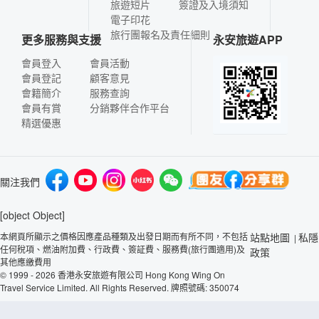
旅遊短片
簽證及入境須知
電子印花
旅行團報名及責任細則
更多服務與支援
永安旅遊APP
會員登入
會員活動
會員登記
顧客意見
會籍簡介
服務查詢
會員有賞
分銷夥伴合作平台
精選優惠
關注我們
[object Object]
本網頁所顯示之價格因應產品種類及出發日期而有所不同，不包括
站點地圖
私隱
|
任何稅項、燃油附加費、行政費、簽証費、服務費(旅行團適用)及
政策
其他應繳費用
© 1999 - 2026 香港永安旅遊有限公司 Hong Kong Wing On
Travel Service Limited. All Rights Reserved. 牌照號碼: 350074