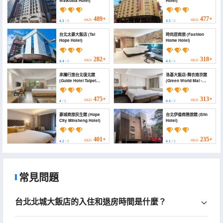
Waikoloa Hotel)
Hotel)
489+
477+
HKD
HKD
4.3
/ 5
4.5
/ 5
台北太豪大飯店 (Tai
時尚居商旅 (Fashion
Hope Hotel)
Home Hotel)
282+
318+
HKD
HKD
4.4
/ 5
4.3
/ 5
承攜行旅台北復北館
洛碁大飯店-舞衣南京館
(Guide Hotel Taipei
(Green World Mai -
Fuxing N.)
NanJing)
475+
313+
HKD
HKD
4
/ 5
4.4
/ 5
豪城商旅民生館 (Hope
台北伊倫商務旅館 (Erin
City Minsheng Hotel)
Hotel)
401+
235+
HKD
HKD
4.2
/ 5
4.1
/ 5
常見問題
台北北城大飯店的入住和退房時間是什麼？