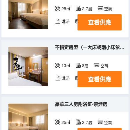
25㎡
2-7層
空調
查看供應
淋浴
電視機
冰箱
不指定房型（一大床或兩小床依飯店安排，需走樓梯自行搬運行李.禁煙房）
13㎡
8層
空調
查看供應
淋浴
電視機
冰箱
豪華三人房附浴缸-禁煙房
25㎡
2-7層
空調