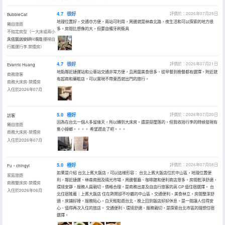
4.7
很好
評價於：2026年07月25日
BubbleCat
地理位置好，交通亦方便，兩站可利用，周邊就是林森北路，夜生活和可以探索的地方很
獨自旅遊
多。房間比想像的大，但要自備牙刷衞具
不指定房型（一大床或兩小
床依飯店安排，需走樓梯自
入住於2026年05月
行搬運行李.禁煙房）
4.7
很好
評價於：2026年07月21日
Evanric Huang
地點鄰近捷運站和公車站交通非常方便，且周圍美食很多，從早餐到晚餐都有選擇，附近就
商務旅客
有超商和藥粧店，可以實現不帶東西就出門的旅行。
商務大床房-禁煙房
入住於2026年07月
5.0
極好
評價於：2026年07月20日
訪客
因為在台北一個人多留幾天，所以轉到大床房。還是挺闊落的。但我收拾行李的時候發現有
獨自旅遊
隻小蟑螂。。。。 希望趕走了吧。。。
商務大床房-禁煙房
入住於2026年07月
5.0
極好
評價於：2026年07月08日
Fu，chingyi
如果是介紹 台北上賓大飯店，可以這樣形容： 台北上賓大飯店位於中山區，地理位置便
家庭旅遊
利，鄰近捷運、林森商圈及晴光市場，周邊餐廳、咖啡館和便利商店眾多。房間乾淨舒適，
商務雙床房-禁煙房
環境安靜，服務人員親切，價格合理，是商務出差及自由行旅客的高 CP 值住宿選擇。 台
入住於2026年06月
北住宿推薦｜上賓大飯店 住在熱鬧卻不吵雜的中山區，交通便利、美食林立，房間整潔舒
適，床鋪好睡，服務貼心。白天輕鬆遊台北，晚上回到飯店好好休息，是一間讓人住得安
心、值得再次入住的旅店。 交通便利、環境舒適、服務親切，是探索台北市區的理想住宿
選擇。