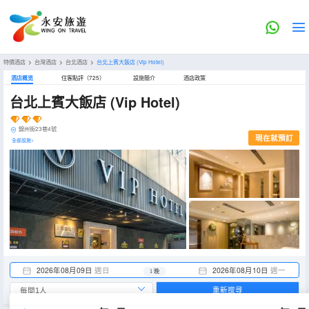
特價酒店
>
台灣酒店
>
台北酒店
>
台北上賓大飯店
(Vip Hotel)
酒店概览
住客點評（725）
設施簡介
酒店政策
台北上賓大飯店
(Vip Hotel)
錦州街23巷4號
現在就預訂
全部設施>
2026年08月09日
週日
2026年08月10日
週一
1 晚
重新搜尋