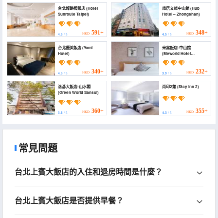
台北燦路都飯店 (Hotel
旅居文旅中山館 (Hub
Sunroute Taipei)
Hotel – Zhongshan)
591+
348+
HKD
HKD
4.3
/ 5
4.5
/ 5
台北優美飯店 (Yomi
米窩飯店-中山館
Hotel)
(Meworld Hotel
Zhongshan)
340+
232+
HKD
HKD
4.3
/ 5
3.9
/ 5
洛碁大飯店-山水閣
尚印2館 (Stay Inn 2)
(Green World Sansui)
360+
355+
HKD
HKD
3.6
/ 5
4.3
/ 5
常見問題
台北上賓大飯店的入住和退房時間是什麼？
台北上賓大飯店是否提供早餐？