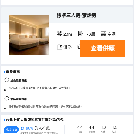
標準三人房-禁煙房
23㎡
1-3層
空調
查看供應
淋浴
電視機
冰箱
重要資訊
城市重要資訊
2025年起，因應環保政策，所有旅宿不再提供一次性備品。
酒店重要資訊
酒店客房不接受婚慶/派對/聚會/商業拍攝等用途，多有不便敬請諒解。
台北上賓大飯店的真實住客評論(725)
4.4
4.4
4.3
4.1
96%
的人推薦
4.3
/5分
位置
清潔度
服務
設施
永安旅遊評價由真實酒店住客提供的評價。