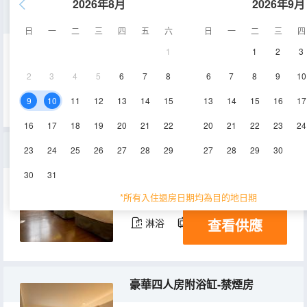
2026年8月
2026年9月
商務大床房-禁煙房
日
一
二
三
四
五
六
日
一
二
三
四
1
1
2
3
13㎡
1-7層
空調
2
3
4
5
6
7
8
6
7
8
9
10
查看供應
淋浴
電視機
冰箱
9
10
11
12
13
14
15
13
14
15
16
17
16
17
18
19
20
21
22
20
21
22
23
24
商務三人房（3張單人床）-禁煙房
23
24
25
26
27
28
29
27
28
29
30
30
31
25㎡
2-7層
空調
*所有入住退房日期均為目的地日期
查看供應
淋浴
電視機
冰箱
豪華四人房附浴缸-禁煙房