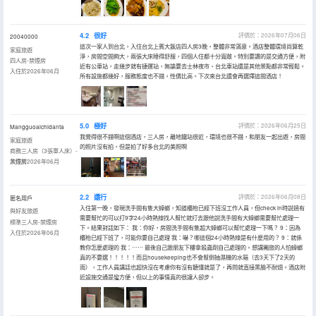
4.2
很好
評價於：2026年07月06日
20040000
這次一家人到台北，入住台北上賓大飯店四人房3晚，整體非常滿意。酒店整體環境尚算乾
家庭旅遊
淨，房間空間夠大，兩張大床睡得舒服，四個人住都十分寬敞。特別要讚的是交通方便，附
四人房-禁煙房
近有公車站，走幾步就有捷運站，無論要去士林夜市、台北車站還是其他景點都非常輕鬆。
入住於2026年06月
所有設施都幾好，服務態度也不錯，性價比高。下次來台北還會再選擇這間酒店！
5.0
極好
評價於：2026年06月25日
Mangguoaichidanta
我覺得很不錯啊這個酒店，三人房，離地鐵站很近，環境也很不錯，和朋友一起出遊，房間
家庭旅遊
的照片沒有拍，但是拍了好多台北的美照啊
商務三人房（3張單人床）-
禁煙房
入住於2026年06月
2.2
還行
評價於：2026年06月08日
匿名用戶
入住第一晚，發現洗手間有隻大蟑螂，知道櫃枱已經下班沒工作人員，但check in時說過有
與好友旅遊
需要幫忙的可以打9字24小時熱線找人幫忙就打去跟他說洗手間有大蟑螂需要幫忙處理一
標準三人房-禁煙房
下。結果對話如下： 我：你好，房間洗手間有隻超大蟑螂可以幫忙處理一下嗎？ 9：因為
入住於2026年06月
櫃枱已經下班了，可能你要自己處理 我：嚇？哪這個24小時熱線是有什麼用的？ 9：就係
教你怎麼處理的 我：⋯⋯ 最後自己跟朋友下樓拿殺蟲劑自己處理的。想講獨旅的人怕蟑螂
真的不要選！！！！！而且housekeeping也不會幫倒抽濕機的水箱（去3天下了2天的
雨），工作人員講話也超快沒在考慮你有沒有聽懂就是了，再問就直接黑臉不耐煩。酒店附
近設施交通是蠻方便，但以上的事情真的很讓人卻步。