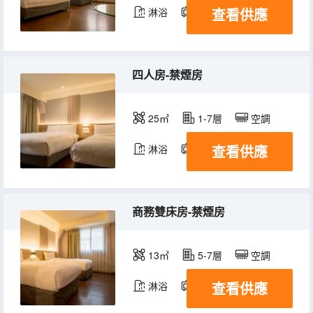
查看供應
淋浴
電視機
冰箱
四人房-禁煙房
25㎡
1-7層
空調
查看供應
淋浴
電視機
冰箱
商務雙床房-禁煙房
13㎡
5-7層
空調
查看供應
淋浴
電視機
冰箱