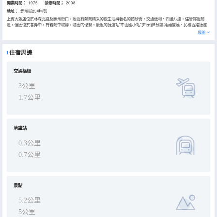
開業時間：
1975
装修時間；
2008
地址：
錦州街23巷4號
上賓大飯店位於林森北路及錦州街口，附近有熱鬧精采的夜生活與著名的婚紗街，交通便利、四通八達。儘管鄰近鬧
區，但因位於巷弄中，有着鬧中取靜，隱密的優勢。最近的捷運站"中山國小站"步行僅5分鐘,距離雙連、民權西路捷運
站亦僅步行十分鐘。
展開
飯店客房平均四至八坪。客房內免費供應全套衞浴設備、盥洗備品、迷你冰箱、茶與咖啡沖泡設備、吹風機、無線上
網、有線電視頻道、外線電話(收費)等。為了您住的安全，本飯店裝設反偷拍系統24小時偵測，讓您住得無牽無掛，高
住宿周邊
枕無憂。
交通樞紐
3公里
1.7公里
地鐵站
0.3公里
0.7公里
景點
5.2公里
5公里