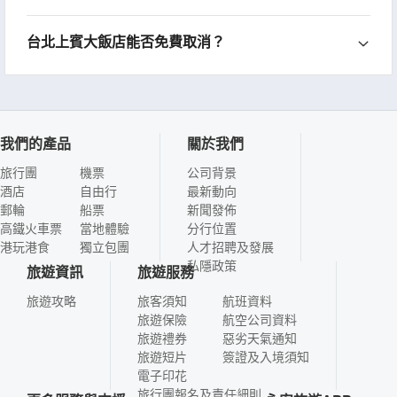
台北上賓大飯店能否免費取消？
我們的產品
關於我們
旅行團
機票
公司背景
酒店
自由行
最新動向
郵輪
船票
新聞發佈
高鐵火車票
當地體驗
分行位置
港玩港食
獨立包團
人才招聘及發展
私隱政策
旅遊資訊
旅遊服務
旅遊攻略
旅客須知
航班資料
旅遊保險
航空公司資料
旅遊禮券
惡劣天氣通知
旅遊短片
簽證及入境須知
電子印花
旅行團報名及責任細則