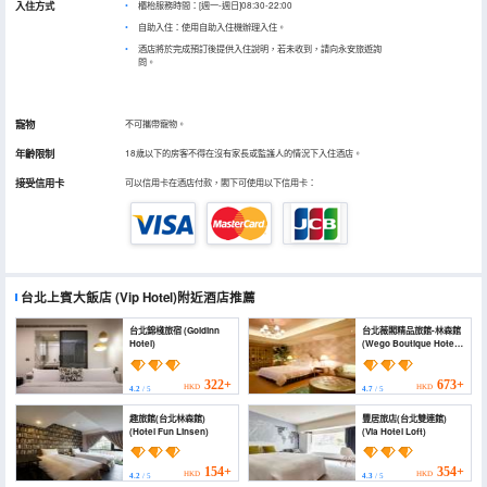
入住方式
櫃枱服務時間：[週一-週日]08:30-22:00
自助入住：使用自助入住機辦理入住。
酒店將於完成預訂後提供入住說明，若未收到，請向永安旅遊詢
問。
寵物
不可攜帶寵物。
年齡限制
18歲以下的房客不得在沒有家長或監護人的情況下入住酒店。
接受信用卡
可以信用卡在酒店付款，閣下可使用以下信用卡：
台北上賓大飯店
(Vip Hotel)
附近酒店推薦
台北錦棧旅宿 (Goldinn
台北薇閣精品旅館-林森館
Hotel)
(Wego Boutique Hotel-
Linsen)
322+
673+
HKD
HKD
4.2
/ 5
4.7
/ 5
趣旅館(台北林森館)
豐居旅店(台北雙連館)
(Hotel Fun Linsen)
(Via Hotel Loft)
154+
354+
HKD
HKD
4.2
/ 5
4.3
/ 5