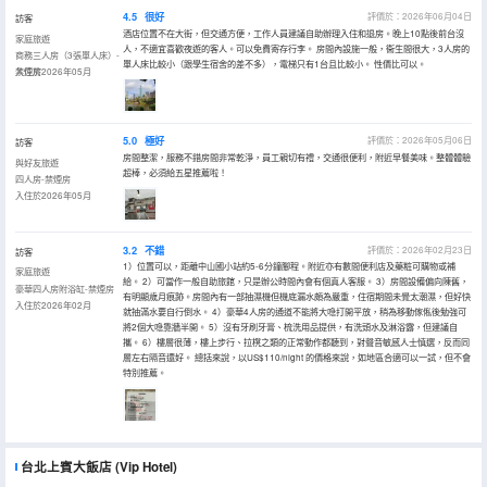
4.5
很好
評價於：2026年06月04日
訪客
酒店位置不在大街，但交通方便，工作人員建議自助辦理入住和退房。晚上10點後前台沒
家庭旅遊
人，不適宜喜歡夜遊的客人。可以免費寄存行李。 房間內設施一般，衞生間很大，3人房的
商務三人房（3張單人床）-
單人床比較小（跟學生宿舍的差不多），電梯只有1台且比較小。 性價比可以。
禁煙房
入住於2026年05月
5.0
極好
評價於：2026年05月06日
訪客
房間整潔，服務不錯房間非常乾淨，員工親切有禮，交通很便利，附近早餐美味。整體體驗
與好友旅遊
超棒，必須給五星推薦啦！
四人房-禁煙房
入住於2026年05月
3.2
不錯
評價於：2026年02月23日
訪客
1）位置可以，距離中山國小站約5-6分鐘腳程。附近亦有數間便利店及藥粧可購物或補
家庭旅遊
給。 2）可當作一般自助旅館，只是辦公時間內會有個真人客服。 3）房間設備偏向陳舊，
豪華四人房附浴缸-禁煙房
有明顯歲月痕跡。房間內有一部抽濕機但機底漏水頗為嚴重，住宿期間未覺太潮濕，但好快
入住於2026年02月
就抽滿水要自行倒水。 4）豪華4人房的通道不能將大喼打開平放，稍為移動傢俬後勉強可
將2個大喼靠牆半開。 5）沒有牙刷牙膏、梳洗用品提供，有洗頭水及淋浴露，但建議自
攜。 6）樓層很薄，樓上步行、拉櫈之類的正常動作都聽到，對聲音敏感人士慎選，反而同
層左右隔音還好。 總括來說，以US$110/night 的價格來說，如地區合適可以一試，但不會
特別推薦。
台北上賓大飯店
(Vip Hotel)