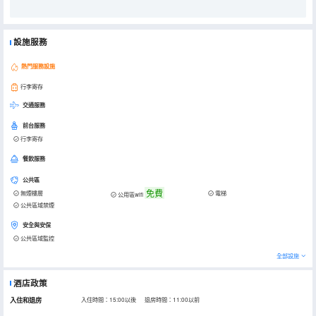
設施服務
熱門服務設施
行李寄存
交通服務
前台服務
行李寄存
餐飲服務
公共區
免費
無煙樓層
電梯
公用區wifi
公共區域禁煙
安全與安保
公共區域監控
全部設施
酒店政策
入住和退房
入住時間：15:00以後 退房時間：11:00以前