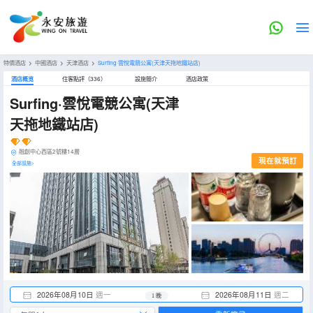
特價酒店
>
中國酒店
>
天津酒店
>
Surfing·雲悅電競公寓(天津天拖地鐵站店)
酒店概览
住客點評（336）
設施簡介
酒店政策
Surfing·雲悅電競公寓(天津
天拖地鐵站店)
融創中心西區2號樓14層
現在就預訂
全部設施>
2026年08月10日
週一
2026年08月11日
週二
1 晚