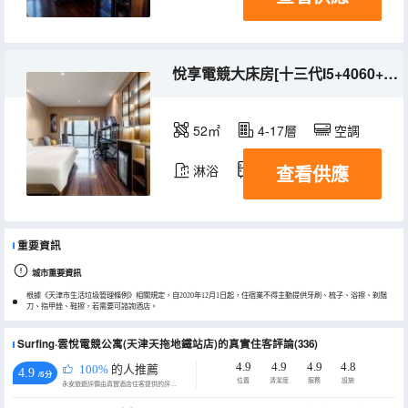
悅享電競大床房[十三代I5+4060+32寸大屏+電競鍵鼠]
52㎡
4-17層
空調
查看供應
淋浴
冰箱
重要資訊
城市重要資訊
根據《天津市生活垃圾管理條例》相關規定，自2020年12月1日起，住宿業不得主動提供牙刷、梳子、浴擦、剃鬚
刀、指甲銼、鞋擦，若需要可諮詢酒店。
Surfing·雲悅電競公寓(天津天拖地鐵站店)的真實住客評論(336)
4.9
4.9
4.9
4.8
100%
的人推薦
4.9
/5分
位置
清潔度
服務
設施
永安旅遊評價由真實酒店住客提供的評價。