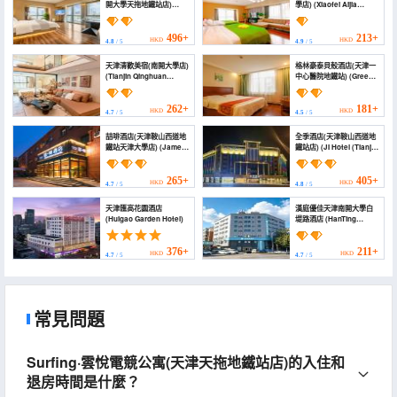
開大學天拖地鐵站店)
學店) (Xiaofei Aijia
(Yisu Smart Service
Homestay (Tianjin
Apartment (Tianjin
Nankai University))
Nankai University
496+
213+
HKD
HKD
4.8
/ 5
4.9
/ 5
Tiantuo Subway
Station))
天津清歡美宿(南開大學店)
格林豪泰貝殼酒店(天津一
(Tianjin Qinghuan
中心醫院地鐵站) (Green
Meisu (Nankai
Tree Shell Inn (Tianjin
University Branch))
Central Hospital
Subway Station Store))
262+
181+
HKD
HKD
4.7
/ 5
4.5
/ 5
喆啡酒店(天津鞍山西道地
全季酒店(天津鞍山西道地
鐵站天津大學店) (James
鐵站店) (JI Hotel (Tianjin
Joyce Coffetel Hotel
Anshan Xidao Subway
(Tianjin Anshan Xidao
Station))
Subway Station Tianjin
265+
405+
HKD
HKD
4.7
/ 5
4.8
/ 5
University))
天津匯高花園酒店
漢庭優佳天津南開大學白
(Huigao Garden Hotel)
堤路酒店 (HanTing
Premium Hotel (Tianjin
Nankai University Baidi
Road))
376+
211+
HKD
HKD
4.7
/ 5
4.7
/ 5
常見問題
Surfing·雲悅電競公寓(天津天拖地鐵站店)的入住和
退房時間是什麼？