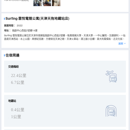
Surfing·雲悅電競公寓(天津天拖地鐵站店)
開業時間：
2022
地址：
融創中心西區2號樓14層
Surfing·雲悅電競公寓位於天津市南開區融創中心西區2號樓，毗鄰南開大學、天津大學、一中心醫院，交通便利，一站
直達天津西站、水上公園、周鄧紀念館、方便前往天津之眼、天津火車站、濱江道小白樓、意大利風情街、古文化街、
鼓樓等地。 酒店周邊餐飲、購物一應俱全。 酒店擁有多間極速電競客房，所有房間配備千兆網絡、5060TI、5070顯卡
展開
電競設備、高端舒適外設。所有床品及洗漱用品，均選用優質合作商，客用茶杯、口杯、毛巾、浴巾均為高温消毒，客
房均輕奢級設計，配備品牌零圧床墊、星級床品布草、無線WIFI、24小時熱水，致力為客人打造一個貼心舒適、極速電
競空間。 高配電競設備+千兆網絡給您極速電競體驗，特有的零壓床墊一覺美夢到天亮，讓您置身於家的清新與高雅享
住宿周邊
受“多一點自在”的愉悅入住體驗。歡迎您的下榻！
交通樞紐
22.4公里
6.7公里
地鐵站
0.4公里
1公里