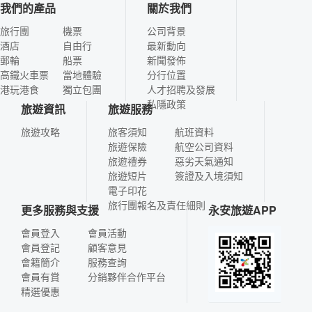
我們的產品
關於我們
旅行團
機票
公司背景
酒店
自由行
最新動向
郵輪
船票
新聞發佈
高鐵火車票
當地體驗
分行位置
港玩港食
獨立包團
人才招聘及發展
私隱政策
旅遊資訊
旅遊服務
旅遊攻略
旅客須知
航班資料
旅遊保險
航空公司資料
旅遊禮券
惡劣天氣通知
旅遊短片
簽證及入境須知
電子印花
旅行團報名及責任細則
更多服務與支援
永安旅遊APP
會員登入
會員活動
會員登記
顧客意見
會籍簡介
服務查詢
會員有賞
分銷夥伴合作平台
精選優惠