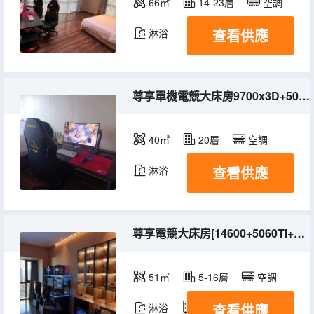
66㎡
14-23層
空調
查看供應
淋浴
尊享單機電競大床房9700x3D+5060ti+2k320hz+GPW+磁軸
40㎡
20層
空調
查看供應
淋浴
尊享電競大床房[14600+5060TI+GPW+2K320+機械臂]
51㎡
5-16層
空調
查看供應
淋浴
冰箱