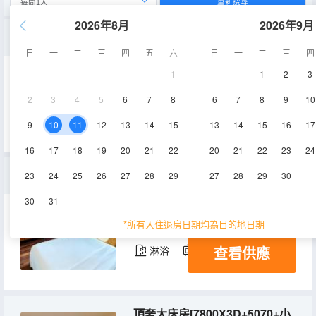
重新搜尋
2026年8月
2026年9月
雲悅·輕奢智選大床房｜乳膠零壓床墊｜休閒沙發
日
一
二
三
四
五
六
日
一
二
三
四
1
1
2
3
48-52㎡
7-27層
空調
2
3
4
5
6
7
8
6
7
8
9
10
查看供應
淋浴
9
10
11
12
13
14
15
13
14
15
16
17
16
17
18
19
20
21
22
20
21
22
23
24
臻享單機大床房|9800X3D+5070+Oled2k360hz+小蜜蜂+GPW
23
24
25
26
27
28
29
27
28
29
30
30
31
48-52㎡
7-28層
空調
*所有入住退房日期均為目的地日期
查看供應
淋浴
電視機
頂奢大床房[7800X3D+5070+小蜜蜂+GPW+2K320+機械臂]