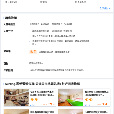
公用區wifi
電梯
新風系統
全部設施
酒店政策
入住和退房
入住時間：14:00以後 退房時間：12:00以前
入住方式
櫃枱服務時間：[週一-週日]08:00-次日00:30
自助入住：請預訂後自行聯絡酒店取得入住密碼。
酒店將於完成預訂後提供入住說明，若未收到，請向永安旅遊詢
問。
停車場
收费
酒店提供停車位，詳情請諮詢酒店
。
寵物
不可攜帶寵物。
年齡限制
18歲以下的房客不得在沒有家長或監護人的情況下入住酒店。
Surfing·雲悅電競公寓(天津天拖地鐵站店)
附近酒店推薦
安辰美宿(天津南開大學店)
馨佳民宿(天津南開大學店)
(Anchen Meisu(Tianjin
(Xinjia Homestay
Nankai University
(Tianjin Nankai
Store))
University))
321+
334+
HKD
HKD
4.7
/ 5
4.9
/ 5
逸宿·智選服務公寓(天津南
小蠅愛家民宿(天津南開大