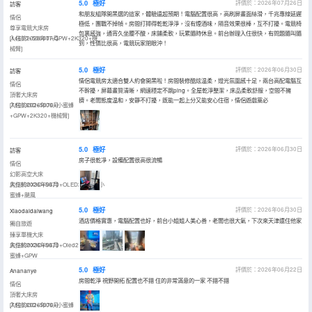
5.0
極好
評價於：2026年07月26日
訪客
和朋友組隊開黑選的這家，體驗遠超預期！電腦配置很高，高刷屏畫面絲滑，千兆專線延遲
情侶
極低，團戰不掉幀。房間打掃得乾乾淨淨，沒有煙酒味，隔音效果很棒，互不打擾。電競椅
尊享電競大床房
包裹感強，通宵久坐腰不酸，床鋪柔軟，玩累隨時休息。前台辦理入住很快，有問題隨叫隨
[14600+5060TI+GPW+2K320+機
入住於2026年07月
到，性價比很高，電競玩家閉眼沖！
械臂]
5.0
極好
評價於：2026年06月30日
訪客
情侶電競房太適合雙人約會開黑啦！房間裝修酷炫温柔，燈光氛圍感十足，兩台高配電腦互
情侶
不幹擾，屏幕畫質清晰，網速穩定不跳ping。全屋乾淨整潔，床品柔軟舒服，空間不擁
頂奢大床房
擠。老闆態度温和，安靜不打擾，既能一起上分又能安心住宿，情侶遊戲黨必
[7800X3D+5070+小蜜蜂
入住於2026年06月
+GPW+2K320+機械臂]
5.0
極好
評價於：2026年06月30日
訪客
房子很乾凈，設備配置很高很流暢
情侶
幻影高空大床
房|9800X3D+5070+OLED2K360+小
入住於2026年06月
蜜蜂+颶風
5.0
極好
評價於：2026年06月30日
Xiaodaidaiwang
酒店價格實惠，電腦配置也好，前台小姐姐人美心善，老闆也很大氣，下次來天津還住他家
獨自旅遊
臻享單機大床
房|9800X3D+5070+Oled2k360hz+小
入住於2026年06月
蜜蜂+GPW
5.0
極好
評價於：2026年06月22日
Anananye
房間乾淨 視野開拓 配置也不錯 住的非常滿意的一家 不錯不錯
情侶
頂奢大床房
[7800X3D+5070+小蜜蜂
入住於2026年06月