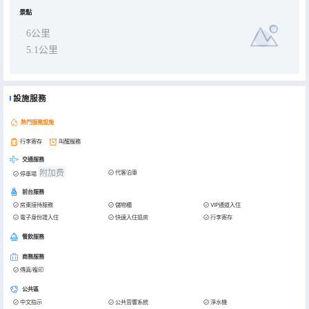
景點
6公里
5.1公里
設施服務
熱門服務設施
行李寄存
叫醒服務
交通服務
附加费
代客泊車
停車場
前台服務
房東接待服務
儲物櫃
VIP通道入住
電子身份證入住
快速入住退房
行李寄存
餐飲服務
商務服務
傳真/複印
公共區
中文指示
公共音響系統
淨水機