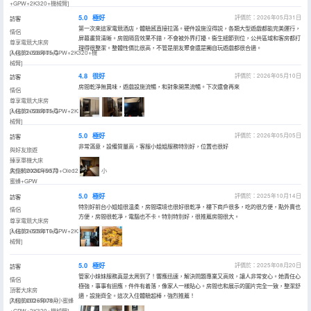
+GPW+2K320+機械臂]
5.0
極好
評價於：2026年05月31日
訪客
第一次來這家電競酒店，體驗感直接拉滿。硬件設施沒得説，各類大型遊戲都能完美運行，
情侶
屏幕畫質清晰。房間隔音效果不錯，不會被外界打擾。衞生細節到位，公共區域和客房都打
尊享電競大床房
理得很整潔。整體性價比很高，不管是朋友聚會還是獨自玩遊戲都很合適。
[14600+5060TI+GPW+2K320+機
入住於2026年05月
械臂]
4.8
很好
評價於：2026年05月10日
訪客
房間乾淨無異味，遊戲設施流暢，和對象開黑流暢。下次還會再來
情侶
尊享電競大床房
[14600+5060TI+GPW+2K320+機
入住於2026年05月
械臂]
5.0
極好
評價於：2026年05月05日
訪客
非常滿意，設備質量高，客服小姐姐服務特別好，位置也很好
與好友旅遊
臻享單機大床
房|9800X3D+5070+Oled2k360hz+小
入住於2026年05月
蜜蜂+GPW
5.0
極好
評價於：2025年10月14日
訪客
特別好前台小姐姐很温柔，房間環境也很好很乾凈，樓下商戶很多，吃的很方便，點外賣也
情侶
方便，房間很乾凈，電腦也不卡。特別特別好，很推薦房間很大。
尊享電競大床房
[14600+5060TI+GPW+2K320+機
入住於2025年10月
械臂]
5.0
極好
評價於：2025年08月20日
訪客
管家小妹妹服務真是太周到了！響應迅速，解決問題專業又高效，讓人非常安心。她責任心
情侶
極強，事事有迴應，件件有着落，像家人一樣貼心。房間也和展示的圖片完全一致，整潔舒
頂奢大床房
適，設施齊全。這次入住體驗超棒，強烈推薦！
[7800X3D+5070+小蜜蜂
入住於2025年08月
+GPW+2K320+機械臂]