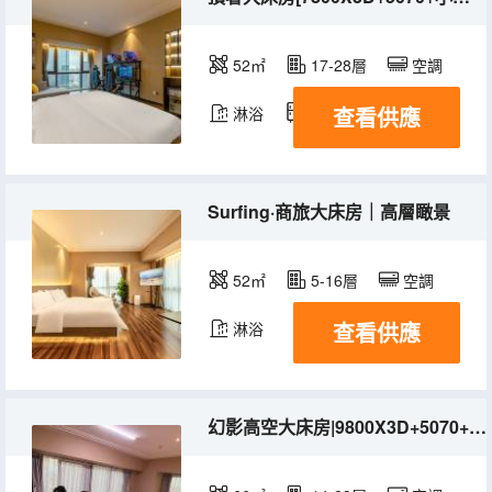
52㎡
17-28層
空調
查看供應
淋浴
冰箱
Surfing·商旅大床房｜高層瞰景
52㎡
5-16層
空調
查看供應
淋浴
幻影高空大床房|9800X3D+5070+OLED2K360+小蜜蜂+颶風