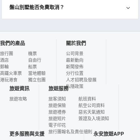
盤山別墅能否免費取消？
我們的產品
關於我們
旅行團
機票
公司背景
酒店
自由行
最新動向
郵輪
船票
新聞發佈
高鐵火車票
當地體驗
分行位置
港玩港食
獨立包團
人才招聘及發展
私隱政策
旅遊資訊
旅遊服務
旅遊攻略
旅客須知
航班資料
旅遊保險
航空公司資料
旅遊禮券
惡劣天氣通知
旅遊短片
簽證及入境須知
電子印花
旅行團報名及責任細則
更多服務與支援
永安旅遊APP