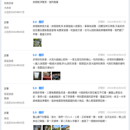
房間乾淨整潔，強烈推薦
商務旅客
大床房
入住於2025年07月
5.0
極好
評價於：2024年08月11日
訪客
房間裝修很大氣，房間很乾凈 房東姐姐人很實在，事事有迴應，回覆及時又熱情 天氣好的
其他
話在露台還能看星星哦 有農家菜館，吃飯很方便，也可以請房東給準備標準餐，我們選了
入住於2024年08月
早餐，豐盛又好吃
5.0
極好
評價於：2024年08月04日
訪客
非常好的房東，大哥大姐細心招待，一家五室住的好開心，吃的好開心，非常好的體驗哦。
家庭旅遊
✨[進入房間第一眼]很大很乾凈 🙋[對於房東，我想説]大哥大姐特別周到 📍[對於周邊的便利
入住於2024年08月
度，我要説]方便出行
5.0
極好
評價於：2024年06月30日
訪客
房間非常棒，三層每層都能洗澡，適合團建，5個房間大家住着互不打擾，離盤山景區也
家庭旅遊
近，車停小區，走着就能到，省了停車費。特別要表揚的是早餐，豐盛又好吃，房主一大早
整棟
過來親自準備的，退房後還發現我遺漏的個人物品，費心幫我郵寄回來。
入住於2024年06月
5.0
極好
評價於：2024年05月05日
訪客
盤山腳下別墅區，很大，我們一行八人，三家，正好每家一層，合適，白天出去玩，晚上回
其他
來自己做飯，第一天燒烤，第二天柴火羊蠍子，度過了一個愉快的假期！
入住於2024年05月