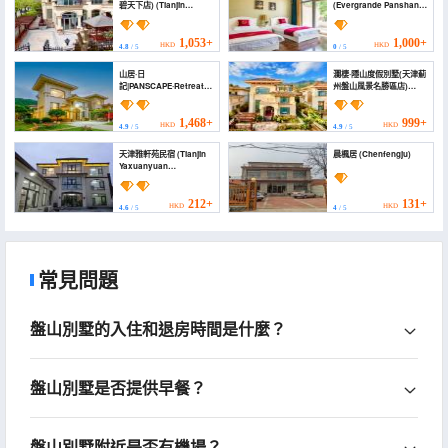
碧天下店) (Tianjin
(Evergrande Panshan
Linshan Yayuan
385 Villa)
Homestay (Evergrande
Jinbi World Branch))
1,053+
1,000+
HKD
HKD
4.8
/ 5
0
/ 5
山居·日
瀾棲·隱山度假別墅(天津薊
記|PANSCAPE·Retreat|
州盤山風景名勝區店)
別墅(天津盤山名勝風景區
(Lanqi · Hidden
店) (Tianjin Panxi
Mountain Resort Villa)
Shanju Holiday Villa)
1,468+
999+
HKD
HKD
4.9
/ 5
4.9
/ 5
天津雅軒苑民宿 (Tianjin
晨楓居 (Chenfengju)
Yaxuanyuan
Homestay)
212+
131+
HKD
HKD
4.6
/ 5
4
/ 5
常見問題
盤山別墅的入住和退房時間是什麼？
盤山別墅是否提供早餐？
盤山別墅附近是否有機場？