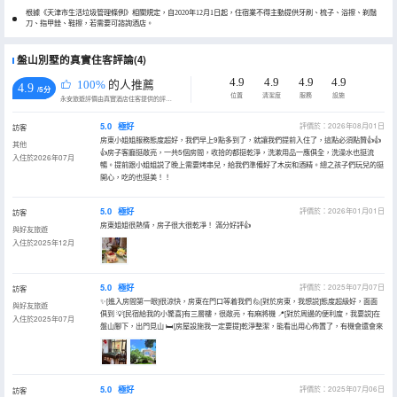
根據《天津市生活垃圾管理條例》相關規定，自2020年12月1日起，住宿業不得主動提供牙刷、梳子、浴擦、剃鬚
刀、指甲銼、鞋擦，若需要可諮詢酒店。
盤山別墅的真實住客評論(4)
4.9
4.9
4.9
4.9
100%
的人推薦
4.9
/5分
位置
清潔度
服務
設施
永安旅遊評價由真實酒店住客提供的評價。
5.0
極好
評價於：2026年08月01日
訪客
房東小姐姐服務態度超好，我們早上9點多到了，就讓我們提前入住了，這點必須點贊👍👍
其他
👍房子客廳挺敞亮，一共5個房間，收拾的都挺乾淨，洗漱用品一應俱全，洗澡水也挺流
入住於2026年07月
暢。提前跟小姐姐説了晚上需要烤串兒，給我們準備好了木炭和酒精。總之孩子們玩兒的挺
開心，吃的也挺美！！
5.0
極好
評價於：2026年01月01日
訪客
房東姐姐很熱情，房子很大很乾凈！ 滿分好評👍
與好友旅遊
入住於2025年12月
5.0
極好
評價於：2025年07月07日
訪客
✨[進入房間第一眼]很涼快，房東在門口等着我們 🙋[對於房東，我想説]態度超級好，面面
與好友旅遊
俱到 💡[民宿給我的小驚喜]有三層樓，很敞亮，有麻將機 📍[對於周邊的便利度，我要説]在
入住於2025年07月
盤山腳下，出門見山 🛏[房屋設施我一定要提]乾淨整潔，能看出用心佈置了，有機會還會來
5.0
極好
評價於：2025年07月06日
訪客