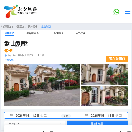
特價酒店
>
中國酒店
>
天津酒店
>
盤山別墅
酒店概览
住客點評（4）
設施簡介
酒店政策
盤山別墅
官莊鎮石佛村恒大金碧天下11-1號
現在就預訂
全部設施>
2026年08月12日
週三
2026年08月13日
週四
1 晚
重新搜尋