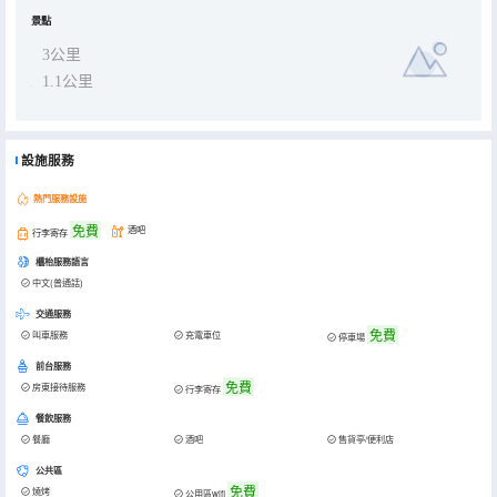
景點
3公里
1.1公里
設施服務
熱門服務設施
免費
酒吧
行李寄存
櫃枱服務語言
中文(普通話)
交通服務
免費
叫車服務
充電車位
停車場
前台服務
免費
房東接待服務
行李寄存
餐飲服務
餐廳
酒吧
售貨亭/便利店
公共區
免費
燒烤
公用區wifi