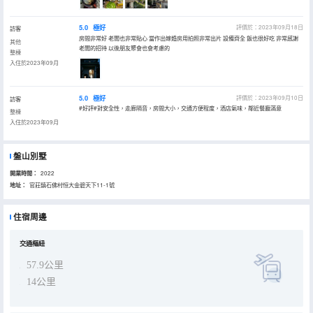
5.0
極好
評價於：2023年09月18日
訪客
房間非常好 老闆也非常貼心 當作出嫁婚房用拍照非常出片 設備齊全 飯也很好吃 非常感謝
其他
老闆的招待 以後朋友聚會也會考慮的
整棟
入住於2023年09月
5.0
極好
評價於：2023年09月10日
訪客
#好評#對安全性，走廊隔音，房間大小，交通方便程度，酒店氣味，鄰近餐廳滿意
整棟
入住於2023年09月
盤山別墅
開業時間：
2022
地址：
官莊鎮石佛村恒大金碧天下11-1號
住宿周邊
交通樞紐
57.9公里
14公里