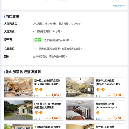
全部設施
酒店政策
入住和退房
入住時間：15:00以後 退房時間：12:00以前
入住方式
櫃枱服務時間：24小時。
停車場
免费
酒店附近提供公共停車場
。
充電車位
•
酒店附近提供充電樁，交直流複合式充電。
寵物
允許攜帶寵物，不收取額外費用。
盤山別墅
附近酒店推薦
墅一墅二·山景庭院度假別
天津伴山時光別墅
墅(天津薊州盤山風景名勝
(Tianjin Banshan Time
區店) (Mountain View
Villa)
Courtyard Vacation
Villa (Tianjin Jizhou
1,854+
1,128+
HKD
HKD
5
/ 5
5
/ 5
Mount Pan store))
Free·墅自在·親子休閒度假
盤山恒翠庭苑別墅
美宿(盤山風景區店)
(Panshan Hengcui
(Free·Shu Zi Zai·Parent-
Tingyuan Villa)
child Leisure Vacation
Beauty Hotel (Panshan
1,648+
1,238+
HKD
HKD
4.4
/ 5
4.8
/ 5
Scenic Area Branch))
天津臨山雅苑民宿(恒大金
恒大盤山385別墅