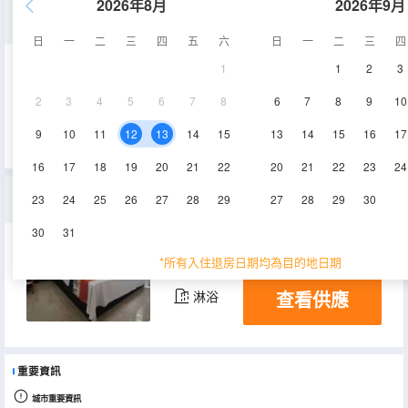
2026年8月
2026年9月
整棟
日
一
二
三
四
五
六
日
一
二
三
四
1
1
2
3
200㎡
1-3層
空調
2
3
4
5
6
7
8
6
7
8
9
10
查看供應
淋浴
9
10
11
12
13
14
15
13
14
15
16
17
16
17
18
19
20
21
22
20
21
22
23
24
大床房
23
24
25
26
27
28
29
27
28
29
30
30
31
20㎡
1-3層
空調
*所有入住退房日期均為目的地日期
查看供應
淋浴
重要資訊
城市重要資訊