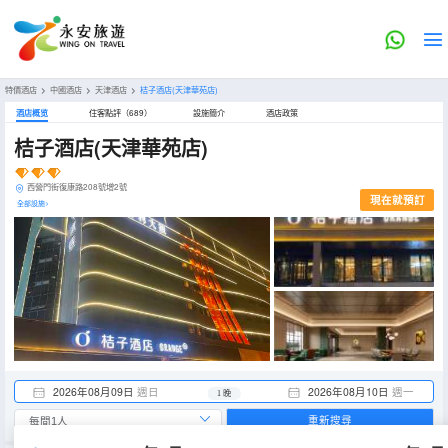
特價酒店
>
中國酒店
>
天津酒店
>
桔子酒店(天津華苑店)
酒店概览
住客點評（689）
設施簡介
酒店政策
桔子酒店(天津華苑店)
西營門街復康路208號增2號
現在就預訂
全部設施>
2026年08月09日
週日
2026年08月10日
週一
1 晚
重新搜尋