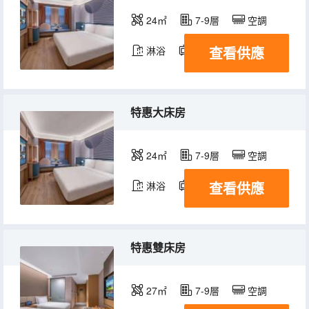
24㎡
7-9層
空調
查看供應
淋浴
電視機
冰箱
特惠大床房
24㎡
7-9層
空調
查看供應
淋浴
電視機
特惠雙床房
27㎡
7-9層
空調