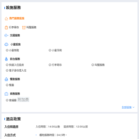
設施服務
熱門服務設施
行李寄存
叫醒服務
交通服務
小童設施
小童拖鞋
小童牙刷
前台服務
快速入住退房
行李寄存
叫醒服務
電子身份證入住
餐飲服務
餐廳
商務服務
附加费
會議廳
全部設施
酒店政策
入住和退房
入住時間：14:00以後 退房時間：12:00以前
入住方式
櫃枱服務時間：24小時。