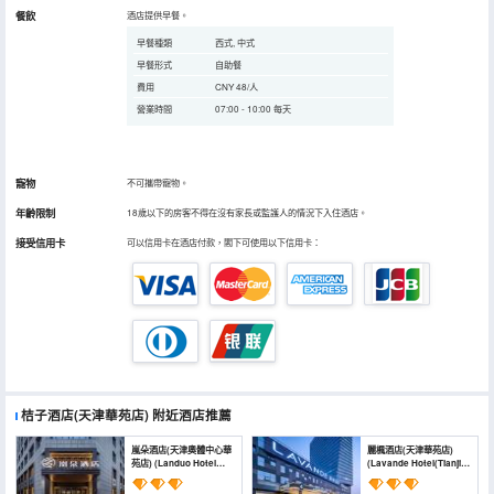
餐飲
酒店提供早餐。
早餐種類
西式, 中式
早餐形式
自助餐
費用
CNY 48/人
營業時間
07:00 - 10:00 每天
寵物
不可攜帶寵物。
年齡限制
18歲以下的房客不得在沒有家長或監護人的情況下入住酒店。
接受信用卡
可以信用卡在酒店付款，閣下可使用以下信用卡：
桔子酒店(天津華苑店)
附近酒店推薦
嵐朵酒店(天津奧體中心華
麗楓酒店(天津華苑店)
苑店) (Landuo Hotel
(Lavande Hotel(Tianjin
(Huayuan Branch,
Huayuan Store))
Tianjin Olympic Sports