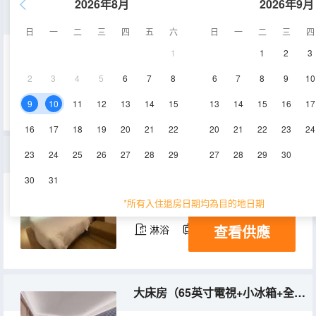
2026年8月
2026年9月
高級雙床房（65英寸電視+小冰箱+全屋智能）
日
一
二
三
四
五
六
日
一
二
三
四
1
1
2
3
27㎡
7-9層
空調
2
3
4
5
6
7
8
6
7
8
9
10
查看供應
淋浴
電視機
冰箱
9
10
11
12
13
14
15
13
14
15
16
17
16
17
18
19
20
21
22
20
21
22
23
24
精選大床房（65英寸電視+小冰箱+全屋智能）
23
24
25
26
27
28
29
27
28
29
30
30
31
27㎡
7-9層
空調
*所有入住退房日期均為目的地日期
查看供應
淋浴
電視機
冰箱
大床房（65英寸電視+小冰箱+全屋智能）