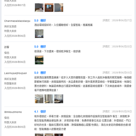
特惠大床房
入住於2026年07月
5.0
極好
評價於：2026年06月27日
Chanmaoaixiaoxiaoyu
酒店環境挺好的，入住體驗很好，全屋智能，推薦推薦
與好友旅遊
特惠大床房
入住於2026年06月
5.0
極好
評價於：2026年06月22日
訪客
很滿意，下次還來。環境乾淨衞生，很舒適
情侶
特惠大床房
入住於2026年06月
5.0
極好
評價於：2026年06月03日
Laoniuyuejiroujuan
這家酒店讓我驚喜連連！從步入大堂的優雅氛圍，到工作人員如沐春風的微笑服務，每個細
與好友旅遊
節都無可挑剔。房間寬敞明亮，床品柔軟舒適，窗外風景更是絕佳。早餐豐富美味，地理位
特惠雙床房
置也很便利。無論是商務出行還是休閑度假，這裏都是絕佳選擇。下次來這座城市，我還會
入住於2026年05月
毫不猶豫地選擇這裏！
4.1
很好
評價於：2026年05月29日
Ximilouzimomo
和外環很近，停車方便，房間設施：全自動化房間操作設施齊全智能操作 衞生：房間乾淨
情侶
衞生智能馬桶坐便加熱 床：非常舒服 停車：免費停車車位充足 位置交通：外環很近，門口
特惠大床房
好吃的也多，臨街位置好找 服務：熱情服務細心提醒 性價比：我在永安定的價格很合適 總
入住於2026年05月
結：智能機器人送餐就是方便