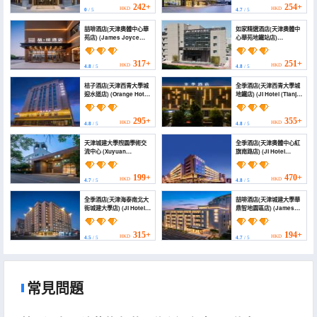
Center))
242+
254+
HKD
HKD
0
/ 5
4.7
/ 5
喆啡酒店(天津奧體中心華
如家精選酒店(天津奧體中
苑店) (James Joyce
心華苑地鐵站店)
Coffetel Hotel (Tianjin
(Homeinn Plus Hotel
Aoti Zhongxin
(Tianjin Olympic Sports
Huayuan))
Center Huayuan
317+
251+
HKD
HKD
4.8
/ 5
4.8
/ 5
Subway Station))
桔子酒店(天津西青大學城
全季酒店(天津西青大學城
迎水道店) (Orange Hotel
地鐵店) (JI Hotel (Tianjin
(Tianjin Haitai
Xiqing University Town
University Town store))
Subway))
295+
355+
HKD
HKD
4.8
/ 5
4.8
/ 5
天津城建大學煦園學術交
全季酒店(天津奧體中心紅
流中心 (Xuyuan
旗南路店) (JI Hotel
Academic Exchange
(Tianjin Aoti Zhongxin
Center, Tianjin
Hongqi Nan Road))
Chengjian University)
199+
470+
HKD
HKD
4.7
/ 5
4.8
/ 5
全季酒店(天津海泰南北大
喆啡酒店(天津城建大學華
街城建大學店) (JI Hotel
鼎智地園區店) (James
(Tianjin Haitai North
Joyce Coffetel (Tianjin
and South Street City
City Construction
Construction
University Huading
315+
194+
HKD
HKD
4.5
/ 5
4.7
/ 5
University Branch))
Zhidi Park))
常見問題