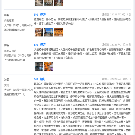
5.0
極好
評價於：2026年03月18日
訪客
位置絕佳，停車方便，房間乾淨衞生那都不用説了，服務到位！這個價錢，住到這麼好的酒
商務旅客
店，撿了大便宜了，推薦大家都來住！
大床房（65英寸電視+小冰
箱+全屋智能）
入住於2026年03月
5.0
極好
評價於：2026年01月31日
訪客
入住桔子酒店體驗超佳，大堂的桔子香氛很治癒，前台服務貼心高效。房間乾淨整潔，設施
與好友旅遊
齊全，床墊舒適，隔音效果好，睡得特別安穩。性價比超高，周邊出行也便利，不管出差還
高級雙床房（65英寸電視
是旅行都很合適，下次還來！👍👍👍
+小冰箱+全屋智能）
入住於2026年01月
5.0
極好
評價於：2026年01月23日
訪客
這次入住體驗真的超出預期，必須好好誇一誇這家酒店！首先位置特別優越，不管是出行逛
其他
街還是前往景區都很方便，周邊交通、商超配套都很完善，完全不用為出行和覓食發愁。辦
大床房（65英寸電視+小冰
理入住的過程特別順暢，前台工作人員態度熱情又耐心，全程微笑服務，還會主動告知酒店
箱+全屋智能）
入住於2026年01月
的各項設施使用方法和周邊遊玩、停車的小攻略，細節裏滿是貼心。 進入房間更是讓人眼
前一亮，整體空間寬敞明亮，裝修風格簡約大氣又不失温馨，採光和通風都特別好，房間裏
完全沒有異味，衹有淡淡的清新感。床品柔軟乾淨，床墊的軟硬度剛剛好，睡起來特別舒
服，出差旅途的疲憊一下子就消散了；房間裏的設施一應俱全，電視、空調、熱水壺等都維
護得很新，使用起來毫無問題，衞浴間乾濕分離，熱水出水快且水温穩定，洗漱用品的品質
也在線，完全不用自帶，特別方便。 保潔阿姨的打掃工作做得超細緻，床單被罩一客一
換，桌面、地面、衞浴角落都擦得乾乾淨淨，連牀頭櫃、窗台這些小細節都沒有灰塵，每天
出門回來房間都整整齊齊，讓人住得特別安心。酒店的公共區域也打理得很好，走廊整潔無
雜物，電梯運行順暢，全程幾乎聽不到嘈雜的噪音，不管是休息還是辦公都特別安靜，整體
的居住氛圍特別舒心。 另外酒店的早餐也值得一提，種類豐富多樣，有熱菜、麪點、粥