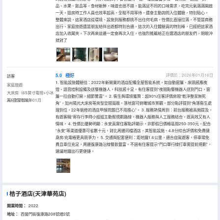
品、水果、飲品等，食材新鮮，味道也很不錯，能滿足不同的口味需求，吃完元氣滿滿開啟
一天。退房時工作人員也效率超高，全程不用等待，還會主動詢問入住體驗，特別貼心。
整體來説，這家酒店從環境、設施到服務都挑不出任何毛病，性價比直接拉滿，不管是商務
出行、家庭旅遊還是朋友結伴出遊都特別合適。這次的入住體驗真的特別棒，已經把這家酒
店加入收藏夾，下次再來這邊一定會再次入住，也強烈推薦給正在選酒店的朋友們，閉眼沖
就對了
5.0
極好
評價於：2026年01月16日
訪客
1. 智能設施體驗佳：2022年新開業的酒店配備全屋智能系統，如自動窗簾、床頭感應夜
家庭旅遊
燈、語音控制設備及送餐機器人，科技感十足。有住客提到“夜間點餐機器人送到門口，窗
大床房（65英寸電視+小冰
簾一拉自動打開，細節驚喜”。 2. 衞生與環境獲贊：超90%住客評價房間“乾淨整潔無死
箱+全屋智能）
入住於2026年01月
角”，加州陽光大床房等房型空間寬敞，落地窗可俯瞰城市景觀。部分點評提到“角落衞生處
理到位，22年裝修的酒店甲醛問題已不用擔心”。 3. 服務熱情周到：前台服務被高頻提及，
有遊客稱“寄存行李時小姐姐主動幫規劃路線。機器人服務與人工服務結合，既高效又有人
情味。 4. 性價比優勢明顯：永安真實住客點評顯示，非節假日價格區間250-350元，配合
“永安”等渠道優惠可省數十元。對比周邊同檔酒店，其智能設施、4.8分綜合評價和免費健
身房/充電樁更具競爭力。 5. 交通與配套便利：距地鐵1.6公里，適合自駕遊客。停車場免
費且車位充足，周邊復康路沿線餐飲豐富。不過有住客提示“門口單行線打車需提前規劃”，
建議地鐵出行更便捷。
桔子酒店(天津華苑店)
開業時間：
2022
地址：
西營門街復康路208號增2號