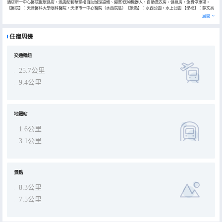
酒店新一中心醫院復康路店，酒店配套華掌櫃自助辦理設備、迎賓/送物機器人、自助洗衣房、健身房，免費停車場。
【醫院】：天津醫科大學眼科醫院，天津市一中心醫院（水西院區）【景點】：水西公園，水上公園 【學校】：靜文高
中，城建大學，寶德商業大學，【娛樂】物美超市，大吉利網球俱樂部，大吉利足球夢劇場。酒店明亮簡約的裝修風格
展開
使您在勞累的旅途中增添一絲温馨。我們選用天然精油洗沐用品，小度智能語音控制系統，聲控床頭燈設計，可投屏65
寸智能電視，讓芬芳減輕疲勞，讓聲音代替手臂，我們只為給您舒適的陪伴。
住宿周邊
交通樞紐
25.7公里
9.4公里
地鐵站
1.6公里
3.1公里
景點
8.3公里
7.5公里