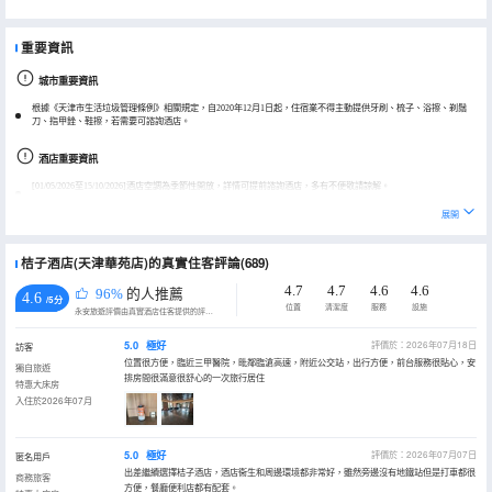
重要資訊
城市重要資訊
根據《天津市生活垃圾管理條例》相關規定，自2020年12月1日起，住宿業不得主動提供牙刷、梳子、浴擦、剃鬚
刀、指甲銼、鞋擦，若需要可諮詢酒店。
酒店重要資訊
[01/05/2026至15/10/2026]酒店空調為季節性開放，詳情可提前諮詢酒店，多有不便敬請諒解。
展開
桔子酒店(天津華苑店)的真實住客評論(689)
4.7
4.7
4.6
4.6
96%
的人推薦
4.6
/5分
位置
清潔度
服務
設施
永安旅遊評價由真實酒店住客提供的評價。
5.0
極好
評價於：2026年07月18日
訪客
位置很方便，臨近三甲醫院，毗鄰臨滄高速，附近公交站，出行方便，前台服務很貼心，安
獨自旅遊
排房間很滿意很舒心的一次旅行居住
特惠大床房
入住於2026年07月
5.0
極好
評價於：2026年07月07日
匿名用戶
出差繼續選擇桔子酒店，酒店衞生和周邊環境都非常好，雖然旁邊沒有地鐵站但是打車都很
商務旅客
方便，餐廳便利店都有配套。