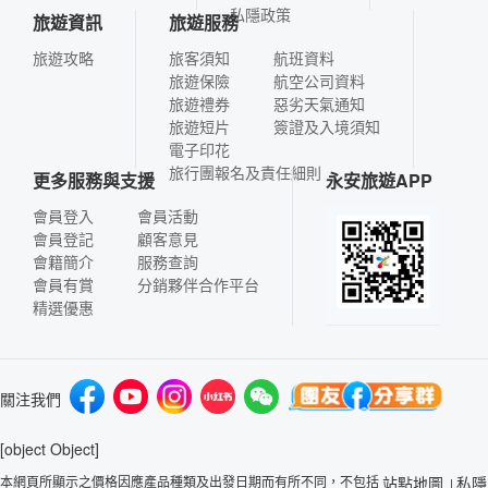
私隱政策
旅遊資訊
旅遊服務
旅遊攻略
旅客須知
航班資料
旅遊保險
航空公司資料
旅遊禮券
惡劣天氣通知
旅遊短片
簽證及入境須知
電子印花
旅行團報名及責任細則
更多服務與支援
永安旅遊APP
會員登入
會員活動
會員登記
顧客意見
會籍簡介
服務查詢
會員有賞
分銷夥伴合作平台
精選優惠
關注我們
[object Object]
本網頁所顯示之價格因應產品種類及出發日期而有所不同，不包括
站點地圖
私隱
|