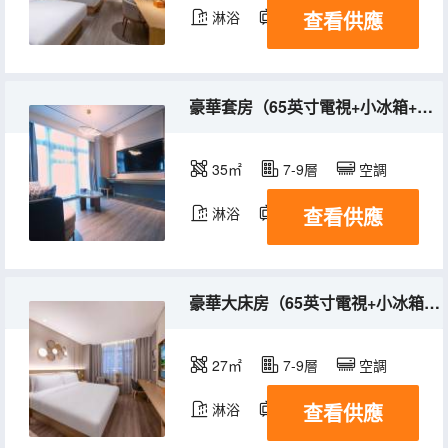
查看供應
淋浴
電視機
豪華套房（65英寸電視+小冰箱+全屋智能）
35㎡
7-9層
空調
查看供應
淋浴
電視機
冰箱
豪華大床房（65英寸電視+小冰箱+全屋智能）
27㎡
7-9層
空調
查看供應
淋浴
電視機
冰箱