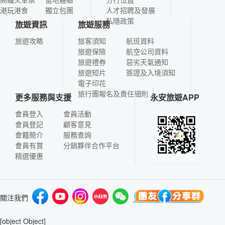
港玩港食
獨立包團
人才招聘及發展
私隱政策
旅遊資訊
旅遊服務
旅遊攻略
旅客須知
航班資料
旅遊保險
航空公司資料
旅遊禮券
惡劣天氣通知
旅遊短片
簽證及入境須知
電子印花
旅行團報名及責任細則
更多服務與支援
永安旅遊APP
會員登入
會員活動
會員登記
顧客意見
會籍簡介
服務查詢
會員有賞
分銷夥伴合作平台
精選優惠
關注我們
[object Object]