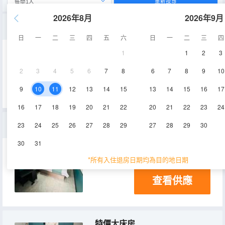
重新搜尋
2026年8月
2026年9月
舒適大床房
日
一
二
三
四
五
六
日
一
二
三
四
1
1
2
3
15-18㎡
6層
空調
2
3
4
5
6
7
8
6
7
8
9
10
查看供應
9
10
11
12
13
14
15
13
14
15
16
17
16
17
18
19
20
21
22
20
21
22
23
24
舒適豪華大床房（乳膠床墊）
23
24
25
26
27
28
29
27
28
29
30
30
31
18-20㎡
6層
空調
*所有入住退房日期均為目的地日期
查看供應
特價大床房