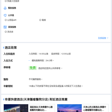
快速入住退房
餐飲服務
公共區
公用區wifi
電梯
清潔服務
洗衣房
全部設施
酒店政策
入住和退房
入住時間：14:00以後 退房時間：12:00以前
入住方式
櫃枱服務時間：24小時。
停車場
免费
酒店附近提供公共停車場
。
寵物
不可攜帶寵物。
年齡限制
18歲以下的房客不得在沒有家長或監護人的情況下入住酒店。
幸運快捷酒店(天津腫瘤醫院分店)
附近酒店推薦
漢庭酒店(天津奧體中心腫
天津山西主題酒店(奧體中
瘤醫院地鐵站店)
心腫瘤醫院地鐵站店)