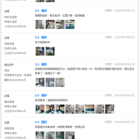
5.0
極好
評價於：2025年08月07日
訪客
服務態度好，衞生乾淨，位置方便，值得推薦
與好友旅遊
特價大床房
入住於2025年08月
5.0
極好
評價於：2025年07月04日
訪客
各方面挺好的
商務旅客
舒適大床房
入住於2025年06月
5.0
極好
評價於：2025年06月03日
匿名用戶
這個房型房間面積倒是可以，衹是窗戶稍小衹有一半，而且衞生間屬於袖珍型的，實在是太
情侶
緊湊了，僅僅住了一晚。
舒適豪華大床房（乳膠床
墊）
入住於2025年05月
5.0
極好
評價於：2025年04月22日
訪客
乾淨整潔，服務周到熱情周到。
獨自旅遊
特價大床房
入住於2025年04月
5.0
極好
評價於：2025年04月17日
訪客
房間是去年新房間，房間乾淨整潔，性價比高
商務旅客
特價大床房
入住於2025年04月