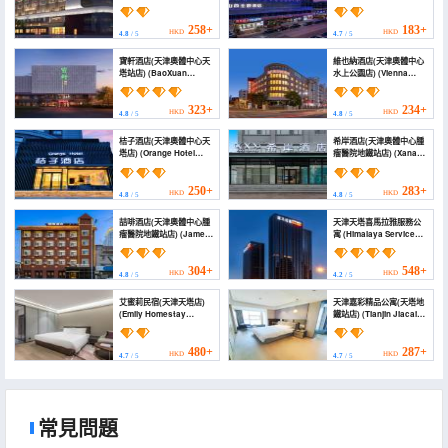
(HanTing Hotel (Tianjin
(Tianjin Shanxi Theme
Olympic Sports Center
Hotel (Olympic Sports
Cancer Hospital
Center Cancer Hospital
258+
183+
HKD
HKD
4.8
/ 5
4.7
/ 5
Subway Station))
Subway Station
Branch))
寶軒酒店(天津奧體中心天
維也納酒店(天津奧體中心
塔站店) (BaoXuan
水上公園店) (Vienna
Hotel（Tianjin Olympic
Hotel (Tianjin Olympic
Center Tianta Station
Sports Center Water
Branch）)
Park))
323+
234+
HKD
HKD
4.8
/ 5
4.8
/ 5
桔子酒店(天津奧體中心天
希岸酒店(天津奧體中心腫
塔店) (Orange Hotel
瘤醫院地鐵站店) (Xana
(Tianjin Olympic Sports
Hotelle (Tianjin Aoti
Center Tianta Branch))
Zhongxin Zhongliu
Yiyuan Subway
250+
283+
HKD
HKD
4.8
/ 5
4.8
/ 5
Station))
喆啡酒店(天津奧體中心腫
天津天塔喜馬拉雅服務公
瘤醫院地鐵站店) (James
寓 (Himalaya Serviced
Joyce Coffetel Hotel
Residences Tianta
(Tianjin Aotizhongxin
Tianjin)
Zhongliuyiyuan Subway
304+
548+
HKD
HKD
4.8
/ 5
4.2
/ 5
Station))
艾蜜莉民宿(天津天塔店)
天津嘉彩精品公寓(天塔地
(Emily Homestay
鐵站店) (Tianjin Jiacai
(Tianjin Tianta))
Boutique Apartment
(Tianta Subway
Station))
480+
287+
HKD
HKD
4.7
/ 5
4.7
/ 5
常見問題