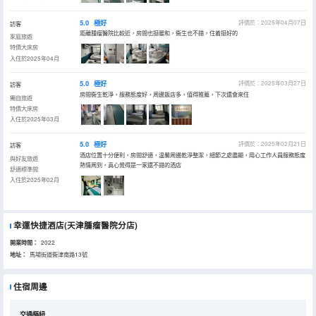
5.0
極好
評價於：2025年04月07日
訪客
距離腫瘤醫院比較近，房間也挺暖和，衞生也不錯，住着挺好的
家庭旅遊
特價大床房
入住於2025年04月
5.0
極好
評價於：2025年03月27日
訪客
房間衞生乾淨，服務態度好，周邊飯店多，值得推薦，下次還會來住
獨自旅遊
特價大床房
入住於2025年03月
5.0
極好
評價於：2025年02月21日
訪客
酒店位置十分便利，房間舒適，温馨周邊乾淨整潔，細節之處盡顯，用心工作人員服務態度
與好友旅遊
熱情周到，真心覺得是一家還不錯的酒店
舒適標準間
入住於2025年02月
幸運快捷酒店(天津腫瘤醫院分店)
開業時間：
2022
地址：
馬場街道衞津南路13號
住宿周邊
交通樞紐