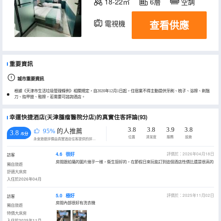
18-22㎡
6層
空調
查看供應
電視機
重要資訊
城市重要資訊
根據《天津市生活垃圾管理條例》相關規定，自2020年12月1日起，住宿業不得主動提供牙刷、梳子、浴擦、剃鬚
刀、指甲銼、鞋擦，若需要可諮詢酒店。
幸運快捷酒店(天津腫瘤醫院分店)的真實住客評論(93)
3.8
3.8
3.9
3.8
95%
的人推薦
3.8
/5分
位置
清潔度
服務
設施
永安旅遊評價由真實酒店住客提供的評價。
4.6
很好
評價於：2026年04月18日
訪客
房間跟拍攝的圖片幾乎一樣，衞生挺好的，在節假日來玩能訂到這個酒店性價比還是很高的
獨自旅遊
舒適大床房
入住於2026年04月
5.0
極好
評價於：2025年11月02日
訪客
房間內部很好有洗衣機
獨自旅遊
特價大床房
入住於2025年11月