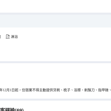
調
淋浴
0年12月1日起，住宿業不得主動提供牙刷、梳子、浴擦、剃鬚刀、指甲銼
評論(69)