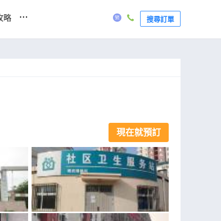
...
攻略
搜尋訂單
現在就預訂