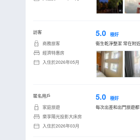
5.0
訪客
極好
商務旅客
衞生乾淨整潔 常在附近
經濟特惠房
入住於2026年05月
5.0
匿名用戶
極好
家庭旅遊
每次出差和出門旅遊都
樂享陽光投影大床房
入住於2026年03月