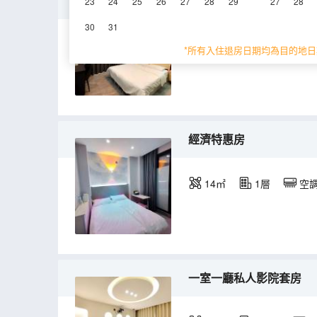
豪華巨幕影院房
23
24
25
26
27
28
29
27
28
30
31
20㎡
1-5層
*所有入住退房日期均為目的地日
經濟特惠房
14㎡
1層
空
一室一廳私人影院套房