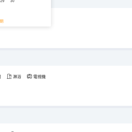
29
30
空調
淋浴
期
調
淋浴
電視機