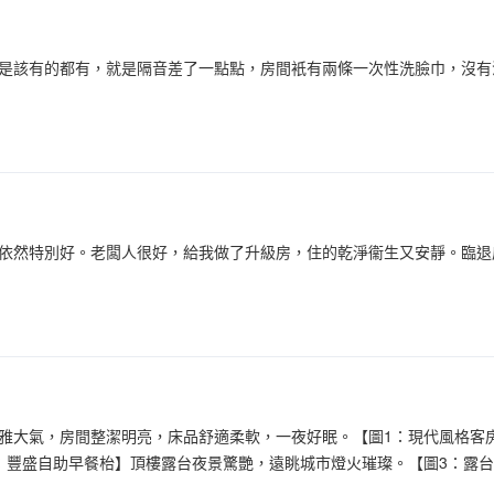
是該有的都有，就是隔音差了一點點，房間衹有兩條一次性洗臉巾，沒有
依然特別好。老闆人很好，給我做了升級房，住的乾淨衞生又安靜。臨退
雅大氣，房間整潔明亮，床品舒適柔軟，一夜好眠。【圖1：現代風格客
：豐盛自助早餐枱】頂樓露台夜景驚艷，遠眺城市燈火璀璨。【圖3：露