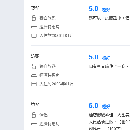
5.0
訪客
極好
獨自旅遊
還可以，房間雖小，但
經濟特惠房
入住於2026年01月
5.0
訪客
極好
獨自旅遊
因有事又續住了一晚，
經濟特惠房
入住於2026年01月
5.0
訪客
極好
情侶
酒店體驗極佳！大堂典
人員熱情細緻。【圖2
經濟特惠房
烈推薦！（100字）