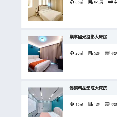
65㎡
6-9層
樂享陽光投影大床房
20㎡
5層
空
優選精品影院大床房
15㎡
1層
空