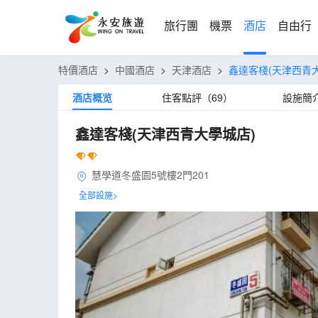
旅行團
機票
酒店
自由行
特價酒店
>
中國酒店
>
天津酒店
>
鑫達客棧(天津西青
酒店概览
住客點評（69）
設施簡
鑫達客棧(天津西青大學城店)
慧學道冬盛園5號樓2門201
全部設施>