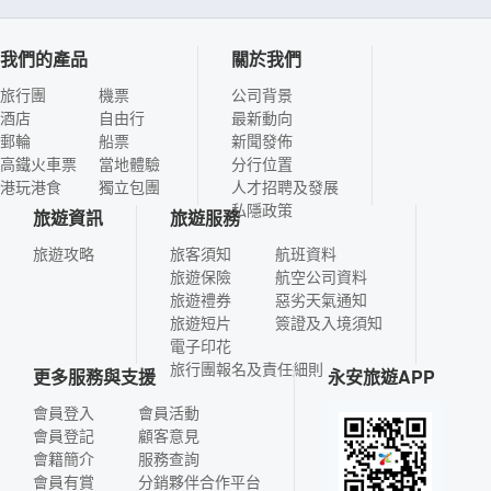
我們的產品
關於我們
旅行團
機票
公司背景
酒店
自由行
最新動向
郵輪
船票
新聞發佈
高鐵火車票
當地體驗
分行位置
港玩港食
獨立包團
人才招聘及發展
私隱政策
旅遊資訊
旅遊服務
旅遊攻略
旅客須知
航班資料
旅遊保險
航空公司資料
旅遊禮券
惡劣天氣通知
旅遊短片
簽證及入境須知
電子印花
旅行團報名及責任細則
更多服務與支援
永安旅遊APP
會員登入
會員活動
會員登記
顧客意見
會籍簡介
服務查詢
會員有賞
分銷夥伴合作平台