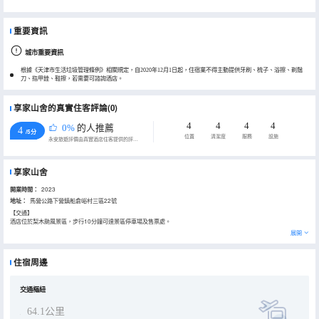
重要資訊
城市重要資訊
根據《天津市生活垃圾管理條例》相關規定，自2020年12月1日起，住宿業不得主動提供牙刷、梳子、浴擦、剃鬚
刀、指甲銼、鞋擦，若需要可諮詢酒店。
享家山舍的真實住客評論(0)
4
4
4
4
0%
的人推薦
4
/5分
位置
清潔度
服務
設施
永安旅遊評價由真實酒店住客提供的評價。
享家山舍
開業時間：
2023
地址：
馬營公路下營鎮船倉峪村三區22號
【交通】
酒店位於梨木颱風景區，步行10分鐘可達景區停車場及售票處。
【周邊】
展開
酒店附近有多家餐廳，就餐方便。
【酒店設施】
房間為中式風格，乾淨衞生、環境舒適、設施齊全，提供24小時前台及行李寄存服務。
住宿周邊
交通樞紐
64.1公里