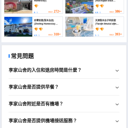
Homestay)
(Ruchujian B&B
(Limutai Shop))
272+
386+
HKD
HKD
0
/ 5
4.8
/ 5
玖零民宿(梨木台店)
天津梨木台子衿民宿
(Zheling Homestay
(Tianjin limutai zijin
(Limutai Branch))
minsu)
318+
393+
HKD
HKD
4.9
/ 5
5
/ 5
常見問題
享家山舍的入住和退房時間是什麼？
享家山舍是否提供早餐？
享家山舍附近是否有機場？
享家山舍是否提供機場接送服務？