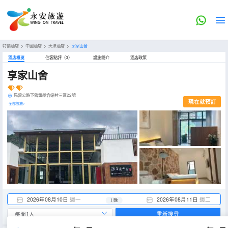
特價酒店
>
中國酒店
>
天津酒店
>
享家山舍
酒店概览
住客點評（0）
設施簡介
酒店政策
享家山舍
馬營公路下營鎮船倉峪村三區22號
現在就預訂
全部設施>
2026年08月10日
週一
2026年08月11日
週二
1 晚
重新搜尋