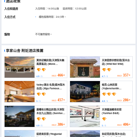
酒店政策
入住和退房
入住時間：14:00以後 退房時間：12:00以前
入住方式
櫃枱服務時間：24小時。
寵物
不可攜帶寵物。
享家山舍
附近酒店推薦
莫奈初曉民宿(天津梨木颱
天津是野非野民宿(梨木台
風景區店) (Mone
店) (Wild Not Wild)
Chuxiao Homestay
(Tianjin Limutai Scenic
Area Branch))
466+
357+
HKD
HKD
4.9
/ 5
4.7
/ 5
Valley溪谷·名宿(薊州梨木
峪見·山林民宿
台店) (Xigu Famous
(Yujianshanlin
Hotel (Zhangzhou
Homestay)
Limutai Branch))
457+
286+
HKD
HKD
5
/ 5
4.8
/ 5
晨曦有曰精品民宿(天津梨
天津藴涵鄉舍民宿
木台九山頂店) (Sunrise
(YunHan B&B)
Inn)
386+
406+
HKD
HKD
4.9
/ 5
5
/ 5
迎君來民宿 (Yingjunlai
如初見民宿(梨木台店)