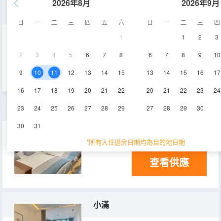
2026年8月
2026年9月
雨水
日
一
二
三
四
五
六
日
一
二
三
四
1
1
2
3
20-25㎡
2層
2
3
4
5
6
7
8
6
7
8
9
10
查看供應
9
10
11
12
13
14
15
13
14
15
16
17
16
17
18
19
20
21
22
20
21
22
23
24
芒種四人間
23
24
25
26
27
28
29
27
28
29
30
30
31
30-35㎡
2層
*所有入住退房日期均為目的地日期
查看供應
小滿