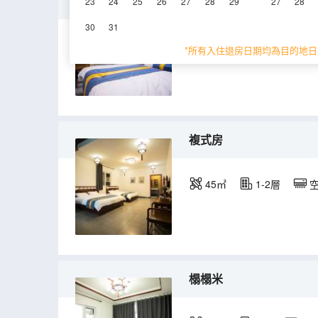
家庭房
23
24
25
26
27
28
29
27
28
30
31
24㎡
3層
空
*所有入住退房日期均為目的地日
複式房
45㎡
1-2層
榻榻米