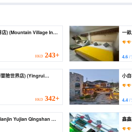
ge Inn
))
243+
HKD
4.6
/
) (Yingrui
小自在
Hote
342+
HKD
4.4
/