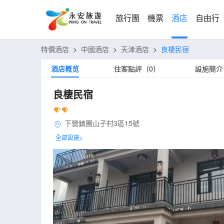
旅行團
機票
酒店
自由行
特價酒店
>
中國酒店
>
天津酒店
>
良棲民宿
酒店概览
住客點評（0）
設施簡介
良棲民宿
下營鎮團山子村3區15號
全部設施>