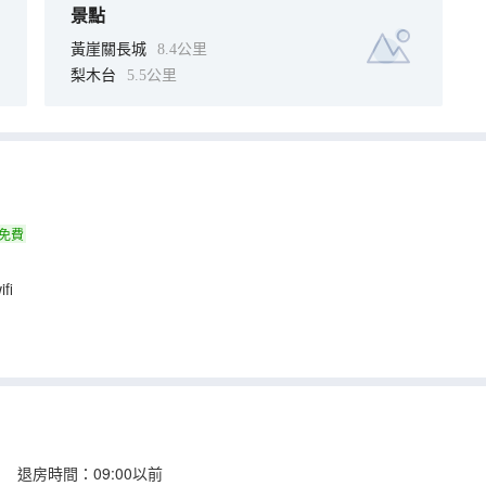
景點
黃崖關長城
8.4公里
梨木台
5.5公里
免費
fi
 退房時間：09:00以前