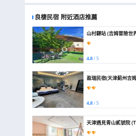
良棲民宿
附近酒店推薦
山村驛站 (吉姆冒險世界店) (Mountain Villa
(Jim Adventure World
4.8
/ 5
盈瑞民宿(天津薊州吉姆冒險世界店
Homestay)
4.8
/ 5
天津遇見青山貳號院 (Tianjin Yujian Qingshan No.
2 Yard)