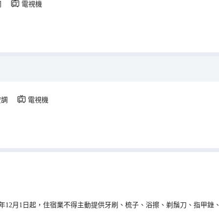
調
電視機
空調
電視機
0年12月1日起，住宿業不得主動提供牙刷、梳子、浴擦、剃鬚刀、指甲銼