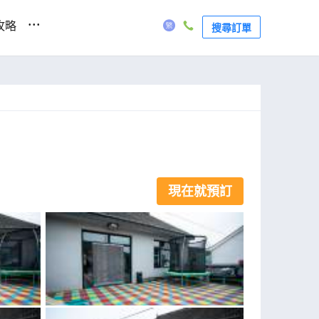
...
攻略
搜尋訂單
現在就預訂