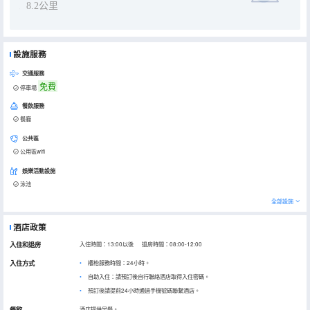
8.2公里
設施服務
交通服務
免費
停車場
餐飲服務
餐廳
公共區
公用區wifi
娛樂活動設施
泳池
全部設施
酒店政策
入住和退房
入住時間：13:00以後 退房時間：08:00-12:00
入住方式
櫃枱服務時間：24小時。
自助入住：請預訂後自行聯絡酒店取得入住密碼。
預訂後請提前24小時通過手機號碼聯繫酒店。
餐飲
酒店提供早餐。