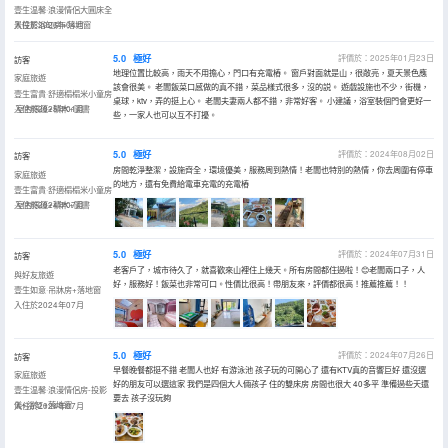
壹生温馨·浪漫情侶大圓床全
景投影浴缸房+落地窗
入住於2026年04月
5.0
極好
評價於：2025年01月23日
訪客
地理位置比較高，雨天不用擔心，門口有充電樁。 窗戶對面就是山，很敞亮，夏天景色應
家庭旅遊
該會很美。 老闆飯菜口感做的真不錯，菜品樣式很多，沒的説。 遊戲設施也不少，街機，
壹生富貴·舒適榻榻米小童房
桌球，ktv，弄的挺上心。 老闆夫妻兩人都不錯，非常好客。 小建議，浴室裝個門會更好一
·室內帳篷+積木+圖書
入住於2025年01月
些，一家人也可以互不打擾。
5.0
極好
評價於：2024年08月02日
訪客
房間乾淨整潔，設施齊全，環境優美，服務周到熱情！老闆也特別的熱情，你去周圍有停車
家庭旅遊
的地方，還有免費給電車充電的充電樁
壹生富貴·舒適榻榻米小童房
·室內帳篷+積木+圖書
入住於2024年07月
5.0
極好
評價於：2024年07月31日
訪客
老客戶了，城市待久了，就喜歡來山裡住上幾天。所有房間都住過啦！😊老闆兩口子，人
與好友旅遊
好，服務好！飯菜也非常可口。性價比很高！帶朋友來，評價都很高！推薦推薦！！
壹生如意·吊牀房+落地窗
入住於2024年07月
5.0
極好
評價於：2024年07月26日
訪客
早餐晚餐都挺不錯 老闆人也好 有游泳池 孩子玩的可開心了 還有KTV真的音響巨好 還沒選
家庭旅遊
好的朋友可以選這家 我們是四個大人倆孩子 住的雙床房 房間也很大 40多平 準備過些天還
壹生温馨·浪漫情侶房-投影
要去 孩子沒玩夠
儀+浴缸+落地窗
入住於2024年07月