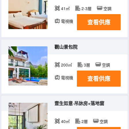
41㎡
2-3層
空調
查看供應
電視機
觀山景包院
200㎡
3層
空調
查看供應
電視機
壹生如意·吊牀房+落地窗
40㎡
2層
空調