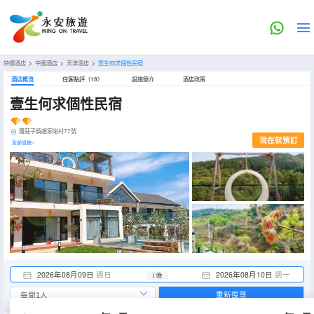
特價酒店
>
中國酒店
>
天津酒店
>
壹生何求個性民宿
酒店概览
住客點評（18）
設施簡介
酒店政策
壹生何求個性民宿
羅莊子鎮趙家峪村77號
現在就預訂
全部設施>
2026年08月09日
週日
2026年08月10日
週一
1 晚
重新搜尋