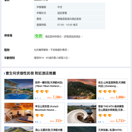
早餐種類
中式
早餐形式
固定套餐
費用
價格請直接向酒店查詢
營業時間
07:00 - 10:00 每天
停車場
免费
酒店提供停車位，詳情請諮詢酒店
。
寵物
允許攜帶寵物，不收取額外費用。
年齡限制
僅接待18 - 85歲的客人辦理入住。
壹生何求個性民宿
附近酒店推薦
依伴一瓣民宿(天津薊州店)
坐忘·山林温湯美宿(天津薊
(Yiban Yiban Homestay
州店) (Zuowang
(Tianjin Jizhou Branch))
Mountain Hot Spring
Villa (Jizhou Tianjin))
7,586+
1,086+
HKD
HKD
4.7
/ 5
4.7
/ 5
坤玉山舍民宿 (Kunyü
尋彼·THE·NTH·森林療愈·
Mountain House
全山景設計師美宿(天津薊
Homestay)
州盤山店) (Find The NTH
Wild Luxury Beauty
Suite (Tianjin
253+
1,733+
HKD
HKD
4.8
/ 5
4.9
/ 5
Zhangzhou Panshan
Branch))
淺山·忘憂民宿(天津薊州盤
天津洛嵐L·私湯HOTEL