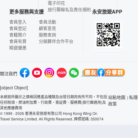
電子印花
旅行團報名及責任細則
更多服務與支援
永安旅遊APP
會員登入
會員活動
會員登記
顧客意見
會籍簡介
服務查詢
會員有賞
分銷夥伴合作平台
精選優惠
關注我們
[object Object]
本網頁所顯示之價格因應產品種類及出發日期而有所不同，不包括
站點地圖
私隱
|
任何稅項、燃油附加費、行政費、簽証費、服務費(旅行團適用)及
政策
其他應繳費用
© 1999 - 2026 香港永安旅遊有限公司 Hong Kong Wing On
Travel Service Limited. All Rights Reserved. 牌照號碼: 350074