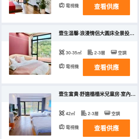
查看供應
電視機
壹生温馨·浪漫情侶大圓床全景投影浴缸房+落地窗
30-35㎡
2-3層
空調
查看供應
電視機
壹生富貴·舒適榻榻米兒童房·室內帳篷+積木+圖書
42㎡
2-3層
空調
查看供應
電視機