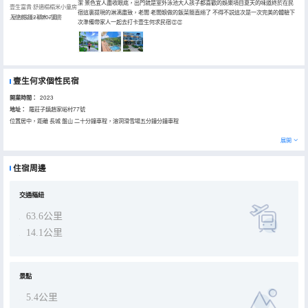
潔 景色宜人盡收眼底，出門就是室外泳池大人孩子都喜歡的娛樂項目夏天的味道終於在民
壹生富貴·舒適榻榻米小童房
宿這裏提現的淋漓盡致，老闆 老闆娘做的飯菜簡直絕了 不得不説這次是一次完美的體驗下
·室內帳篷+積木+圖書
入住於2024年07月
次準備帶家人一起去打卡壹生何求民宿👏👏
壹生何求個性民宿
開業時間：
2023
地址：
羅莊子鎮趙家峪村77號
位置居中，距離 長城 盤山 二十分鐘車程，溶洞滑雪場五分鐘分鐘車程
展開
住宿周邊
交通樞紐
63.6公里
14.1公里
景點
5.4公里