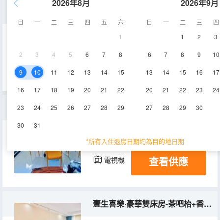
2026年8月
2026年9月
壹生温馨·浪漫情侶房-投影儀+浴缸+落地窗
日
一
二
三
四
五
六
日
一
二
三
四
1
1
2
3
30-35㎡
2-3層
空調
2
3
4
5
6
7
8
6
7
8
9
10
查看供應
電視機
9
10
11
12
13
14
15
13
14
15
16
17
16
17
18
19
20
21
22
20
21
22
23
24
壹生安康·精品雙床山景房+落地窗
23
24
25
26
27
28
29
27
28
29
30
30
31
41㎡
1層
空調
*所有入住退房日期均為目的地日期
查看供應
電視機
壹生喜樂·豪華雙床房-茶吧枱+香椿木床+落地窗