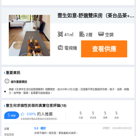
壹生如意-舒適雙床房（茶台品茶+麻將機+落地窗）
41㎡
2層
空調
查看供應
電視機
重要資訊
城市重要資訊
根據《天津市生活垃圾管理條例》相關規定，自2020年12月1日起，住宿業不得主動提供牙刷、梳子、浴擦、剃鬚
刀、指甲銼、鞋擦，若需要可諮詢酒店。
壹生何求個性民宿的真實住客評論(18)
5
5
5
5
100%
的人推薦
5
/5分
位置
清潔度
服務
設施
永安旅遊評價由真實酒店住客提供的評價。
5.0
極好
評價於：2026年05月05日
訪客
非常不錯的一家民宿，緊挨着薊州溶洞。
家庭旅遊