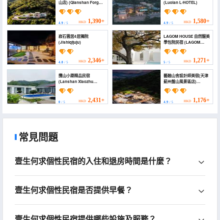
山店) (Qianshan Forget
(Luolan L·HOTEL)
Worries Homestay
(Tianjin Jizhou Panshan
Mountain))
1,390+
1,580+
HKD
HKD
4.9
/ 5
4.9
/ 5
寂石雲居4居獨院
LAGOM HOUSE 自然醒美
(Jishiqijuju)
學包院民宿 (LAGOM
HOUSE)
2,346+
1,271+
HKD
HKD
4.8
/ 5
5
/ 5
攬山小築精品民宿
藝融山舍設計師美宿(天津
(Lanshan Xiaozhu
薊州盤山風景區店)
Boutique Homestay)
(Yirong Mountain
Resort (Tianjin Jizhou
Panshan Scenic Area
2,431+
1,176+
HKD
HKD
0
/ 5
4.9
/ 5
Branch))
常見問題
壹生何求個性民宿的入住和退房時間是什麼？
壹生何求個性民宿是否提供早餐？
壹生何求個性民宿提供哪些設施及服務？