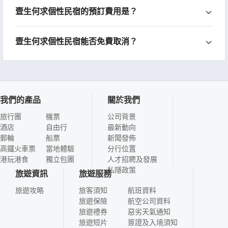
壹生何求個性民宿的預訂費用是？
壹生何求個性民宿能否免費取消？
我們的產品
關於我們
旅行團
機票
公司背景
酒店
自由行
最新動向
郵輪
船票
新聞發佈
高鐵火車票
當地體驗
分行位置
港玩港食
獨立包團
人才招聘及發展
私隱政策
旅遊資訊
旅遊服務
旅遊攻略
旅客須知
航班資料
旅遊保險
航空公司資料
旅遊禮券
惡劣天氣通知
旅遊短片
簽證及入境須知