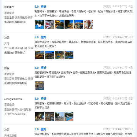
5.0
極好
評價於：2024年07月19日
匿名用戶
衞生乾淨，房間整潔，環境清幽，老闆人挺好的，很親和，敞亮！有個泳池，是當地的天然
家庭旅遊
水，孩子下水也放心，太適合這熱天，
壹生温馨·浪漫情侶房-投影
儀+浴缸+落地窗
入住於2024年07月
5.0
極好
評價於：2024年07月18日
訪客
房間整潔舒適，服務熱情周到，菜品可口，周邊環境優美，玩的地方也多，早晨的空氣清新
其他
宜人適合夏天度假⛱️
壹生温馨·浪漫情侶房-投影
儀+浴缸+落地窗
入住於2024年07月
5.0
極好
評價於：2024年07月17日
訪客
民宿很安靜♥️ 環境優美♥️ 空氣清新♥️ 自帶一個獨立游泳池♥️ 適閤家庭出遊、朋友聚會包院性
家庭旅遊
價比更高♥️ 對了還可以燒烤♥️
壹生喜樂·豪華雙床房-茶吧
枱+香椿木床+落地窗
入住於2024年07月
5.0
極好
評價於：2024年07月16日
cong💓 kaishi
環境很好，老闆特別熱情，有泳池，飯菜也很好，味道不錯，開心的體驗，讓人流連忘返，
家庭旅遊
期待下次相遇
壹生如意·吊牀房+落地窗
入住於2024年07月
5.0
極好
評價於：2024年07月09日
訪客
這次是和朋友一起出遊我們首選的是壹生何求個性民宿，環境衞生管理方面沒得説，乾淨整
與好友旅遊