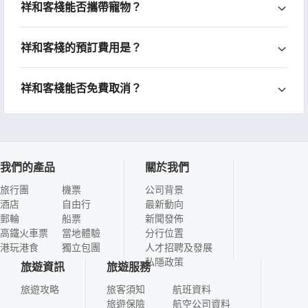
祥和客棧能否攜帶寵物？
祥和客棧的預訂費用是？
祥和客棧能否免費取消？
我們的產品
關於我們
旅行團
機票
公司背景
酒店
自由行
最新動向
郵輪
船票
新聞發佈
高鐵火車票
當地體驗
分行位置
港玩港食
獨立包團
人才招聘及發展
私隱政策
旅遊資訊
旅遊服務
旅遊攻略
旅客須知
航班資料
旅遊保險
航空公司資料