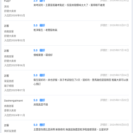
2.5
還行
評價於：2026年03月30日
Fuqi7
來考試的，主要是距離考點近，但是房間煙味太大了，薰得睡不着覺
其他
舒適大床房
入住於2026年03月
5.0
極好
評價於：2026年03月01日
訪客
乾淨衞生，老闆挺和氣
商務旅客
舒適大床房
入住於2026年02月
5.0
極好
評價於：2025年07月18日
訪客
價格實惠。環境好
商務旅客
舒適大床房
入住於2025年06月
5.0
極好
評價於：2025年07月04日
訪客
衞生挺好的，床也舒服，孩子考試短住了2天，挺好的，靠馬路但是挺隔音 推薦大家可以放
家庭旅遊
心預訂
親子標間
入住於2025年07月
5.0
極好
評價於：2025年01月22日
Dashengaimami
房間真是不錯
商務旅客
豪華大床房
入住於2024年11月
5.0
極好
評價於：2024年05月03日
訪客
主要是性價比是高啊 新裝修的 無論設施還是乾淨程度都滿意，五星好評
與好友旅遊