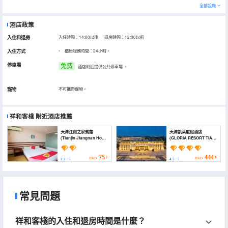
全部設施
酒店政策
入住和退房
入住時間：14:00以後 退房時間：12:00以前
入住方式
櫃枱服務時間：24小時。
停車場
免费
酒店附近提供公共停車場
。
寵物
不可攜帶寵物。
祥和客棧
附近酒店推薦
天津江南之家賓館
天津凱萊度假酒店
(Tianjin Jiangnan Home
(GLORIA RESORT TIAN
Hotel)
JIN)
75+
444+
HKD
HKD
3.3
/ 5
4.5
/ 5
常見問題
祥和客棧的入住和退房時間是什麼？