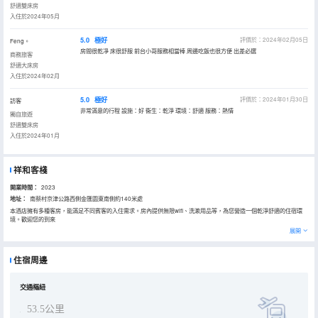
舒適雙床房
入住於2024年05月
5.0
極好
評價於：2024年02月05日
Feng。
房間很乾凈 床很舒服 前台小哥服務相當棒 周邊吃飯也很方便 出差必選
商務旅客
舒適大床房
入住於2024年02月
5.0
極好
評價於：2024年01月30日
訪客
非常滿意的行程 設施：好 衞生：乾淨 環境：舒適 服務：熱情
獨自旅遊
舒適雙床房
入住於2024年01月
祥和客棧
開業時間：
2023
地址：
南蔡村京津公路西側金匯園東南側約140米處
本酒店擁有多種客房，能滿足不同賓客的入住需求。房內提供無限wifi、洗漱用品等，為您營造一個乾淨舒適的住宿環
境。歡迎您的到來
展開
住宿周邊
交通樞紐
53.5公里