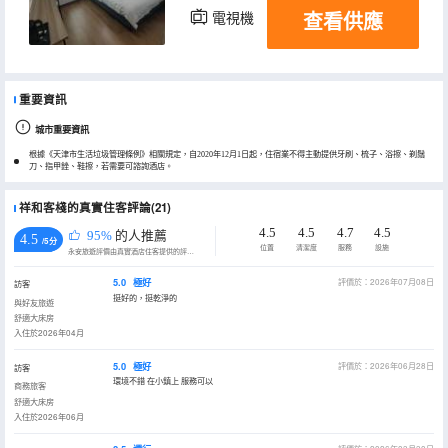
查看供應
電視機
重要資訊
城市重要資訊
根據《天津市生活垃圾管理條例》相關規定，自2020年12月1日起，住宿業不得主動提供牙刷、梳子、浴擦、剃鬚
刀、指甲銼、鞋擦，若需要可諮詢酒店。
祥和客棧的真實住客評論(21)
4.5
4.5
4.7
4.5
95%
的人推薦
4.5
/5分
位置
清潔度
服務
設施
永安旅遊評價由真實酒店住客提供的評價。
5.0
極好
評價於：2026年07月08日
訪客
挺好的，挺乾淨的
與好友旅遊
舒適大床房
入住於2026年04月
5.0
極好
評價於：2026年06月28日
訪客
環境不錯 在小鎮上 服務可以
商務旅客
舒適大床房
入住於2026年06月