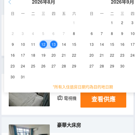
2026年8月
2026年9月
親子標間
日
一
二
三
四
五
六
日
一
二
三
四
1
1
2
3
40㎡
3層
空調
2
3
4
5
6
7
8
6
7
8
9
10
查看供應
電視機
9
10
11
12
13
14
15
13
14
15
16
17
16
17
18
19
20
21
22
20
21
22
23
24
經濟三人間
23
24
25
26
27
28
29
27
28
29
30
30
31
40㎡
3層
空調
*所有入住退房日期均為目的地日期
查看供應
電視機
豪華大床房