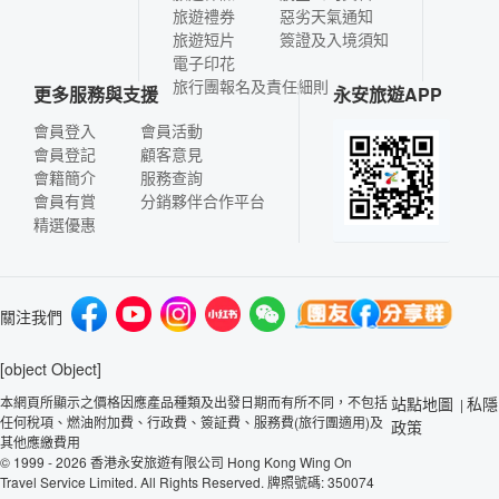
旅遊禮券
惡劣天氣通知
旅遊短片
簽證及入境須知
電子印花
旅行團報名及責任細則
更多服務與支援
永安旅遊APP
會員登入
會員活動
會員登記
顧客意見
會籍簡介
服務查詢
會員有賞
分銷夥伴合作平台
精選優惠
關注我們
[object Object]
本網頁所顯示之價格因應產品種類及出發日期而有所不同，不包括
站點地圖
私隱
|
任何稅項、燃油附加費、行政費、簽証費、服務費(旅行團適用)及
政策
其他應繳費用
© 1999 - 2026 香港永安旅遊有限公司 Hong Kong Wing On
Travel Service Limited. All Rights Reserved. 牌照號碼: 350074