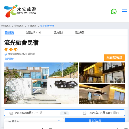
特價酒店
>
中國酒店
>
天津酒店
>
流光融舍民宿
酒店概览
住客點評（18）
設施簡介
酒店政策
流光融舍民宿
漁陽鎮大興峪村2區2排6號
現在就預訂
全部設施>
2026年08月12日
週三
2026年08月13日
週四
1 晚
重新搜尋