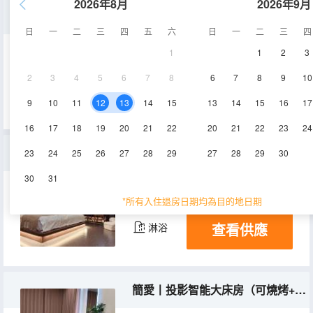
2026年8月
2026年9月
歸心丨投影親子家庭套房（可燒烤+棋牌桌）
日
一
二
三
四
五
六
日
一
二
三
四
1
1
2
3
50㎡
3層
空調
2
3
4
5
6
7
8
6
7
8
9
10
查看供應
淋浴
9
10
11
12
13
14
15
13
14
15
16
17
16
17
18
19
20
21
22
20
21
22
23
24
伏月丨投影智能陽台大床房（可燒烤+棋牌桌）
23
24
25
26
27
28
29
27
28
29
30
30
31
40㎡
2層
空調
*所有入住退房日期均為目的地日期
查看供應
淋浴
簡愛丨投影智能大床房（可燒烤+棋牌桌）