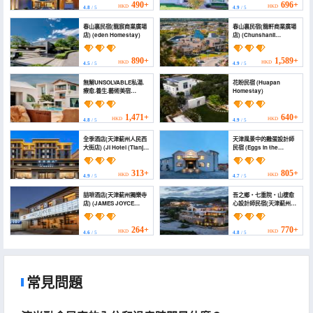
Jizhou Panshan))
490+
696+
HKD
HKD
4.8
/ 5
4.9
/ 5
春山裏民宿(龍宸商業廣場
春山裏民宿(龍軒商業廣場
店) (eden Homestay)
店) (Chunshanli
Homestay (Longxuan
Commercial Plaza))
890+
1,589+
HKD
HKD
4.5
/ 5
4.9
/ 5
無解UNSOLVABLE私湯.
花盼民宿 (Huapan
療愈.養生.藝術美宿
Homestay)
(Wujie UNSOLVABLE
Private Hot Spring.
Healing. Wellness. Art
1,471+
640+
HKD
HKD
4.8
/ 5
4.9
/ 5
Boutique Stay)
全季酒店(天津薊州人民西
天津風景中的雞蛋設計師
大街店) (JI Hotel (Tianjin
民宿 (Eggs in the
Jizhou Renmin West
Landscape
Street))
Guesthouse)
313+
805+
HKD
HKD
4.9
/ 5
4.7
/ 5
喆啡酒店(天津薊州獨樂寺
吾之鄉・七重院・山棲愈
店) (JAMES JOYCE
心設計師民宿(天津薊州店)
COFFETEL China hotel)
(My Hometown
Qizhongyuan Designer
B&B (Tianjin Jizhou
264+
770+
HKD
HKD
4.6
/ 5
4.8
/ 5
Branch))
常見問題