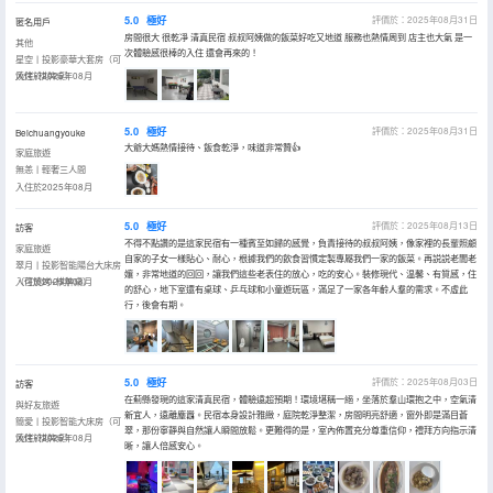
5.0
極好
評價於：2025年08月31日
匿名用戶
房間很大 很乾凈 清真民宿 叔叔阿姨做的飯菜好吃又地道 服務也熱情周到 店主也大氣 是一
其他
次體驗感很棒的入住 還會再來的！
星空丨投影豪華大套房（可
燒烤+棋牌桌）
入住於2025年08月
5.0
極好
評價於：2025年08月31日
Beichuangyouke
大爺大媽熱情接待、飯食乾淨，味道非常贊👍
家庭旅遊
無恙丨輕奢三人間
入住於2025年08月
5.0
極好
評價於：2025年08月13日
訪客
不得不點讚的是這家民宿有一種賓至如歸的感覺，負責接待的叔叔阿姨，像家裡的長輩照顧
家庭旅遊
自家的子女一樣貼心、耐心，根據我們的飲食習慣定製專屬我們一家的飯菜。再説説老闆老
翠月丨投影智能陽台大床房
孃，非常地道的回回，讓我們這些老表住的放心，吃的安心。裝修現代、温馨、有質感，住
（可燒烤+棋牌桌）
入住於2025年08月
的舒心，地下室還有桌球、乒乓球和小童遊玩區，滿足了一家各年齡人羣的需求。不虛此
行，後會有期。
5.0
極好
評價於：2025年08月03日
訪客
在薊縣發現的這家清真民宿，體驗遠超預期！環境堪稱一絕，坐落於羣山環抱之中，空氣清
與好友旅遊
新宜人，遠離塵囂。民宿本身設計雅緻，庭院乾淨整潔，房間明亮舒適，窗外即是滿目蒼
簡愛丨投影智能大床房（可
翠，那份寧靜與自然讓人瞬間放鬆。更難得的是，室內佈置充分尊重信仰，禮拜方向指示清
燒烤+棋牌桌）
入住於2025年08月
晰，讓人倍感安心。