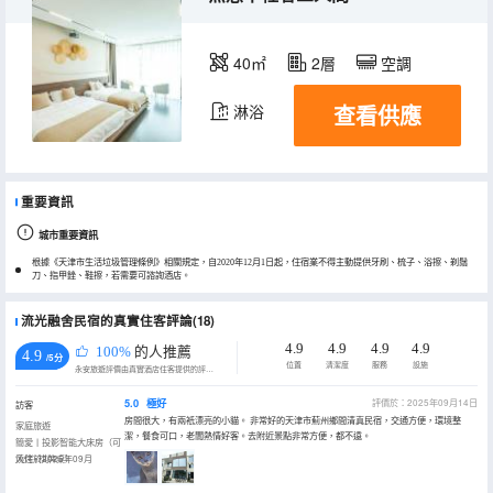
40㎡
2層
空調
查看供應
淋浴
重要資訊
城市重要資訊
根據《天津市生活垃圾管理條例》相關規定，自2020年12月1日起，住宿業不得主動提供牙刷、梳子、浴擦、剃鬚
刀、指甲銼、鞋擦，若需要可諮詢酒店。
流光融舍民宿的真實住客評論(18)
4.9
4.9
4.9
4.9
100%
的人推薦
4.9
/5分
位置
清潔度
服務
設施
永安旅遊評價由真實酒店住客提供的評價。
5.0
極好
評價於：2025年09月14日
訪客
房間很大，有兩衹漂亮的小貓。 非常好的天津市薊州鄉間清真民宿，交通方便，環境整
家庭旅遊
潔，餐食可口，老闆熱情好客。去附近景點非常方便，都不遠。
簡愛丨投影智能大床房（可
燒烤+棋牌桌）
入住於2025年09月