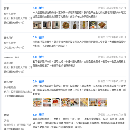
5.0
極好
評價於：2025年08月01日
訪客
本人是回族想在薊縣找一家像家一樣的清真民宿！我們在平台上定的就想吃到清真的本地菜
與好友旅遊
這家是真的給我帶來很驚喜的感覺！非常好吃就像家裡的感覺！
簡愛丨投影智能大床房（可
燒烤+棋牌桌）
入住於2025年07月
5.0
極好
評價於：2024年07月10日
匿名用戶
房間乾淨設施齊全，菜品豐盛老闆並沒有因為人少而給我們兩個人少上菜，大姨做的飯菜特
與好友旅遊
別好吃，下次會帶朋友一起去的。
入住於2024年07月
4.0
很好
評價於：2024年07月03日
wskxmm1204
看了很多好評來的，還可以吧，中規中矩的感覺，房間看起來挺好，但是有一些設施馬桶水
家庭旅遊
龍頭的已經壞了，老爺子很好 很熱情健談
簡愛丨投影智能大床房（可
燒烤+棋牌桌）
入住於2024年06月
5.0
極好
評價於：2024年05月27日
匿名用戶
老闆一家人都非常好👍熱情，周到。設施很新，房間也大。長者可以坐在院裏或陽台上曬太
與好友旅遊
陽，喝茶🍵年輕人唱歌燒烤打麻將運動，小孩子在遊樂區玩耍。飯尤其好吃，食材新鮮，種
伏月丨投影智能陽台大床房
類豐富。
（可燒烤+棋牌桌）
入住於2024年05月
5.0
極好
評價於：2023年09月25日
訪客
公司出遊包的院，一共地下一層地上三層， 地下一層有小童遊樂區、桌球、麻將機、乒乓
其他
球、KTV 一樓和樓頂均可燒烤 房間乾淨，馬桶窗簾等都是電動的，房間有投影儀 老闆和老
整棟包院丨（可觀影+可燒
闆家人熱情周到，飯菜可口 非常愉快的一次出行
烤+小童樂園）
入住於2023年09月