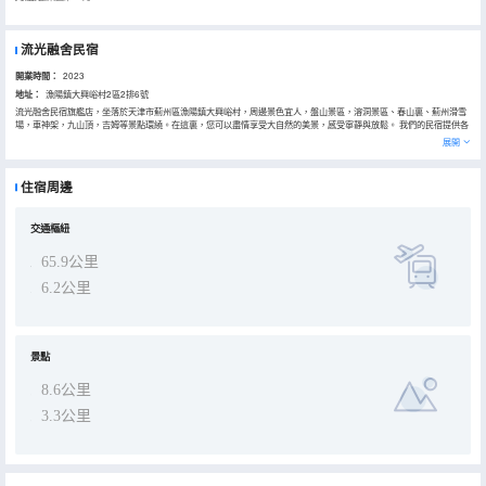
流光融舍民宿
開業時間：
2023
地址：
漁陽鎮大興峪村2區2排6號
流光融舍民宿旗艦店，坐落於天津市薊州區漁陽鎮大興峪村，周邊景色宜人，盤山景區，溶洞景區、春山裏、薊州滑雪
場，車神架，九山頂，吉姆等景點環繞。在這裏，您可以盡情享受大自然的美景，感受寧靜與放鬆。 我們的民宿提供各
種舒適的房間，每間房間都精心布置，讓您感受到家的温暖。同時，我們還提供豐富的早餐，讓您在新的一天開始時充
展開
滿活力。 除了舒適的住宿和美景，我們還為您提供哈拉美食。我們的廚師團隊精心製作各種美味的哈拉菜餚，讓您品嚐
到正宗的哈拉美食。 如果您正在尋找一個寧靜、舒適、美食豐富的地方，那麼流光融舍民宿是您的不二選擇。我們期待
着您的到來，讓我們一起度過一個愉快的假期
住宿周邊
交通樞紐
65.9公里
6.2公里
景點
8.6公里
3.3公里