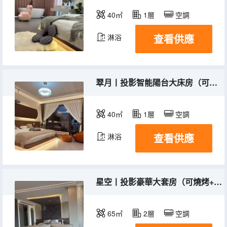
40㎡
1層
空調
查看供應
淋浴
翠月丨投影智能陽台大床房（可燒烤+棋牌桌）
40㎡
1層
空調
查看供應
淋浴
星空丨投影豪華大套房（可燒烤+棋牌桌）
65㎡
2層
空調