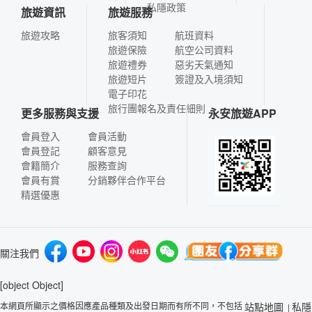
私隱政策
旅遊資訊
旅遊服務
旅遊攻略
旅客須知
航班資料
旅遊保險
航空公司資料
旅遊禮券
惡劣天氣通知
旅遊短片
簽證及入境須知
電子印花
旅行團報名及責任細則
更多服務與支援
永安旅遊APP
會員登入
會員活動
會員登記
顧客意見
會籍簡介
服務查詢
會員有賞
分銷夥伴合作平台
精選優惠
關注我們
[object Object]
本網頁所顯示之價格因應產品種類及出發日期而有所不同，不包括
站點地圖
私隱
|