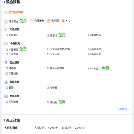
設施服務
熱門服務設施
免費
叫醒服務
咖啡廳
KTV
行李寄存
交通服務
免費
充電車位
叫車服務
停車場
小童設施
免費
小童桌面遊戲/拼圖
小童浴袍
小童樂園
小童拖鞋
小童玩具
小童泳池
前台服務
免費
儲物櫃
快速入住退房
行李寄存
叫醒服務
餐飲服務
餐廳
咖啡廳
商務服務
免費
多功能廳
會議廳
全部設施
酒店政策
入住和退房
入住時間：14:00以後 退房時間：12:00以前