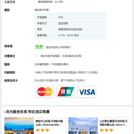
入住方式
櫃枱服務時間：24小時。
餐飲
酒店提供早餐。
早餐種類
中式
早餐形式
固定套餐
費用
價格請直接向酒店查詢
營業時間
07:30 - 08:30 每天
停車場
免费
酒店內提供公共停車場
。
充電車位
•
酒店內提供充電樁，交直流複合式充電。
寵物
允許攜帶寵物，不收取額外費用。
年齡限制
18歲以下的房客不得在沒有家長或監護人的情況下入住酒店。
接受信用卡
可以信用卡在酒店付款，閣下可使用以下信用卡：
流光融舍民宿
附近酒店推薦
鄉峪半山民宿(天津薊州盤
山也雲也|觀景泳池民宿(天
山店) (Township Mid-
津薊州盤山店) (Shan Ye
Levels Homestay)
Yun Ye | Scenic View
Pool Homestay (Tianjin