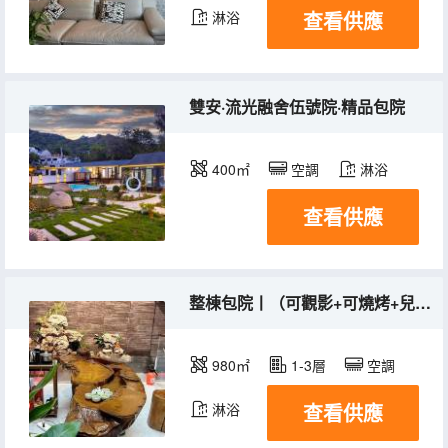
查看供應
淋浴
雙安·流光融舍伍號院·精品包院
400㎡
空調
淋浴
查看供應
整棟包院丨（可觀影+可燒烤+兒童樂園）
980㎡
1-3層
空調
查看供應
淋浴