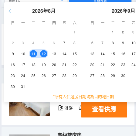
重新搜尋
2026年8月
2026年9月
標準大床房
日
一
二
三
四
五
六
日
一
二
三
四
1
1
2
3
25㎡
2-4層
空調
2
3
4
5
6
7
8
6
7
8
9
10
查看供應
淋浴
電視機
9
10
11
12
13
14
15
13
14
15
16
17
16
17
18
19
20
21
22
20
21
22
23
24
豪華雙床房
23
24
25
26
27
28
29
27
28
29
30
30
31
30㎡
2-4層
空調
*所有入住退房日期均為目的地日期
查看供應
淋浴
電視機
高級雙床房