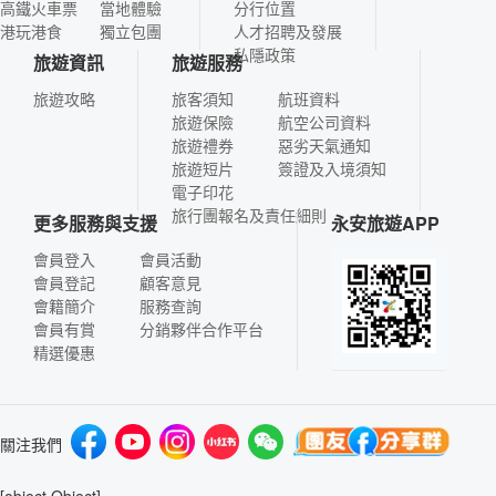
高鐵火車票
當地體驗
分行位置
港玩港食
獨立包團
人才招聘及發展
私隱政策
旅遊資訊
旅遊服務
旅遊攻略
旅客須知
航班資料
旅遊保險
航空公司資料
旅遊禮券
惡劣天氣通知
旅遊短片
簽證及入境須知
電子印花
旅行團報名及責任細則
更多服務與支援
永安旅遊APP
會員登入
會員活動
會員登記
顧客意見
會籍簡介
服務查詢
會員有賞
分銷夥伴合作平台
精選優惠
關注我們
[object Object]