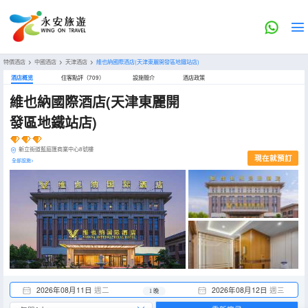
特價酒店
>
中國酒店
>
天津酒店
>
維也納國際酒店(天津東麗開發區地鐵站店)
酒店概览
住客點評（709）
設施簡介
酒店政策
維也納國際酒店(天津東麗開
發區地鐵站店)
新立街道藍庭匯商業中心8號樓
現在就預訂
全部設施>
2026年08月11日
週二
2026年08月12日
週三
1 晚