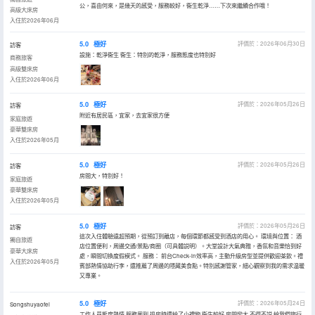
公，喜由何來，是幾天的感受，服務較好，衞生乾淨……下次來繼續合作哦！
高級大床房
入住於2026年06月
5.0
極好
評價於：2026年06月30日
訪客
設施：乾淨衞生 衞生：特別的乾淨，服務態度也特別好
商務旅客
高級雙床房
入住於2026年06月
5.0
極好
評價於：2026年05月26日
訪客
附近有居民區，宜家，去宜家很方便
家庭旅遊
豪華雙床房
入住於2026年05月
5.0
極好
評價於：2026年05月26日
訪客
房間大，特別好！
家庭旅遊
豪華雙床房
入住於2026年05月
5.0
極好
評價於：2026年05月26日
訪客
這次入住體驗遠超預期，從預訂到離店，每個環節都感受到酒店的用心。 環境與位置： 酒
獨自旅遊
店位置便利，周邊交通/景點/商圈（可具體説明）。大堂設計大氣典雅，香氛和音樂恰到好
豪華大床房
處，瞬間切換度假模式。 服務： 前台Check-in效率高，主動升級房型並提供歡迎茶飲。禮
入住於2026年05月
賓部熱情協助行李，還推薦了周邊的隱藏美食點。特別感謝管家，細心觀察到我的需求温暖
又專業。
5.0
極好
評價於：2026年05月24日
Songshuyaofei
工作人員態度熱情 服務周到 退房時還給了小禮物 衞生較好 房間蠻大 不得不説 給我們旅行