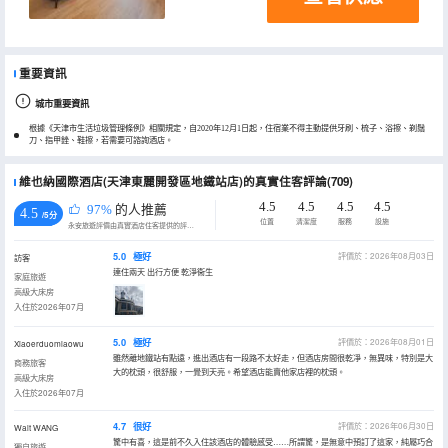
重要資訊
城市重要資訊
根據《天津市生活垃圾管理條例》相關規定，自2020年12月1日起，住宿業不得主動提供牙刷、梳子、浴擦、剃鬚
刀、指甲銼、鞋擦，若需要可諮詢酒店。
維也納國際酒店(天津東麗開發區地鐵站店)的真實住客評論(709)
4.5
4.5
4.5
4.5
97%
的人推薦
4.5
/5分
位置
清潔度
服務
設施
永安旅遊評價由真實酒店住客提供的評價。
5.0
極好
評價於：2026年08月03日
訪客
連住兩天 出行方便 乾淨衞生
家庭旅遊
高級大床房
入住於2026年07月
5.0
極好
評價於：2026年08月01日
Xiaoerduomiaowu
雖然離地鐵站有點遠，進出酒店有一段路不太好走，但酒店房間很乾凈，無異味，特別是大
商務旅客
大的枕頭，很舒服，一覺到天亮。希望酒店能賣他家店裡的枕頭。
高級大床房
入住於2026年07月
4.7
很好
評價於：2026年06月30日
Walt WANG
驚中有喜，這是前不久入住該酒店的體驗感受……所謂驚，是無意中預訂了這家，純屬巧合
獨自旅遊