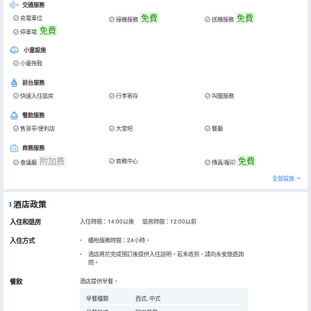
交通服務
免費
免費
充電車位
接機服務
送機服務
免費
停車場
小童設施
小童拖鞋
前台服務
快速入住退房
行李寄存
叫醒服務
餐飲服務
售貨亭/便利店
大堂吧
餐廳
商務服務
附加费
免費
商務中心
會議廳
傳真/複印
全部設施
酒店政策
入住和退房
入住時間：14:00以後 退房時間：12:00以前
入住方式
櫃枱服務時間：24小時。
酒店將於完成預訂後提供入住說明，若未收到，請向永安旅遊詢
問。
餐飲
酒店提供早餐。
早餐種類
西式, 中式