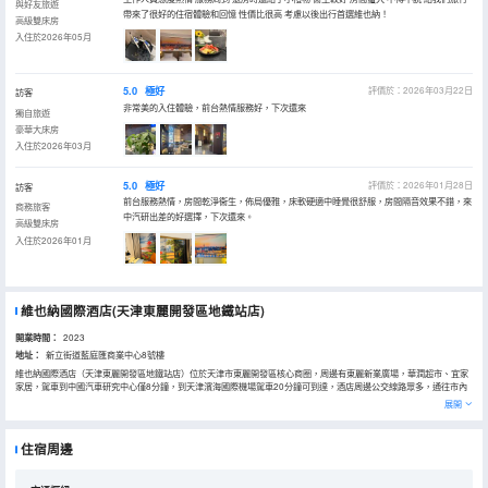
與好友旅遊
帶來了很好的住宿體驗和回憶 性價比很高 考慮以後出行首選維也納！
高級雙床房
入住於2026年05月
5.0
極好
評價於：2026年03月22日
訪客
非常美的入住體驗，前台熱情服務好，下次還來
獨自旅遊
豪華大床房
入住於2026年03月
5.0
極好
評價於：2026年01月28日
訪客
前台服務熱情，房間乾淨衞生，佈局優雅，床軟硬適中睡覺很舒服，房間隔音效果不錯，來
商務旅客
中汽研出差的好選擇，下次還來。
高級雙床房
入住於2026年01月
維也納國際酒店(天津東麗開發區地鐵站店)
開業時間：
2023
地址：
新立街道藍庭匯商業中心8號樓
維也納國際酒店（天津東麗開發區地鐵站店）位於天津市東麗開發區核心商圈，周邊有東麗新業廣場，華潤超市、宜家
家居，駕車到中國汽車研究中心僅8分鐘，到天津濱海國際機場駕車20分鐘可到達，酒店周邊公交線路眾多，通往市內
六區及濱海新區，出行十分方便。
展開
維也納國際酒店天津東麗開發區地鐵站店隸屬於錦江酒店集團，是集住宿、餐廳、會議為一體的綜合性中高端商務酒
店，酒店秉承智能、綠色、健康、環保的維也納國際酒店5.0服務理念，設計風格新穎獨特，沿襲歐式經典，融合現代審
美，特設有大床、雙床、商務套房、等多種房型，房間配備智能客控系統；55英寸數字高清液晶電視；智能機器人“小
住宿周邊
維”為您提供24小時專員服務；酒店接入100M商用專線光纖；另配有星級助眠床墊軟硬適中，護脊安眠；3秒速熱的熱
水系統，冷暖獨控的中央空調系統。