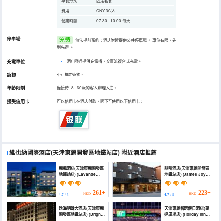
早餐形式
固定套餐
費用
CNY 30/人
營業時間
07:30 - 10:00 每天
停車場
免费
無法提前預約：酒店附近提供公共停車場
。
車位有限，先
到先得
。
充電車位
•
酒店附近提供充電樁，交直流複合式充電。
寵物
不可攜帶寵物。
年齡限制
僅接待18 - 60歲的客人辦理入住。
接受信用卡
可以信用卡在酒店付款，閣下可使用以下信用卡：
維也納國際酒店(天津東麗開發區地鐵站店)
附近酒店推薦
麗楓酒店(天津東麗開發區
喆啡酒店(天津東麗開發區
地鐵站店) (Lavande
地鐵站店) (James Joyce
Hotel (Tianjin Dongli
Coffetel Hotel (Tianjin
Development Zone
Dongli Kaifaqu Subway
Subway station）)
Station))
261+
223+
HKD
HKD
4.7
/ 5
4.7
/ 5
逸海明珠大酒店(天津東麗
天津東麗智選假日酒店(萬
開發區地鐵站店) (Bright
達廣場店) (Holiday Inn
Ease-Sea Pearl Hotel)
Express TIANJIN