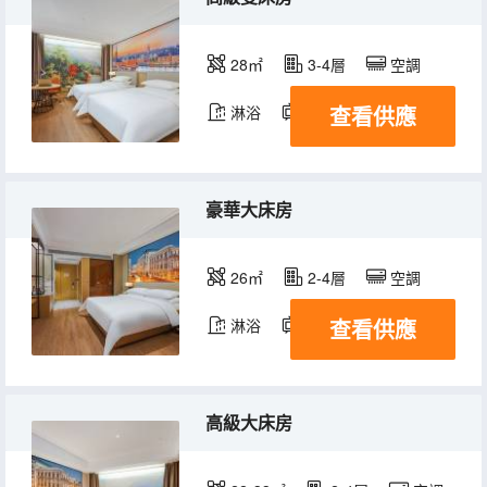
28㎡
3-4層
空調
查看供應
淋浴
電視機
豪華大床房
26㎡
2-4層
空調
查看供應
淋浴
電視機
高級大床房