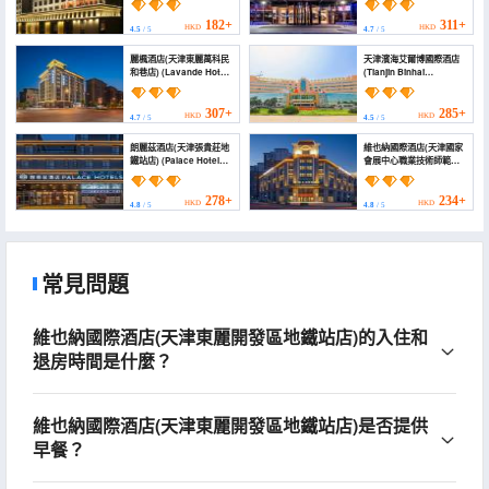
DONGLI PLAZA)
182+
311+
HKD
HKD
4.5
/ 5
4.7
/ 5
麗楓酒店(天津東麗萬科民
天津濱海艾爾博國際酒店
和巷店) (Lavande Hotel
(Tianjin Binhai
(Tianjin Dongli Vanke
International Airport
Minhe Alley Shop))
Hotel)
307+
285+
HKD
HKD
4.7
/ 5
4.5
/ 5
朗麗茲酒店(天津張貴莊地
維也納國際酒店(天津國家
鐵站店) (Palace Hotel
會展中心職業技術師範大
(Tianjin
學店) (Vienna
Zhangguizhuang
International Hotel)
Subway Station))
278+
234+
HKD
HKD
4.8
/ 5
4.8
/ 5
常見問題
維也納國際酒店(天津東麗開發區地鐵站店)的入住和
退房時間是什麼？
維也納國際酒店(天津東麗開發區地鐵站店)是否提供
早餐？