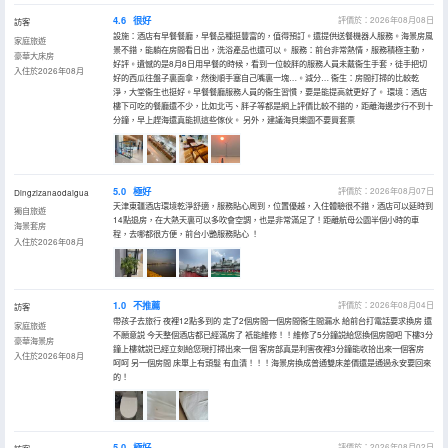
4.6
很好
評價於：2026年08月08日
訪客
設施：酒店有早餐餐廳，早餐品種挺豐富的，值得預訂。還提供送餐機器人服務。海景房風
家庭旅遊
景不錯，能躺在房間看日出，洗浴產品也還可以。 服務：前台非常熱情，服務積極主動，
豪華大床房
好評。遺憾的是8月8日用早餐的時候，看到一位較胖的服務人員未戴衞生手套，徒手把切
入住於2026年08月
好的西瓜往盤子裏面拿，然後順手塞自己嘴裏一塊…。減分… 衞生：房間打掃的比較乾
淨，大堂衞生也挺好。早餐餐廳服務人員的衞生習慣，要是能提高就更好了。 環境：酒店
樓下可吃的餐廳還不少，比如北丐、胖子等都是網上評價比較不錯的，距離海邊步行不到十
分鐘，早上趕海還真能抓這些傢伙。 另外，建議海貝樂園不要買套票
5.0
極好
評價於：2026年08月07日
Dingzizanaodaigua
天津東疆酒店環境乾淨舒適，服務貼心周到，位置優越，入住體驗很不錯，酒店可以延時到
獨自旅遊
14點退房，在大熱天裏可以多吹會空調，也是非常滿足了！距離航母公園半個小時的車
海景套房
程，去哪都很方便，前台小艷服務貼心 ！
入住於2026年08月
1.0
不推薦
評價於：2026年08月04日
訪客
帶孩子去旅行 夜裡12點多到的 定了2個房間一個房間衞生間漏水 給前台打電話要求換房 還
家庭旅遊
不願意説 今天整個酒店都已經滿房了 衹能維修！！維修了5分鐘説給您換個房間吧 下樓3分
豪華海景房
鐘上樓就説已經立刻給您現打掃出來一個 客房部真是利害夜裡3分鐘能收拾出來一個客房
入住於2026年08月
呵呵 另一個房間 床單上有頭髮 有血漬！！！海景房換成普通雙床差價還是通過永安要回來
的！
5.0
極好
評價於：2026年08月02日