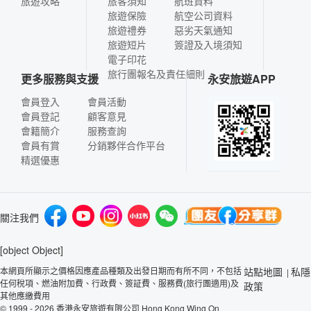
旅遊攻略
旅客須知
航班資料
旅遊保險
航空公司資料
旅遊禮券
惡劣天氣通知
旅遊短片
簽證及入境須知
電子印花
旅行團報名及責任細則
更多服務與支援
永安旅遊APP
會員登入
會員活動
會員登記
顧客意見
會籍簡介
服務查詢
會員有賞
分銷夥伴合作平台
精選優惠
關注我們
[object Object]
本網頁所顯示之價格因應產品種類及出發日期而有所不同，不包括
站點地圖
私隱
|
任何稅項、燃油附加費、行政費、簽証費、服務費(旅行團適用)及
政策
其他應繳費用
© 1999 - 2026 香港永安旅遊有限公司 Hong Kong Wing On