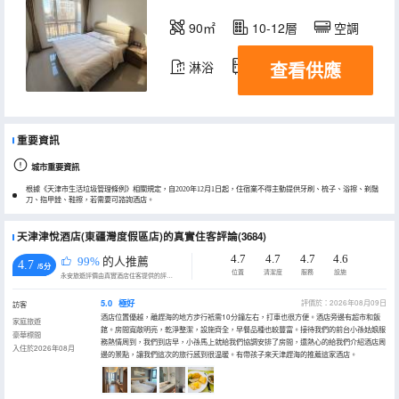
90㎡
10-12層
空調
查看供應
淋浴
冰箱
重要資訊
城市重要資訊
根據《天津市生活垃圾管理條例》相關規定，自2020年12月1日起，住宿業不得主動提供牙刷、梳子、浴擦、剃鬚
刀、指甲銼、鞋擦，若需要可諮詢酒店。
天津津悅酒店(東疆灣度假區店)的真實住客評論(3684)
4.7
4.7
4.7
4.6
99%
的人推薦
4.7
/5分
位置
清潔度
服務
設施
永安旅遊評價由真實酒店住客提供的評價。
5.0
極好
評價於：2026年08月09日
訪客
酒店位置優越，離趕海的地方步行衹需10分鐘左右，打車也很方便。酒店旁邊有超市和飯
家庭旅遊
館。房間寬敞明亮，乾淨整潔，設施齊全，早餐品種也較豐富。接待我們的前台小孫姑娘服
豪華標間
務熱情周到，我們到店早，小孫馬上就給我們協調安排了房間，還熱心的給我們介紹酒店周
入住於2026年08月
邊的景點，讓我們這次的旅行感到很温暖。有帶孩子來天津趕海的推薦這家酒店。