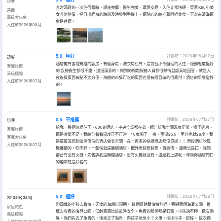
訪客
非常滿意的一次住宿體驗，設施完備，衞生完美，環境安靜。入住非常快捷，管家ikeu小美
其他
女非常熱情，把日出趕海的時間及時發到手機上。還貼心的給推薦附近美食。下次來濱海還
高級大床房
會是首選。
入住於2026年08月
5.0
極好
評價於：2026年08月02日
訪客
酒店擁有各種規格的客房，有健身房，洗衣房也有，是前台小孫辦理的入住，服務態度挺好
家庭旅遊
的 設施衞生都很不錯，還挺滿意的！問到的問題服務人員都很熱情且認真地回答，就是入
高級標間
夜後買東西有點不太方便。海邊的市集可吃的東西也很有限且做的很應付！酒店的早餐蠻好
入住於2026年07月
的！
0.5
不推薦
評價於：2026年07月27日
訪客
給我一整個無語住了，600的酒店，中央空調都在省，還告訴我空調温度正常，換了間房，
家庭旅遊
還是冷氣不足。我給你看看温度正不正常，16度開了 一夜，室温25.8，室外也就26度。我
家庭大床房
是萬萬沒想到這個價位的酒店會省空調，在一百多的快捷酒店都沒見過！！ 然後酒店吹風
入住於2026年07月
機廉價的，吹不幹，一整個就是廉價酒店，把外表裝修裝修，賣高價。 服務也是拉，我問
前台有沒有火機，先告訴我是無煙酒店，沒有火機就沒有，還給我上課呢，咋滴你酒店門口
的煙灰缸是好看的
5.0
極好
評價於：2026年07月26日
Xindangdang
帶四歲的小孩去看海，天津的海超出預期。 這個賓館離海特別近。旁邊兩個海灘公園，推
家庭旅遊
薦去收費的海貝公園，低齡寶寶比較乾淨安全。免費的那個都是石頭，小孩站不穩，還有點
高級標間
臭。我們先去了免費的，後來去了海貝，帶孩子坐坐小？火車，挖挖沙子，挺好。 這次週