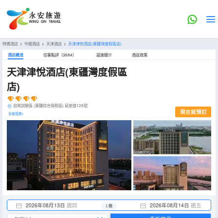
特價酒店
>
中國酒店
>
天津酒店
>
天津津悅酒店(東疆灣度假區店)
酒店概览
住客點評（3684）
設施簡介
酒店政策
天津津悅酒店(東疆灣度假區
店)
自貿試驗區 (東疆綜合保税區) 延安道128號
現在就預訂
全部設施>
2026年08月13日
週四
2026年08月14日
週五
1 晚