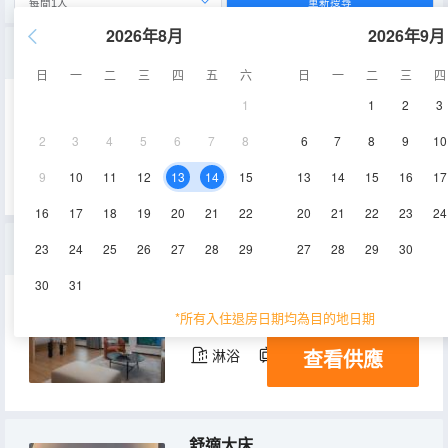
重新搜尋
2026年8月
2026年9月
一居室大床房（民宿區）
日
一
二
三
四
五
六
日
一
二
三
四
1
1
2
3
50㎡
10-12層
空調
2
3
4
5
6
7
8
6
7
8
9
10
查看供應
淋浴
電視機
冰箱
9
10
11
12
13
14
15
13
14
15
16
17
16
17
18
19
20
21
22
20
21
22
23
24
海景套房
23
24
25
26
27
28
29
27
28
29
30
30
31
60㎡
6-9層
空調
*所有入住退房日期均為目的地日期
查看供應
淋浴
電視機
冰箱
舒適大床