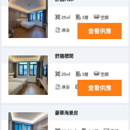
25㎡
3層
空調
查看供應
淋浴
舒適標間
25㎡
3層
空調
查看供應
淋浴
電視機
豪華海景房