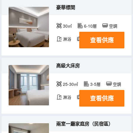
豪華標間
30㎡
6-10層
空調
查看供應
淋浴
電視機
冰箱
高級大床房
25-30㎡
3-5層
空調
查看供應
淋浴
電視機
冰箱
兩室一廳家庭房（民宿區）