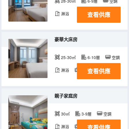
28-30㎡
6-9層
空調
查看供應
淋浴
豪華大床房
25-30㎡
6-10層
空調
查看供應
淋浴
電視機
冰箱
親子家庭房
30㎡
3-9層
空調
查看供應
淋浴
電視機
冰箱