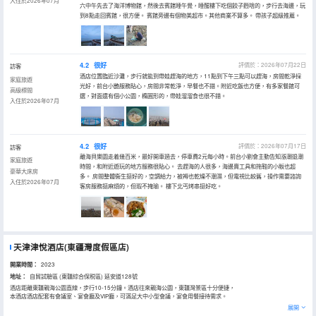
入住於2026年07月
六中午先去了海洋博物館，然後去賓館睡午覺，睡醒樓下吃個餃子麪啥的，步行去海邊，玩
到8點走回賓館，很方便。 賓館旁邊有個物美超市。其他商業不算多。 帶孩子超級推薦。
4.2
很好
評價於：2026年07月22日
訪客
酒店位置臨近沙灘，步行就能到帶娃趕海的地方，11點到下午三點可以趕海，房間乾淨採
家庭旅遊
光好，前台小艷服務貼心，房間非常乾淨，早餐也不錯。附近吃飯也方便，有多家餐館可
高級標間
選，對面還有個小公園，橢圓形的，帶娃溜溜食也很不錯。
入住於2026年07月
4.2
很好
評價於：2026年07月17日
訪客
離海貝樂園走着幾百米，最好開車過去，停車費2元每小時。前台小劉會主動告知漲潮退潮
家庭旅遊
時間，和附近遊玩的地方服務很貼心。 去趕海的人很多，海邊賣工具和拖鞋的小販也超
豪華大床房
多。 房間整體衞生挺好的，空調給力，被褥也乾燥不潮濕，但電視比較舊，操作需要諮詢
入住於2026年07月
客房服務挺麻煩的，但瑕不掩瑜。 樓下北丐烤串挺好吃。
天津津悅酒店(東疆灣度假區店)
開業時間：
2023
地址：
自貿試驗區 (東疆綜合保税區) 延安道128號
酒店距離東疆親海公園直線，步行10-15分鐘。酒店往來親海公園，東疆灣景區十分便捷，
本酒店酒店配套有會議室、宴會廳及VIP廳，可滿足大中小型會議，宴會用餐接待需求。
在東疆灣範圍酒店房間總數最多，擁有健身房，洗衣房，自助餐廳。可以接待大型會議團隊 旅行團等，配套設施，服務
展開
配套完善，酒店配套提供免費停車位，員工服務水準要求高，提供高品質入住體驗。