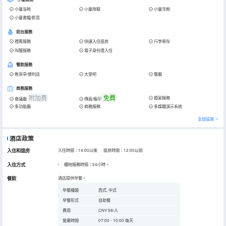
小童浴袍
小童拖鞋
小童牙刷
小童書籍/影音
前台服務
禮賓服務
快速入住退房
行李寄存
叫醒服務
電子身份證入住
餐飲服務
售貨亭/便利店
大堂吧
餐廳
商務服務
附加费
免費
婚宴服務
會議廳
傳真/複印
多功能廳
商務服務
多媒體演示系統
全部設施
酒店政策
入住和退房
入住時間：14:00以後 退房時間：12:00以前
入住方式
櫃枱服務時間：24小時。
餐飲
酒店提供早餐。
早餐種類
西式, 中式
早餐形式
自助餐
費用
CNY 58/人
營業時間
07:00 - 10:00 每天