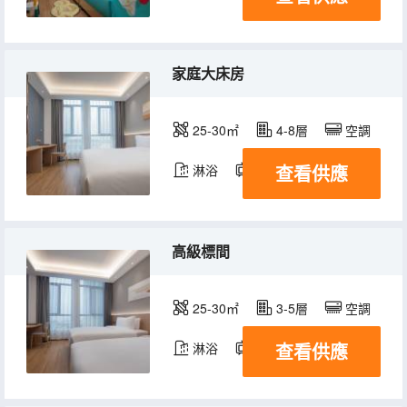
家庭大床房
25-30㎡
4-8層
空調
查看供應
淋浴
電視機
冰箱
高級標間
25-30㎡
3-5層
空調
查看供應
淋浴
電視機
冰箱