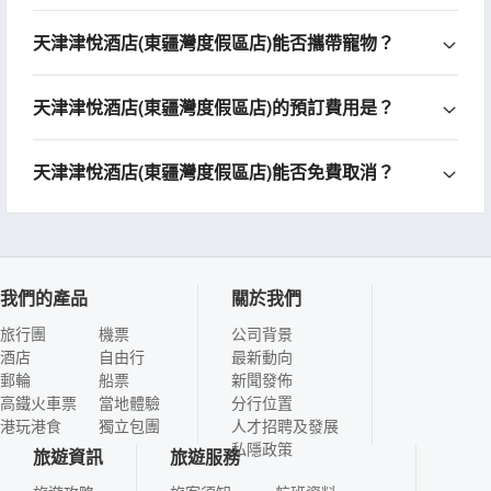
天津津悅酒店(東疆灣度假區店)能否攜帶寵物？
天津津悅酒店(東疆灣度假區店)的預訂費用是？
天津津悅酒店(東疆灣度假區店)能否免費取消？
我們的產品
關於我們
旅行團
機票
公司背景
酒店
自由行
最新動向
郵輪
船票
新聞發佈
高鐵火車票
當地體驗
分行位置
港玩港食
獨立包團
人才招聘及發展
私隱政策
旅遊資訊
旅遊服務