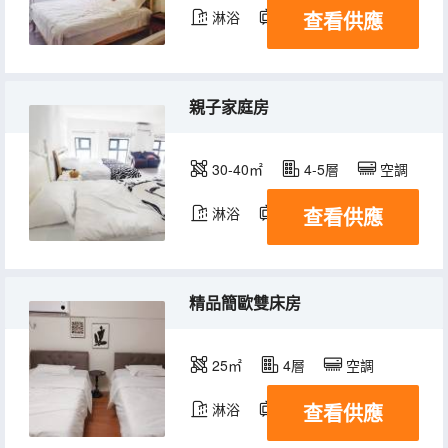
查看供應
淋浴
電視機
親子家庭房
30-40㎡
4-5層
空調
查看供應
淋浴
電視機
精品簡歐雙床房
25㎡
4層
空調
查看供應
淋浴
電視機