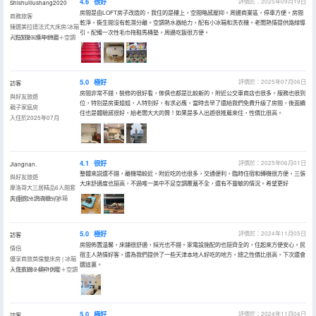
4.6
很好
評價於：2025年09月19日
Shishuiliushang2020
房間是由LOFT房子改造的，我住的是樓上，空間略感壓抑。周邊商業區，停車方便。房間
商務旅客
乾淨，衞生間沒有乾濕分離。空調熱水器給力，配有小冰箱和洗衣機。老闆熱情提供路線導
臻選美拉德法式大床房/冰箱
引。配備一次性毛巾拖鞋馬桶墊。周邊吃飯很方便。
+洗衣機＋集中供暖＋空調
入住於2025年09月
5.0
極好
評價於：2025年07月06日
訪客
房間非常不錯，裝修的很好看，傢俱也都是比較新的，附近公交車商店也很多。服務也很到
與好友旅遊
位，特別是房東姐姐，人特別好，有求必應，當時去早了還給我們免費升級了房間，後面續
親子家庭房
住也是體驗感很好，給老闆大大的贊！如果是多人出遊很推薦來住，性價比很高。
入住於2025年07月
4.1
很好
評價於：2025年06月01日
Jiangnan.
整體來説還不錯，離機場較近，附近吃的也很多，交通便利，臨時住宿和轉機很方便，三張
與好友旅遊
大床舒適度也挺高，不過唯一美中不足空調覆蓋不全，還有不靈敏的情況。希望更好
摩洛哥大三居精品6人間套
房|廚房＋洗衣機＋冰箱
入住於2025年05月
5.0
極好
評價於：2024年11月05日
訪客
房間佈置温馨，床鋪很舒適，採光也不錯。家電設施配的也挺齊全的，住起來方便安心。民
情侶
宿主人熱情好客，還為我們提供了一些天津本地人好吃的地方，總之性價比很高，下次還會
優享商旅英倫雙床房 | 冰箱
選這裏。
＋洗衣機＋集中供暖＋空調
入住於2024年10月
5.0
極好
評價於：2024年11月04日
訪客