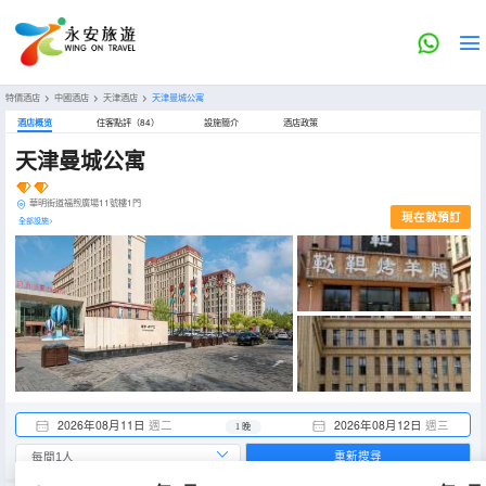
特價酒店
>
中國酒店
>
天津酒店
>
天津曼城公寓
酒店概览
住客點評（84）
設施簡介
酒店政策
天津曼城公寓
華明街道福煦廣場11號樓1門
現在就預訂
全部設施>
2026年08月11日
週二
2026年08月12日
週三
1 晚
重新搜尋