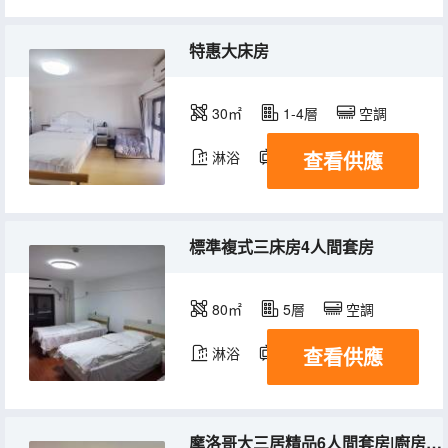
特惠大床房
30㎡
1-4層
空調
查看供應
淋浴
電視機
標準複式三床房4人間套房
80㎡
5層
空調
查看供應
淋浴
電視機
摩洛哥大三居精品6人間套房|廚房＋洗衣機＋冰箱