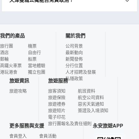
我們的產品
關於我們
旅行團
機票
公司背景
酒店
自由行
最新動向
郵輪
船票
新聞發佈
高鐵火車票
當地體驗
分行位置
港玩港食
獨立包團
人才招聘及發展
私隱政策
旅遊資訊
旅遊服務
旅遊攻略
旅客須知
航班資料
旅遊保險
航空公司資料
旅遊禮券
惡劣天氣通知
旅遊短片
簽證及入境須知
電子印花
旅行團報名及責任細則
更多服務與支援
永安旅遊APP
會員登入
會員活動