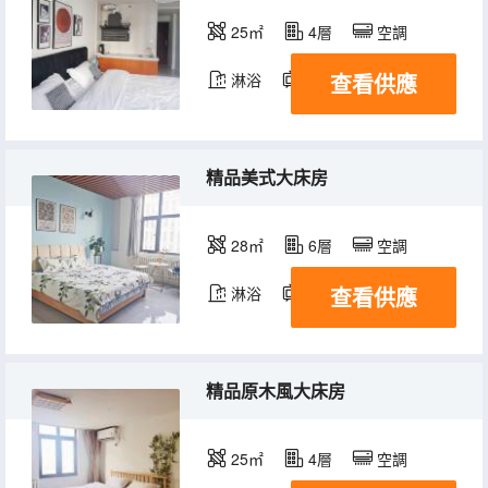
25㎡
4層
空調
查看供應
淋浴
電視機
精品美式大床房
28㎡
6層
空調
查看供應
淋浴
電視機
精品原木風大床房
25㎡
4層
空調