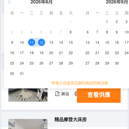
2026年8月
2026年9月
精品複式大床房|廚房+情侶大空間
日
一
二
三
四
五
六
日
一
二
三
四
1
1
2
3
40㎡
4層
空調
2
3
4
5
6
7
8
6
7
8
9
10
查看供應
淋浴
電視機
9
10
11
12
13
14
15
13
14
15
16
17
16
17
18
19
20
21
22
20
21
22
23
24
舒適複式兩室套房（廚房+冰箱+洗衣機＋空調）
23
24
25
26
27
28
29
27
28
29
30
30
31
70㎡
3-6層
空調
*所有入住退房日期均為目的地日期
查看供應
淋浴
電視機
精品摩登大床房