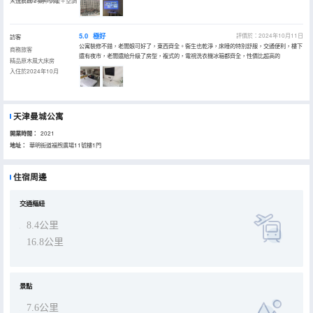
＋洗衣機＋集中供暖＋空調
入住於2024年10月
5.0
極好
評價於：2024年10月11日
訪客
公寓裝修不錯，老闆娘可好了，東西齊全。衞生也乾淨，床睡的特別舒服，交通便利，樓下
商務旅客
還有夜市，老闆還給升級了房型，複式的，電視洗衣機冰箱都齊全，性價比超高的
精品原木風大床房
入住於2024年10月
天津曼城公寓
開業時間：
2021
地址：
華明街道福煦廣場11號樓1門
住宿周邊
交通樞紐
8.4公里
16.8公里
景點
7.6公里