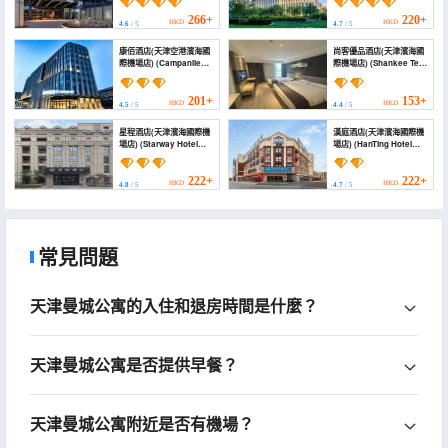
(Tianjin Airport Binhai
International Airport))
266+
220+
HKD
HKD
4.6
/ 5
4.7
/ 5
康佰酒店(天津空港濱海國
尚客優品酒店(天津濱海國
際機場店) (Campanile
際機場店) (Shankee Tea
Hotel (Tianjin Binhai
Style Hotel (Tianjin
International Airport))
Binhai International
Airport))
201+
153+
HKD
HKD
4.5
/ 5
4.4
/ 5
星程酒店(天津濱海國際機
漢庭酒店(天津濱海國際機
場店) (Starway Hotel
場店) (HanTing Hotel
(Tianjin Binhai
(Tianjin Binhai
International Airport))
International Airport))
222+
222+
HKD
HKD
4.8
/ 5
4.7
/ 5
常見問題
天津曼城公寓的入住和退房時間是什麼？
天津曼城公寓是否提供早餐？
天津曼城公寓附近是否有機場？