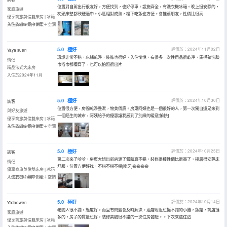
位置對自駕出行很友好，方便找到，也好停車。設施齊全，有洗衣機冰箱。晚上挺安靜的，
家庭旅遊
枕頭床墊都軟硬適中。小區相對成熟，樓下吃飯也方便。會推薦朋友，性價比很高
優享商旅英倫雙床房 | 冰箱
＋洗衣機＋集中供暖＋空調
入住於2024年10月
5.0
極好
評價於：2024年11月02日
Yaya suen
環境非常不錯，床鋪乾淨，裝飾也很好，入住愉悅，有很多一次性用品很乾凈，馬桶墊洗臉
情侶
巾浴巾都備齊了，也可以拍照很出片
精品法式大床房
入住於2024年11月
5.0
極好
評價於：2024年10月30日
訪客
位置很方便，房間乾淨整潔，物美價廉。房東阿姨也是一個很好的人，第一次獨自遠足來到
與好友旅遊
一個陌生的城市，阿姨給予的優惠讓我感到了別緻的暖意[愉快]
優享商旅英倫雙床房 | 冰箱
＋洗衣機＋集中供暖＋空調
入住於2024年10月
5.0
極好
評價於：2024年10月25日
訪客
第二次來了哈哈，房東大姐出新房源了體驗真不錯，裝修很棒性價比很高了，樓層很安靜床
情侶
舒服，位置方便好找，不錯不錯不錯[呲牙]😁😁😁😁
優享商旅英倫雙床房 | 冰箱
＋洗衣機＋集中供暖＋空調
入住於2024年10月
5.0
極好
評價於：2024年10月14日
Yixiaowen
老闆人很不錯，態度好，而且有問題會及時解決。酒店附近也挺不錯的小攤，飯館，商店挺
家庭旅遊
多的，房子的質量也好，裝修美觀很不錯的一次住房體驗。。下次來還住這
優享商旅英倫雙床房 | 冰箱