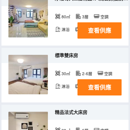
80㎡
3層
空調
查看供應
淋浴
電視機
標準雙床房
30㎡
2-6層
空調
查看供應
淋浴
電視機
精品法式大床房