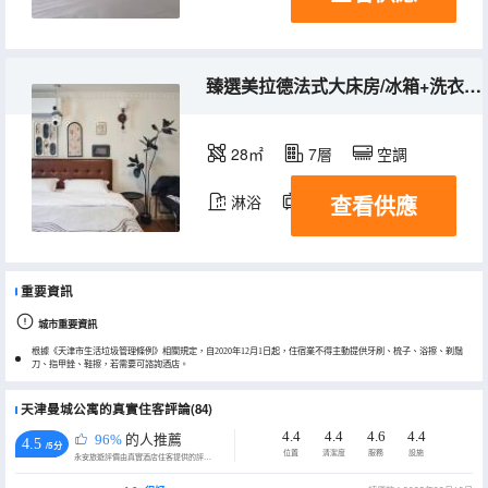
臻選美拉德法式大床房/冰箱+洗衣機＋集中供暖＋空調
28㎡
7層
空調
查看供應
淋浴
電視機
冰箱
重要資訊
城市重要資訊
根據《天津市生活垃圾管理條例》相關規定，自2020年12月1日起，住宿業不得主動提供牙刷、梳子、浴擦、剃鬚
刀、指甲銼、鞋擦，若需要可諮詢酒店。
天津曼城公寓的真實住客評論(84)
4.4
4.4
4.6
4.4
96%
的人推薦
4.5
/5分
位置
清潔度
服務
設施
永安旅遊評價由真實酒店住客提供的評價。