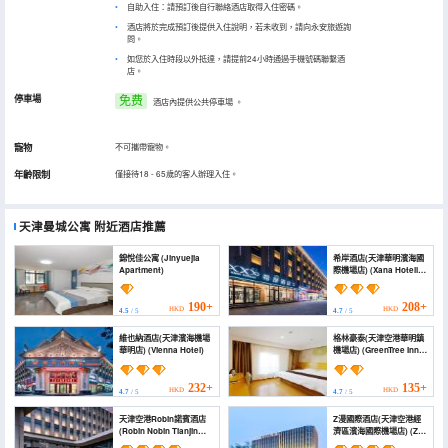
自助入住：請預訂後自行聯絡酒店取得入住密碼。
酒店將於完成預訂後提供入住說明，若未收到，請向永安旅遊詢
問。
如您於入住時段以外抵達，請提前24小時通過手機號碼聯繫酒
店。
停車場
免费
酒店內提供公共停車場
。
寵物
不可攜帶寵物。
年齡限制
僅接待18 - 65歲的客人辦理入住。
天津曼城公寓
附近酒店推薦
錦悅佳公寓 (Jinyuejia
希岸酒店(天津華明濱海國
Apartment)
際機場店) (Xana Hotelle
(Tianjin Huaming Binhai
International Airport))
190+
208+
HKD
HKD
4.5
/ 5
4.7
/ 5
維也納酒店(天津濱海機場
格林豪泰(天津空港華明鎮
華明店) (Vienna Hotel)
機場店) (GreenTree Inn
(Tianjin Konggang
Huaming Town Airport))
232+
135+
HKD
HKD
4.7
/ 5
4.7
/ 5
天津空港Robin諾賓酒店
Z漫國際酒店(天津空港經
(Robin Nobin Tianjin
濟區濱海國際機場店) (Z
Airport)
Manl International Hotel