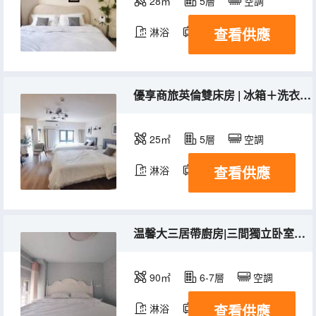
28㎡
5層
空調
查看供應
淋浴
電視機
優享商旅英倫雙床房 | 冰箱＋洗衣機＋集中供暖＋空調
25㎡
5層
空調
查看供應
淋浴
電視機
温馨大三居帶廚房|三間獨立卧室雙衞生間＋冰箱洗衣機三台空調
90㎡
6-7層
空調
查看供應
淋浴
電視機