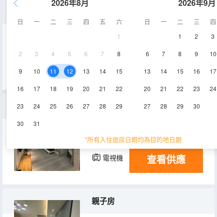
2026年8月
2026年9月
温馨大床房
日
一
二
三
四
五
六
日
一
二
三
四
1
1
2
3
25㎡
1層
空調
2
3
4
5
6
7
8
6
7
8
9
10
查看供應
電視機
9
10
11
12
13
14
15
13
14
15
16
17
16
17
18
19
20
21
22
20
21
22
23
24
兒童房
23
24
25
26
27
28
29
27
28
29
30
30
31
28㎡
1層
空調
*所有入住退房日期均為目的地日期
查看供應
電視機
親子房