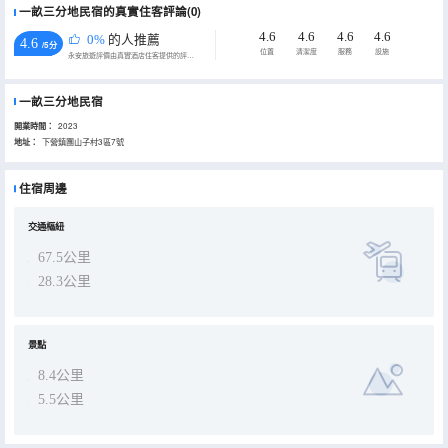
一畝三分地民宿的真實住客評論(0)
4.6
4.6
4.6
4.6
0%
的人推薦
4.6
/5分
位置
清潔度
服務
設施
永安旅遊評價由真實酒店住客提供的評價。
一畝三分地民宿
開業時間：
2023
地址：
下營鎮團山子村3區7號
住宿周邊
交通樞紐
67.5公里
28.3公里
景點
8.4公里
5.5公里