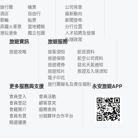
旅行團
機票
公司背景
酒店
自由行
最新動向
郵輪
船票
新聞發佈
高鐵火車票
當地體驗
分行位置
港玩港食
獨立包團
人才招聘及發展
私隱政策
旅遊資訊
旅遊服務
旅遊攻略
旅客須知
航班資料
旅遊保險
航空公司資料
旅遊禮券
惡劣天氣通知
旅遊短片
簽證及入境須知
電子印花
旅行團報名及責任細則
更多服務與支援
永安旅遊APP
會員登入
會員活動
會員登記
顧客意見
會籍簡介
服務查詢
會員有賞
分銷夥伴合作平台
精選優惠