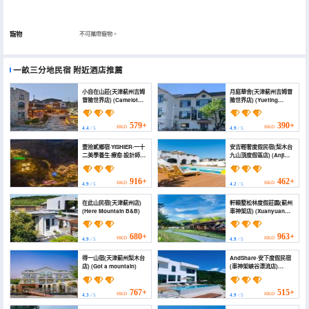
寵物
不可攜帶寵物。
一畝三分地民宿
附近酒店推薦
小自在山莊(天津薊州吉姆
月庭華舍(天津薊州吉姆冒
冒險世界店) (Camelot
險世界店) (Yueting
Hotel)
Huashe (Tianjin Jizhou
Jim Adventure World))
579+
390+
HKD
HKD
4.4
/ 5
4.9
/ 5
壹拾貳鄉宿·YISHIER·一十
安吉輕奢度假民宿(梨木台
二美學養生·療愈·設計師民
九山頂度假區店) (Anji
宿(薊州店) (Yishier)
Light Luxury Holiday
Homestay)
916+
462+
HKD
HKD
4.9
/ 5
4.2
/ 5
在此山民宿(天津薊州店)
軒轅墅松林度假莊園(薊州
(Here Mountain B&B)
車神架店) (Xuanyuan
Villa|Pine Forest Resort
Manor (Jizhou
Cheshenjia Store))
680+
963+
HKD
HKD
4.9
/ 5
4.9
/ 5
得一山宿(天津薊州梨木台
AndShare·安下度假民宿
店) (Got a mountain)
(車神架峽谷漂流店)
(Anxia Holiday
Homestay (Cangzhou
Cheshenjia Branch))
767+
515+
HKD
HKD
4.3
/ 5
4.9
/ 5