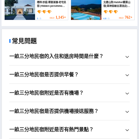
隱柿·妙庭·禪意茶韻·老宅民
北棲山院·Habitat觀景山
宿 (Hidden persimmon ·
宿(車神架峽谷漂流店)
Miao Ting · Zen Tea
(Beiqi Shanyuan ·
Rhyme · Old house
Habitat Scenic
B&B)
Mountain Lodge
1,145+
762+
HKD
HKD
5
/ 5
4.8
/ 5
(Cheshenjia Canyon
Rafting))
常見問題
一畝三分地民宿的入住和退房時間是什麼？
一畝三分地民宿是否提供早餐？
一畝三分地民宿附近是否有機場？
一畝三分地民宿是否提供機場接送服務？
一畝三分地民宿附近是否有熱門景點？