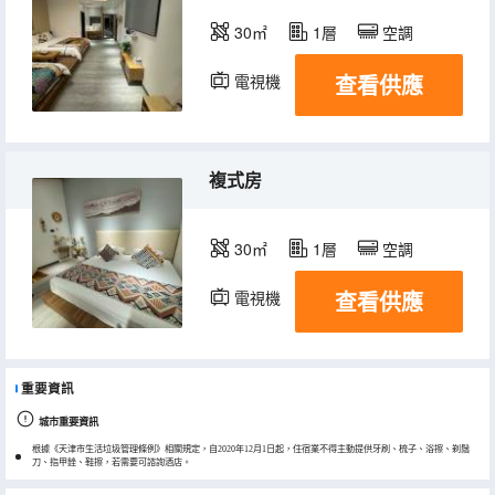
30㎡
1層
空調
查看供應
電視機
複式房
30㎡
1層
空調
查看供應
電視機
重要資訊
城市重要資訊
根據《天津市生活垃圾管理條例》相關規定，自2020年12月1日起，住宿業不得主動提供牙刷、梳子、浴擦、剃鬚
刀、指甲銼、鞋擦，若需要可諮詢酒店。