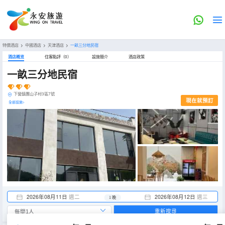
特價酒店
>
中國酒店
>
天津酒店
>
一畝三分地民宿
酒店概览
住客點評（0）
設施簡介
酒店政策
一畝三分地民宿
下營鎮團山子村3區7號
現在就預訂
全部設施>
2026年08月11日
週二
2026年08月12日
週三
1 晚
重新搜尋