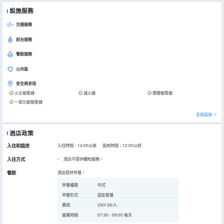
設施服務
交通服務
前台服務
餐飲服務
公共區
安全與安保
火災報警器
滅火器
煙霧報警器
一氧化碳報警器
全部設施
酒店政策
入住和退房
入住時間：14:00以後 退房時間：12:00以前
入住方式
酒店不提供櫃枱服務。
餐飲
酒店提供早餐。
早餐種類
中式
早餐形式
固定套餐
費用
CNY 28/人
營業時間
07:30 - 09:00 每天