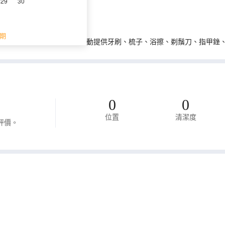
29
30
期
0年12月1日起，住宿業不得主動提供牙刷、梳子、浴擦、剃鬚刀、指甲銼
0
0
位置
清潔度
評價。