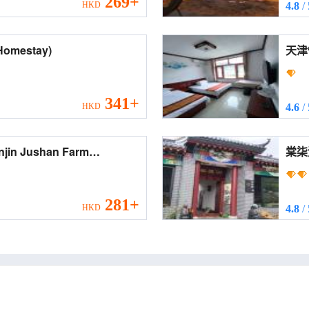
269+
HKD
4.8
/
yu Homestay)
341+
HKD
4.6
/
281+
HKD
4.8
/