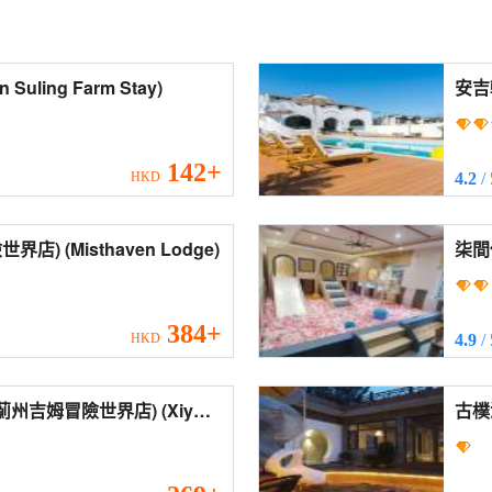
(Tianjin Suling Farm Stay)
安吉
Ligh
142+
HKD
4.2
/
雲止山棲民宿(吉姆冒險世界店) (Misthaven Lodge)
384+
HKD
4.9
/
吉姆冒險世界店) (Xiyou
古樸溪畔民宿
n Jizhou Jim Adventure
(Guo