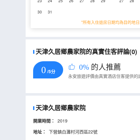
23
24
25
26
27
28
29
27
28
重要資訊
30
31
城市重要資訊
*所有入住退房日期均為目的地日
根據《天津市生活垃圾管理條例》相關規定，自202
天津久居鄉農家院的真實住客評論(0)
0%
的人推薦
0
/5分
永安旅遊評價由真實酒店住客提供的
天津久居鄉農家院
開業時間：
2019
地址：
下營鎮白灘村河西區22號