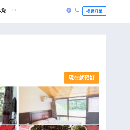
...
攻略
搜尋訂單
現在就預訂