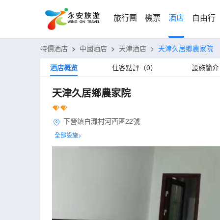
旅行團
機票
酒店
自由行
特價酒店
>
中國酒店
>
天津酒店
>
天津久居鄉農家院
酒店概览
住客點評（0）
設施簡介
天津久居鄉農家院
下營鎮白灘村河西區22號
全部設施>