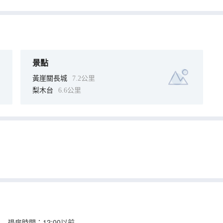
景點
黃崖關長城
7.2公里
梨木台
6.6公里
 退房時間：12:00以前