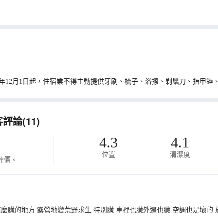
0年12月1日起，住宿業不得主動提供牙刷、梳子、浴擦、剃鬚刀、指甲銼
論(11)
4.3
4.1
位置
清潔度
評價。
麼臟的地方 露營地變荒野求生 特別臟 車裡也臟外邊也臟 空調也是壞的