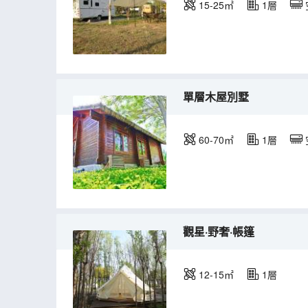
15-25㎡
1層
單層木屋別墅
60-70㎡
1層
觀星·野奢·帳篷
12-15㎡
1層