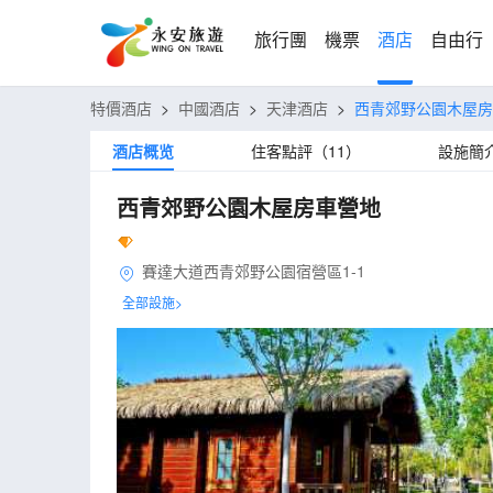
旅行團
機票
酒店
自由行
特價酒店
>
中國酒店
>
天津酒店
>
西青郊野公園木屋房
酒店概览
住客點評（11）
設施簡
西青郊野公園木屋房車營地
賽達大道西青郊野公園宿營區1-1
全部設施>