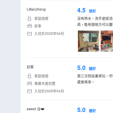
4.5
Lillianzheng
很好
家庭旅遊
沒有熱水，洗手是拔涼
高，能有個地方可以露
房車
入住於2025年04月
5.0
訪客
極好
家庭旅遊
第三次到這裏來玩，市
還會再來。
單層木屋別墅
入住於2025年04月
5.0
sweet 😋❤️
極好