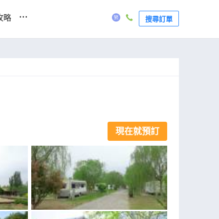
...
攻略
搜尋訂單
現在就預訂