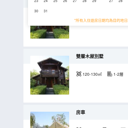
雙層木屋別墅（親子房）
23
24
25
26
27
28
29
27
28
30
31
120-130㎡
1-2層
*所有入住退房日期均為目的地日
雙層木屋別墅
120-130㎡
1-2層
房車