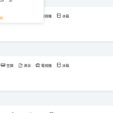
29
30
空調
淋浴
電視機
冰箱
期
空調
淋浴
電視機
冰箱