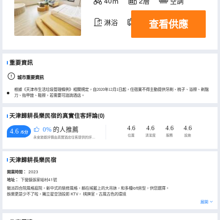
40㎡
2層
空調
查看供應
淋浴
電視機
重要資訊
城市重要資訊
根據《天津市生活垃圾管理條例》相關規定，自2020年12月1日起，住宿業不得主動提供牙刷、梳子、浴擦、剃鬚
刀、指甲銼、鞋擦，若需要可諮詢酒店。
天津歸耕長樂民宿的真實住客評論(0)
4.6
4.6
4.6
4.6
0%
的人推薦
4.6
/5分
位置
清潔度
服務
設施
永安旅遊評價由真實酒店住客提供的評價。
天津歸耕長樂民宿
開業時間：
2023
地址：
下營鎮張家峪村41號
徽派四合院風格庭院，新中式的裝修風格，躺在搖籃上的大吊牀，和多種loft房型，供您選擇。
娛樂更是少不了啦，獨立星空頂投影 KTV， 棋牌室，古風古色的環境
展開