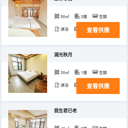
50㎡
2層
空調
查看供應
淋浴
電視機
湖光秋月
30㎡
1層
空調
查看供應
淋浴
電視機
我生君已老