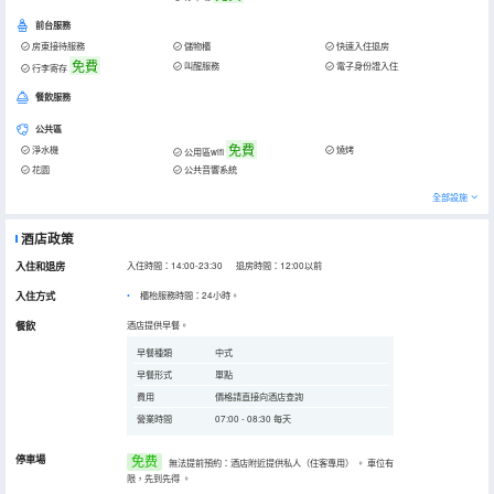
前台服務
房東接待服務
儲物櫃
快速入住退房
免費
叫醒服務
電子身份證入住
行李寄存
餐飲服務
公共區
免費
淨水機
燒烤
公用區wifi
花園
公共音響系統
全部設施
酒店政策
入住和退房
入住時間：14:00-23:30 退房時間：12:00以前
入住方式
櫃枱服務時間：24小時。
餐飲
酒店提供早餐。
早餐種類
中式
早餐形式
單點
費用
價格請直接向酒店查詢
營業時間
07:00 - 08:30 每天
停車場
免费
無法提前預約：酒店附近提供私人（住客專用）
。
車位有
限，先到先得
。