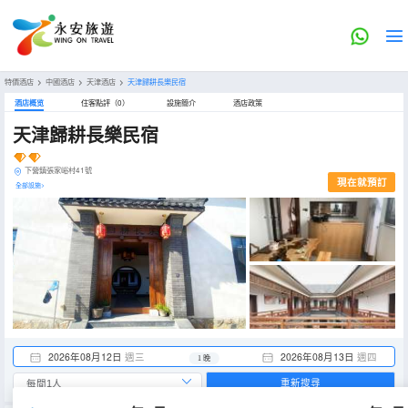
特價酒店
>
中國酒店
>
天津酒店
>
天津歸耕長樂民宿
酒店概览
住客點評（0）
設施簡介
酒店政策
天津歸耕長樂民宿
下營鎮張家峪村41號
現在就預訂
全部設施>
2026年08月12日
週三
2026年08月13日
週四
1 晚
重新搜尋