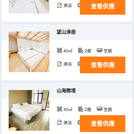
查看供應
淋浴
電視機
望山淨居
40㎡
2層
空調
查看供應
淋浴
電視機
山海微境
30㎡
2層
空調
查看供應
淋浴
電視機