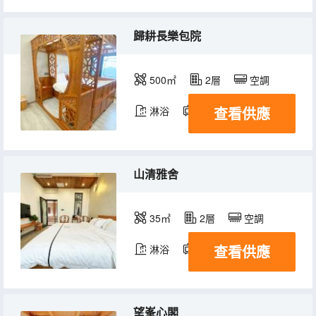
歸耕長樂包院
500㎡
2層
空調
查看供應
淋浴
電視機
山清雅舍
35㎡
2層
空調
查看供應
淋浴
電視機
望峯心閣