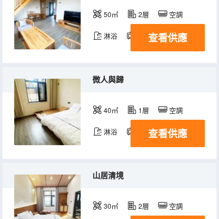
50㎡
2層
空調
查看供應
淋浴
電視機
微人與歸
40㎡
1層
空調
查看供應
淋浴
電視機
山居清境
30㎡
2層
空調