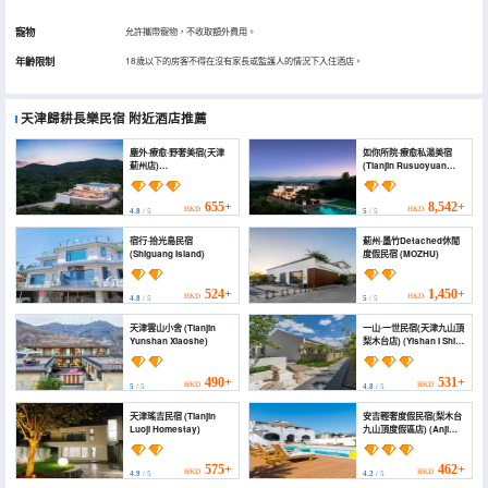
寵物
允許攜帶寵物，不收取額外費用。
年齡限制
18歲以下的房客不得在沒有家長或監護人的情況下入住酒店。
天津歸耕長樂民宿
附近酒店推薦
塵外·療愈·野奢美宿(天津
如你所院·療愈私湯美宿
薊州店)
(Tianjin Rusuoyuan
(Chenwai·Private Tang
Homestay)
Homestay (Tianjin
Zhangzhou Branch))
655+
8,542+
HKD
HKD
4.8
/ 5
5
/ 5
宿行·拾光島民宿
薊州·墨竹Detached休閒
(Shiguang Island)
度假民宿 (MOZHU)
524+
1,450+
HKD
HKD
4.8
/ 5
5
/ 5
天津雲山小舍 (Tianjin
一山·一世民宿(天津九山頂
Yunshan Xiaoshe)
梨木台店) (Yishan I Shi
Homestay (Jim
Paradise))
490+
531+
HKD
HKD
5
/ 5
4.8
/ 5
天津瑤吉民宿 (Tianjin
安吉輕奢度假民宿(梨木台
Luoji Homestay)
九山頂度假區店) (Anji
Light Luxury Holiday
Homestay)
575+
462+
HKD
HKD
4.9
/ 5
4.2
/ 5