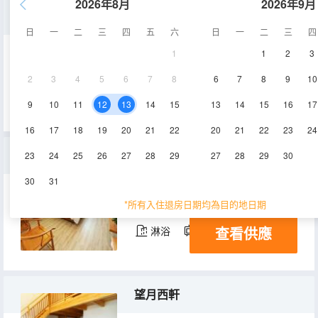
2026年8月
2026年9月
山渺香居
日
一
二
三
四
五
六
日
一
二
三
四
1
1
2
3
30㎡
1層
空調
2
3
4
5
6
7
8
6
7
8
9
10
查看供應
淋浴
電視機
9
10
11
12
13
14
15
13
14
15
16
17
16
17
18
19
20
21
22
20
21
22
23
24
兩岸青山
23
24
25
26
27
28
29
27
28
29
30
30
31
30㎡
1層
空調
*所有入住退房日期均為目的地日期
查看供應
淋浴
電視機
望月西軒