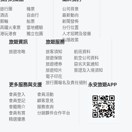
旅行團
機票
公司背景
酒店
自由行
最新動向
郵輪
船票
新聞發佈
高鐵火車票
當地體驗
分行位置
港玩港食
獨立包團
人才招聘及發展
私隱政策
旅遊資訊
旅遊服務
旅遊攻略
旅客須知
航班資料
旅遊保險
航空公司資料
旅遊禮券
惡劣天氣通知
旅遊短片
簽證及入境須知
電子印花
旅行團報名及責任細則
更多服務與支援
永安旅遊APP
會員登入
會員活動
會員登記
顧客意見
會籍簡介
服務查詢
會員有賞
分銷夥伴合作平台
精選優惠