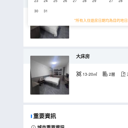
標準間
23
24
25
26
27
28
29
27
28
30
31
13-20㎡
2層
*所有入住退房日期均為目的地日
大床房
13-20㎡
2層
重要資訊
城市重要資訊