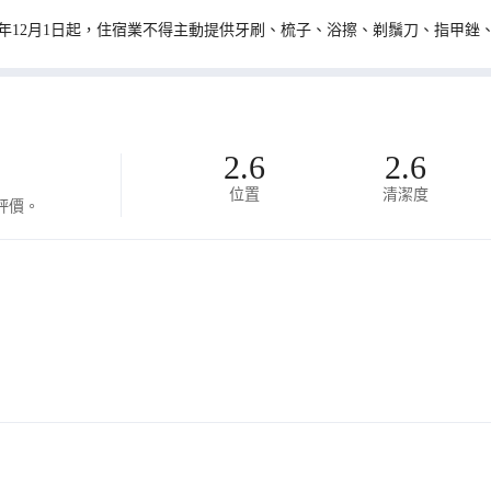
0年12月1日起，住宿業不得主動提供牙刷、梳子、浴擦、剃鬚刀、指甲銼
2.6
2.6
位置
清潔度
評價。