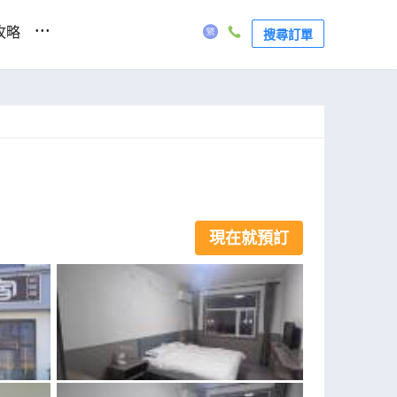
...
攻略
搜尋訂單
現在就預訂